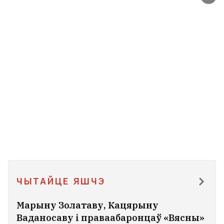
ЧЫТАЙЦЕ ЯШЧЭ
Марыну Золатаву, Кацярыну
Ваданосаву і праваабаронцаў «Вясны»