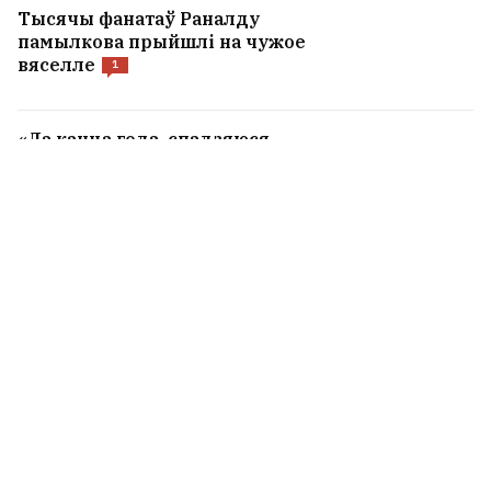
Тысячы фанатаў Раналду
памылкова прыйшлі на чужое
вяселле
1
«Да канца года, спадзяюся,
зможам рэалізаваць адну-дзве
рэчы». Бабарыка — пра свой новы
праект і беларускую мову
26
Лідар вядомай расійскай рок-
групы прыехаў ва Украіну і
пакаяўся за канцэрты ў
акупаваным Крыме
5
Выйшаў на свабоду выбітны
хірург Андрэй Любецкі
11