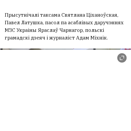
Прысутнічалі таксама Святлана Ціханоўская,
Павел Латушка, пасол па асаблівых даручэннях
МЗС Украіны Яраслаў Чарнагор, польскі
грамадскі дзеяч і журналіст Адам Міхнік.