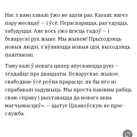
Нас з вамі хавалі ўжо не адзін раз. Казалі: яшчэ
пару месяцаў — і ўсё. Перасварацца, раз’едуцца,
забудуцца. Але вось ужо шэсць гадоў — і
беларускі рух жыве. Мы жывем! Прыходзяць
новыя людзі, з’яўляюцца новыя ідэі, выходзяць
палітвязні.
Таму калі ў некага цяпер апускаюцца рукі —
згадайце пра дваццаты. Беларускае, жывое,
свабоднае ўсё роўна прарасце, як бы яго ні
спрабавалі задушыць. Мы проста павінны рабіць
сваю справу і рыхтавацца да новага акна
магчымасцяў», — цытуе Ціханоўскую яе прэс-
служба.