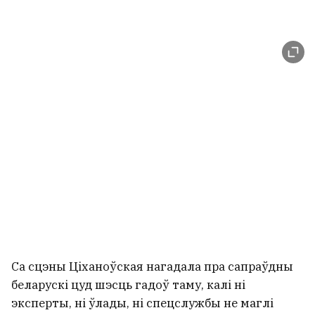
Са сцэны Ціханоўская нагадала пра сапраўдны
беларускі цуд шэсць гадоў таму, калі ні
эксперты, ні ўлады, ні спецслужбы не маглі