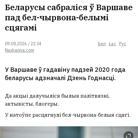
Беларусы сабраліся ў Варшаве
пад бел-чырвона-белымі
сцягамі
09.08.2026 / 22:34
Бел
Łac
Рус
Nashaniva.com
У Варшаве ў гадавіну падзей 2020 года
беларусы адзначалі Дзень Годнасці.
Да акцыі далучыліся былыя палітвязні,
актывісты, блогеры.
У натоўпе расцягнулі бел-чырвона-белыя сцягі.