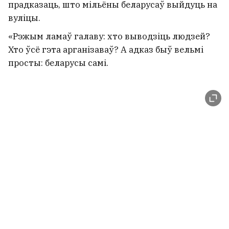
прадказаць, што мільёны беларусаў выйдуць на
вуліцы.
«Рэжым ламаў галаву: хто выводзіць людзей?
Хто ўсё гэта арганізаваў? А адказ быў вельмі
просты: беларусы самі.