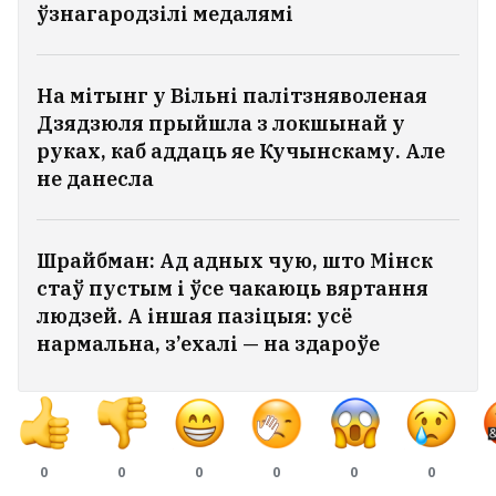
ўзнагародзілі медалямі
На мітынг у Вільні палітзняволеная
Дзядзюля прыйшла з локшынай у
руках, каб аддаць яе Кучынскаму. Але
не данесла
Шрайбман: Ад адных чую, што Мінск
стаў пустым і ўсе чакаюць вяртання
людзей. А іншая пазіцыя: усё
нармальна, з’ехалі — на здароўе
0
0
0
0
0
0