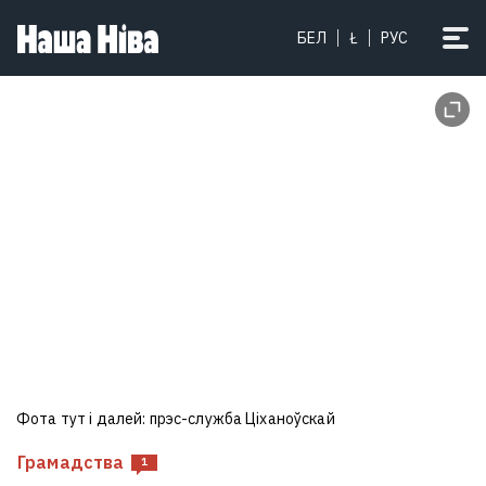
БЕЛ
Ł
РУС
Фота тут і далей: прэс-служба Ціханоўскай
Грамадства
1