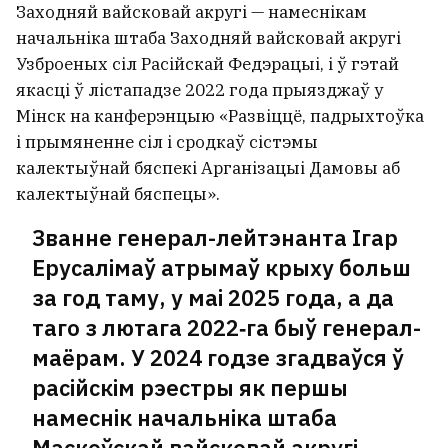
Заходняй вайсковай акругі — намеснікам
начальніка штаба Заходняй вайсковай акругі
Узброеных сіл Расійскай Федэрацыі, і ў гэтай
якасці ў лістападзе 2022 года прыязджаў у
Мінск на канферэнцыю «Развіццё, падрыхтоўка
і прымяненне сіл і сродкаў сістэмы
калектыўнай бяспекі Арганізацыі Дамовы аб
калектыўнай бяспецы».
Званне генерал-лейтэнанта Ігар
Ерусалімаў атрымаў крыху больш
за год таму, у маі 2025 года, а да
таго з лютага 2022‑га быў генерал-
маёрам. У 2024 годзе згадваўся ў
расійскім рэестры як першы
намеснік начальніка штаба
Маскоўскай вайсковай акругі.