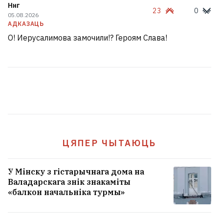
Ннг
23
0
05.08.2026
АДКАЗАЦЬ
О! Иерусалимова замочили!? Героям Слава!
ЦЯПЕР ЧЫТАЮЦЬ
У Мінску з гістарычнага дома на
Валадарскага знік знакаміты
«балкон начальніка турмы»