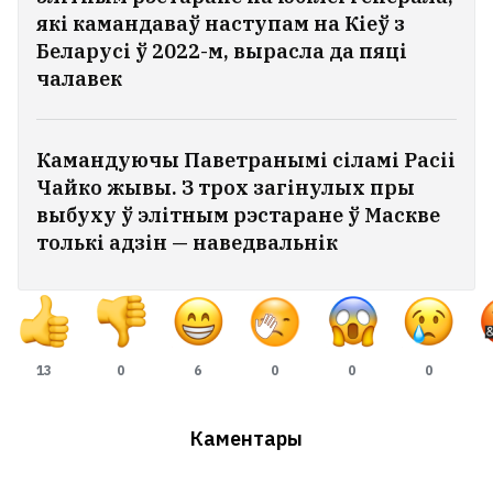
які камандаваў наступам на Кіеў з
Беларусі ў 2022-м, вырасла да пяці
чалавек
Камандуючы Паветранымі сіламі Расіі
Чайко жывы. З трох загінулых пры
выбуху ў элітным рэстаране ў Маскве
толькі адзін — наведвальнік
13
0
6
0
0
0
Каментары