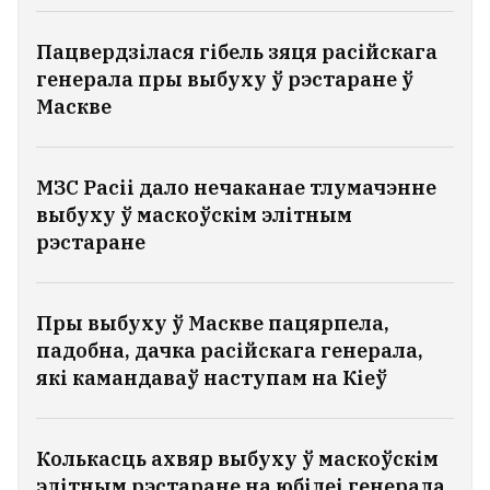
Пацвердзілася гібель зяця расійскага
генерала пры выбуху ў рэстаране ў
Маскве
МЗС Расіі дало нечаканае тлумачэнне
выбуху ў маскоўскім элітным
рэстаране
Пры выбуху ў Маскве пацярпела,
падобна, дачка расійскага генерала,
які камандаваў наступам на Кіеў
Колькасць ахвяр выбуху ў маскоўскім
элітным рэстаране на юбілеі генерала,