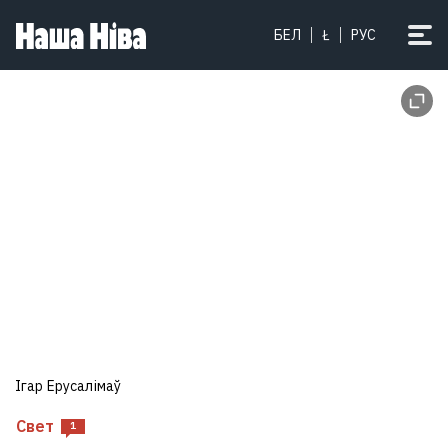
БЕЛ
Ł
РУС
Ігар Ерусалімаў
Свет
1