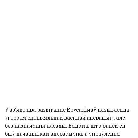
У аб'яве пра развітанне Ерусалімаў называецца
«героем спецыяльнай ваеннай аперацыі», але
без пазначэння пасады. Вядома, што раней ён
быў начальнікам аператыўнага ўпраўлення