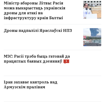
Міністр абароны Літвы: Расія
можа выкарыстаць украінскія
дроны для атакі на
інфраструктуру краін Балтыі
Дроны падпалілі Яраслаўскі НПЗ
МЗС: Расіі трэба быць гатовай да
працяглых баявых дзеянняў
1
Іран захавае кантроль над
Армузскім пралівам