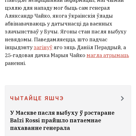
Паводле неафіцыйнай інфармацыі, магчымай
цэллю для нападу мог быць сам генерал
Аляксандр Чайко, якога ўкраінскія ўлады
абвінавачваюць у датычнасці да ваенных
злачынстваў у Бучы. Ягоны стан пасля выбуху
невядомы. Паведамляецца, што падчас
інцыдэнту
загінуў
яго зяць Данііл Перадрый, а
25‑гадовая дачка Марыя Чайко
магла атрымаць
раненні.
ЧЫТАЙЦЕ ЯШЧЭ
У Маскве пасля выбуху ў рэстаране
Balzi Rossi прайшло патаемнае
пахаванне генерала