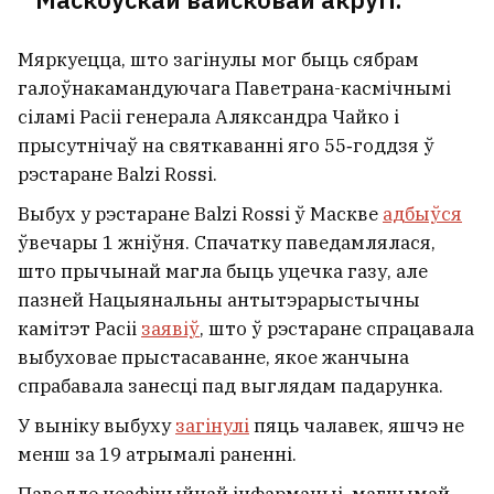
Мяркуецца, што загінулы мог быць сябрам
галоўнакамандуючага Паветрана-касмічнымі
сіламі Расіі генерала Аляксандра Чайко і
прысутнічаў на святкаванні яго 55‑годдзя ў
рэстаране Balzi Rossi.
Выбух у рэстаране Balzi Rossi ў Маскве
адбыўся
ўвечары 1 жніўня. Спачатку паведамлялася,
што прычынай магла быць уцечка газу, але
пазней Нацыянальны антытэрарыстычны
камітэт Расіі
заявіў
, што ў рэстаране спрацавала
выбуховае прыстасаванне, якое жанчына
спрабавала занесці пад выглядам падарунка.
У выніку выбуху
загінулі
пяць чалавек, яшчэ не
менш за 19 атрымалі раненні.