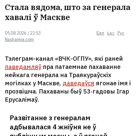
Стала вядома, што за генерала
хавалі ў Маскве
05.08.2026 / 22:53
Бел
Łac
Рус
Nashaniva.com
Тэлеграм-канал «ВЧК-ОГПУ», які раней
паведамляў
пра патаемнае пахаванне
нейкага генерала на Траякураўскіх
могілках у Маскве,
даведаўся
ягонае імя і
прозвішча. Пахаваны быў 53‑гадовы Ігар
Ерусалімаў.
Развітанне з генералам
адбывалася 4 жніўня не ў
публічным месцы, а ў ягонай