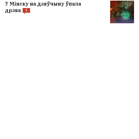
У Мінску на дзяўчыну ўпала
дрэва
1
Дзевяцігадовую дзяўчынку ў
Мінску махляры прымусілі
астрыгчы сабе валасы
Статкевіч — амерыканскаму
дыпламату на мяжы: Вам
патрэбны толькі добры піяр, а я
дзеля гэтага павінен адмовіцца
ад радзімы?
7
У Варшаве абрабавалі і спрабавалі
скрасці беларуса, калі ён клаў
грошы на рахунак
7