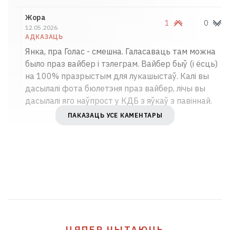
Жора
1
0
12.05.2026
АДКАЗАЦЬ
Янка, пра Голас - смешна. Галасаваць там можна
было праз вайбер і тэлеграм. Вайбер быў (і ёсць)
на 100% празрыстым для лукашыстаў. Калі вы
дасылалі фота бюлетэня праз вайбер, лічы вы
дасылалі яго наўпрост у КДБ з яўкаў з павіннай.
ПАКАЗАЦЬ УСЕ КАМЕНТАРЫ
Расіяне масавана атакавалі Адэсу
У адносінах бывае чатыры віды хлусні —
але фінал адзін і той жа
5
ЦЯПЕР ЧЫТАЮЦЬ