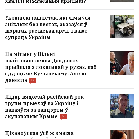
хвалілі міжваенныя крытыкі?
Украінскі падлетак, які лічыўся
зніклым без вестак, аказаўся ў
шэрагах расійскай арміі і ваюе
супраць Украіны
На мітынг у Вільні
палітзняволеная Дзядзюля
прыйшла з локшынай у руках, каб
аддаць яе Кучынскаму. Але не
данесла
10
Лідар вядомай расійскай рок-
групы прыехаў ва Украіну і
пакаяўся за канцэрты ў
акупаваным Крыме
5
Ціханоўская ўсё ж змагла