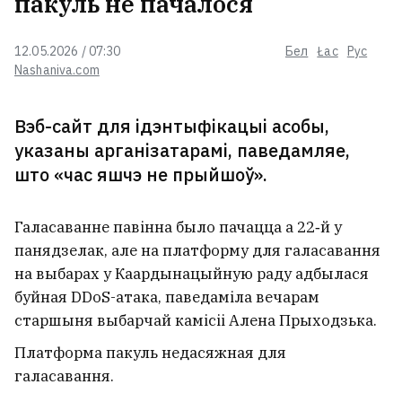
пакуль не пачалося
Расіі не падыходзіць варыянт
12.05.2026 / 07:30
Бел
Łac
Рус
замарожвання канфлікту ва
Nashaniva.com
Украіне
Вэб-сайт для ідэнтыфікацыі асобы,
Падмаскоўе, Крым, Ніжнякамск і
указаны арганізатарамі, паведамляе,
Растоўская вобласць падвергліся
атацы ўкраінскіх беспілотнікаў
што «час яшчэ не прыйшоў».
Галасаванне павінна было пачацца а 22‑й у
У Нясвіжы з вялікай зніжкай
панядзелак, але на платформу для галасавання
прадаюць стогадовую вілу
польскіх чыноўнікаў. За што яе
на выбарах у Каардынацыйную раду адбылася
хвалілі міжваенныя крытыкі?
буйная DDoS-атака, паведаміла вечарам
старшыня выбарчай камісіі Алена Прыходзька.
Не толькі малітвы. Ксёндз Юрый
Платформа пакуль недасяжная для
Санько — пра TikTok, храп на
галасавання.
імшы і гульні ў вольны час