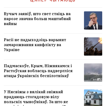
Мінчук зламаў шыю падчас адпачынку ў
Пружанах
1
Вучыч заявіў, што свет стаіць на
парозе значна больш маштабнай
Расіяніну, які п'яным пабіўся з
вайны
ахоўнікамі мінскага метро, вынеслі
прысуд
10
Расіі не падыходзіць варыянт
замарожвання канфлікту ва
Украіне
УСЕ НАВІНЫ →
Падмаскоўе, Крым, Ніжнякамск і
Растоўская вобласць падвергліся
атацы ўкраінскіх беспілотнікаў
У Нясвіжы з вялікай зніжкай
прадаюць стогадовую вілу
польскіх чыноўнікаў. За што яе