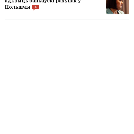
адкрыць банкаўскі рахунак у
Польшчы
6