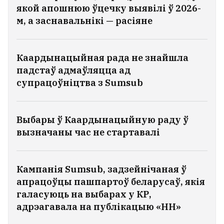
якой апошнюю ўцечку выявілі ў 2026-
м, а заснавальнікі — расіяне
Каардынацыйная рада не знайшла
падстаў адмаўляцца ад
супрацоўніцтва з Sumsub
Выбары ў Каардынацыйную раду ў
вызначаны час не стартавалі
Пальчыс заклікаў не перапісваць гісторыю 2020
года: Не шукайце лжывых версій мінулага
Кампанія Sumsub, задзейнічаная ў
46
апрацоўцы пашпартоў беларусаў, якія
галасуюць на выбарах у КР,
У Кобрыне адбылася аварыя з удзелам
адрэагавала на публікацыю «НН»
двух міліцэйскіх аўто ФОТЫ
13