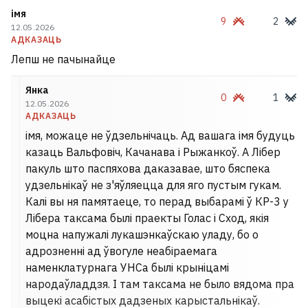
імя
9
2
12.05.2026
АДКАЗАЦЬ
Лепш не пачынайце
Янка
0
1
12.05.2026
АДКАЗАЦЬ
імя, можаце не ўдзельнічаць. Ад вашага імя будуць
казаць Вальфовіч, Качанава і Рыжанкоў. А Лібер
пакуль што паспяхова даказавае, што бяспека
удзельнікаў не з'яўляецца для яго пустым гукам.
Калі вы ня памятаеце, то перад выбарамі ў КР-3 у
Лібера таксама былі праекты Голас і Сход, якія
Купілі занядбаны дом, у які не
моцна напужалі лукашэнкаўскаю уладу, бо o
хацелася заходзіць, і ператварылі
адрозненні ад ўвогуле неабіраемага
ў цукерку
наменклатурнага УНСа былі крыніцамі
5
народаўладдзя. І там таксама не было вядома пра
выцекі асабістых дадзеных карыстальнікаў.