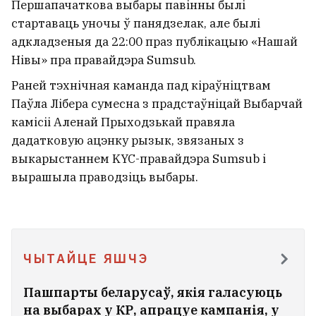
Першапачаткова выбары павінны былі
стартаваць уночы ў панядзелак, але былі
адкладзеныя да 22:00 праз публікацыю «Нашай
Нівы» пра правайдэра Sumsub.
Раней тэхнічная каманда пад кіраўніцтвам
Паўла Лібера сумесна з прадстаўніцай Выбарчай
камісіі Аленай Прыходзькай правяла
дадатковую ацэнку рызык, звязаных з
выкарыстаннем KYC-правайдэра Sumsub і
вырашыла праводзіць выбары.
Настасся Касцюгова зламала нагу
ЧЫТАЙЦЕ ЯШЧЭ
— ехала на самакаце па Варшаве,
калі насустрач вылецела аўто
30
Пашпарты беларусаў, якія галасуюць
на выбарах у КР, апрацуе кампанія, у