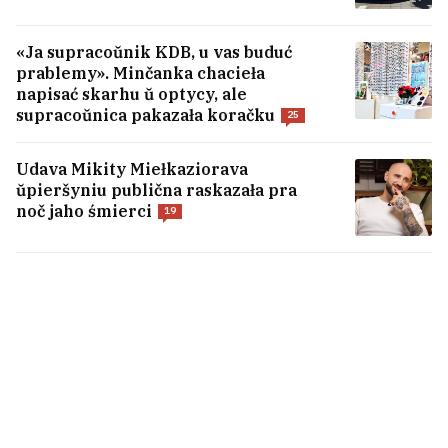
sučasnych žančyn
«Ja supracoŭnik KDB, u vas buduć
Rasijanie skinuli try avijabomby na Sumy
prablemy». Minčanka chacieła
— u horadzie značnyja razbureńni,
napisać skarhu ŭ optycy, ale
supracoŭnica pakazała koračku
paranienyja 14 čałaviek
25
1
Udava Mikity Miełkaziorava
ŭpieršyniu publična raskazała pra
USIE NAVINY →
noč jaho śmierci
19