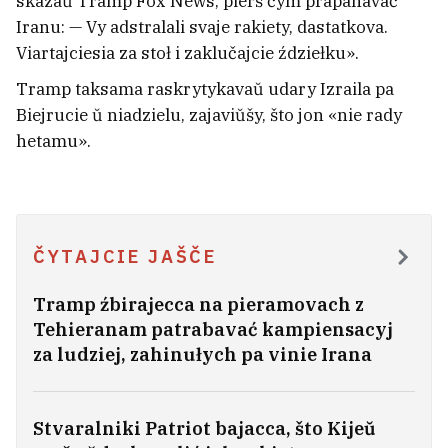
skazaŭ Tramp Fox News, pierš čym prapanavać
Ciapier budzie delehatam
9
Iranu: — Vy adstralali svaje rakiety, dastatkova.
Viartajciesia za stoł i zaklučajcie ździełku».
Tramp taksama raskrytykavaŭ udary Izraila pa
Biejrucie ŭ niadzielu, zajaviŭšy, što jon «nie rady
hetamu».
ČYTAJCIE JAŠČE
Tramp źbirajecca na pieramovach z
Tehieranam patrabavać kampiensacyj
za ludziej, zahinułych pa vinie Irana
Aktrysa Marta Hołubieva vyjšła
zamuž — chto staŭ abrańnikam?
5
Stvaralniki Patriot bajacca, što Kijeŭ