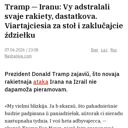
Tramp — Iranu: Vy adstralali
svaje rakiety, dastatkova.
U Biełarusi stali sustrakać redkich
Viartajciesia za stoł i zaklučajcie
kamaroŭ. Čym jany
niebiaśpiečnyja?
ździełku
07.06.2026 / 23:08
Bieł
Łac
Rus
Troje biełaruskich maładzionaŭ
Nashaniva.com
pajechali ŭ Maskvu pa chutkija
hrošy. Ciapier ich buduć sudzić
Prezident Donald Tramp zajaviŭ, što novaja
rakietnaja
ataka
Irana na Izrail nie
Turystyčny kompleks u Lepielskim
rajonie vystaviŭ canu dla biełarusaŭ
dapamoža pieramovam.
amal udvaja bolšuju, čym dla rasijan.
Biełarusy aburylisia
«My vielmi blizkija. Ja b skazaŭ, što pahadnieńnie
budzie padpisana ŭ paniadziełak, aŭtorak ci sieradu
Ivan Kraŭcoŭ skłaŭ abaviazki
nastupnaha tydnia. I voś heta adbyvajecca, —
sakratara Kaardynacyjnaj rady.