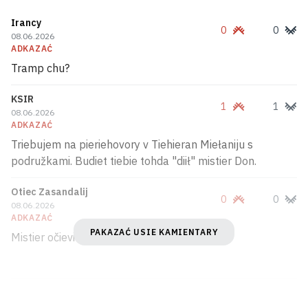
kredyt
Irancy
0
0
08.06.2026
Mark Cukierbierh i były čempijon UFC u
ADKAZAĆ
najlahčejšaj vazie Mierab Dvališvili
Tramp chu?
praviali boj u adkrytym mory
5
KSIR
1
1
08.06.2026
«Mapiedy» sychodziać u minułaje: Rasija
ADKAZAĆ
robić «šachiedy» reaktyŭnymi. Čym heta
Triebujem na pieriehovory v Tiehieran Miełaniju s
pahražaje Ukrainie
6
podružkami. Budiet tiebie tohda "diił" mistier Don.
Otiec Zasandalij
93‑hadovy prezident Kamieruna
0
0
08.06.2026
ADKAZAĆ
bolš za dva miesiacy nie źjaŭlajecca
PAKAZAĆ USIE KAMIENTARY
Mistier očievidnosť.
ŭ krainie
5