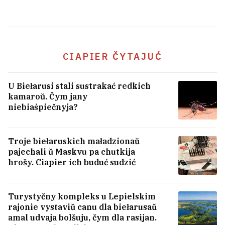
CIAPIER ČYTAJUĆ
U Biełarusi stali sustrakać redkich
kamaroŭ. Čym jany
niebiaśpiečnyja?
Jak biełaruska z čatyrma dziećmi
Troje biełaruskich maładzionaŭ
stała prafiesarkaj u Fłarydzie
17
pajechali ŭ Maskvu pa chutkija
hrošy. Ciapier ich buduć sudzić
Turystyčny kompleks u Lepielskim
rajonie vystaviŭ canu dla biełarusaŭ
amal udvaja bolšuju, čym dla rasijan.