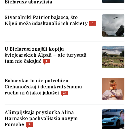
Biełarusy aburylisia
Stvaralniki Patriot bajacca, što
Kijeŭ moža ŭdaskanalić ich rakiety
3
U Biełarusi znajšli kopiju
šviejcarskich Alpaŭ — ale turystaŭ
«U nas niama ich kaardynat, i heta
tam nie čakajuć
1
hałoŭnaja składanaść apieracyi». Jak idzie
pošuk źnikłych u harach Kyrhyzstana
biełarusaŭ i litoŭca
Babaryka: Ja nie patrebien
Cichanoŭskaj i demakratyčnamu
ruchu ni ŭ jakoj jakaści
23
Bili Ajliš kardynalna źmianiła vobraz dla
roli ŭ filmie
3
Alimpijskaja pryziorka Alina
Harnaśko pachvaliłasia novym
Raman pra razvod, jaki šmat moža skazać pra
Porsche
7