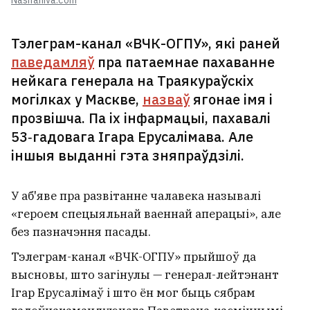
Nashaniva.com
Тэлеграм-канал «ВЧК-ОГПУ», які раней
паведамляў
пра патаемнае пахаванне
нейкага генерала на Траякураўскіх
могілках у Маскве,
назваў
ягонае імя і
прозвішча. Па іх інфармацыі, пахавалі
53‑гадовага Ігара Ерусалімава. Але
іншыя выданні гэта зняпраўдзілі.
У аб'яве пра развітанне чалавека называлі
«героем спецыяльнай ваеннай аперацыі», але
без пазначэння пасады.
Тэлеграм-канал «ВЧК-ОГПУ» прыйшоў да
высновы, што загінулы — генерал-лейтэнант
Ігар Ерусалімаў і што ён мог быць сябрам