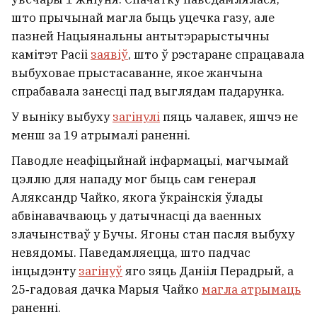
што прычынай магла быць уцечка газу, але
пазней Нацыянальны антытэрарыстычны
камітэт Расіі
заявіў
, што ў рэстаране спрацавала
выбуховае прыстасаванне, якое жанчына
спрабавала занесці пад выглядам падарунка.
У выніку выбуху
загінулі
пяць чалавек, яшчэ не
менш за 19 атрымалі раненні.
Паводле неафіцыйнай інфармацыі, магчымай
цэллю для нападу мог быць сам генерал
Аляксандр Чайко, якога ўкраінскія ўлады
абвінавачваюць у датычнасці да ваенных
злачынстваў у Бучы. Ягоны стан пасля выбуху
невядомы. Паведамляецца, што падчас
інцыдэнту
загінуў
яго зяць Данііл Перадрый, а
25‑гадовая дачка Марыя Чайко
магла атрымаць
раненні.