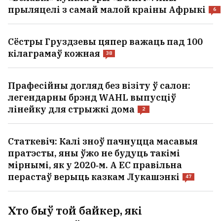
«Белавія» купіла тры «Боінгі». Яны
прыляцелі з самай малой краіны Афрыкі
6
Сёстры Груздзевы цяпер важаць пад 100
кілаграмаў кожная
38
Прафесійны догляд без візіту ў салон:
легендарны брэнд WAHL выпусціў
лінейку для стрыжкі дома
2
Статкевіч: Калі зноў пачнуцца масавыя
пратэсты, яны ўжо не будуць такімі
мірнымі, як у 2020‑м. А ЕС правільна
перастаў верыць казкам Лукашэнкі
47
Хто быў той байкер, які