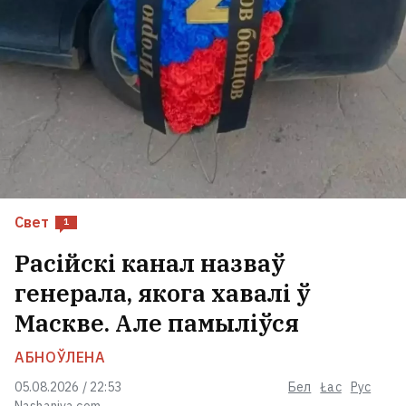
Свет
1
Расійскі канал назваў
генерала, якога хавалі ў
Маскве. Але памыліўся
АБНОЎЛЕНА
05.08.2026 / 22:53
Бел
Łac
Рус