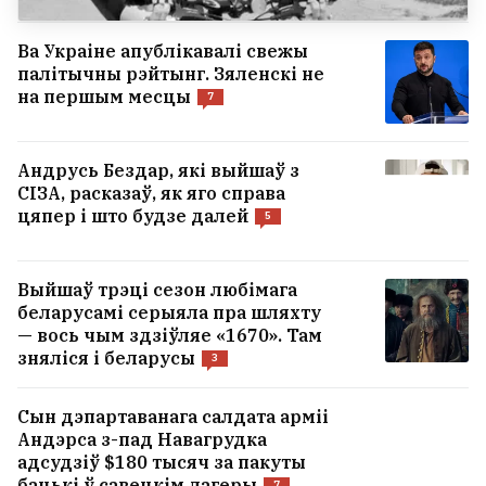
Ва Украіне апублікавалі свежы
палітычны рэйтынг. Зяленскі не
на першым месцы
7
Андрусь Бездар, які выйшаў з
СІЗА, расказаў, як яго справа
цяпер і што будзе далей
5
Выйшаў трэці сезон любімага
беларусамі серыяла пра шляхту
— вось чым здзіўляе «1670». Там
зняліся і беларусы
3
Сын дэпартаванага салдата арміі
Андэрса з-пад Навагрудка
адсудзіў $180 тысяч за пакуты
бацькі ў савецкім лагеры
7