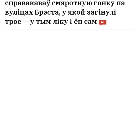
справакаваў смяротную гонку па
вуліцах Брэста, у якой загінулі
трое — у тым ліку і ён сам
41
Сям'ю мядзведзяў сустрэлі ў