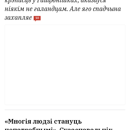
крэпасць у Гайцюнішках, аказаўся
ніякім не галандцам. Але яго спадчына
захапляе
10
«Многія людзі стануць