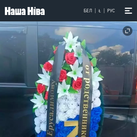
БЕЛ
Ł
РУС