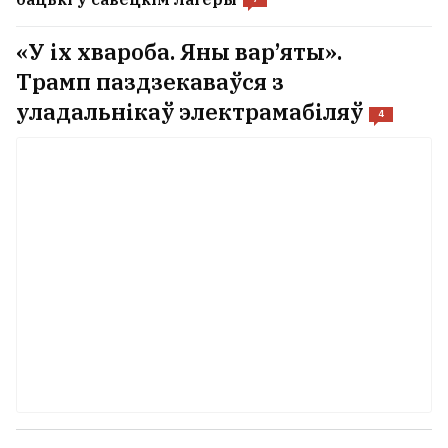
«У іх хвароба. Яны вар’яты».
Трамп паздзекаваўся з
уладальнікаў электрамабіляў
4