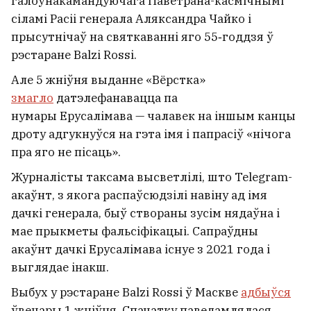
галоўнакамандуючага Паветрана-касмічнымі
сіламі Расіі генерала Аляксандра Чайко і
прысутнічаў на святкаванні яго 55‑годдзя ў
рэстаране Balzi Rossi.
Але 5 жніўня выданне «Вёрстка»
змагло
датэлефанавацца па
нумары Ерусалімава — чалавек на іншым канцы
дроту адгукнуўся на гэта імя і папрасіў «нічога
пра яго не пісаць».
Журналісты таксама высветлілі, што Telegram-
акаўнт, з якога распаўсюдзілі навіну ад імя
дачкі генерала, быў створаны зусім нядаўна і
мае прыкметы фальсіфікацыі. Сапраўдны
акаўнт дачкі Ерусалімава існуе з 2021 года і
выглядае інакш.
Выбух у рэстаране Balzi Rossi ў Маскве
адбыўся
ўвечары 1 жніўня. Спачатку паведамлялася,