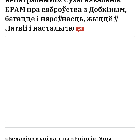
непатрэбнымі». Сузаснавальнік
EPAM пра сяброўства з Добкіным,
багацце і няроўнасць, жыццё ў
Латвіі і настальгію
16