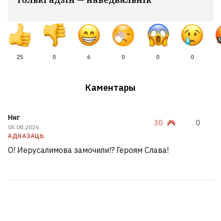
25
0
6
0
0
0
Каментары
Ннг
30
0
05.08.2026
АДКАЗАЦЬ
О! Иерусалимова замочили!? Героям Слава!