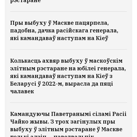
рэстаране
Пры выбуху ў Маскве пацярпела,
падобна, дачка расійскага генерала,
які камандаваў наступам на Кіеў
Колькасць ахвяр выбуху ў маскоўскім
элітным рэстаране на юбілеі генерала,
які камандаваў наступам на Кіеў з
Беларусі ў 2022-м, вырасла да пяці
чалавек
Камандуючы Паветранымі сіламі Расіі
Чайко жывы. З трох загінулых пры
выбуху ў элітным рэстаране ў Маскве
толькі адзін — наведвальнік