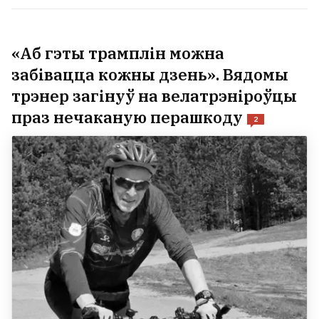
«Аб гэты трамплін можна
забівацца кожны дзень». Вядомы
трэнер загінуў на велатрэніроўцы
праз нечаканую перашкоду
2