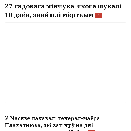
27‑гадовага мінчука, якога шукалі
10 дзён, знайшлі мёртвым
1
У Маскве пахавалі генерал-маёра
Плахатнюка, які загінуў на дні