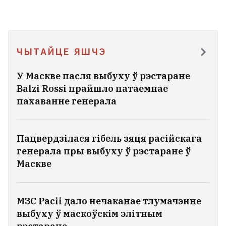
ЧЫТАЙЦЕ ЯШЧЭ
У Маскве пасля выбуху ў рэстаране
Balzi Rossi прайшло патаемнае
пахаванне генерала
Пацвердзілася гібель зяця расійскага
генерала пры выбуху ў рэстаране ў
Маскве
МЗС Расіі дало нечаканае тлумачэнне
выбуху ў маскоўскім элітным