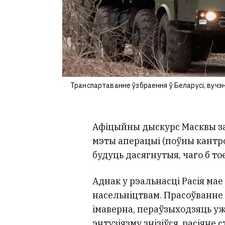
Транспартаванне ўзбраення ў Беларусі, вучэнні.
Афіцыйны дыскурс Масквы з
мэты аперацыі (поўны кантрол
будуць дасягнутыя, чаго б тое
Аднак у рэальнасці Расія ма
насельніцтвам. Прасоўванне 
імаверна, пераўзыходзяць уж
энтузіязму знізіўся, расіяне