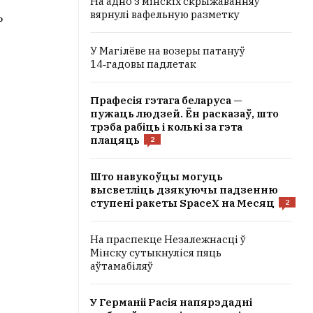
На адно з мінскіх скрыжаванняў
вярнулі вафельную разметку
ь
У Магілёве на возеры патануў
14‑гадовы падлетак
Прафесія гэтага беларуса —
пужаць людзей. Ён расказаў, што
трэба рабіць і колькі за гэта
плацяць
2
Што навукоўцы могуць
высветліць дзякуючы падзенню
ступені ракеты SpaceX на Месяц
2
На праспекце Незалежнасці ў
Мінску сутыкнуліся пяць
аўтамабіляў
У Германіі Расія напярэдадні