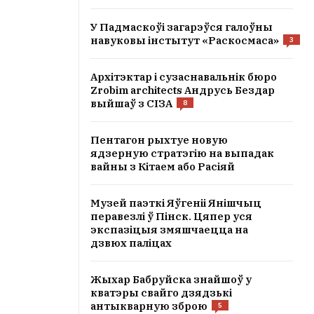
У Падмаскоўі загарэўся галоўны
навуковы інстытут «Раскосмаса»
3
Архітэктар і сузаснавальнік бюро
Zrobim architects Андрусь Бездар
выйшаў з СІЗА
8
Пентагон рыхтуе новую
ядзерную стратэгію на выпадак
вайны з Кітаем або Расіяй
Музей паэткі Яўгеніі Янішчыц
перавезлі ў Пінск. Цяпер уся
экспазіцыя змяшчаецца на
дзвюх паліцах
Жыхар Бабруйска знайшоў у
кватэры свайго дзядзькі
антыкварную зброю
5