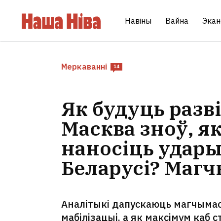
Навіны
Вайна
Экан
Меркаванні
14
Як будуць разві
Масква зноў, як
наносіць удары
Беларусі? Маг
Аналітыкі дапускаюць магчымас
мабілізацыі, а як максімум каб 