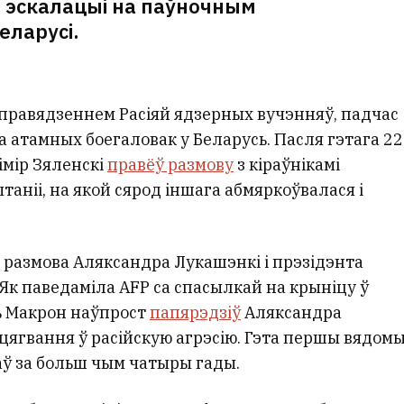
 эскалацыі на паўночным
Беларусі.
правядзеннем Расіяй ядзерных вучэнняў, падчас
а атамных боегаловак у Беларусь. Пасля гэтага 22
імір Зяленскі
правёў размову
з кіраўнікамі
ытаніі, на якой сярод іншага абмяркоўвалася і
 размова Аляксандра Лукашэнкі і прэзідэнта
к паведаміла AFP са спасылкай на крыніцу ў
ь Макрон наўпрост
папярэдзіў
Аляксандра
цягвання ў расійскую агрэсію. Гэта першы вядом
ў за больш чым чатыры гады.