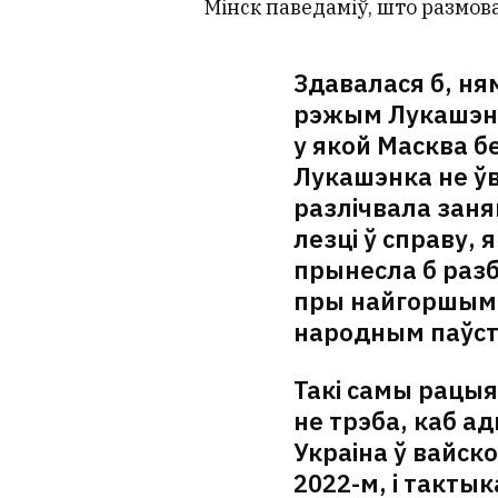
Мінск паведаміў, што размов
Здавалася б, ня
рэжым Лукашэнкі
у якой Масква б
Лукашэнка не ўв
разлічвала заняц
лезці ў справу,
прынесла б разб
пры найгоршым 
народным паўст
Такі самы рацыя
не трэба, каб а
Украіна ў вайс
2022-м, і такты