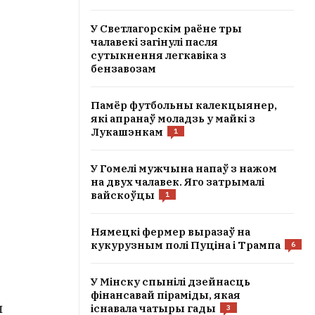
У Светлагорскім раёне тры
чалавекі загінулі пасля
сутыкнення легкавіка з
бензавозам
Памёр футбольны калекцыянер,
які апранаў моладзь у майкі з
Лукашэнкам
1
У Гомелі мужчына напаў з нажом
на двух чалавек. Яго затрымалі
вайскоўцы
1
Нямецкі фермер выразаў на
кукурузным полі Пуціна і Трампа
6
У Мінску спынілі дзейнасць
фінансавай піраміды, якая
ы
існавала чатыры гады
3