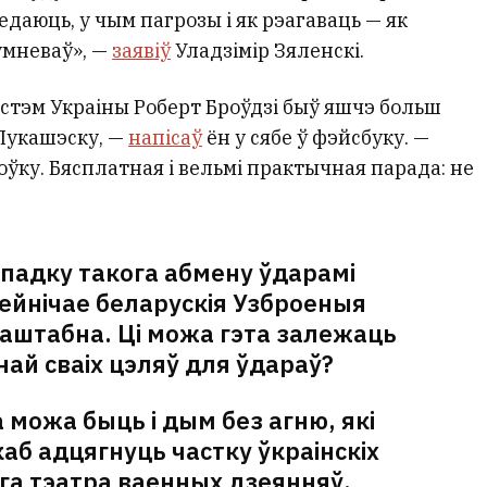
даюць, у чым пагрозы і як рэагаваць — як
умневаў», —
заявіў
Уладзімір Зяленскі.
сістэм Украіны Роберт Броўдзі быў яшчэ больш
 Лукашэску, —
напісаў
ён у сябе ў фэйсбуку. —
ўку. Бясплатная і вельмі практычная парада: не
ыпадку такога абмену ўдарамі
ейнічае беларускія Узброеныя
 маштабна. Ці можа гэта залежаць
най сваіх цэляў для ўдараў?
 можа быць і дым без агню, які
каб адцягнуць частку ўкраінскіх
ага тэатра ваенных дзеянняў.