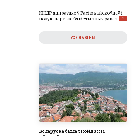
КНДР адпраўляе ў Расію вайскоўцаў і
новую партыю балістычных ракет
1
УСЕ НАВІНЫ
Беларуска была знойдзена