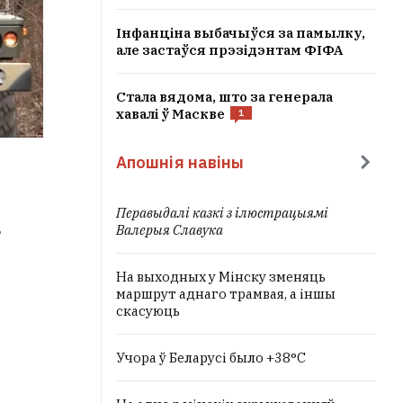
Інфанціна выбачыўся за памылку,
але застаўся прэзідэнтам ФІФА
Стала вядома, што за генерала
хавалі ў Маскве
1
Апошнія навіны
Перавыдалі казкі з ілюстрацыямі
,
Валерыя Славука
На выходных у Мінску зменяць
маршрут аднаго трамвая, а іншы
скасуюць
Учора ў Беларусі было +38°C