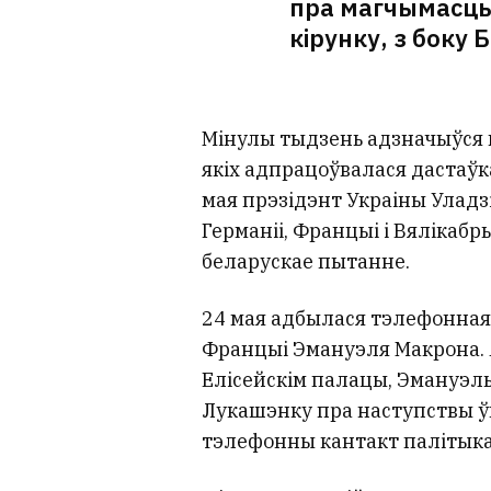
пра магчымасць
кірунку, з боку 
Мінулы тыдзень адзначыўся 
якіх адпрацоўвалася дастаўк
мая прэзідэнт Украіны Уладз
Германіі, Францыі і Вялікабр
беларускае пытанне.
24 мая адбылася тэлефонная
Францыі Эмануэля Макрона. Я
Елісейскім палацы, Эмануэл
Лукашэнку пра наступствы ў
тэлефонны кантакт палітыка