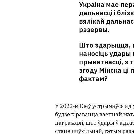
Украіна мае пер
дальнасці і бліз
вялікай дальнас
рэзервы.
Што здарыцца, ка
наносіць удары п
прыватнасці, з 
згоду Мінска ці
фактам?
У 2022‑м Кіеў устрымаўся ад 
будзе кіравацца ваеннай мэт
пагражалі, што ўдары ў адказ
стане няўхільнай, гэтым раз