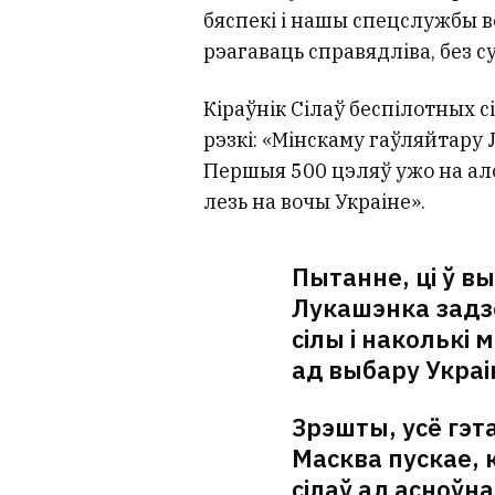
бяспекі і нашы спецслужбы ве
рэагаваць справядліва, без с
Кіраўнік Сілаў беспілотных 
рэзкі: «Мінскаму гаўляйтару
Першыя 500 цэляў ужо на ало
лезь на вочы Украіне».
Пытанне, ці ў в
Лукашэнка задз
сілы і наколькі
ад выбару Украі
Зрэшты, усё гэта
Масква пускае, 
сілаў ад асноўн