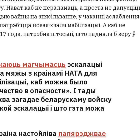
. Нават каб не пераламаць, а проста не дапусціц
цыю вайны на знясільванне, у чаканні аслаблення
спатрэбіцца новая хваля мабілізацыі. А каб не
7 года, патрэбна штосьці, што падняла б веру ў
каюць магчымасць
эскалацыі
 на мяжы з краінамі НАТА для
лізацыі, каб можна было
чество в опасности». І тады
ква загадае беларускаму войску
акой эскалацыі і што гэта можа
краіна настойліва
папярэджвае