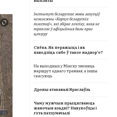
выплаты
Інстытут беларускае мовы запусціў
незалежны «Корпус беларускіх
тэкстаў», які збірае лексіку, якая не
трапляе ў афіцыйныя базы праз
цэнзуру
Спёка. Як перажыць і як
паводзіць сябе ў такое надвор'е?
На выходных у Мінску зменяць
маршрут аднаго трамвая, а іншы
скасуюць
Дроны атакавалі Яраслаўль
Чаму мужчын прыцягваюць
жаночыя азадкі? Навукоўцы і
гэта патлумачылі