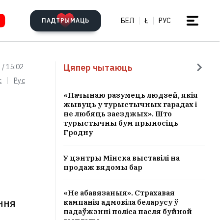
БЕЛ
Ł
РУС
ПАДТРЫМАЦЬ
Цяпер чытаюць
 / 15:02
c
Рус
«Пачынаю разумець людзей, якія
жывуць у турыстычных гарадах і
не любяць заезджых». Што
турыстычны бум прыносіць
Гродну
У цэнтры Мінска выставілі на
продаж вядомы бар
«Не абавязаныя». Страхавая
ння
кампанія адмовіла беларусу ў
падаўжэнні поліса пасля буйной