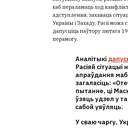
каб пераламаць ход канфлікту
адступлення, захаваць сітуа
Украіны і Захаду, Расіі можа 
дапусціць паўтору лютага 191
перамогу.
Аналітыкі
дапус
Расіяй сітуацыі
апраўдання мабі
загаласіць: «Оте
пытанне, ці Мас
ўзяць удзел у т
сабой уяўляць.
У сваю чаргу, У