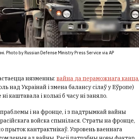
 Photo by Russian Defense Ministry Press Service via AP
астаецца нязменны:
вайна да пераможнага канца
ь над Украінай і змена балансу сілаў у Еўропе)
 ні каштавала і колькі б часу ні заняло.
е праблемы і на фронце, і з падтрымкай вайны
расійскага войска спынілася. Страты на фронце,
о прыток кантрактнікаў. Узровень ваеннага
 стомленыя ад вайны. Расіі патрэбны новы фактар,