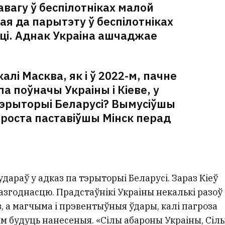
авагу ў беспілотніках малой
кая да парытэту ў беспілотніках
ці. Аднак Украіна ашчаджае
лі Масква, як і ў 2022-м, пачне
а поўначы Украіны і Кіеве, у
тэрыторыі Беларусі? Вымусіўшы
 проста паставіўшы Мінск перад
удараў у адказ па тэрыторыі Беларусі. Зараз Кіеў
азгоднасцю. Прадстаўнікі Украіны некалькі разоў
, а магчыма і прэвентыўныя ўдары, калі пагроза
ам будуць нанесеныя. «Сілы абароны Украіны, Сіл