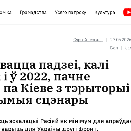
оміка
Грамадства
Усяго патроху
Культура
Сяргей Гезгала
27.05.2026
Бел
Ła
вацца падзеі, калі
 і ў 2022, пачне
 па Кіеве з тэрыторыі
чымыя сцэнары
ць эскалацыі Расіяй як мінімум для апраўда
стварыць для Украіны другі фронт.