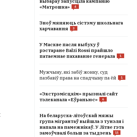
выбараў запусціла кампанію
«Матрошка»
4
Зноў мяняюць сістэму школьнага
харчавання
3
У Маскве пасля выбуху ў
рэстаране Balzi Rossi прайшло
патаемнае пахаванне генерала
1
Мужчыну, які забіў жонку, суд
пазбавіў права на спадчыну па ёй
1
«Экстрэмісцкім» прызналі сайт
тэлеканала «Еўраньюс»
6
ы
На беларуска-літоўскай мяжы
група мігрантаў выйшла з тунэля і
напала на памежнікаў. У Літве гэта
замоўчвалі больш за тыдзень
15