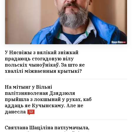
У Нясвіжы з вялікай зніжкай
прадаюць стогадовую вілу
польскіх чыноўнікаў. За што яе
хвалілі міжваенныя крытыкі?
На мітынг у Вільні
палітзняволеная Дзядзюля
прыйшла з локшынай у руках, каб
аддаць яе Кучынскаму. Але не
данесла
12
Святлана Шаціліна патлумачыла,