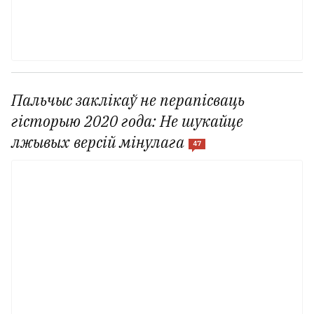
Пальчыс заклікаў не перапісваць
гісторыю 2020 года: Не шукайце
лжывых версій мінулага
47