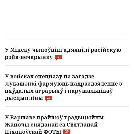
У Мінску чыноўнікі адмянілі расійскую
рэйв-вечарынку
4
У войсках спецназу па загадзе
Лукашэнкі фармуюць падраздзяленне з
няўдалых аграрыяў і парушальнікаў
дысцыпліны
22
У Варшаве прайшоў традыцыйны
Жаночы сняданак са Святланай
Ціханоўскай ФОТЫ
29