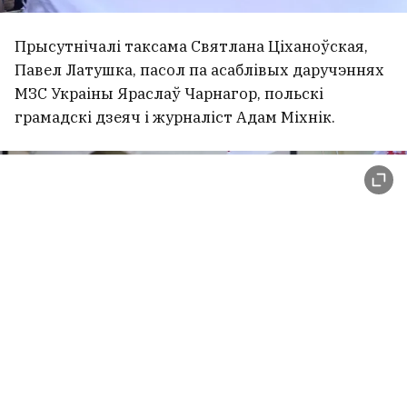
Прысутнічалі таксама Святлана Ціханоўская,
Павел Латушка, пасол па асаблівых даручэннях
МЗС Украіны Яраслаў Чарнагор, польскі
грамадскі дзеяч і журналіст Адам Міхнік.