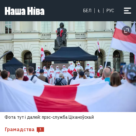
БЕЛ
Ł
РУС
Фота тут і далей: прэс-служба Ціханоўскай
Грамадства
1