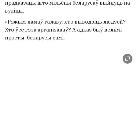
прадказаць, што мільёны беларусаў выйдуць на
вуліцы.
«Рэжым ламаў галаву: хто выводзіць людзей?
Хто ўсё гэта арганізаваў? А адказ быў вельмі
просты: беларусы самі.