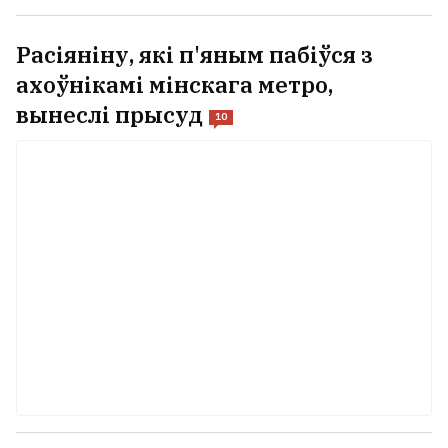
Расіяніну, які п'яным пабіўся з
ахоўнікамі мінскага метро,
вынеслі прысуд
10