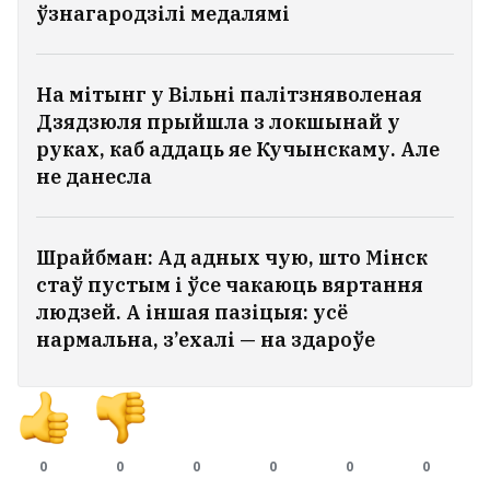
ўзнагародзілі медалямі
На мітынг у Вільні палітзняволеная
Дзядзюля прыйшла з локшынай у
руках, каб аддаць яе Кучынскаму. Але
не данесла
Шрайбман: Ад адных чую, што Мінск
стаў пустым і ўсе чакаюць вяртання
людзей. А іншая пазіцыя: усё
нармальна, з’ехалі — на здароўе
0
0
0
0
0
0