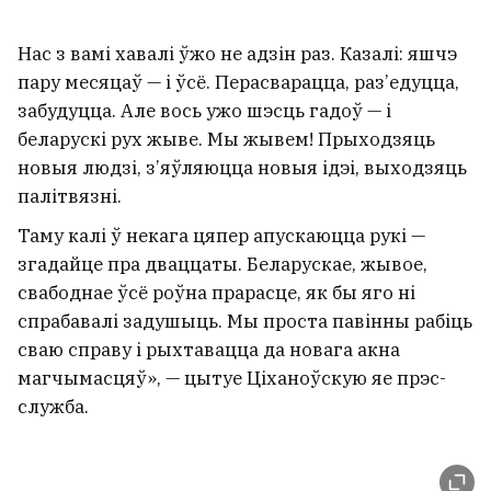
Нас з вамі хавалі ўжо не адзін раз. Казалі: яшчэ
пару месяцаў — і ўсё. Перасварацца, раз’едуцца,
забудуцца. Але вось ужо шэсць гадоў — і
беларускі рух жыве. Мы жывем! Прыходзяць
новыя людзі, з’яўляюцца новыя ідэі, выходзяць
палітвязні.
Таму калі ў некага цяпер апускаюцца рукі —
згадайце пра дваццаты. Беларускае, жывое,
свабоднае ўсё роўна прарасце, як бы яго ні
спрабавалі задушыць. Мы проста павінны рабіць
сваю справу і рыхтавацца да новага акна
магчымасцяў», — цытуе Ціханоўскую яе прэс-
служба.