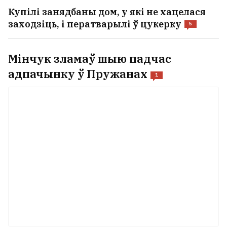
Купілі занядбаны дом, у які не хацелася
заходзіць, і ператварылі ў цукерку
5
Мінчук зламаў шыю падчас
адпачынку ў Пружанах
1