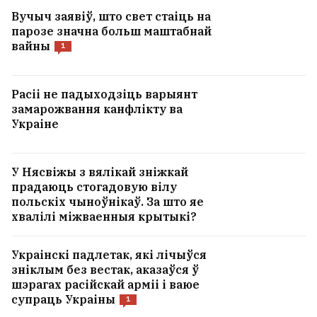
Вучыч заявіў, што свет стаіць на
парозе значна больш маштабнай
вайны
1
Расіі не падыходзіць варыянт
замарожвання канфлікту ва
Украіне
У Нясвіжы з вялікай зніжкай
прадаюць стогадовую вілу
польскіх чыноўнікаў. За што яе
хвалілі міжваенныя крытыкі?
Украінскі падлетак, які лічыўся
зніклым без вестак, аказаўся ў
шэрагах расійскай арміі і ваюе
супраць Украіны
1