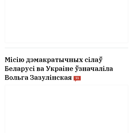
Місію дэмакратычных сілаў
Беларусі ва Украіне ўзначаліла
Вольга Зазулінская
11