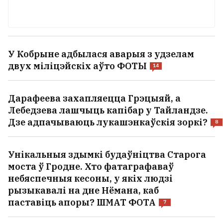
У Кобрыне адбылася аварыя з удзелам
двух міліцэйскіх аўто ФОТЫ
14
Дарафеева захапляецца Грэцыяй, а
Лебедзева лашчыць капібар у Тайландзе.
Дзе адпачываюць лукашэнкаўскія зоркі?
8
Унікальныя здымкі будаўніцтва Старога
моста ў Гродне. Хто фатаграфаваў
небяспечныя кесоны, у якіх людзі
рызыкавалі на дне Нёмана, каб
паставіць апоры? ШМАТ ФОТА
7