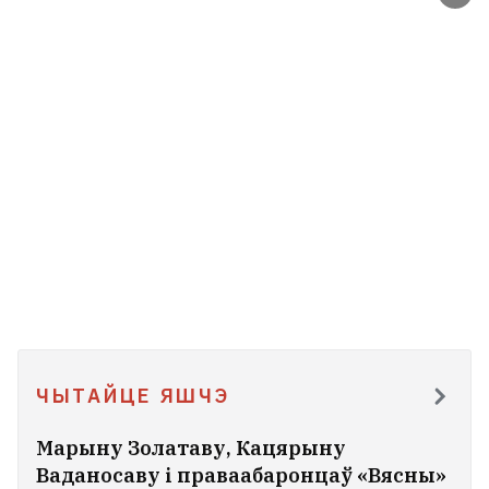
ЧЫТАЙЦЕ ЯШЧЭ
Марыну Золатаву, Кацярыну
Ваданосаву і праваабаронцаў «Вясны»