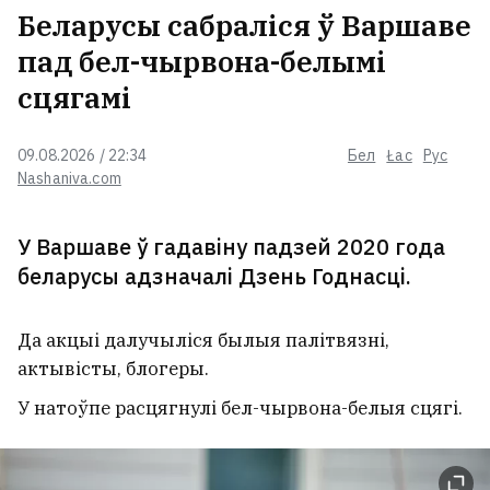
Беларусы сабраліся ў Варшаве
пад бел-чырвона-белымі
сцягамі
09.08.2026 / 22:34
Бел
Łac
Рус
Nashaniva.com
У Варшаве ў гадавіну падзей 2020 года
беларусы адзначалі Дзень Годнасці.
Да акцыі далучыліся былыя палітвязні,
актывісты, блогеры.
У натоўпе расцягнулі бел-чырвона-белыя сцягі.