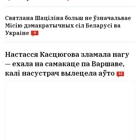
Святлана Шаціліна больш не ўзначальвае
Місію дэмакратычных сіл Беларусі ва
Украіне
9
Настасся Касцюгова зламала нагу
— ехала на самакаце па Варшаве,
калі насустрач вылецела аўто
32