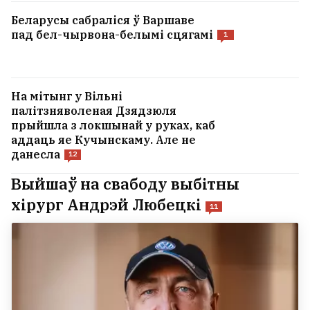
Беларусы сабраліся ў Варшаве
пад бел-чырвона-белымі сцягамі
1
На мітынг у Вільні
палітзняволеная Дзядзюля
прыйшла з локшынай у руках, каб
аддаць яе Кучынскаму. Але не
данесла
12
Выйшаў на свабоду выбітны
хірург Андрэй Любецкі
11