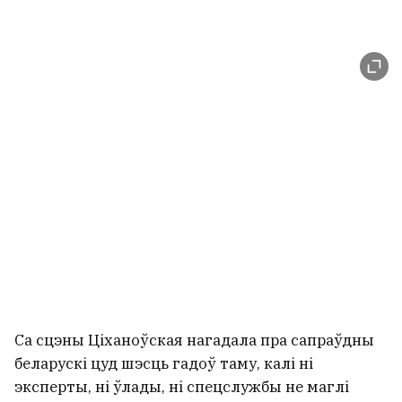
Са сцэны Ціханоўская нагадала пра сапраўдны
беларускі цуд шэсць гадоў таму, калі ні
эксперты, ні ўлады, ні спецслужбы не маглі