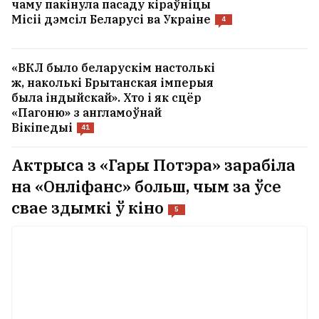
чаму пакінула пасаду кіраўніцы
Місіі дэмсіл Беларусі ва Украіне
4
«ВКЛ было беларускім настолькі
ж, наколькі Брытанская імперыя
была індыйскай». Хто і як сцёр
«Пагоню» з англамоўнай
Вікіпедыі
41
Актрыса з «Гары Потэра» зарабіла
на «Онліфанс» больш, чым за ўсе
свае здымкі ў кіно
5