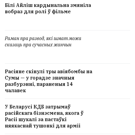
Білі Айліш кардынальна змяніла
вобраз для ролі ў фільме
Раман пра развод, які шмат можа
сказаць пра сучасных жанчын
Расіяне скінулі тры авіябомбы на
Сумы — у горадзе значныя
разбурэнні, параненыя 14
чалавек
У Беларусі КДБ затрымаў
расійскага бізнэсмена, якога ў
Расіі шукалі за пастаўкі
няякаснай тушонкі для арміі