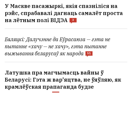
У Маскве пасажыркі, якія спазніліся на
рэйс, спрабавалі дагнаць самалёт проста
на лётным полі ВІДЭА
3
Бяляцкі: Далучэнне да Еўрасаюза — гэта не
пытанне «хачу — не хачу», гэта пытанне
выжывання беларусаў як народа
51
Латушка пра магчымасць вайны ў
Беларусі: Гэта ж вар'яцтва, не ўяўляю, як
крамлёўская прапаганда будзе
тлумачыць гэта
13
«Да канца года, спадзяюся, зможам
рэалізаваць адну-дзве рэчы». Бабарыка
— пра свой новы праект і беларускую