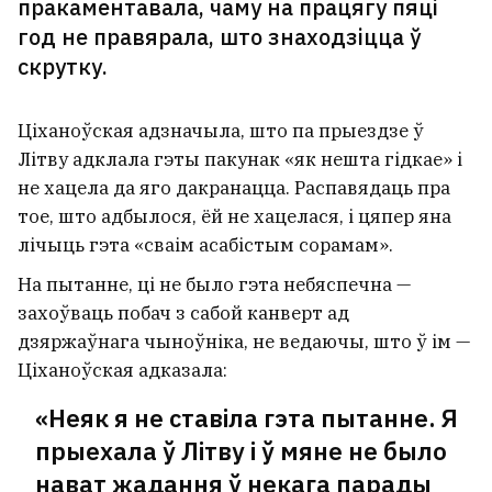
пракаментавала, чаму на працягу пяці
год не правярала, што знаходзіцца ў
скрутку.
Ціханоўская адзначыла, што па прыездзе ў
Літву адклала гэты пакунак «як нешта гідкае» і
не хацела да яго дакранацца. Распавядаць пра
тое, што адбылося, ёй не хацелася, і цяпер яна
лічыць гэта «сваім асабістым сорамам».
На пытанне, ці не было гэта небяспечна —
захоўваць побач з сабой канверт ад
дзяржаўнага чыноўніка, не ведаючы, што ў ім —
Ціханоўская адказала:
Дзевяцігадовую дзяўчынку ў
Мінску махляры прымусілі
«Неяк я не ставіла гэта пытанне. Я
астрыгчы сабе валасы
прыехала ў Літву і ў мяне не было
5
нават жадання ў некага парады