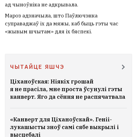
У Варшаве абрабавалі і спрабавалі
ад чыноўніка не адкрывала.
скрасці беларуса, калі ён клаў грошы на
рахунак
Мароз адзначыла, што Паўлючэнка
21
суправаджаў іх да мяжы, каб быць гэты час
«жывым шчытам» для іх бяспекі.
У Мазыры проста пекла. Там ужо +35°C
У расійскім судзе беларус нецэнзурна
назваў супрацоўніка ФСБ «тупым,
ЧЫТАЙЦЕ ЯШЧЭ
неразвітым чалавекам». А пасля
даказваў, што гэта ён пра сябе
Ціханоўская: Ніякіх грошай
я не прасіла, мне проста ўсунулі гэты
Зладзіла дзень нараджэння для
канверт. Яго да сёння не распячатвала
дарагога сабакі мальтыпу,
марыць пра ўнукаў: як цяпер
«Канверт для Ціханоўскай». Геніі-
жыве Анжаліка Агурбаш
4
лукашысты зноў самі сябе выкрылі і
высцебалі