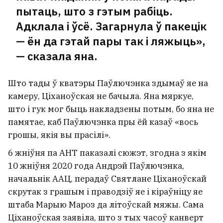
пытаць, што з гэтым рабіць.
Адклала і ўсё. Загарнула ў пакецік
— ён да гэтай пары так і ляжыць»,
— сказала яна.
Што тады ў кватэры Паўлючэнка здымаў яе на
камеру, Ціханоўская не бачыла. Яна мяркуе,
што і гук мог быць накладзены потым, бо яна не
памятае, каб Паўлючэнка пры ёй казаў «вось
грошы, якія вы прасілі».
6 жніўня па АНТ паказалі сюжэт, згодна з якім
Статкевіч — амерыканскаму дыпламату
10 жніўня 2020 года Андрэй Паўлючэнка,
на мяжы: Вам патрэбны толькі добры
піяр, а я дзеля гэтага павінен адмовіцца
начальнік ААЦ, перадаў Святлане Ціханоўскай
ад радзімы?
скрутак з грашым і праводзіў яе і кіраўніцу яе
21
штаба Марыю Мароз да літоўскай мяжы. Сама
Ціханоўская заявіла, што з тых часоў канверт