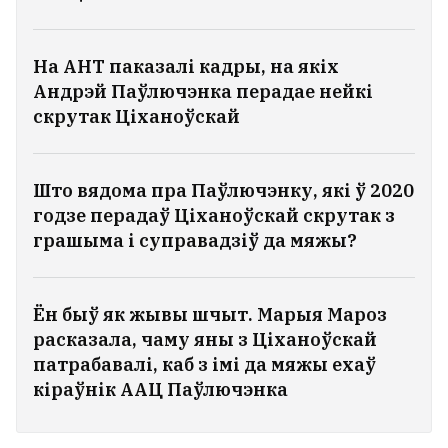
На АНТ паказалі кадры, на якіх
Андрэй Паўлючэнка перадае нейкі
скрутак Ціханоўскай
Што вядома пра Паўлючэнку, які ў 2020
годзе перадаў Ціханоўскай скрутак з
грашыма і суправадзіў да мяжы?
Ён быў як жывы шчыт. Марыя Мароз
Статкевіч: Усе спробы выціснуць
расказала, чаму яны з Ціханоўскай
мяне з Беларусі былі марныя. Я не
патрабавалі, каб з імі да мяжы ехаў
пакіну краіну
17
кіраўнік ААЦ Паўлючэнка