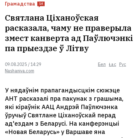
модную калекцыю: дзе купіць і
Грамадства
14
што па цэнах?
Святлана Ціханоўская
расказала, чаму не праверыла
БАТЭ абверг чуткі пра продаж
змест канверта ад Паўлючэнкі
Капскім клуба
па прыездзе ў Літву
«Над галавой лятае па 20 тон».
09.08.2025 / 14:29
Бел
Łac
Рус
Брат і сястра з Беларусі расказалі,
Nashaniva.com
колькі зарабляюць у порце
польскай Гдыні
У нядаўнім прапагандысцкім сюжэце
АНТ расказалі пра пакунак з грашыма,
Ва Украіне апублікавалі свежы
які кіраўнік ААЦ Андрэй Паўлючэнка
палітычны рэйтынг. Зяленскі не
на першым месцы
7
ўручыў Святлане Ціханоўскай перад
ад'ездам з Беларусі. На канферэнцыі
«Новая Беларусь» у Варшаве яна
У Мінску на дзяўчыну ўпала дрэва
2