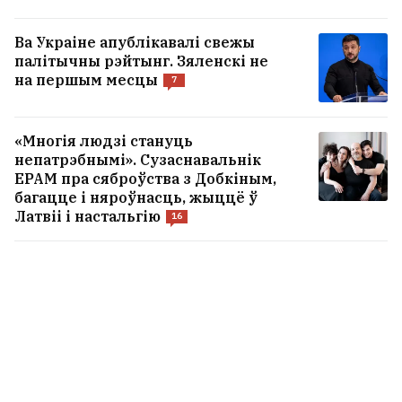
Ва Украіне апублікавалі свежы
палітычны рэйтынг. Зяленскі не
на першым месцы
7
«Многія людзі стануць
непатрэбнымі». Сузаснавальнік
EPAM пра сяброўства з Добкіным,
багацце і няроўнасць, жыццё ў
Латвіі і настальгію
16