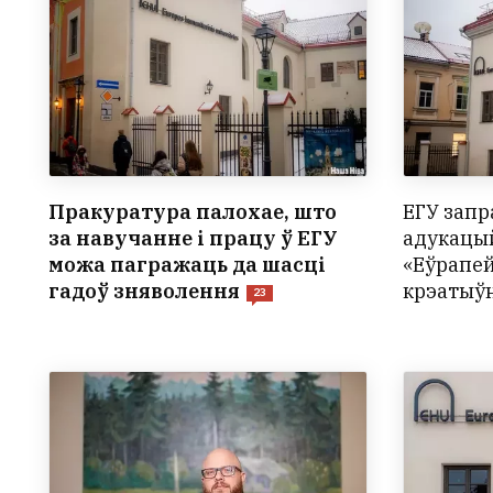
Пракуратура палохае, што
ЕГУ запр
за навучанне і працу ў ЕГУ
адукацы
можа пагражаць да шасці
«Еўрапей
гадоў зняволення
крэатыў
23