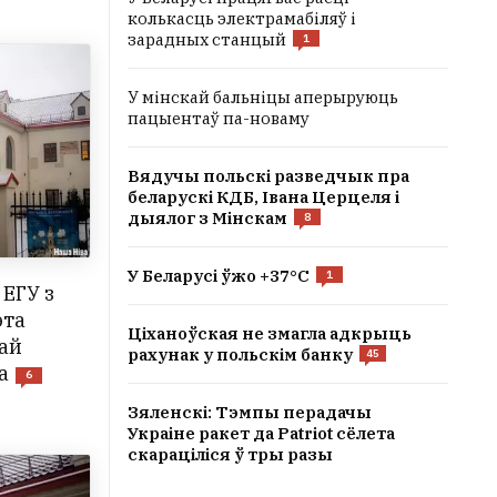
колькасць электрамабіляў і
зарадных станцый
1
У мінскай бальніцы аперыруюць
пацыентаў па-новаму
Вядучы польскі разведчык пра
беларускі КДБ, Івана Церцеля і
дыялог з Мінскам
8
У Беларусі ўжо +37°C
1
ЕГУ з
эта
Ціханоўская не змагла адкрыць
вай
рахунак у польскім банку
45
а
6
Зяленскі: Тэмпы перадачы
Украіне ракет да Patriot сёлета
скараціліся ў тры разы