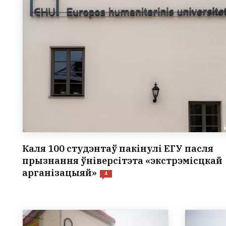
Каля 100 студэнтаў пакінулі ЕГУ пасля
прызнання ўніверсітэта «экстрэмісцкай
арганізацыяй»
4