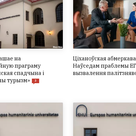
ашае на
Ціханоўская абмеркава
йную праграму
Наўседам праблемы ЕГ
ская спадчына і
вызвалення палітзня
ны турызм»
3