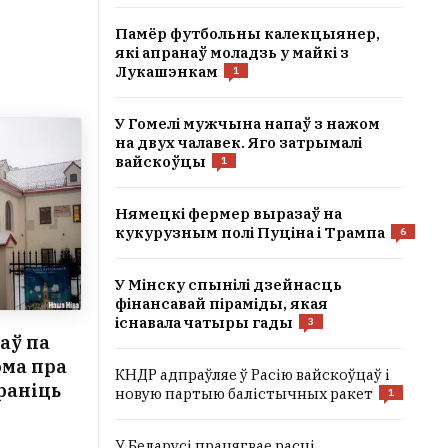
Памёр футбольны калекцыянер,
які апранаў моладзь у майкі з
Лукашэнкам
1
У Гомелі мужчына напаў з нажом
на двух чалавек. Яго затрымалі
вайскоўцы
1
Нямецкі фермер выразаў на
кукурузным полі Пуціна і Трампа
6
У Мінску спынілі дзейнасць
фінансавай піраміды, якая
існавала чатыры гады
3
аў па
ома пра
КНДР адпраўляе ў Расію вайскоўцаў і
араніць
новую партыю балістычных ракет
1
У Беларусі працягвае расці