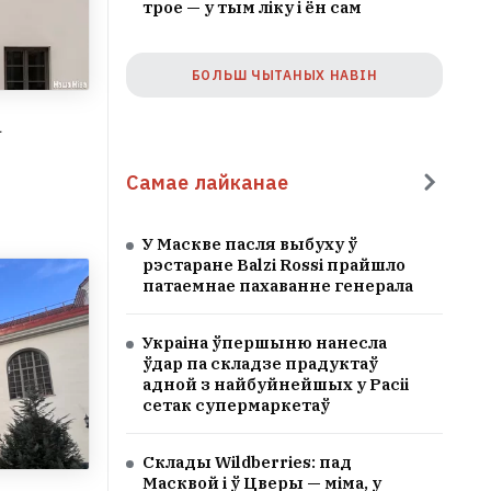
трое — у тым ліку і ён сам
БОЛЬШ ЧЫТАНЫХ НАВІН
а
Самае лайканае
У Маскве пасля выбуху ў
рэстаране Balzi Rossi прайшло
патаемнае пахаванне генерала
Украіна ўпершыню нанесла
ўдар па складзе прадуктаў
адной з найбуйнейшых у Расіі
сетак супермаркетаў
Cклады Wildberries: пад
Масквой і ў Цверы — міма, у