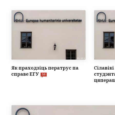
Як праходзіць ператрус па
Сілавік
справе ЕГУ
студэнта
10
цяпераш