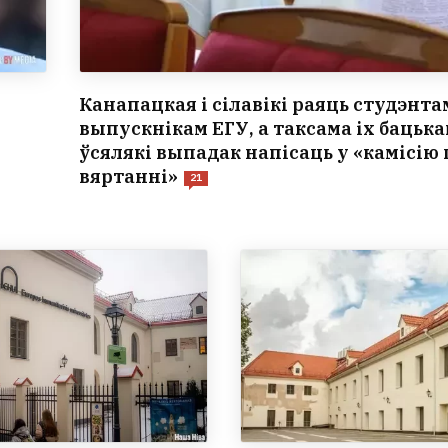
Канапацкая і сілавікі раяць студэнтам
выпускнікам ЕГУ, а таксама іх бацька
ўсялякі выпадак напісаць у «камісію 
вяртанні»
21