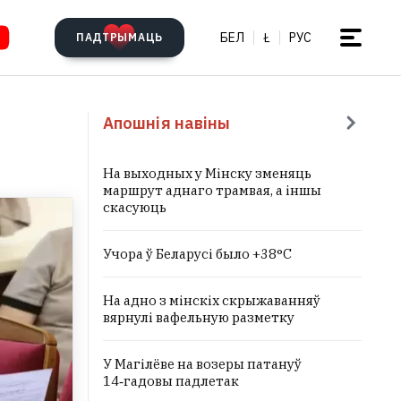
БЕЛ
Ł
РУС
ПАДТРЫМАЦЬ
Апошнія навіны
На выходных у Мінску зменяць
маршрут аднаго трамвая, а іншы
скасуюць
Учора ў Беларусі было +38°C
На адно з мінскіх скрыжаванняў
вярнулі вафельную разметку
У Магілёве на возеры патануў
14‑гадовы падлетак