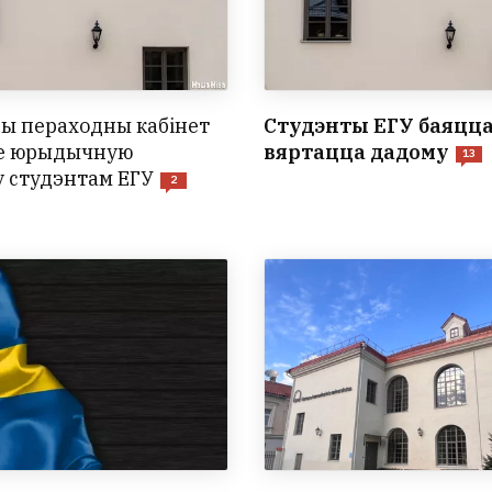
ы пераходны кабінет
Студэнты ЕГУ баяцц
е юрыдычную
вяртацца дадому
13
 студэнтам ЕГУ
2