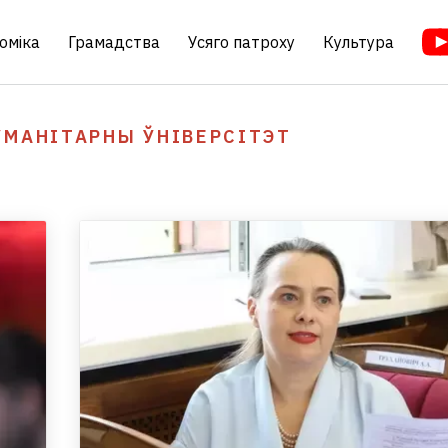
оміка
Грамадства
Усяго патроху
Культура
УМАНІТАРНЫ ЎНІВЕРСІТЭТ