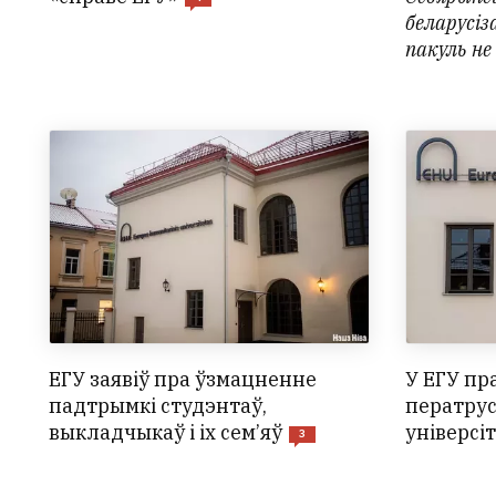
беларусіз
пакуль не
ЕГУ заявіў пра ўзмацненне
У ЕГУ пр
падтрымкі студэнтаў,
ператрус
выкладчыкаў і іх сем’яў
універсі
3