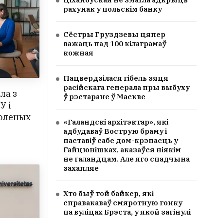
рахунак у польскім банку
Сёстры Груздзевы цяпер
важаць пад 100 кілаграмаў
кожная
Пацвердзілася гібель зяця
расійскага генерала пры выбуху
ла з
ў рэстаране ў Маскве
У і
воленых
«Галандскі архітэктар», які
адбудаваў Вострую браму і
паставіў сабе дом-крэпасць у
Гайцюнішках, аказаўся ніякім
не галандцам. Але яго спадчына
захапляе
Хто быў той байкер, які
справакаваў смяротную гонку
па вуліцах Брэста, у якой загінулі