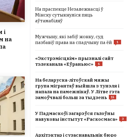
На праспекце Незалежнасці ў
Мінску сутыкнуліся пяць
аўтамабіляў
 і
Мужчыну, які забіў жонку, суд
м на
пазбавіў права на спадчыну па ёй
1
па
«Экстрэмісцкім» прызналі сайт
тэлеканала «Еўраньюс»
6
На беларуска-літоўскай мяжы
група мігрантаў выйшла з тунэля і
напала на памежнікаў. У Літве гэта
замоўчвалі больш за тыдзень
15
У Падмаскоўі загарэўся галоўны
навуковы інстытут «Раскосмаса»
3
Архітэктар і сузаснавальнік бюро