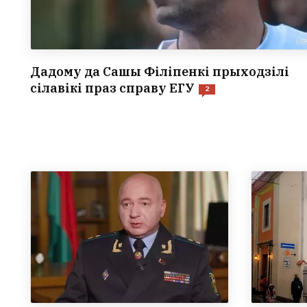
Дадому да Сашы Філіпенкі прыходзілі
сілавікі праз справу ЕГУ
2