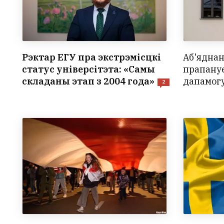
Рэктар ЕГУ пра экстрэмісцкі
Аб'яднан
статус універсітэта: «Самы
прапану
складаны этап з 2004 года»
дапамогу
2