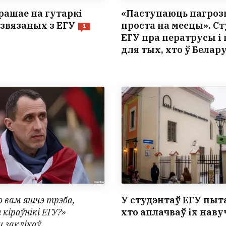
рашае на гутаркі
«Паступаюць пагроз
 звязаных з ЕГУ
проста на месцы». С
1
ЕГУ пра ператрусы і
для тых, хто ў Белару
 вам яшчэ трэба,
У студэнтаў ЕГУ пыт
кіраўнікі ЕГУ?»
хто аплачваў іх нав
 заклікаў