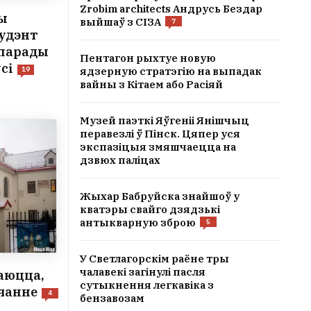
Zrobim architects Андрусь Бездар
ы
выйшаў з СІЗА
7
тудэнт
 парады
Пентагон рыхтуе новую
сі
ядзерную стратэгію на выпадак
19
вайны з Кітаем або Расіяй
Музей паэткі Яўгеніі Янішчыц
перавезлі ў Пінск. Цяпер уся
экспазіцыя змяшчаецца на
дзвюх паліцах
Жыхар Бабруйска знайшоў у
кватэры свайго дзядзькі
антыкварную зброю
5
У Светлагорскім раёне тры
чалавекі загінулі пасля
аюцца,
сутыкнення легкавіка з
учанне
4
бензавозам