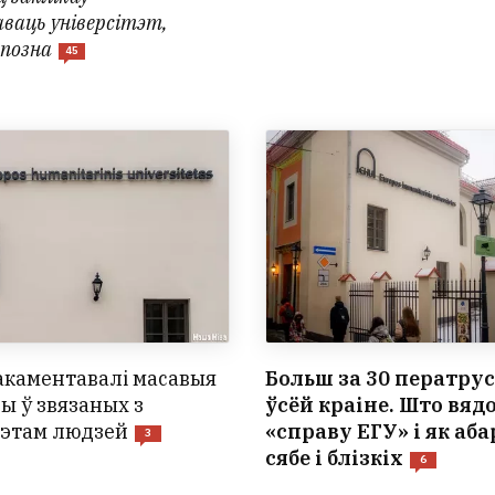
аваць універсітэт,
 позна
45
акаментавалі масавыя
Больш за 30 ператрус
ы ў звязаных з
ўсёй краіне. Што вяд
тэтам людзей
«справу ЕГУ» і як аб
3
сябе і блізкіх
6