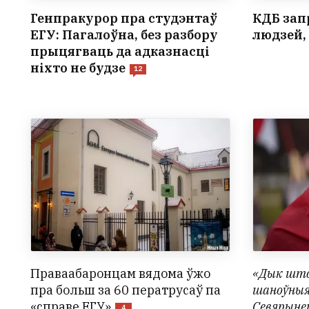
Генпракурор пра студэнтаў
КДБ зап
ЕГУ: Пагалоўна, без разбору
людзей,
прыцягваць да адказнасці
ніхто не будзе
12
Праваабаронцам вядома ўжо
«Дык што
пра больш за 60 ператрусаў па
шаноўныя 
«справе ЕГУ»
Севярынец
4