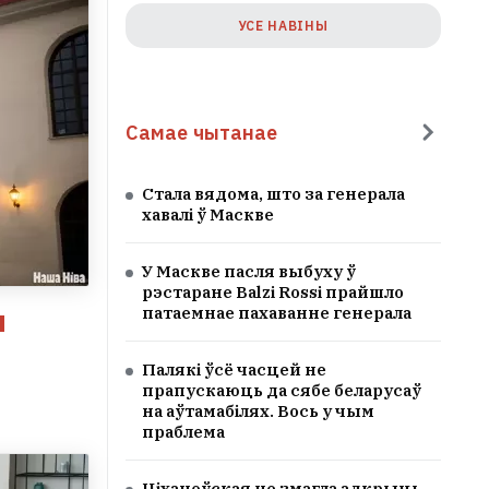
УСЕ НАВІНЫ
Самае чытанае
Стала вядома, што за генерала
хавалі ў Маскве
У Маскве пасля выбуху ў
рэстаране Balzi Rossi прайшло
патаемнае пахаванне генерала
Палякі ўсё часцей не
прапускаюць да сябе беларусаў
на аўтамабілях. Вось у чым
праблема
Ціханоўская не змагла адкрыць