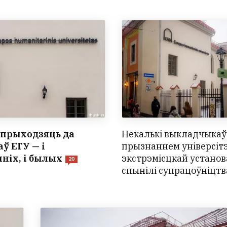
і прыходзяць да
Некалькі выкладчыкаў 
ў ЕГУ — і
прызнаннем універсіт
ніх, і былых
экстрэміcцкай устано
20
спынілі супрацоўніцтв