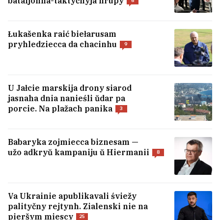
bataljonna-taktyčnyja hrupy
6
Łukašenka raić biełarusam
pryhledziecca da chacinhu
9
U Jałcie marskija drony siarod
jasnaha dnia nanieśli ŭdar pa
porcie. Na plažach panika
3
Babaryka zojmiecca biznesam —
užo adkryŭ kampaniju ŭ Hiermanii
8
Va Ukrainie apublikavali śviežy
palityčny rejtynh. Zialenski nie na
pieršym miescy
25