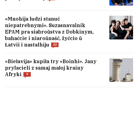
«Mnohija ludzi stanuć
niepatrebnymi». Suzasnavalnik
EPAM pra siabroŭstva z Dobkinym,
bahaćcie i niaroŭnaść, žyćcio ŭ
Łatvii i nastalhiju
22
«Biełavija» kupiła try «Boinhi». Jany
prylacieli z samaj małoj krainy
Afryki
9