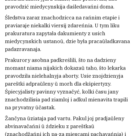
pravodzić miedycynskija daśledavańni doma.
Śledstva zaraz znachodzicca na rańnim etapie i
praviaraje niekalki viersij zdareńnia. U tym liku
prakuratura zapytała dakumienty z usich
miedycynskich ustanoŭ, dzie była pracaŭładkavana
padazravanaja.
Prakurory asobna padkreślili, što na dadzieny
momant niama nijakich dokazaŭ taho, što lekarka
Tramp zabaraniŭ u ZŠA «naradžalny
pravodziła nielehalnyja aborty. Usie znojdzienyja
turyzm» dla asobnych katehoryj
1
pareštki adpraŭleny ŭ morh dla ekśpiertyzy.
Śpiecyjalisty pavinny vyznačyć, kolki času jany
znachodzilisia pad ziamloj i adkul mienavita trapili
Škvał, mocny viecier i hrad narabili biady
na pryvatny ŭčastak.
hetaj nočču
Žančyna ŭziataja pad vartu. Pakul joj pradjaŭleny
abvinavačańni ŭ ździeku z pareštkaŭ
Žanočy ałkahalizm: čym jon roźnicca ad
(znachodžańni ich pa-za miescami pachavańnia) i
mužčynskaha i jak da takich žančyn