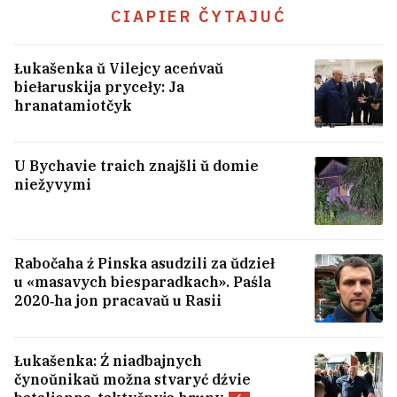
pieraškodu
8
CIAPIER ČYTAJUĆ
USIE NAVINY →
Łukašenka ŭ Vilejcy aceńvaŭ
biełaruskija pryceły: Ja
hranatamiotčyk
U Bychavie traich znajšli ŭ domie
niežyvymi
Rabočaha ź Pinska asudzili za ŭdzieł
u «masavych biesparadkach». Paśla
2020‑ha jon pracavaŭ u Rasii
Łukašenka: Ź niadbajnych
čynoŭnikaŭ možna stvaryć dźvie