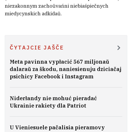
niezakonnym zachoŭvańni niebiaśpiečnych
stavicca?
9
miedycynskich adkidaŭ.
Minskim Šabanam pryśviacili modnuju
kalekcyju: dzie kupić i što pa cenach?
5
ČYTAJCIE JAŠČE
BATE abvierh čutki pra prodaž
Kapskim kłuba
Meta pavinna vypłacić 567 miljonaŭ
1
dalaraŭ za škodu, naniesienuju dziciačaj
psichicy Facebook i Instagram
Niderłandy nie mohuć pieradać
Ukrainie rakiety dla Patriot
U Vieniesuele pačalisia pieramovy