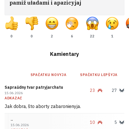
pamiž uładami i apazicyjaj
«Nad hałavoj lataje pa 20 ton». Brat i
0
0
2
6
22
1
siastra ź Biełarusi raskazali, kolki
zarablajuć u porcie polskaj Hdyni
3
Kamientary
SPAČATKU NOVYJA
SPAČATKU LEPŠYJA
Sapraŭdny tvar patryjarchatu
23
27
15.06.2026
ADKAZAĆ
Jak dobra, što aborty zabaronienyja.
..
10
5
15.06.2026