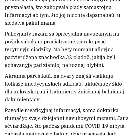
pryznałasia, što zakopvała płady samastojna.
Infarmacyi ab tym, što joj niechta dapamahaŭ, u
śledstva pakul niama.
Palicyjanty razam sa śpiecyjalna navučanym na
pošuk sabakam praciahvajuć pierakopvać
terytoryju siadziby. Na hety momant aficyjna
paćvierdžana znachodka 32 pładoŭ, jakija byli
schavanyja pad ziamloj na roznaj hłybini.
Akramia pareštkaŭ, na dvary znajšli vialikuju
kolkaść miedycynskich adkidaŭ, uklučajučy škło
dla mikraskopaŭ i frahmienty źniščanaj balničnaj
dakumientacyi.
Učora ŭ Biełarusi było +40°C
1
Pavodle nieaficyjnaj infarmacyi, sama doktarka
tłumačyć svaje dziejańni navukovymi metami. Jana
śćviardžaje, što padčas pandemii COVID-19 nibyta
zabirała materyjał z balnic, dzie pracavała, kab