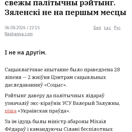
свежы палітычны рэйтынг.
Зяленскі не на першым месцы
06.08.2026 / 22:15
Бел
Łac
Рус
Nashaniva.com
І не на другім.
Сацыялагічнае апытанне было праведзена 28
ліпеня — 2 жніўня Цэнтрам сацыяльных
даследаванняў «Соцыс».
Рэйтынг даверу да палітычных лідараў
узначаліў экс-кіраўнік УСУ Валерый Залужны,
піша
«Украінская праўда».
За ім ідуць былы міністр абароны Міхаіл
Фёдараў і камандуючы Сіламі беспілотных