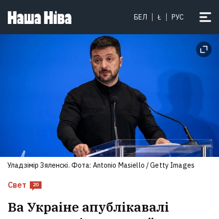
БЕЛ
Ł
РУС
Уладзімір Зяленскі. Фота: Antonio Masiello / Getty Images
Свет
20
Ва Украіне апублікавалі