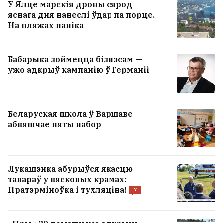
У Ялце марскія дроны сярод
яснага дня нанеслі ўдар па порце.
На пляжах паніка
Бабарыка зоймецца бізнэсам —
ужо адкрыў кампанію ў Германіі
Беларуская школа ў Варшаве
абвяшчае пяты набор
Лукашэнка абурыўся якасцю
тавараў у вясковых крамах:
Пратэрміноўка і тухляціна!
7