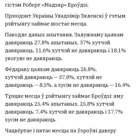
сістэм Роберт «Мадзяр» Броўдзі.
Прэзідэнт Украіны Уладзімір Зяленскі ў гэтым
рэйтынгу займае шостае месца.
Паводле даных апытання, Залужнаму цалкам
давяраюць 27,8% апытаных, 37% хутчэй
давяраюць, 11,6% хутчэй не давяраюць і 18,1%
увогуле не давяраюць.
Фёдараву цалкам давяраюць 26,8%,
хутчэй давяраюць — 37,8%, хутчэй не
давяраюць — 8,5%, а зусім не давяраюць — 16,4%.
Трэцяе месца ў рэйтынгу займае Броўдзі: яму
давяраюць 25,4% апытаных, 25,8% хутчэй
давяраюць, 7,4% хутчэй не давяраюць і 17,7%
зусім не давяраюць.
Чацвёртае і пятае месцы па ўзроўні даверу