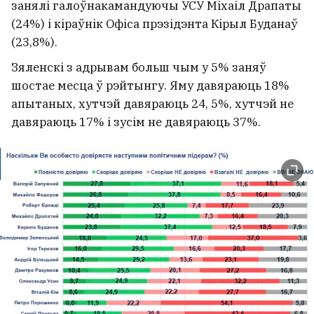
занялі галоўнакамандуючы УСУ Міхаіл Драпаты
(24%) і кіраўнік Офіса прэзідэнта Кірыл Буданаў
(23,8%).
Зяленскі з адрывам больш чым у 5% заняў
шостае месца ў рэйтынгу. Яму давяраюць 18%
апытаных, хутчэй давяраюць 24, 5%, хутчэй не
давяраюць 17% і зусім не давяраюць 37%.