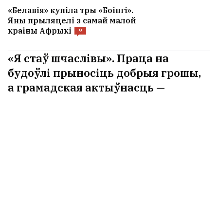
«Белавія» купіла тры «Боінгі».
Яны прыляцелі з самай малой
краіны Афрыкі
9
«Я стаў шчаслівы». Праца на
будоўлі прыносіць добрыя грошы,
а грамадская актыўнасць —
маральную сілу. Былы каліновец
Кусь расказаў пра тое, як вярнуў
унутраную раўнавагу
11