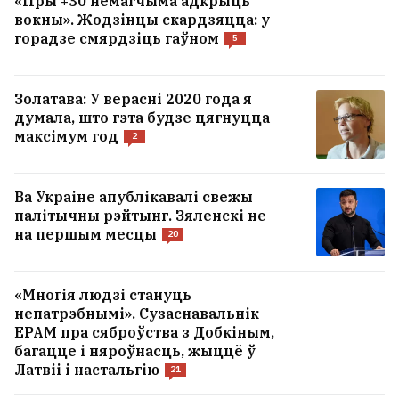
«Пры +30 немагчыма адкрыць
вокны». Жодзінцы скардзяцца: у
горадзе смярдзіць гаўном
5
Золатава: У верасні 2020 года я
думала, што гэта будзе цягнуцца
максімум год
2
Ва Украіне апублікавалі свежы
палітычны рэйтынг. Зяленскі не
на першым месцы
20
«Многія людзі стануць
непатрэбнымі». Сузаснавальнік
EPAM пра сяброўства з Добкіным,
багацце і няроўнасць, жыццё ў
Латвіі і настальгію
21