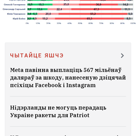
ЧЫТАЙЦЕ ЯШЧЭ
Meta павінна выплаціць 567 мільёнаў
даляраў за шкоду, нанесеную дзіцячай
псіхіцы Facebook і Instagram
Нідэрланды не могуць перадаць
Украіне ракеты для Patriot