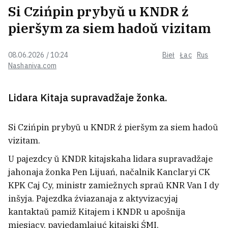
adpačynku ŭ Pružanach
Si Czińpin prybyŭ u KNDR ź
pieršym za siem hadoŭ vizitam
Rasijaninu, jaki pjanym pabiŭsia z
08.06.2026 / 10:24
Bieł
Łac
Rus
achoŭnikami minskaha mietro,
Nashaniva.com
vynieśli łahodny prysud
4
Lidara Kitaja supravadžaje žonka.
Minskija ŭłady pakazali, jak
utylizujuć kinutyja mašyny VIDEA
Si Czińpin prybyŭ u KNDR ź pieršym za siem hadoŭ
vizitam.
U pajezdcy ŭ KNDR kitajskaha lidara supravadžaje
«Biełaruśfilm» raspačaŭ zdymki
jahonaja žonka Pen Lijuań, načalnik Kanclaryi CK
sieryjała pra milicyju, scenaryj
jakoha prabiŭ Kubrakova na ślazu
8
KPK Caj Cy, ministr zamiežnych spraŭ KNR Van I dy
inšyja. Pajezdka źviazanaja z aktyvizacyjaj
kantaktaŭ pamiž Kitajem i KNDR u apošnija
Rasijskim udaram pad Kijevam
miesiacy, paviedamlajuć kitajski ŚMI.