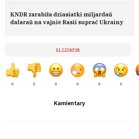
KNDR zarabiła dziasiatki miljardaŭ
dalaraŭ na vajnie Rasii suprać Ukrainy
SI CZIŃPIN
0
0
0
0
0
0
Kamientary
Zakachany ŭ biełaruskuju movu
matematyk i śviatar, jaki vyvučyŭ
anhlijskuju pa detektyvach Ahaty Kryści.
100 hadoŭ Alaksandru Nadsanu
6