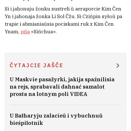
zabiła babulu, dzieda i
Si i jahonuju žonku sustreli ŭ aeraporcie Kim Čen
trochhadovaha ŭnuka
Yn i jahonaja žonka Li Sol Čžu. Si Czińpin syšoŭ pa
trapie i abmianiaŭsia pociskami ruk z Kim Čen
Ynam,
piša
«Sińchua».
ČYTAJCIE JAŠČE
U Maskvie pasažyrki, jakija spaźnilisia
na rejs, sprabavali dahnać samalot
prosta na lotnym poli VIDEA
Na minskim plažy za kradziažy
U Bałharyju zalacieŭ i vybuchnuŭ
bieśpiłotnik
zatrymali junych «fokuśnikaŭ»
1