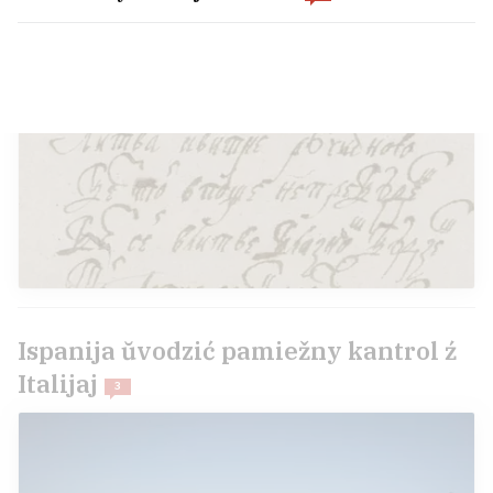
Ispanija ŭvodzić pamiežny kantrol ź
Italijaj
3