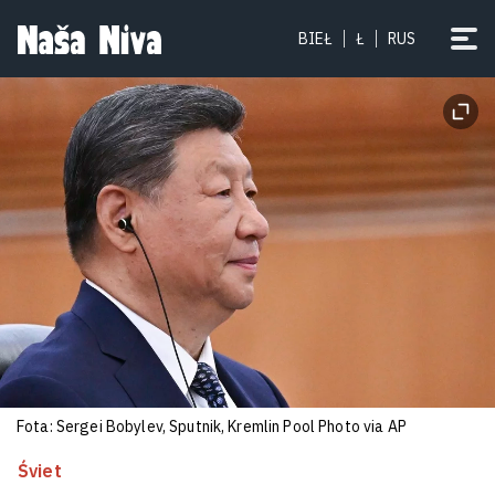
Cichanoŭskaja: Pieramieny ŭ
BIEŁ
Ł
RUS
Biełarusi — heta pytańnie času. Voś
asnoŭnyja tezisy jaje vystupu na
kanfierencyi «Novaja Biełaruś»
31
Fota: Sergei Bobylev, Sputnik, Kremlin Pool Photo via AP
Śviet
Minčuk złamaŭ šyju padčas