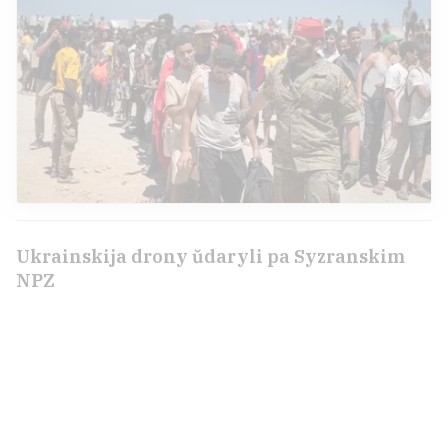
Ukrainskija drony ŭdaryli pa Syzranskim
NPZ
Rasija ŭnačy ŭdaryła pa Ukrainie
1
Vospa mahła stać śmiarotnaj nie adrazu
2