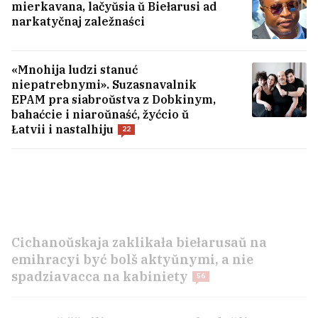
mierkavana, lačyŭsia ŭ Biełarusi ad
narkatyčnaj zaležnaści
«Mnohija ludzi stanuć
niepatrebnymi». Suzasnavalnik
EPAM pra siabroŭstva z Dobkinym,
bahaćcie i niaroŭnaść, žyćcio ŭ
Łatvii i nastalhiju
22
Na «Biełaruśkalii» zahinuŭ 29‑hadovy
rabočy
Cichanoŭskaja zaklikała biełarusaŭ na
emihracyi być bolš aktyŭnymi, a nie
spadziavacca na kabiniety
56