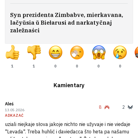
«Pry +30 niemahčyma adkryć vokny».
Žodzincy skardziacca: u horadzie
Syn prezidenta Zimbabve, mierkavana,
śmiardzić haŭnom
12
lačyŭsia ŭ Biełarusi ad narkatyčnaj
zaležnaści
Zołatava: U vieraśni 2020 hoda ja dumała,
što heta budzie ciahnucca maksimum hod
3
1
1
0
0
0
0
Štorm narabiŭ biady ŭ Vilejskim i
Maładziečanskim rajonach
1
Kamientary
Biełarus z Kanady niekalki hadoŭ
Aleś
sudziŭsia z žonkaj za dziaciej. Žonka
8
2
13.05.2026
chacieła, kab vypłačvaŭ hrošy i na
ADKAZAĆ
jaje ŭtrymańnie
uziali niejkaje słova jakoje nichto nie užyvaje i nie viedaje
7
"Levada". Treba huhlić i daviedacca što heta pa našamu