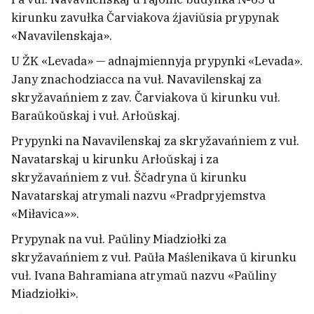
dziciačaj psichicy Facebook i
kirunku zavułka Čarviakova źjaviŭsia prypynak
Instagram
«Navavilenskaja».
9
U ŽK «Levada» — adnajmiennyja prypynki «Levada».
Jany znachodziacca na vuł. Navavilenskaj za
skryžavańniem z zav. Čarviakova ŭ kirunku vuł.
Baraŭkoŭskaj i vuł. Arłoŭskaj.
Prypynki na Navavilenskaj za skryžavańniem z vuł.
Navatarskaj u kirunku Arłoŭskaj i za
skryžavańniem z vuł. Ščadryna ŭ kirunku
Navatarskaj atrymali nazvu «Pradpryjemstva
«Miłavica»».
Prypynak na vuł. Paŭliny Miadziołki za
skryžavańniem z vuł. Paŭła Maślenikava ŭ kirunku
vuł. Ivana Bahramiana atrymaŭ nazvu «Paŭliny
Łukašenka aburyŭsia jakaściu
Miadziołki».
tavaraŭ u viaskovych kramach: