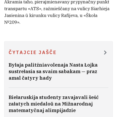
Akramia taho, pierajmienavany prypynačny punkt
Praterminoŭka i tuchlacina!
25
transpartu «ATS», raźmieščany na vulicy Siarhieja
Jasienina ŭ kirunku vulicy Rafijeva, u «Škoła
№209».
ČYTAJCIE JAŠČE
Byłaja palitźniavolenaja Nasta Łojka
sustrełasia sa svaim sabakam — praz
amal čatyry hady
Biełaruskija studenty zavajavali šeść
U Barysavie maci ledź nie patanuła na
załatych miedaloŭ na Mižnarodnaj
vačach traich dziaciej
matematyčnaj alimpijadzie