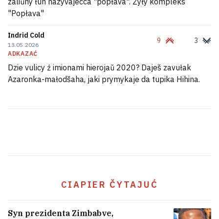
zaliŭny łuh nazyvajecca "popłava". Žyły kompleks
"Popłava"
Indrid Cold
9
3
13.05.2026
ADKAZAĆ
Dzie vulicy ź imionami hierojaŭ 2020? Daješ zavułak
Azaronka-małodšaha, jaki prymykaje da tupika Hihina.
Telehram-kanał Maryny Zołatavaj
pryznali ekstremisckim
1
CIAPIER ČYTAJUĆ
Syn prezidenta Zimbabve,