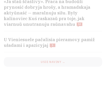
«Ja staŭ ščaślivy». Praca na budoŭli
prynosić dobryja hrošy, a hramadskaja
aktyŭnaść — maralnuju siłu. Były
kalinoviec Kuś raskazaŭ pra toje, jak
viarnuŭ unutranuju raŭnavahu
13
U Vieniesuele pačalisia pieramovy pamiž
uładami i apazicyjaj
1
USIE NAVINY →