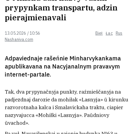
prypynkam transpartu, adzin
ažyjataž
pierajmienavali
Byłaja palitźniavolenaja Nasta Łojka
sustrełasia sa svaim sabakam —
13.05.2026 / 10:56
Bieł
Łac
Rus
praz amal čatyry hady
1
Nashaniva.com
Biełaruskija studenty zavajavali
Adpaviednaje rašeńnie Minharvykankama
šeść załatych miedaloŭ na
apublikavana na Nacyjanalnym pravavym
Mižnarodnaj matematyčnaj
internet-partale.
alimpijadzie
3
Syn prezidenta Zimbabve,
Tak, dva prypynačnyja punkty, raźmieščanyja na
mierkavana, lačyŭsia ŭ Biełarusi ad
padjezdnaj darozie da mohiłak «Lasnyja» ŭ kirunku
narkatyčnaj zaležnaści
razvorotnaha kalca i Smalavickaha traktu, ciapier
nazyvajucca «Mohiłki «Lasnyja». Paŭdniovy
Meta pavinna vypłacić 567 miljonaŭ
ŭvachod».
dalaraŭ za škodu, naniesienuju
Pa vuł. Navavilenskaj u rajonie budynka №63 u