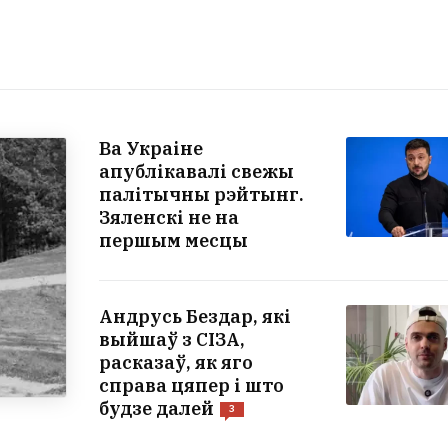
Ва Украіне
апублікавалі свежы
палітычны рэйтынг.
Зяленскі не на
першым месцы
Андрусь Бездар, які
выйшаў з СІЗА,
расказаў, як яго
справа цяпер і што
будзе далей
3