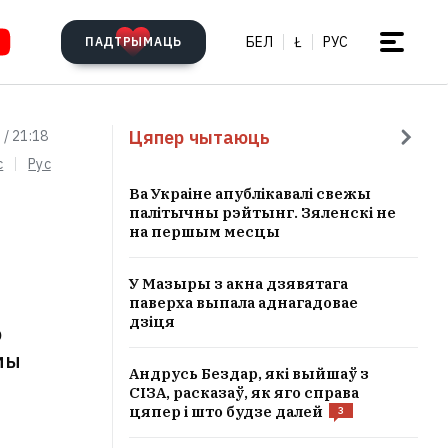
БЕЛ
Ł
РУС
ПАДТРЫМАЦЬ
Цяпер чытаюць
 / 21:18
c
Рус
Ва Украіне апублікавалі свежы
палітычны рэйтынг. Зяленскі не
на першым месцы
У Мазыры з акна дзявятага
паверха выпала аднагадовае
дзіця
ю
мы
Андрусь Бездар, які выйшаў з
СІЗА, расказаў, як яго справа
цяпер і што будзе далей
3