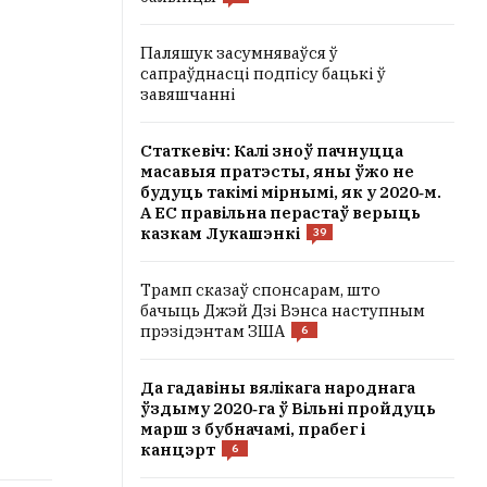
Паляшук засумняваўся ў
сапраўднасці подпісу бацькі ў
завяшчанні
Статкевіч: Калі зноў пачнуцца
масавыя пратэсты, яны ўжо не
будуць такімі мірнымі, як у 2020‑м.
А ЕС правільна перастаў верыць
казкам Лукашэнкі
39
Трамп сказаў спонсарам, што
бачыць Джэй Дзі Вэнса наступным
прэзідэнтам ЗША
6
Да гадавіны вялікага народнага
ўздыму 2020‑га ў Вільні пройдуць
марш з бубначамі, прабег і
канцэрт
6