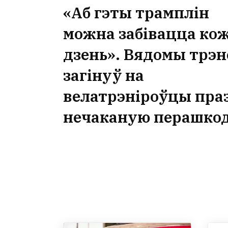
«Аб гэты трамплін
можна забівацца ко
дзень». Вядомы трэн
загінуў на
велатрэніроўцы пра
нечаканую перашко