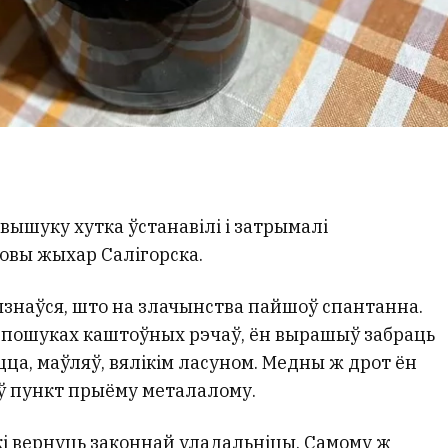
вышуку хутка ўстанавілі і затрымалі
довы жыхар Салігорска.
наўся, што на злачынства пайшоў спантанна.
 пошуках каштоўных рэчаў, ён вырашыў забраць
цца, маўляў, вялікім ласуном. Медны ж дрот ён
о ў пункт прыёму металалому.
і вернуць законнай уладальніцы. Самому ж