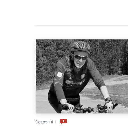
1
Здарэнні