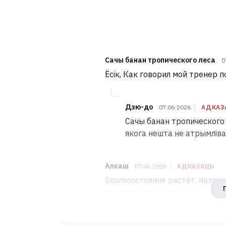
Сачы банан тропического леса
0
Ёсік, Как говорил мой тренер 
Дзю-до
07.06.2026
АДКАЗ
Сачы банан тропического л
якога нешта не атрымліва
Алкаш
07.06.2026
АДКАЗАЦЬ
Благосостояние растёт, назад 
полностью рухнет.