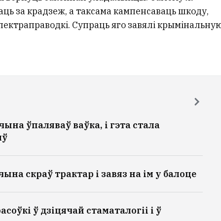
ць за крадзеж, а таксама кампенсаваць шкоду,
ктраправодкі. Супраць яго завялі крымінальну
ына ўпаляваў ваўка, і гэта стала
яў
на скраў трактар і завяз на ім у балоце
асоўкі ў дзіцячай стаматалогіі і ў