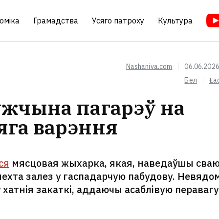
оміка
Грамадства
Усяго патроху
Культура
Nashaniva.com
06.06.2026
Бел
Ła
ужчына пагарэў на
яга варэння
ся
мясцовая жыхарка, якая, наведаўшы сва
нехта залез у гаспадарчую пабудову. Невядо
 хатнія закаткі, аддаючы асаблівую перавагу