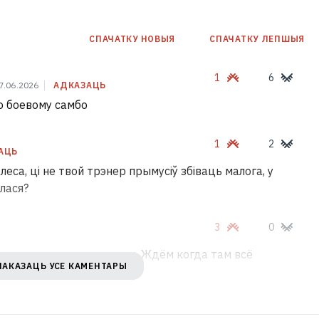
СПАЧАТКУ НОВЫЯ
СПАЧАТКУ ЛЕПШЫЯ
1
6
7.06.2026
АДКАЗАЦЬ
по боевому самбо
1
2
АЦЬ
еса, ці не твой трэнер прымусіў збіваць малога, у
лася?
3
0
в прошлое, ура товарищи. Ждём когда там всё
ПАКАЗАЦЬ УСЕ КАМЕНТАРЫ