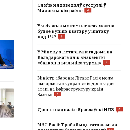
Сям'ю мядзведзяў сустрэлі ў
Мядзельскім раёне
4
У якіх жылых комплексах можна
будзе купіць кватэру ў іпатэку
пад 1%?
6
У Мінску з гістарычнага дома на
Валадарскага знік знакаміты
«балкон начальніка турмы»
4
Міністр абароны Літвы: Расія можа
выкарыстаць украінскія дроны для
атакі на інфраструктуру краін
Балтыі
1
Дроны падпалілі Яраслаўскі НПЗ
6
МЗС Расіі: Трэба быць гатовымі да
11