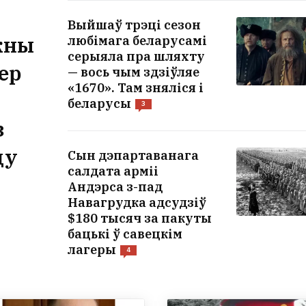
Выйшаў трэці сезон
жны
любімага беларусамі
серыяла пра шляхту
ер
— вось чым здзіўляе
«1670». Там зняліся і
беларусы
3
з
ду
Сын дэпартаванага
салдата арміі
Андэрса з-пад
Навагрудка адсудзіў
$180 тысяч за пакуты
бацькі ў савецкім
лагеры
4