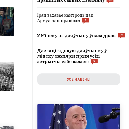
працяглых баявых дзеянняў
Іран захавае кантроль над
Армузскім пралівам
2
У Мінску на дзяўчыну ўпала дрэва
2
Дзевяцігадовую дзяўчынку ў
Мінску махляры прымусілі
астрыгчы сабе валасы
5
УСЕ НАВІНЫ