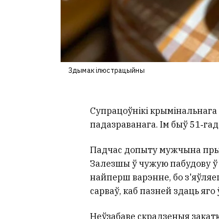
Здымак ілюстрацыйны
Супрацоўнікі крымінальнага 
падазраванага. Ім быў 51‑га
Падчас допыту мужчына прыз
Залезшы ў чужую пабудову ў
найперш варэнне, бо з'яўляе
сарваў, каб пазней здаць яг
Неўзабаве скрадзеныя закатк