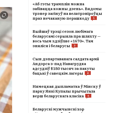
«Аб гэты трамплін можна
забівацца кожны дзень». Вядомы
трэнер загінуў на велатрэніроўцы
праз нечаканую перашкоду
1
Выйшаў трэці сезон любімага
беларусамі серыяла пра шляхту —
вось чым здзіўляе «1670». Там
зняліся і беларусы
3
Сын дэпартаванага салдата арміі
Андэрса з-пад Навагрудка
адсудзіў $180 тысяч за пакуты
бацькі ў савецкім лагеры
4
Нямецкая дыпламатка ў Мінску ў
парку Янкі Купалы прычытала
верш беларускага класіка
6
Беларускі мужчынскі хор