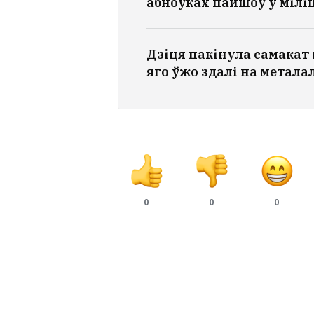
абноўках пайшоў у міл
Дзіця пакінула самакат
яго ўжо здалі на метала
0
0
0