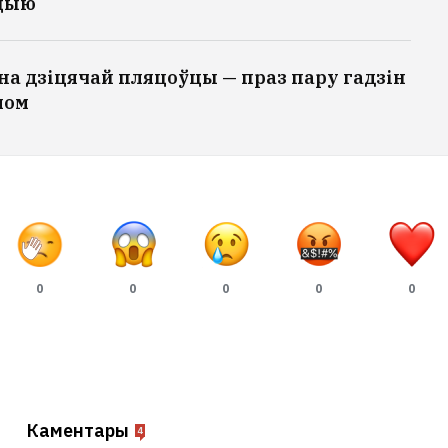
іцыю
 на дзіцячай пляцоўцы — праз пару гадзін
лом
0
0
0
0
0
Каментары
4