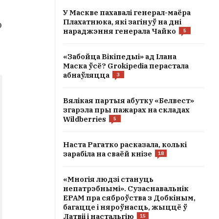
У Маскве пахавалі генерал-маёра
Плахатнюка, які загінуў на дні
ю
нараджэння генерала Чайко
5
«Забойца Вікіпедыі» ад Ілана
Маска ўсё? Grokipedia перастала
абнаўляцца
3
Вялікая партыя абутку «Белвест»
згарэла пры пажарах на складах
Wildberries
5
Наста Рагатко расказала, колькі
зарабіла на сваёй кнізе
18
«Многія людзі стануць
непатрэбнымі». Сузаснавальнік
EPAM пра сяброўства з Добкіным,
багацце і няроўнасць, жыццё ў
Латвіі і настальгію
15