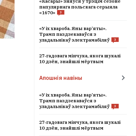
«Касары» зняўся ў трэцім сезоне
папулярнага польскага серыяла
«1670»
3
«У іх хвароба. Яны вар’яты».
Трамп паздзекаваўся з
уладальнікаў электрамабіляў
3
27‑гадовага мінчука, якога шукалі
10 дзён, знайшлі мёртвым
Апошнія навіны
«У іх хвароба. Яны вар’яты».
Трамп паздзекаваўся з
уладальнікаў электрамабіляў
3
27‑гадовага мінчука, якога шукалі
10 дзён, знайшлі мёртвым