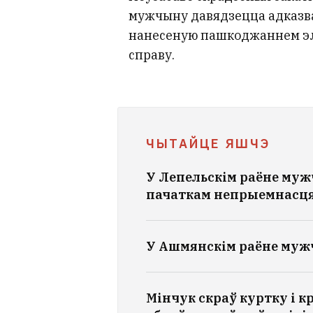
мужчыну давядзецца адказва
нанесеную пашкоджаннем эле
справу.
ЧЫТАЙЦЕ ЯШЧЭ
У Лепельскім раёне мужч
пачаткам непрыемнасц
У Ашмянскім раёне мужчы
Мінчук скраў куртку і кр