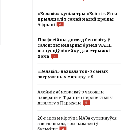
«Белавія» купіла тры «Боінгі». Яны
прыляцелі з самай малой краіны
Афрыкі
6
Прафесійны догляд без візіту ў
салон: легендарны брэнд WAHL
выпусціў лінейку для стрыжкі
дома
2
«Белавія» назвала топ-5 самых
загружаных маршрутаў
Алейнік абмеркаваў з часовым
павераным Францыі перспектывы
дыялогу з Парыжам
5
20‑гадовы кіроўца МАЗа сутыкнуўся
з легкавіком, тры чалавекі ў
бальніцы
2