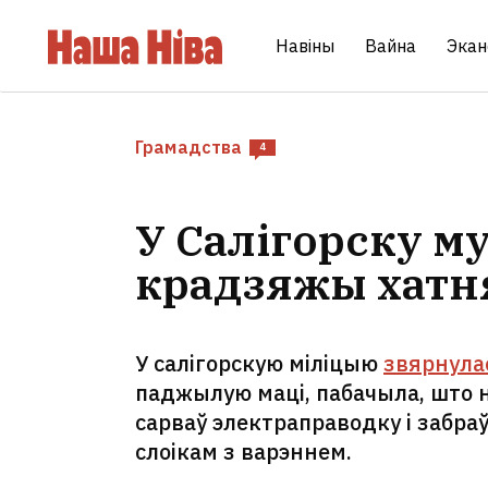
Навіны
Вайна
Экан
Грамадства
4
У Салігорску м
крадзяжы хатн
У салігорскую міліцыю
звярнула
паджылую маці, пабачыла, што 
сарваў электраправодку і забраў
слоікам з варэннем.