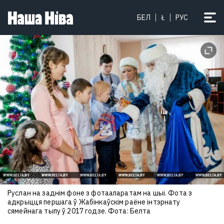
Выйшаў на свабоду выбітны
БЕЛ
Ł
РУС
хірург Андрэй Любецкі
11
Тысячы фанатаў Раналду
Руслан на заднім фоне з фотаапаратам на шыі. Фота з
памылкова прыйшлі на чужое
адкрыцця першага ў Жабінкаўскім раёне інтэрнату
вяселле
1
сямейнага тыпу ў 2017 годзе. Фота: Белта