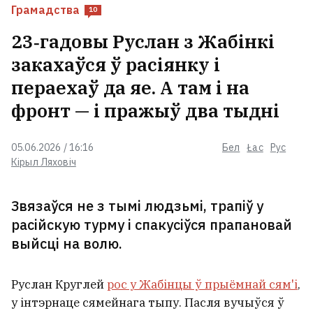
Грамадства
10
У Беларусь вярнуліся яноты, і гэта
23‑гадовы Руслан з Жабінкі
трывожыць навукоўцаў
закахаўся ў расіянку і
пераехаў да яе. А там і на
Беларусы сабраліся ў Варшаве
фронт — і пражыў два тыдні
пад бел-чырвона-белымі сцягамі
1
05.06.2026 / 16:16
Бел
Łac
Рус
Кірыл Ляховіч
Упершыню за доўгі час паказалі
новага вярхоўнага лідара Ірана
Звязаўся не з тымі людзьмі, трапіў у
Маджтабу Хаменеі
1
расійскую турму і спакусіўся прапановай
выйсці на волю.
Унікальныя здымкі будаўніцтва
Старога моста ў Гродне. Хто
Руслан Круглей
рос у Жабінцы ў прыёмнай сям'і
,
фатаграфаваў небяспечныя
у інтэрнаце сямейнага тыпу. Пасля вучыўся ў