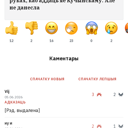
руках, каб аддаць яе Кучынскаму. Але
не данесла
12
2
16
23
0
2
Каментары
«Беларусьфільм» распачаў здымкі
СПАЧАТКУ НОВЫЯ
СПАЧАТКУ ЛЕПШЫЯ
серыяла пра міліцыю, сцэнарый
Vij
3
2
якога прабіў Кубракова на слязу
05.06.2026
11
АДКАЗАЦЬ
[Рэд. выдалена]
ну и
2
1