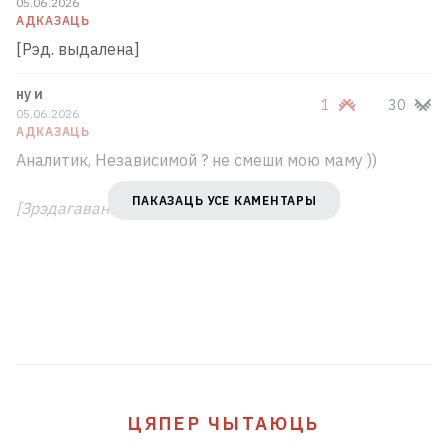
05.06.2026
АДКАЗАЦЬ
[Рэд. выдалена]
ну и
1
30
05.06.2026
АДКАЗАЦЬ
Аналитик, Независимой ? не смеши мою маму ))
ПАКАЗАЦЬ УСЕ КАМЕНТАРЫ
[Зрэдагавана]
Галоўны корпус Нацыянальнага
мастацкага музея ўрачыста закрыюць на
рэканструкцыю
У Маскве пасажыркі, якія спазніліся на
рэйс, спрабавалі дагнаць самалёт проста
на лётным полі ВІДЭА
3
ЦЯПЕР ЧЫТАЮЦЬ