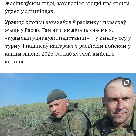
кесоны, у якіх людзі рызыкавалі
Жабінкаўскім ліцэі, захаваліся згадкі пра ягоны
на дне Нёмана, каб паставіць
ўдзел у алімпіядах.
апоры? ШМАТ ФОТА
Урэшце хлопец закахаўся ў расіянку і пераехаў
7
жыць у Расію. Там яго, як лічаць знаёмыя,
«кудысьці ўцягнулі і падставілі» — у выніку сеў у
турму. І падпісаў кантракт з расійскім войскам ў
канцы ліпеня 2025-га, каб хутчэй выйсці з
калоніі.
Купілі занядбаны дом, у які не