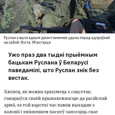
хацелася заходзіць, і ператварылі
ў цукерку
5
Руслан з яшчэ адным джэнтльменам удачы перад адпраўкай
на забой. Фота: УКантакце
Ужо праз два тыдні прыёмным
бацькам Руслана ў Беларусі
паведамілі, што Руслан знік без
вестак.
Хлопец, як можна зразумець з сацсетак,
ганарыўся сваёй прыналежнасцю да расійскай
Расіяне масавана атакавалі Адэсу
арміі, за той кароткі час паміж выхадам з
калоніі і знікненнем паспеў запосціць свае