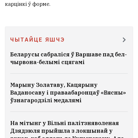
У адносінах бывае чатыры віды хлусні —
карцінкі ў форме.
але фінал адзін і той жа
5
Мінчук зламаў шыю падчас адпачынку ў
Пружанах
ЧЫТАЙЦЕ ЯШЧЭ
1
Беларусы сабраліся ў Варшаве пад бел-
Расіяніну, які п'яным пабіўся з
чырвона-белымі сцягамі
ахоўнікамі мінскага метро, вынеслі
прысуд
10
Марыну Золатаву, Кацярыну
Ваданосаву і праваабаронцаў «Вясны»
Мінскія ўлады паказалі, як
ўзнагародзілі медалямі
утылізуюць кінутыя машыны
ВІДЭА
1
На мітынг у Вільні палітзняволеная
Дзядзюля прыйшла з локшынай у