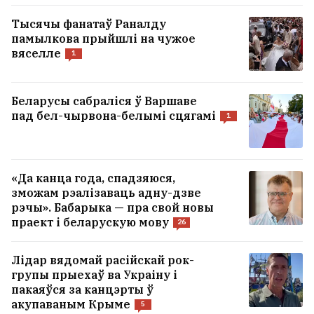
Бяляцкі: Далучэнне да Еўрасаюза — гэта не
Тысячы фанатаў Раналду
пытанне «хачу — не хачу», гэта пытанне
памылкова прыйшлі на чужое
выжывання беларусаў як народа
51
вяселле
1
У Іўі на фестывалі памідораў
Беларусы сабраліся ў Варшаве
прыгатавалі 9‑метровы бутэрброд
1
пад бел-чырвона-белымі сцягамі
1
УСЕ НАВІНЫ →
«Да канца года, спадзяюся,
зможам рэалізаваць адну-дзве
рэчы». Бабарыка — пра свой новы
праект і беларускую мову
26
Лідар вядомай расійскай рок-
групы прыехаў ва Украіну і
пакаяўся за канцэрты ў
акупаваным Крыме
5