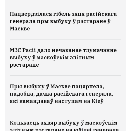
Пацвердзілася гібель зяця расійскага
генерала пры выбуху ў рэстаране ў
Маскве
МЗС Расіі дало нечаканае тлумачэнне
выбуху ў маскоўскім элітным
рэстаране
Пры выбуху ў Маскве пацярпела,
падобна, дачка расійскага генерала,
які камандаваў наступам на Кіеў
Колькасць ахвяр выбуху ў маскоўскім
элітным рэстаране на юбілеі генерала,