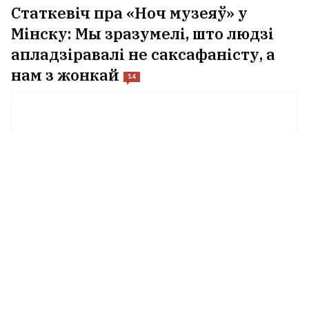
Статкевіч пра «Ноч музеяў» у
Мінску: Мы зразумелі, што людзі
апладзіравалі не саксафаністу, а
нам з жонкай
14