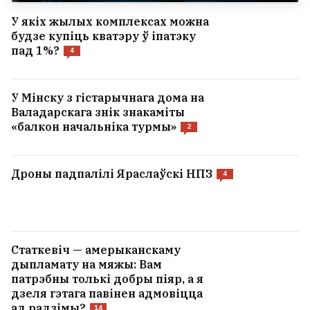
У якіх жылых комплексах можна
будзе купіць кватэру ў іпатэку
пад 1%?
4
У Мінску з гістарычнага дома на
Валадарскага знік знакаміты
«балкон начальніка турмы»
2
Дроны падпалілі Яраслаўскі НПЗ
4
Статкевіч — амерыканскаму
дыпламату на мяжы: Вам
патрэбны толькі добры піяр, а я
дзеля гэтага павінен адмовіцца
ад радзімы?
14