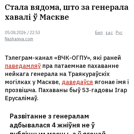
Стала вядома, што за генерала
хавалі ў Маскве
05.08.2026 / 22:53
Бел
Łac
Рус
Nashaniva.com
Тэлеграм-канал «ВЧК-ОГПУ», які раней
паведамляў
пра патаемнае пахаванне
нейкага генерала на Траякураўскіх
могілках у Маскве,
даведаўся
ягонае імя і
прозвішча. Пахаваны быў 53‑гадовы Ігар
Ерусалімаў.
Развітанне з генералам
адбывалася 4 жніўня не ў
публічным месцы, а ў ягонай