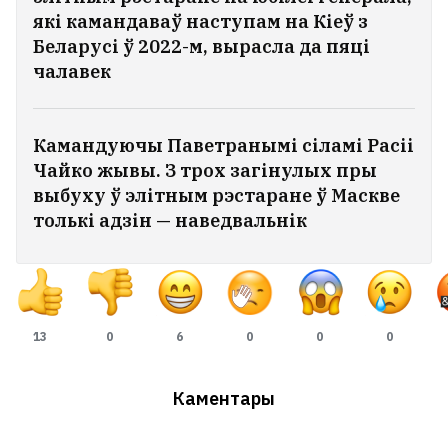
які камандаваў наступам на Кіеў з
Беларусі ў 2022-м, вырасла да пяці
чалавек
Камандуючы Паветранымі сіламі Расіі
Чайко жывы. З трох загінулых пры
выбуху ў элітным рэстаране ў Маскве
толькі адзін — наведвальнік
13
0
6
0
0
0
Каментары