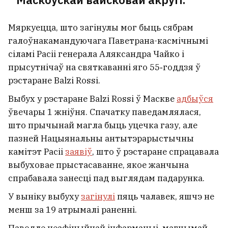
Мяркуецца, што загінулы мог быць сябрам
галоўнакамандуючага Паветрана-касмічнымі
сіламі Расіі генерала Аляксандра Чайко і
прысутнічаў на святкаванні яго 55‑годдзя ў
рэстаране Balzi Rossi.
Выбух у рэстаране Balzi Rossi ў Маскве
адбыўся
ўвечары 1 жніўня. Спачатку паведамлялася,
што прычынай магла быць уцечка газу, але
пазней Нацыянальны антытэрарыстычны
камітэт Расіі
заявіў
, што ў рэстаране спрацавала
выбуховае прыстасаванне, якое жанчына
спрабавала занесці пад выглядам падарунка.
У выніку выбуху
загінулі
пяць чалавек, яшчэ не
менш за 19 атрымалі раненні.