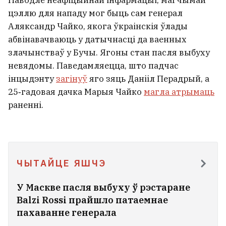
Паводле неафіцыйнай інфармацыі, магчымай
цэллю для нападу мог быць сам генерал
Аляксандр Чайко, якога ўкраінскія ўлады
абвінавачваюць у датычнасці да ваенных
злачынстваў у Бучы. Ягоны стан пасля выбуху
невядомы. Паведамляецца, што падчас
інцыдэнту
загінуў
яго зяць Данііл Перадрый, а
25‑гадовая дачка Марыя Чайко
магла атрымаць
раненні.
ЧЫТАЙЦЕ ЯШЧЭ
У Маскве пасля выбуху ў рэстаране
Balzi Rossi прайшло патаемнае
пахаванне генерала