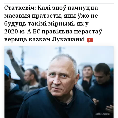
Статкевіч: Калі зноў пачнуцца
масавыя пратэсты, яны ўжо не
будуць такімі мірнымі, як у
2020‑м. А ЕС правільна перастаў
верыць казкам Лукашэнкі
5