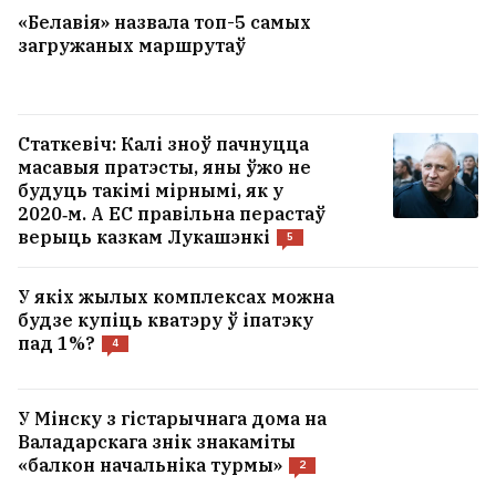
«Белавія» назвала топ-5 самых
загружаных маршрутаў
Статкевіч: Калі зноў пачнуцца
масавыя пратэсты, яны ўжо не
будуць такімі мірнымі, як у
2020‑м. А ЕС правільна перастаў
верыць казкам Лукашэнкі
5
У якіх жылых комплексах можна
будзе купіць кватэру ў іпатэку
пад 1%?
4
У Мінску з гістарычнага дома на
Валадарскага знік знакаміты
«балкон начальніка турмы»
2