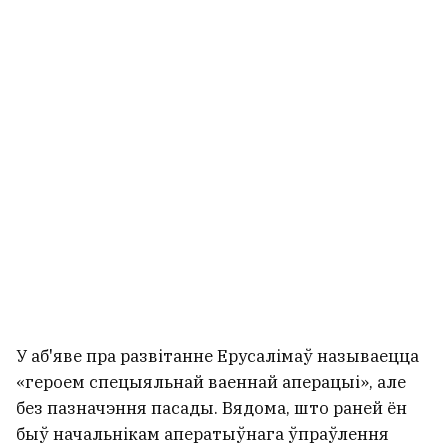
У аб'яве пра развітанне Ерусалімаў называецца
«героем спецыяльнай ваеннай аперацыі», але
без пазначэння пасады. Вядома, што раней ён
быў начальнікам аператыўнага ўпраўлення