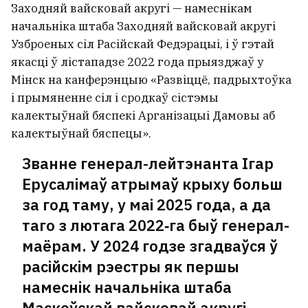
Заходняй вайсковай акругі — намеснікам
начальніка штаба Заходняй вайсковай акругі
Узброеных сіл Расійскай Федэрацыі, і ў гэтай
якасці ў лістападзе 2022 года прыязджаў у
Мінск на канферэнцыю «Развіццё, падрыхтоўка
і прымяненне сіл і сродкаў сістэмы
калектыўнай бяспекі Арганізацыі Дамовы аб
калектыўнай бяспецы».
Званне генерал-лейтэнанта Ігар
Ерусалімаў атрымаў крыху больш
за год таму, у маі 2025 года, а да
таго з лютага 2022‑га быў генерал-
маёрам. У 2024 годзе згадваўся ў
расійскім рэестры як першы
намеснік начальніка штаба
Маскоўскай вайсковай акругі.