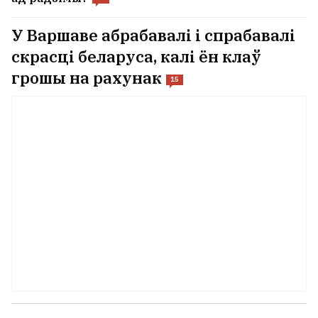
У Варшаве абрабавалі і спрабавалі
скрасці беларуса, калі ён клаў
грошы на рахунак
15