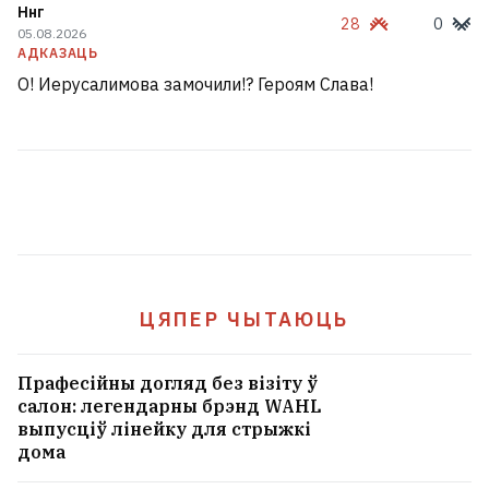
Ннг
28
0
05.08.2026
АДКАЗАЦЬ
О! Иерусалимова замочили!? Героям Слава!
ЦЯПЕР ЧЫТАЮЦЬ
Прафесійны догляд без візіту ў
салон: легендарны брэнд WAHL
выпусціў лінейку для стрыжкі
дома