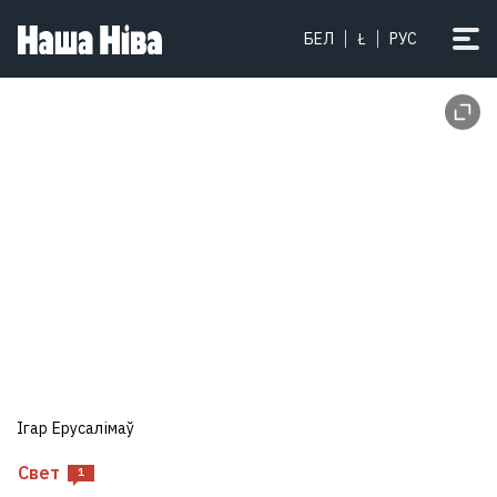
БЕЛ
Ł
РУС
Ігар Ерусалімаў
Свет
1