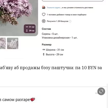
аб’яву аб продажы бэзу паштучна: па 10 BYN за