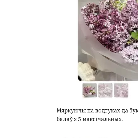
Мяркуючы па водгуках да буке
балаў з 5 максімальных.