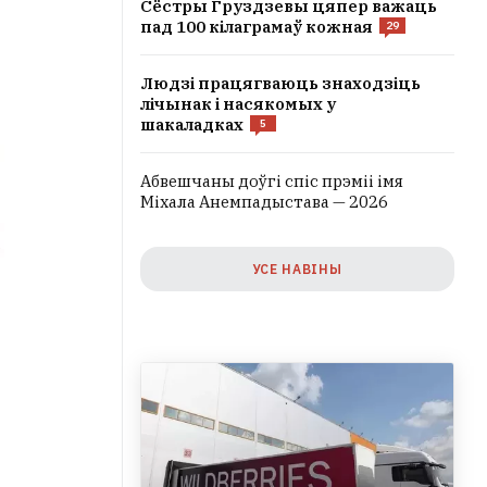
Сёстры Груздзевы цяпер важаць
пад 100 кілаграмаў кожная
29
Людзі працягваюць знаходзіць
лічынак і насякомых у
шакаладках
5
Абвешчаны доўгі спіс прэміі імя
Міхала Анемпадыстава — 2026
УСЕ НАВІНЫ