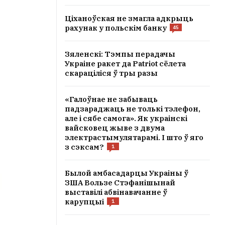
Ціханоўская не змагла адкрыць
рахунак у польскім банку
45
Зяленскі: Тэмпы перадачы
Украіне ракет да Patriot сёлета
скараціліся ў тры разы
«Галоўнае не забываць
падзараджаць не толькі тэлефон,
але і сябе самога». Як украінскі
вайсковец жыве з двума
электрастымулятарамі. І што ў яго
з сэксам?
1
Былой амбасадарцы Украіны ў
ЗША Вользе Стэфанішынай
выставілі абвінавачанне ў
карупцыі
1