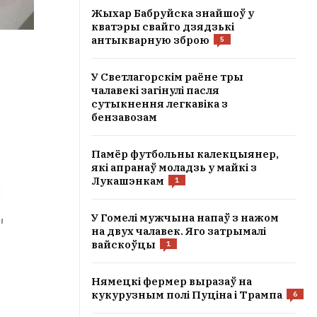
Жыхар Бабруйска знайшоў у
кватэры свайго дзядзькі
антыкварную зброю
5
У Светлагорскім раёне тры
чалавекі загінулі пасля
сутыкнення легкавіка з
бензавозам
Памёр футбольны калекцыянер,
які апранаў моладзь у майкі з
Лукашэнкам
1
У Гомелі мужчына напаў з нажом
на двух чалавек. Яго затрымалі
вайскоўцы
1
Нямецкі фермер выразаў на
кукурузным полі Пуціна і Трампа
6