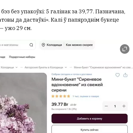
эз без упакоўкі: 5 галінак за 39,77. Пазначана,
атовы да дастаўкі». Калі ў папярэднім букеце
— ужо 29 см.