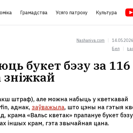
оміка
Грамадства
Усяго патроху
Культура
Nashaniva.com
14.05.2026
Бел
Ła
юць букет бэзу за 116
са зніжкай
накш штраф), але можна набыць у кветкавай
in, аднак,
заўважыла
, што цэны на гэтыя кв
д, крама «Вальс кветак» прапануе букет бэзу
ах іншых крам, гэта звычайная цана.