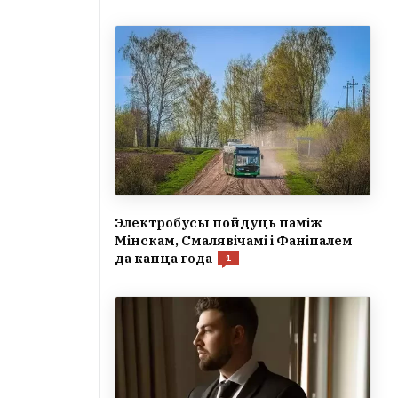
Электробусы пойдуць паміж
Мінскам, Смалявічамі і Фаніпалем
да канца года
1