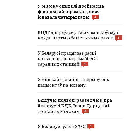
У Мінску спынілі дзейнасць
фінансавай піраміды, якая
існавала чатыры гады
3
КНДР адпраўляе ў Расію вайскоўцаў і
новую партыю балістычных ракет
1
У Беларусі працягвае расці
колькасць электрамабіляў і
зарадных станцый
1
У мінскай бальніцы аперыруюць
пацыентаў па-новаму
Вядучы польскі разведчык пра
беларускі КДБ, Івана Церцеля і
дыялог з Мінскам
8
У Беларусі ўжо +37°C
1