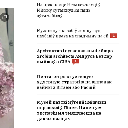
На праспекце Незалежнасці ў
Мінску сутыкнуліся пяць
аўтамабіляў
Мужчыну, які забіў жонку, суд
пазбавіў права на спадчыну па ёй
1
Архітэктар і сузаснавальнік бюро
Zrobim architects Андрусь Бездар
выйшаў з СІЗА
7
Пентагон рыхтуе новую
ядзерную стратэгію на выпадак
вайны з Кітаем або Расіяй
Музей паэткі Яўгеніі Янішчыц
перавезлі ў Пінск. Цяпер уся
экспазіцыя змяшчаецца на
дзвюх паліцах