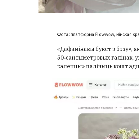
Фота: платформа Flowwow, мінская кр
«Дафамінавы букет з бэзу», як
50‑сантыметровых галінак, 
каленцы» палічыць кошт адной