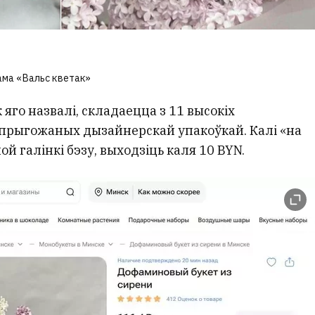
ама «Вальс кветак»
 яго назвалі, складаецца з 11 высокіх
упрыгожаных дызайнерскай упакоўкай. Калі «на
 галінкі бэзу, выходзіць каля 10 BYN.