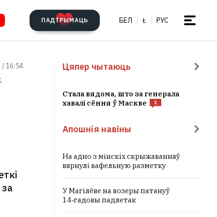
БЕЛ
Ł
РУС
ПАДТРЫМАЦЬ
Цяпер чытаюць
 / 16:54
c
Стала вядома, што за генерала
хавалі сёння ў Маскве
1
Апошнія навіны
На адно з мінскіх скрыжаванняў
вярнулі вафельную разметку
еткі
 за
У Магілёве на возеры патануў
14‑гадовы падлетак