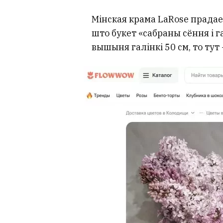
Мінская крама LaRose прадае б
што букет «сабраны сёння і г
вышыня галінкі 50 см, то тут 