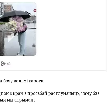
 бэзу вельмі кароткі.
дной з крам з просьбай растлумачыць, чаму бэз
арый мы атрымалі: