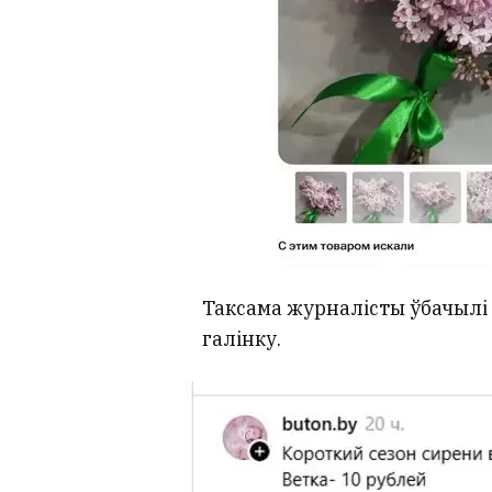
Таксама журналісты ўбачылі 
галінку.