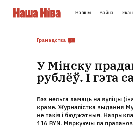
Навіны
Вайна
Экан
Грамадства
3
У Мінску прада
рублёў. І гэта 
Бэз нельга ламаць на вуліцы (і
краме. Журналістка выдання Myf
не такія і бюджэтныя. Напрыкла
116 BYN. Мяркуючы па прапанов