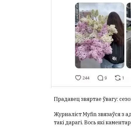
Прадавец звяртае ўвагу: сезон
Журналіст Myfin звязаўся з а
такі дарагі. Вось які камент