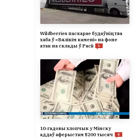
Wildberries паскарае будаўніцтва
хаба ў «Вялікім камені» на фоне
атак на склады ў Расіі
5
10‑гадовы хлопчык у Мінску
аддаў аферыстам $200 тысяч
8