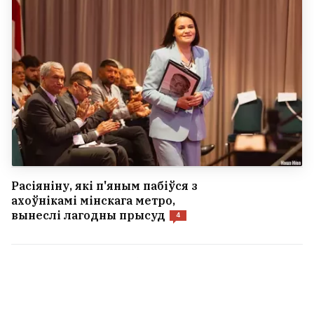
Расіяніну, які п'яным пабіўся з
ахоўнікамі мінскага метро,
вынеслі лагодны прысуд
4
Бяляцкі: Далучэнне да Еўрасаюза — гэта
не пытанне «хачу — не хачу», гэта
пытанне выжывання беларусаў як
народа
22