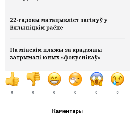
22‑гадовы матацыкліст загінуў у
Бялыніцкім раёне
На мінскім пляжы за крадзяжы
затрымалі юных «фокуснікаў»
0
0
0
0
0
0
Каментары