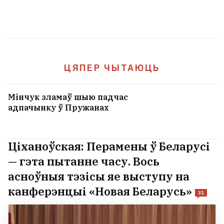
ЦЯПЕР ЧЫТАЮЦЬ
Мінчук зламаў шыю падчас
адпачынку ў Пружанах
Ціханоўская: Перамены ў Беларусі
— гэта пытанне часу. Вось
асноўныя тэзісы яе выступу на
канферэнцыі «Новая Беларусь»
31