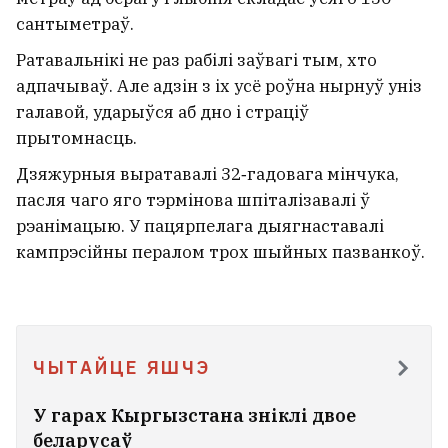
сантыметраў.
Ратавальнікі не раз рабілі заўвагі тым, хто
адпачываў. Але адзін з іх усё роўна нырнуў уніз
галавой, ударыўся аб дно і страціў
прытомнасць.
Дзяжурныя выратавалі 32‑гадовага мінчука,
пасля чаго яго тэрмінова шпіталізавалі ў
рэанімацыю. У пацярпелага дыягнаставалі
кампрэсійны пералом трох шыйных пазванкоў.
ЧЫТАЙЦЕ ЯШЧЭ
У гарах Кыргызстана зніклі двое
беларусаў