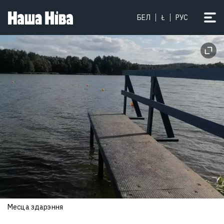
БЕЛ
Ł
РУС
Месца здарэння