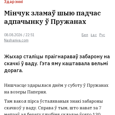
Здарэнні
Мінчук зламаў шыю падчас
адпачынку ў Пружанах
08.08.2026 / 22:51
Бел
Łac
Рус
Nashaniva.com
Жыхар сталіцы праігнараваў забарону на
скачкі ў ваду. Гэта яму каштавала вельмі
дорага.
Няшчасце здарылася днём у суботу ў Пружанах
на возеры Паперня.
Там вакол пірса ўсталяваныя знакі забароны
скачкоў у ваду. Справа ў тым, што нават за 7
метраў ад берагу глыбіня складае ўсяго 130