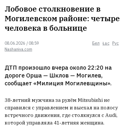
Лобовое столкновение в
России не подходит вариант
Могилевском районе: четыре
замораживания конфликта в
Украине
человека в больнице
Подмосковье, Крым, Нижнекамск
08.06.2026 / 08:59
Бел
Łac
Рус
и Ростовская область
Nashaniva.com
подверглись атаке украинских
беспилотников
ДТП произошло вчера около 22:20 на
дороге Орша — Шклов — Могилев,
Украинский подросток, который
сообщает «Милиция Могилевщины».
считался пропавшим без вести,
оказался в рядах российской
армии и воюет против Украины
38‑летний мужчина за рулём Mitsubishi не
справился с управлением и выехал на полосу
В горах Кыргызстана нашли
встречного движения, где столкнулся с Audi,
палатку пропавших альпинистов,
которой управляла 41‑летняя женщина.
среди которых двое белорусов.