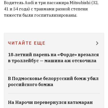
Водитель Audi и три пассажира Mitsubishi (32,
Палатка оказалась пустой
1
41 и 54 года) с травмами разной степени
тяжести были госпитализированы.
ЧИТАЙТЕ ЕЩЕ
18‑летний парень на «Форде» врезался
в троллейбус — машина аж отскочила
В Подмосковье белорусский бомж убил
российского бомжа
Не только молитвы. Ксендз Юрий
Санько — о TikTok, храпе на мессе
На Нарочи перевернулся катамаран
и играх в свободное время