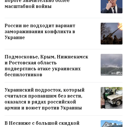
пороге значительно более
Пальчис призвал не переписывать историю
масштабной войны
2020 года: Не ищите лживых версий прошлого
46
России не подходит вариант
В Кобрине произошла авария с участием
замораживания конфликта в
двух милицейских авто ФОТО
13
Украине
Дорофеева восхищается Грецией, а
Подмосковье, Крым, Нижнекамск
Лебедева гладит капибар в Таиланде. Где
и Ростовская область
отдыхают лукашенковские звезды?
8
подверглись атаке украинских
беспилотников
Напротив ЗАГСа Советского
Украинский подросток, который
района Минска открылась
считался пропавшим без вести,
оказался в рядах российской
тематическая зона отдыха «Путь
армии и воюет против Украины
к счастью»
5
В Несвиже с большой скидкой