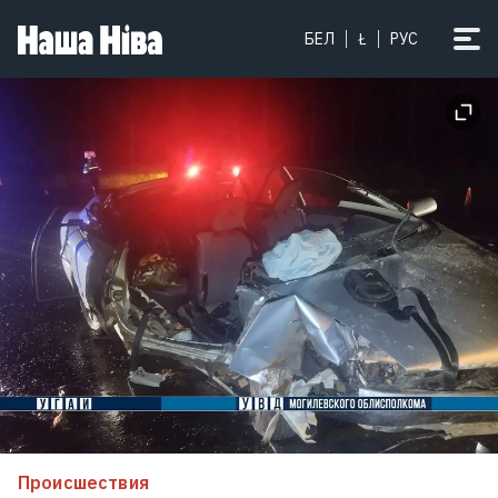
На свободе — выдающийся хирург
БЕЛ
Ł
РУС
Андрей Любецкий
11
Вучич заявил, что мир стоит на
пороге значительно более
масштабной войны
Происшествия