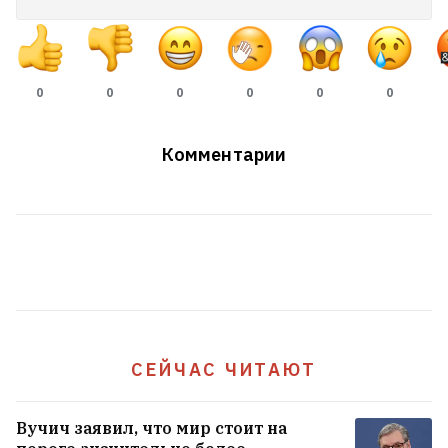
0
0
0
0
0
0
Комментарии
Настасья Костюгова сломала ногу —
СЕЙЧАС ЧИТАЮТ
ехала на самокате по Варшаве, когда
навстречу вылетело авто
30
Вучич заявил, что мир стоит на