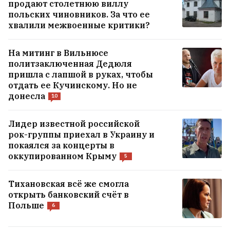
продают столетнюю виллу
польских чиновников. За что ее
хвалили межвоенные критики?
На митинг в Вильнюсе
политзаключенная Дедюля
пришла с лапшой в руках, чтобы
отдать ее Кучинскому. Но не
донесла
10
Лидер известной российской
рок-группы приехал в Украину и
покаялся за концерты в
Купили заброшенный дом, в
оккупированном Крыму
5
который не хотелось заходить, и
Тихановская всё же смогла
превратили в конфетку
5
открыть банковский счёт в
Польше
6