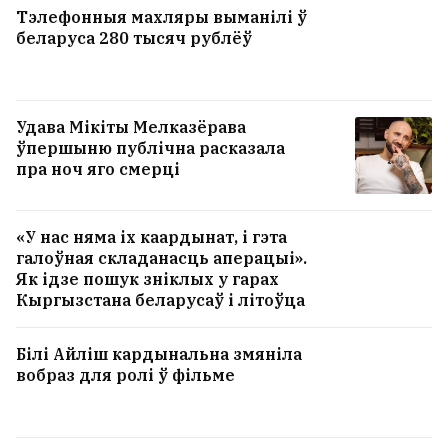
Тэлефонныя махляры выманілі ў
беларуса 280 тысяч рублёў
Удава Мікіты Мелказёрава
ўпершыню публічна расказала
пра ноч яго смерці
«У нас няма іх каардынат, і гэта
галоўная складанасць аперацыі».
Як ідзе пошук зніклых у гарах
Кыргызстана беларусаў і літоўца
Білі Айліш кардынальна змяніла
вобраз для ролі ў фільме