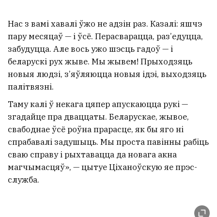
Нас з вамі хавалі ўжо не адзін раз. Казалі: яшчэ
пару месяцаў — і ўсё. Перасварацца, раз’едуцца,
забудуцца. Але вось ужо шэсць гадоў — і
беларускі рух жыве. Мы жывем! Прыходзяць
новыя людзі, з’яўляюцца новыя ідэі, выходзяць
палітвязні.
Таму калі ў некага цяпер апускаюцца рукі —
згадайце пра дваццаты. Беларускае, жывое,
свабоднае ўсё роўна прарасце, як бы яго ні
спрабавалі задушыць. Мы проста павінны рабіць
сваю справу і рыхтавацца да новага акна
магчымасцяў», — цытуе Ціханоўскую яе прэс-
служба.