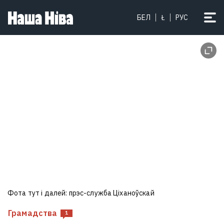
БЕЛ
Ł
РУС
Фота тут і далей: прэс-служба Ціханоўскай
Грамадства
1