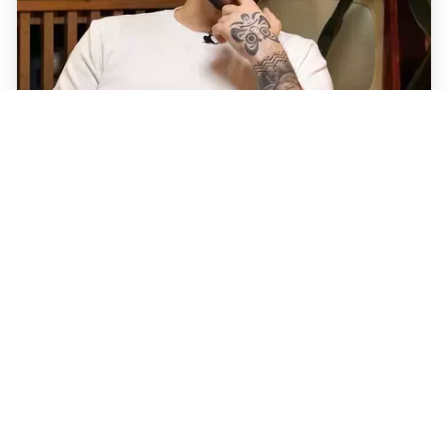
У Нясвіжы з вялікай зніжкай
прадаюць стогадовую вілу
польскіх чыноўнікаў. За што яе
хвалілі міжваенныя крытыкі?
На мітынг у Вільні
палітзняволеная Дзядзюля
прыйшла з локшынай у руках, каб
аддаць яе Кучынскаму. Але не
данесла
12
Святлана Шаціліна патлумачыла,