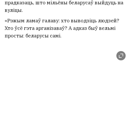
прадказаць, што мільёны беларусаў выйдуць на
вуліцы.
«Рэжым ламаў галаву: хто выводзіць людзей?
Хто ўсё гэта арганізаваў? А адказ быў вельмі
просты: беларусы самі.