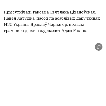
Прысутнічалі таксама Святлана Ціханоўская,
Павел Латушка, пасол па асаблівых даручэннях
МЗС Украіны Яраслаў Чарнагор, польскі
грамадскі дзеяч і журналіст Адам Міхнік.