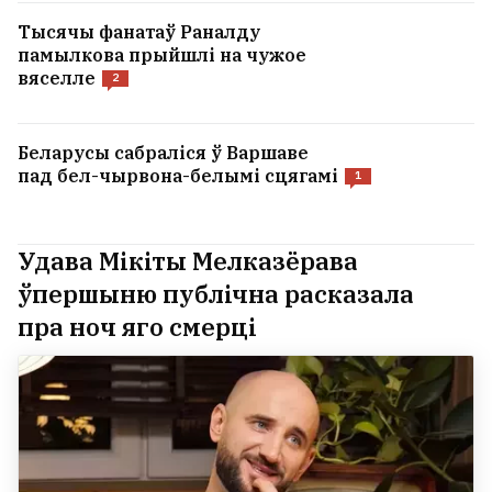
Тысячы фанатаў Раналду
памылкова прыйшлі на чужое
вяселле
2
Беларусы сабраліся ў Варшаве
пад бел-чырвона-белымі сцягамі
1
Удава Мікіты Мелказёрава
ўпершыню публічна расказала
пра ноч яго смерці