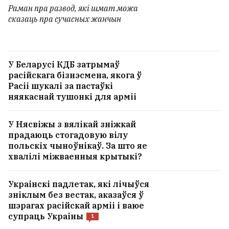
Раман пра развод, які шмат можа
сказаць пра сучасных жанчын
У Беларусі КДБ затрымаў
расійскага бізнэсмена, якога ў
Расіі шукалі за пастаўкі
няякаснай тушонкі для арміі
У Нясвіжы з вялікай зніжкай
прадаюць стогадовую вілу
польскіх чыноўнікаў. За што яе
хвалілі міжваенныя крытыкі?
Украінскі падлетак, які лічыўся
зніклым без вестак, аказаўся ў
шэрагах расійскай арміі і ваюе
супраць Украіны
1