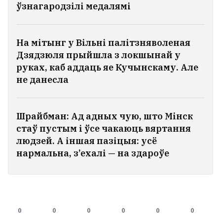
ўзнагародзілі медалямі
На мітынг у Вільні палітзняволеная
Дзядзюля прыйшла з локшынай у
руках, каб аддаць яе Кучынскаму. Але
не данесла
Шрайбман: Ад адных чую, што Мінск
стаў пустым і ўсе чакаюць вяртання
людзей. А іншая пазіцыя: усё
нармальна, з’ехалі — на здароўе
0
0
0
0
0
0