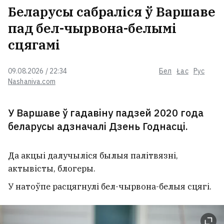
Беларусы сабраліся ў Варшаве
пад бел-чырвона-белымі
сцягамі
09.08.2026 / 22:34
Бел
Łac
Рус
Nashaniva.com
У Варшаве ў гадавіну падзей 2020 года
беларусы адзначалі Дзень Годнасці.
Да акцыі далучыліся былыя палітвязні,
актывісты, блогеры.
У натоўпе расцягнулі бел-чырвона-белыя сцягі.