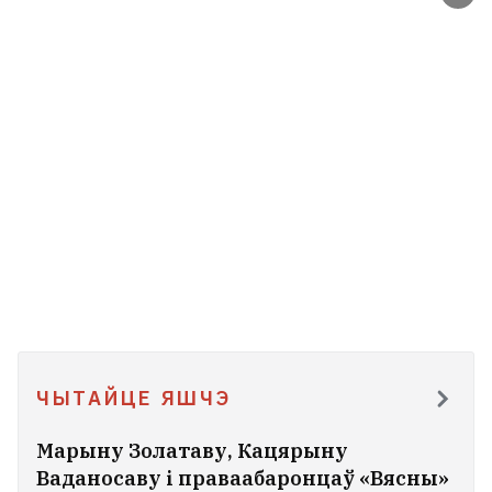
ЧЫТАЙЦЕ ЯШЧЭ
Марыну Золатаву, Кацярыну
Ваданосаву і праваабаронцаў «Вясны»