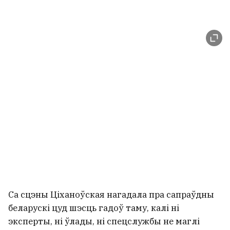
Са сцэны Ціханоўская нагадала пра сапраўдны
беларускі цуд шэсць гадоў таму, калі ні
эксперты, ні ўлады, ні спецслужбы не маглі