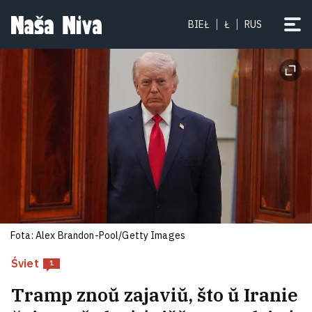
Biełaruskaha Siniuju Baradu
BIEŁ
Ł
RUS
adpuścili z rasijskaj turmy pamirać
doma
2
Fota: Alex Brandon-Pool/Getty Images
Śviet
1
Što takoje teoryja niapravilnaha
Tramp znoŭ zajaviŭ, što ŭ Iranie
abutku?