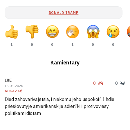
DONALD TRAMP
1
0
0
1
0
0
Kamientary
LRE
0
0
15.05.2026
ADKAZAĆ
Štorm narabiŭ biady ŭ Vilejskim i
Died zahovarivajetsia, i niekomu jeho uspokoiť. I hdie
Maładziečanskim rajonach
priesłovutyje amierikanskije sdieržki i protivoviesy
1
politikam idiotam
Biełarus z Kanady niekalki hadoŭ