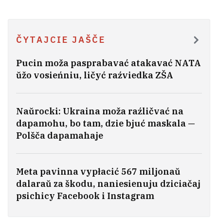
horadzie śmiardzić haŭnom
12
ČYTAJCIE JAŠČE
Pucin moža pasprabavać atakavać NATA
ŭžo vosieńniu, ličyć raźviedka ZŠA
Naŭrocki: Ukraina moža raźličvać na
dapamohu, bo tam, dzie bjuć maskala —
Polšča dapamahaje
Meta pavinna vypłacić 567 miljonaŭ
Zołatava: U vieraśni 2020 hoda ja
dalaraŭ za škodu, naniesienuju dziciačaj
dumała, što heta budzie ciahnucca
psichicy Facebook i Instagram
maksimum hod
3