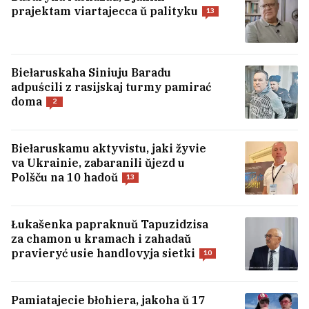
prajektam viartajecca ŭ palityku
13
Biełaruskaha Siniuju Baradu
adpuścili z rasijskaj turmy pamirać
doma
2
Biełaruskamu aktyvistu, jaki žyvie
va Ukrainie, zabaranili ŭjezd u
Polšču na 10 hadoŭ
13
«Ja staŭ ščaślivy». Praca na budoŭli
prynosić dobryja hrošy, a
Łukašenka papraknuŭ Tapuzidzisa
hramadskaja aktyŭnaść —
za chamon u kramach i zahadaŭ
maralnuju siłu. Były kalinoviec Kuś
pravieryć usie handlovyja sietki
10
raskazaŭ pra toje, jak viarnuŭ
unutranuju raŭnavahu
13
Pamiatajecie błohiera, jakoha ŭ 17