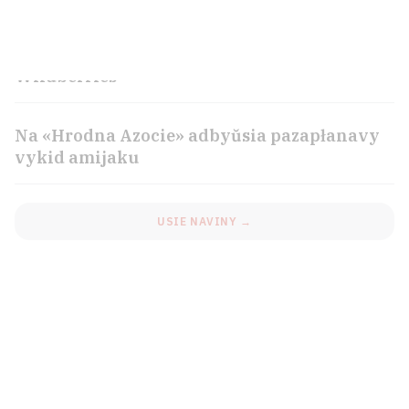
U Jekaciarynburhu atakavany skład
Wildberries
Na «Hrodna Azocie» adbyŭsia pazapłanavy
vykid amijaku
USIE NAVINY →