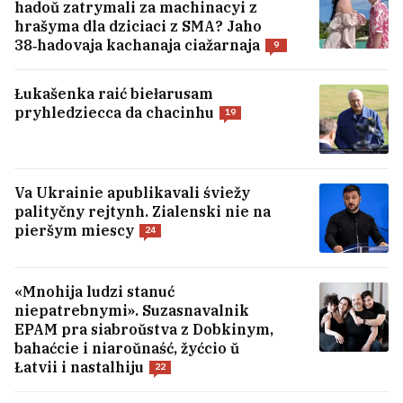
hadoŭ zatrymali za machinacyi z
hrašyma dla dziciaci z SMA? Jaho
38‑hadovaja kachanaja ciažarnaja
9
Łukašenka raić biełarusam
pryhledziecca da chacinhu
19
Va Ukrainie apublikavali śviežy
palityčny rejtynh. Zialenski nie na
pieršym miescy
24
«Mnohija ludzi stanuć
U Vieniesuele pačalisia pieramovy pamiž
niepatrebnymi». Suzasnavalnik
uładami i apazicyjaj
1
EPAM pra siabroŭstva z Dobkinym,
bahaćcie i niaroŭnaść, žyćcio ŭ
Łatvii i nastalhiju
22
Tramp zajaviŭ, što Ukraina nie atrymaje
rakiet Patriot
15