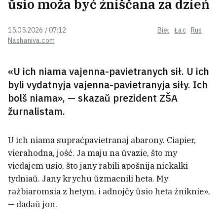
ŭsio moža być źniščana za dzień
15.05.2026 / 07:12
Bieł
Łac
Rus
Dačka rasijskaha hienierała,
Nashaniva.com
adkaznaha za mabilizacyju,
dapamahaje ŭchilacca ad vojska za
hrošy
«U ich niama vajenna-pavietranych sił. U ich
byli vydatnyja vajenna-pavietranyja siły. Ich
Piać achoŭnikaŭ prykryvali
bolš niama», — skazaŭ prezident ZŠA
Łukašenku, pakul jon
žurnalistam.
fatahrafavaŭsia ź viaskovaj siamjoj
3
U ich niama supraćpavietranaj abarony. Ciapier,
Babaryka raskazaŭ, ź jakim
vierahodna, jość. Ja maju na ŭvazie, što my
prajektam viartajecca ŭ palityku
13
viedajem usio, što jany rabili apošnija niekalki
tydniaŭ. Jany krychu ŭzmacnili heta. My
raźbiaromsia z hetym, i adnojčy ŭsio heta źniknie»,
«Pry +30 niemahčyma adkryć
— dadaŭ jon.
vokny». Žodzincy skardziacca: u