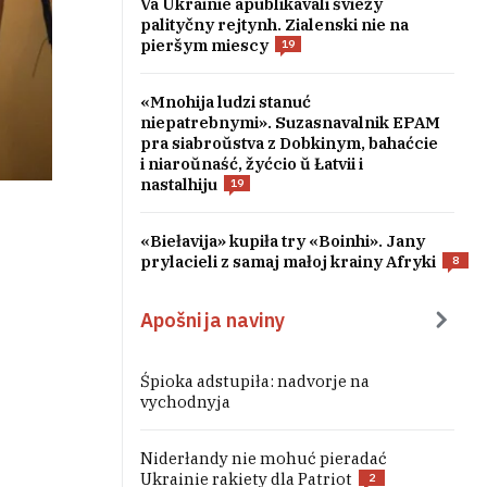
Va Ukrainie apublikavali śviežy
palityčny rejtynh. Zialenski nie na
pieršym miescy
19
«Mnohija ludzi stanuć
niepatrebnymi». Suzasnavalnik EPAM
pra siabroŭstva z Dobkinym, bahaćcie
i niaroŭnaść, žyćcio ŭ Łatvii i
nastalhiju
19
«Biełavija» kupiła try «Boinhi». Jany
prylacieli z samaj małoj krainy Afryki
8
Apošnija naviny
Śpioka adstupiła: nadvorje na
vychodnyja
Niderłandy nie mohuć pieradać
Ukrainie rakiety dla Patriot
2