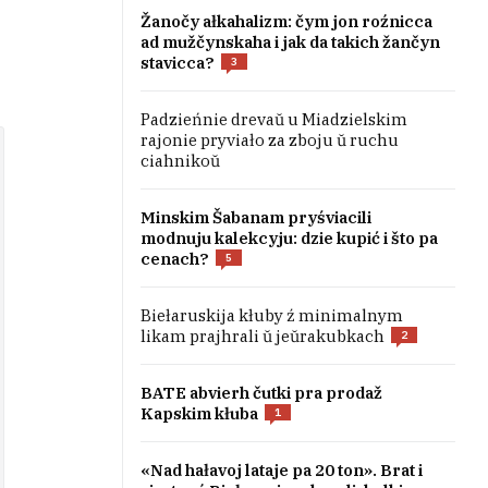
Žanočy ałkahalizm: čym jon roźnicca
ad mužčynskaha i jak da takich žančyn
stavicca?
3
Padzieńnie drevaŭ u Miadzielskim
rajonie pryviało za zboju ŭ ruchu
ciahnikoŭ
Minskim Šabanam pryśviacili
modnuju kalekcyju: dzie kupić i što pa
cenach?
5
Biełaruskija kłuby ź minimalnym
likam prajhrali ŭ jeŭrakubkach
2
BATE abvierh čutki pra prodaž
Kapskim kłuba
1
«Nad hałavoj lataje pa 20 ton». Brat i