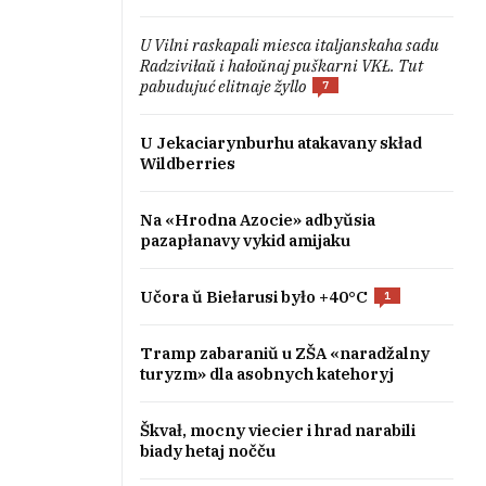
U Vilni raskapali miesca italjanskaha sadu
Radziviłaŭ i hałoŭnaj puškarni VKŁ. Tut
pabudujuć elitnaje žyllo
7
U Jekaciarynburhu atakavany skład
Wildberries
Na «Hrodna Azocie» adbyŭsia
pazapłanavy vykid amijaku
Učora ŭ Biełarusi było +40°C
1
Tramp zabaraniŭ u ZŠA «naradžalny
turyzm» dla asobnych katehoryj
Škvał, mocny viecier i hrad narabili
biady hetaj nočču