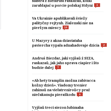
siastra ź Biełarusi raskazali, kolki
zarablajuć u porcie polskaj Hdyni
3
Va Ukrainie apublikavali śviežy
palityčny rejtynh. Zialenski nie na
pieršym miescy
19
U Mazyry z akna dziaviataha
paviercha vypała adnahadovaje dzicia
2
Andruś Biezdar, jaki vyjšaŭ ź SIZA,
raskazaŭ, jak jaho sprava ciapier i što
budzie dalej
7
«Ab hety tramplin možna zabivacca
kožny dzień». Viadomy trenier
zahinuŭ na viełatreniroŭcy praź
niečakanuju pieraškodu
6
Vyjšaŭ treci siezon lubimaha