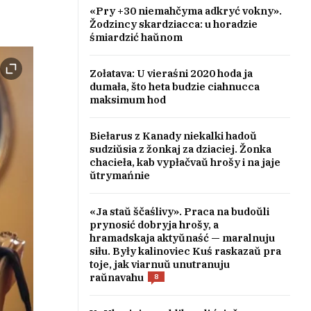
«Pry +30 niemahčyma adkryć vokny».
Žodzincy skardziacca: u horadzie
śmiardzić haŭnom
Zołatava: U vieraśni 2020 hoda ja
dumała, što heta budzie ciahnucca
maksimum hod
Biełarus z Kanady niekalki hadoŭ
sudziŭsia z žonkaj za dziaciej. Žonka
chacieła, kab vypłačvaŭ hrošy i na jaje
ŭtrymańnie
«Ja staŭ ščaślivy». Praca na budoŭli
prynosić dobryja hrošy, a
hramadskaja aktyŭnaść — maralnuju
siłu. Były kalinoviec Kuś raskazaŭ pra
toje, jak viarnuŭ unutranuju
raŭnavahu
8