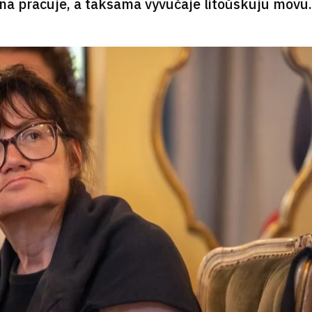
alna pracuje, a taksama vyvučaje litoŭskuju movu.