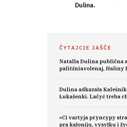
Dulina.
ČYTAJCIE JAŠČE
Natalla Dulina publična 
palitźniavolenaj, Haliny 
Dulina adkazała Kaleśnik
Łukašenki. Lačyć treba c
«Ci vartyja pryncypy str
pra kałoniju, vysyłku i ž