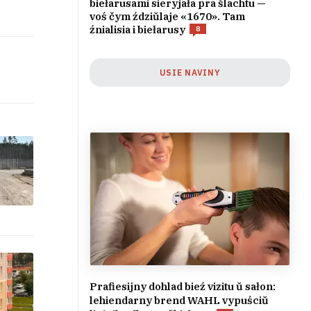
biełarusami sieryjała pra šlachtu —
voś čym ździŭlaje «1670». Tam
źnialisia i biełarusy
8
USIE NAVINY
Prafiesijny dohlad bieź vizitu ŭ sałon:
lehiendarny brend WAHL vypuściŭ