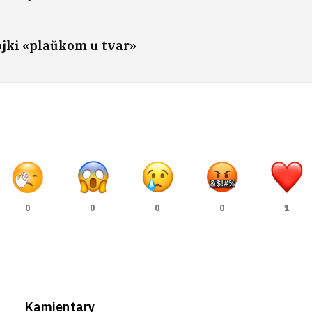
ojki «plaŭkom u tvar»
0
0
0
0
1
Kamientary