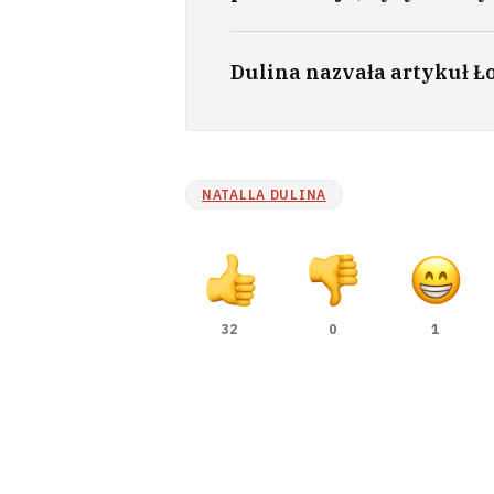
Dulina nazvała artykuł Ł
NATALLA DULINA
32
0
1