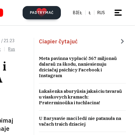
BIEŁ
Ł
RUS
PADTRYMAĆ
Ciapier čytajuć
 / 21:23
c
Rus
Meta pavinna vypłacić 567 miljonaŭ
 i
dalaraŭ za škodu, naniesienuju
dziciačaj psichicy Facebook i
A
Instagram
Łukašenka aburyŭsia jakaściu tavaraŭ
u viaskovych kramach:
Praterminoŭka i tuchlacina!
U Barysavie maci ledź nie patanuła na
bimaj
vačach traich dziaciej
maje