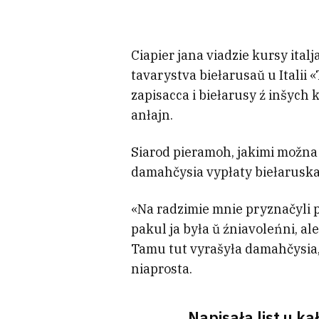
Ciapier jana viadzie kursy ital
tavarystva biełarusaŭ u Italii 
zapisacca i biełarusy ź inšych kr
anłajn.
Siarod pieramoh, jakimi možna h
damahčysia vypłaty biełaruskaj
«Na radzimie mnie pryznačyli p
pakul ja była ŭ źniavoleńni, ale 
Tamu tut vyrašyła damahčysia, 
niaprosta.
Napisała list u k