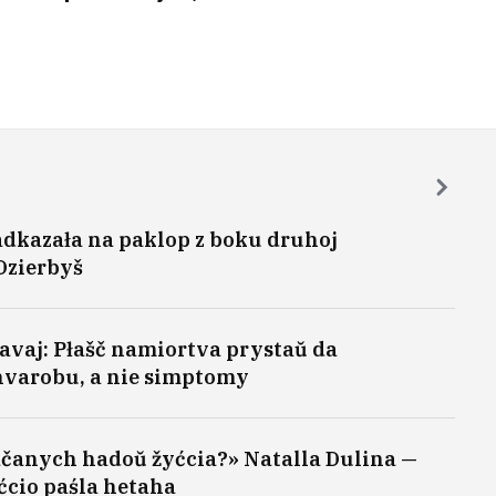
adkazała na paklop z boku druhoj
Dzierbyš
avaj: Płašč namiortva prystaŭ da
hvarobu, a nie simptomy
ačanych hadoŭ žyćcia?» Natalla Dulina —
yćcio paśla hetaha