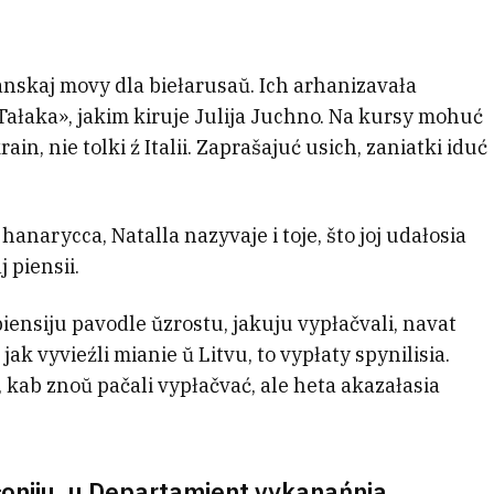
janskaj movy dla biełarusaŭ. Ich arhanizavała
«Tałaka», jakim kiruje Julija Juchno. Na kursy mohuć
ain, nie tolki ź Italii. Zaprašajuć usich, zaniatki iduć
anarycca, Natalla nazyvaje i toje, što joj udałosia
 piensii.
iensiju pavodle ŭzrostu, jakuju vypłačvali, navat
jak vyvieźli mianie ŭ Litvu, to vypłaty spynilisia.
kab znoŭ pačali vypłačvać, ale heta akazałasia
ałoniju, u Departamient vykanańnia