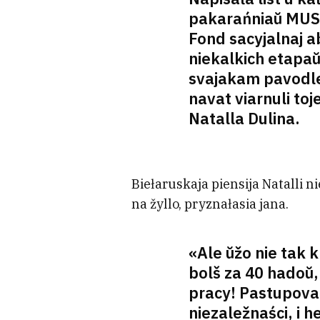
pakarańniaŭ MUS, 
Fond sacyjalnaj a
niekalkich etapaŭ
svajakam pavodle 
navat viarnuli toj
Natalla Dulina.
Biełaruskaja piensija Natalli ni
na žyllo, pryznałasia jana.
«Ale ŭžo nie tak 
bolš za 40 hadoŭ
pracy! Pastupova 
niezaležnaści, i 