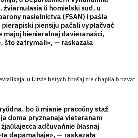
źviarnułasia ŭ homielski sud, u
barony nasielnictva (FSAN) i paśla
 pierapiski piensiju pačali vypłačvać
majoj hienieralnaj davieranaści,
e, što zatrymali», — raskazała
evialikaja, u Litvie hetych hrošaj nie chapiła b navat
kryŭdna, bo ŭ mianie pracoŭny staž
, ja doma pryznanaja vieteranam
źjaŭlajecca adčuvańnie ŭłasnaj
heta dapamahaje», — raskazała