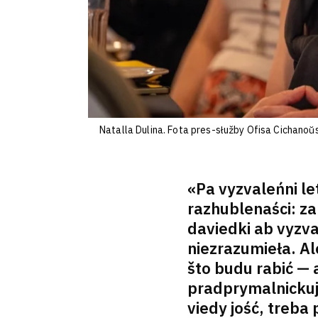
Natalla Dulina. Fota pres-słužby Ofisa Cichanoŭ
«Pa vyzvaleńni let
razhublenaści: za
daviedki ab vyzva
niezrazumieła. Ale
što budu rabić — 
pradprymalnickuju
viedy jość, treba