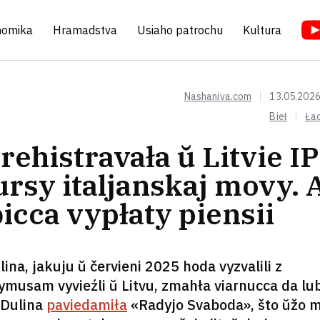
nomika
Hramadstva
Usiaho patrochu
Kultura
Nashaniva.com
13.05.2026
Bieł
Ła
rehistravała ŭ Litvie IP
ursy italjanskaj movy. 
icca vypłaty piensii
ina, jakuju ŭ červieni 2025 hoda vyzvalili z
rymusam vyvieźli ŭ Litvu, zmahła viarnucca da lu
 Dulina
paviedamiła
«Radyjo Svaboda», što ŭžo 