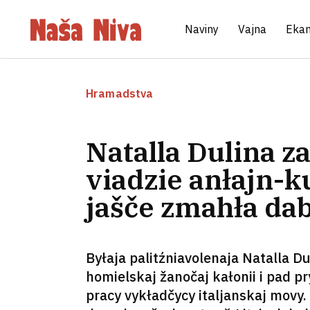
Naviny
Vajna
Eka
Hramadstva
Natalla Dulina za
viadzie anłajn-k
jašče zmahła dab
Byłaja palitźniavolenaja Natalla Dul
homielskaj žanočaj kałonii i pad p
pracy vykładčycy italjanskaj movy.