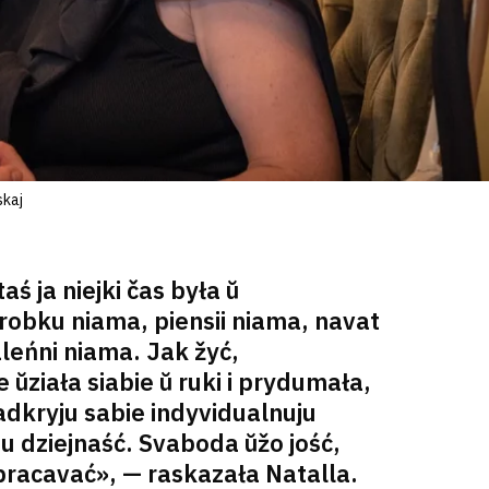
skaj
aś ja niejki čas była ŭ
robku niama, piensii niama, navat
leńni niama. Jak žyć,
 ŭziała siabie ŭ ruki i prydumała,
adkryju sabie indyvidualnuju
 dziejnaść. Svaboda ŭžo jość,
 pracavać», — raskazała Natalla.