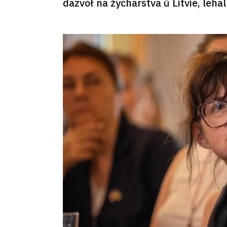
dazvoł na žycharstva ŭ Litvie, leh