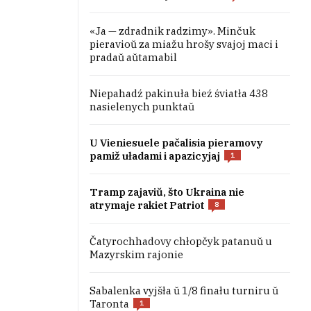
«Ja — zdradnik radzimy». Minčuk
pieravioŭ za miažu hrošy svajoj maci i
pradaŭ aŭtamabil
Niepahadź pakinuła bieź śviatła 438
nasielenych punktaŭ
U Vieniesuele pačalisia pieramovy
pamiž uładami i apazicyjaj
1
Tramp zajaviŭ, što Ukraina nie
atrymaje rakiet Patriot
8
Čatyrochhadovy chłopčyk patanuŭ u
Mazyrskim rajonie
Sabalenka vyjšła ŭ 1/8 finału turniru ŭ
Taronta
1