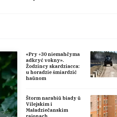
«Pry +30 niemahčyma
adkryć vokny».
Žodzincy skardziacca:
u horadzie śmiardzić
haŭnom
Štorm narabiŭ biady ŭ
Vilejskim i
Maładziečanskim
rajonach