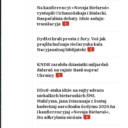
Na kanfierencyi «Novaja Biełaruś»
vystupili Cichanoŭskaja i Bialacki.
Raspačalisia debaty. Idzie anłajn-
tranślacyja
3
Dydžei hrali prosta z fury. Voś jak
prajšła hučnaja viečarynka kala
Nacyjanalnaj biblijateki
2
KNDR zarabiła dziasiatki miljardaŭ
dalaraŭ na vajnie Rasii suprać
Ukrainy
1
DDoS-ataka idzie na sajty adrazu
niekalkich biełaruskich ŚMI.
Mahčyma, jana źviazanaja z šostaj
hadavinaj narodnaha ŭzdymu 2020‑ha
i kanfierencyjaj «Novaja Biełaruś»,
što adkryłasia siońnia
6