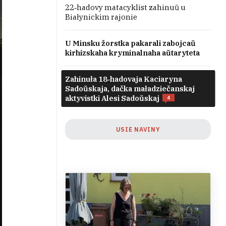
22‑hadovy matacyklist zahinuŭ u
Białynickim rajonie
U Minsku žorstka pakarali zabojcaŭ
kirhizskaha kryminalnaha aŭtaryteta
Zahinuła 18‑hadovaja Kaciaryna
Sadoŭskaja, dačka maładziečanskaj
aktyvistki Alesi Sadoŭskaj
4
USIE NAVINY