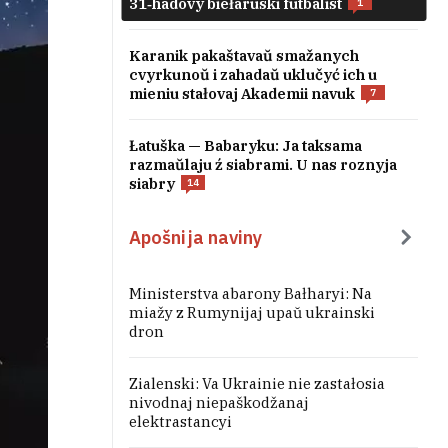
31‑hadovy biełaruski futbalist
1
Karanik pakaštavaŭ smažanych
cvyrkunoŭ i zahadaŭ uklučyć ich u
mieniu stałovaj Akademii navuk
7
Łatuška — Babaryku: Ja taksama
razmaŭlaju ź siabrami. U nas roznyja
siabry
14
Apošnija naviny
Ministerstva abarony Bałharyi: Na
miažy z Rumynijaj upaŭ ukrainski
dron
Zialenski: Va Ukrainie nie zastałosia
nivodnaj niepaškodžanaj
elektrastancyi