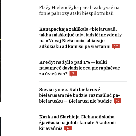
Plažy Hielendžyka pačali zakryvać na
fonie pahrozy ataki bieśpiłotnikaŭ
Kanapackaja zaklikała «biełarusaŭ,
jakija miaškujuć tut», ładzić incydenty
na «Novaj Biełarusi», abiacaje
adździaku ad kamisii pa viartańni
17
Kredyt na žyllo pad 1% — kolki
nasamreč daviadziecca pierapłačvać
za ŭvieś čas?
3
Sieviaryniec: Kali biełarus ź
biełarusam nie budzie razmaŭlać pa-
biełarusku — Biełarusi nie budzie
40
Kazka ad Siarhieja Cichanoŭskaha
źjaviłasia na jutub-kanale Akademii
kiravańnia
6