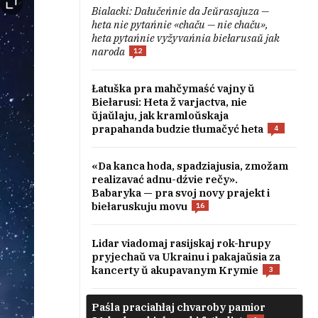
Bialacki: Dałučeńnie da Jeŭrasajuza —
heta nie pytańnie «chaču — nie chaču»,
heta pytańnie vyžyvańnia biełarusaŭ jak
naroda
12
Łatuška pra mahčymaść vajny ŭ
Biełarusi: Heta ž varjactva, nie
ŭjaŭlaju, jak kramloŭskaja
prapahanda budzie tłumačyć heta
4
«Da kanca hoda, spadziajusia, zmožam
realizavać adnu-dźvie rečy».
Babaryka — pra svoj novy prajekt i
biełaruskuju movu
16
Lidar viadomaj rasijskaj rok-hrupy
pryjechaŭ va Ukrainu i pakajaŭsia za
kancerty ŭ akupavanym Krymie
3
Paśla praciahłaj chvaroby pamior