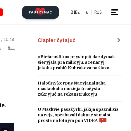
BIEŁ
Ł
RUS
PADTRYMAĆ
Ciapier čytajuć
 / 10:48
c
Rus
«Biełaruśfilm» prystupiŭ da zdymak
sieryjała pra milicyju, scenaryj
jakoha prabiŭ Kubrakova na ślazu
Hałoŭny korpus Nacyjanalnaha
mastackaha muzieja ŭračysta
zakryjuć na rekanstrukcyju
ie.
U Maskvie pasažyrki, jakija spaźnilisia
na rejs, sprabavali dahnać samalot
prosta na lotnym poli VIDEA
1