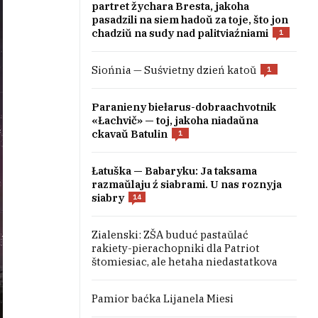
partret žychara Bresta, jakoha
pasadzili na siem hadoŭ za toje, što jon
chadziŭ na sudy nad palitviaźniami
1
Siońnia — Suśvietny dzień katoŭ
1
Paranieny biełarus-dobraachvotnik
«Łachvič» — toj, jakoha niadaŭna
ckavaŭ Batulin
1
Łatuška — Babaryku: Ja taksama
razmaŭlaju ź siabrami. U nas roznyja
siabry
14
Zialenski: ZŠA buduć pastaŭlać
rakiety-pierachopniki dla Patriot
štomiesiac, ale hetaha niedastatkova
Pamior baćka Lijanela Miesi