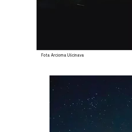
Fota Arcioma Uścinava