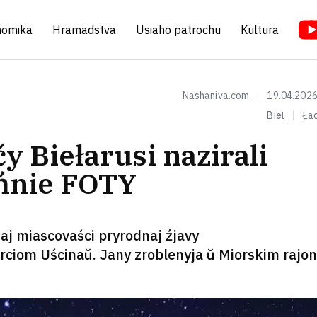
nomika
Hramadstva
Usiaho patrochu
Kultura
Nashaniva.com
19.04.2026
Bieł
Ła
 Biełarusi nazirali
ńnie FOTY
aj miascovaści pryrodnaj źjavy
rciom Uścinaŭ. Jany zroblenyja ŭ Miorskim rajon