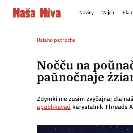
Naviny
Vajna
Eka
Usiaho patrochu
Nočču na poŭnačy
paŭnočnaje źzia
Zdymki nie zusim zvyčajnaj dla naš
apublikavaŭ
karystalnik Threads A