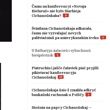
Čamu na kanfierencyi «Novaja
Biełaruś» nie było Siarhieja
Cichanoŭskaha?
8
Śviatłana Cichanoŭskaja adkazała,
čamu nie vyzvalajuć novych
palitviaźniaŭ pa amierykanskim treku
5
U Bałharyju zalacieŭ i vybuchnuŭ
bieśpiłotnik
1
Piatruchin i jašče čałaviek piać pryjšli
pikietavać kanfierencyju
Cichanoŭskaj
19
Cichanoŭskaja ŭsio ž zmahła adkryć
bankaŭski rachunak u Polščy
6
Siońnia na papcy Cichanoŭskaj —