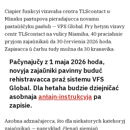
zatrymali junych «fokuśnikaŭ»
Ciapier funkcyi vizavaha centra TLScontact u
Minsku pastupova pieradajucca novamu
pastaŭščyku pasłuh — VFS Global. Pry hetym vizavy
centr TLScontact na vulicy Niamiha, 40 praciahnie
pryjom zajaŭnikaŭ da 30 červienia 2026 hoda.
Zapisacca ŭ čarhu tudy možna da 30 krasavika.
Pačynajučy z 1 maja 2026 hoda,
novyja zajaŭniki pavinny buduć
rehistravacca praź sistemu VFS
Global. Dla hetaha budzie dziejničać
asobnaja
anłajn-instrukcyja
pa
zapisie.
Zakachany ŭ biełaruskuju movu
matematyk i śviatar, jaki vyvučyŭ
Asobna adznačajecca, što dla niekatorych katehoryj
anhlijskuju pa detektyvach Ahaty
zajaŭnikaŭ — naprykład, členaŭ siemjaŭ