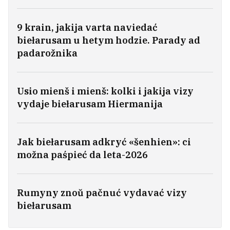
U Polščy biełaruska zdymała hrošy ŭ
9 krain, jakija varta naviedać
bankamacie, a jaje raptam akružyli troje
biełarusam u hetym hodzie. Parady ad
mužčyn
8
padarožnika
ZŠA šukajuć patencyjnaha novaha lidara
Usio mienš i mienš: kolki i jakija vizy
dla Kuby nakštałt Dełsi Radryhies
vydaje biełarusam Hiermanija
«Polšča kvitniet łacinoju, Litva kvitniet rusčyznoju».
Patryjatyčny šedeŭr XVII stahodździa akazaŭsia
Jak biełarusam adkryć «šenhien»: ci
rasijskaj padrobkaj XIX-ha
možna paśpieć da leta-2026
46
Ispanija ŭvodzić pamiežny kantrol ź
Rumyny znoŭ pačnuć vydavać vizy
Italijaj
biełarusam
3