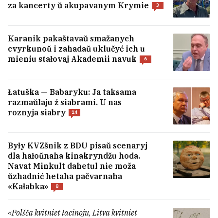
za kancerty ŭ akupavanym Krymie
3
Byłaja palitźniavolenaja Nasta Łojka
sustrełasia sa svaim sabakam — praz amal
Karanik pakaštavaŭ smažanych
čatyry hady
4
cvyrkunoŭ i zahadaŭ uklučyć ich u
mieniu stałovaj Akademii navuk
6
USIE NAVINY →
Łatuška — Babaryku: Ja taksama
razmaŭlaju ź siabrami. U nas
roznyja siabry
14
Były KVZšnik z BDU pisaŭ scenaryj
dla hałoŭnaha kinakryndžu hoda.
Navat Minkult dahetul nie moža
ŭzhadnić hetaha pačvarnaha
«Kałabka»
8
«Polšča kvitniet łacinoju, Litva kvitniet