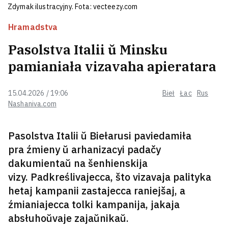
mastackaha muzieja ŭračysta
Zdymak ilustracyjny. Fota: vecteezy.com
zakryjuć na rekanstrukcyju
Hramadstva
Pasolstva Italii ŭ Minsku
U Maskvie pasažyrki, jakija
spaźnilisia na rejs, sprabavali
pamianiała vizavaha apieratara
dahnać samalot prosta na lotnym
poli VIDEA
1
15.04.2026 / 19:06
Bieł
Łac
Rus
Nashaniva.com
Bialacki: Dałučeńnie da Jeŭrasajuza —
heta nie pytańnie «chaču — nie chaču»,
heta pytańnie vyžyvańnia biełarusaŭ jak
Pasolstva Italii ŭ Biełarusi paviedamiła
naroda
12
pra źmieny ŭ arhanizacyi padačy
dakumientaŭ na šenhienskija
U Iŭi na fiestyvali pamidoraŭ
vizy. Padkreślivajecca, što vizavaja palityka
pryhatavali 9‑mietrovy buterbrod
1
hetaj kampanii zastajecca raniejšaj, a
źmianiajecca tolki kampanija, jakaja
absłuhoŭvaje zajaŭnikaŭ.
Na minskim plažy za kradziažy