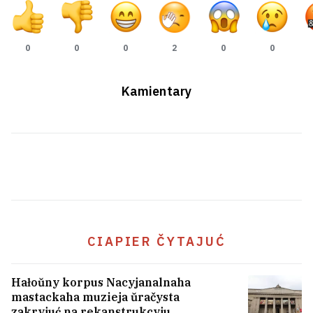
0
0
0
2
0
0
Kamientary
Ukrainskija drony ŭdaryli pa
Syzranskim NPZ
CIAPIER ČYTAJUĆ
Hałoŭny korpus Nacyjanalnaha
mastackaha muzieja ŭračysta
zakryjuć na rekanstrukcyju