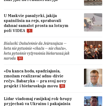
U Maskvie pasažyrki, jakija
spaźnilisia na rejs, sprabavali
dahnać samalot prosta na lotnym
poli VIDEA
1
Bialacki: Dałučeńnie da Jeŭrasajuza —
heta nie pytańnie «chaču — nie chaču»,
heta pytańnie vyžyvańnia biełarusaŭ jak
Rasija ŭnačy ŭdaryła pa Ukrainie
naroda
1
12
«Da kanca hoda, spadziajusia,
Vospa mahła stać śmiarotnaj nie adrazu
2
zmožam realizavać adnu-dźvie
rečy». Babaryka — pra svoj novy
prajekt i biełaruskuju movu
16
Ludzi abryvajuć telefony, na kvateru
pretenduje 2‑3 čałavieki. Anons ipateki
Lidar viadomaj rasijskaj rok-hrupy
pad 1% vyklikaŭ ažyjataž
4
pryjechaŭ va Ukrainu i pakajaŭsia