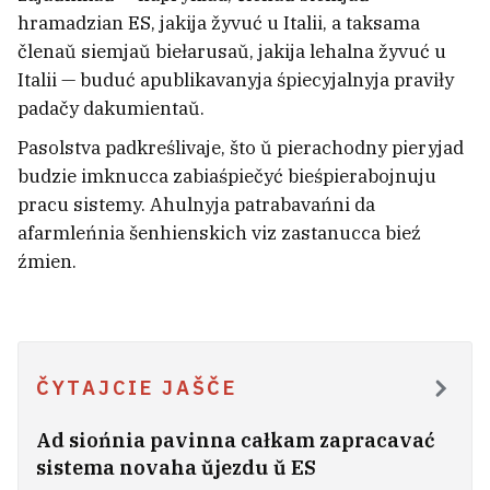
Kryści. 100 hadoŭ Alaksandru
hramadzian ES, jakija žyvuć u Italii, a taksama
členaŭ siemjaŭ biełarusaŭ, jakija lehalna žyvuć u
Nadsanu
6
Italii — buduć apublikavanyja śpiecyjalnyja praviły
padačy dakumientaŭ.
Pasolstva padkreślivaje, što ŭ pierachodny pieryjad
budzie imknucca zabiaśpiečyć bieśpierabojnuju
pracu sistemy. Ahulnyja patrabavańni da
afarmleńnia šenhienskich viz zastanucca bieź
źmien.
ČYTAJCIE JAŠČE
Ad siońnia pavinna całkam zapracavać
Ci zachočuć dzieci heta nasić? Razabrali
sistema novaha ŭjezdu ŭ ES
novyja kalekcyi školnaj formy
7