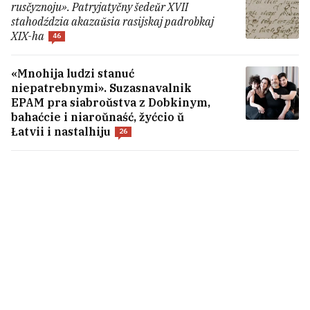
rusčyznoju». Patryjatyčny šedeŭr XVII
stahodździa akazaŭsia rasijskaj padrobkaj
XIX-ha
46
«Mnohija ludzi stanuć
niepatrebnymi». Suzasnavalnik
EPAM pra siabroŭstva z Dobkinym,
bahaćcie i niaroŭnaść, žyćcio ŭ
Łatvii i nastalhiju
26