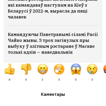
які камандаваў наступам на Кіеў з
Беларусі ў 2022-м, вырасла да пяці
чалавек
Камандуючы Паветранымі сіламі Расіі
Чайко жывы. З трох загінулых пры
выбуху ў элітным рэстаране ў Маскве
толькі адзін — наведвальнік
8
0
3
0
0
0
Каментары