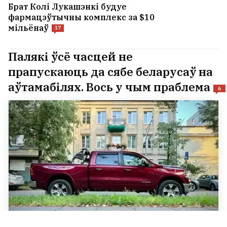
Брат Колі Лукашэнкі будуе
фармацэўтычны комплекс за $10
мільёнаў
17
Палякі ўсё часцей не
прапускаюць да сябе беларусаў на
аўтамабілях. Вось у чым праблема
6