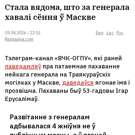
Стала вядома, што за генерала
хавалі сёння ў Маскве
05.08.2026 / 22:53
Бел
Łac
Рус
Nashaniva.com
Тэлеграм-канал «ВЧК-ОГПУ», які раней
паведамляў
пра патаемнае пахаванне
нейкага генерала на Траякураўскіх
могілках у Маскве,
даведаўся
ягонае імя і
прозвішча. Пахаваны быў 53‑гадовы Ігар
Ерусалімаў.
Развітанне з генералам
адбывалася 4 жніўня не ў
публічным месцы, а ў ягонай