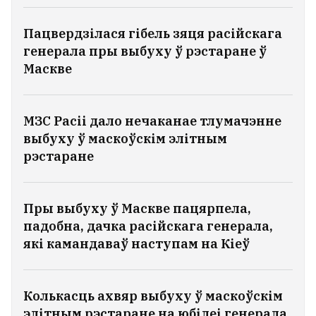
Пацвердзілася гібель зяця расійскага
генерала пры выбуху ў рэстаране ў
Маскве
МЗС Расіі дало нечаканае тлумачэнне
выбуху ў маскоўскім элітным
рэстаране
Пры выбуху ў Маскве пацярпела,
падобна, дачка расійскага генерала,
які камандаваў наступам на Кіеў
Колькасць ахвяр выбуху ў маскоўскім
элітным рэстаране на юбілеі генерала,