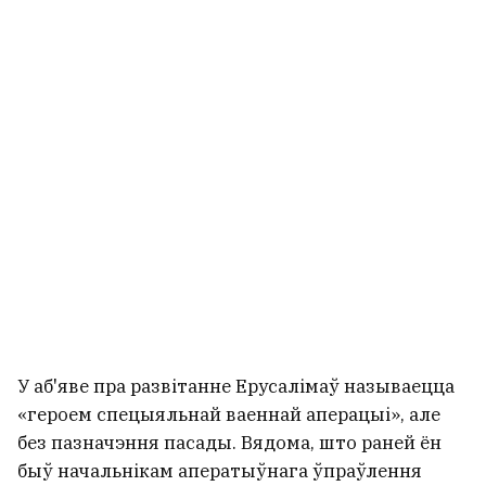
У аб'яве пра развітанне Ерусалімаў называецца
«героем спецыяльнай ваеннай аперацыі», але
без пазначэння пасады. Вядома, што раней ён
быў начальнікам аператыўнага ўпраўлення