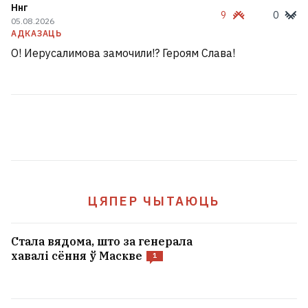
Ннг
9
0
05.08.2026
АДКАЗАЦЬ
О! Иерусалимова замочили!? Героям Слава!
ЦЯПЕР ЧЫТАЮЦЬ
Стала вядома, што за генерала
хавалі сёння ў Маскве
1