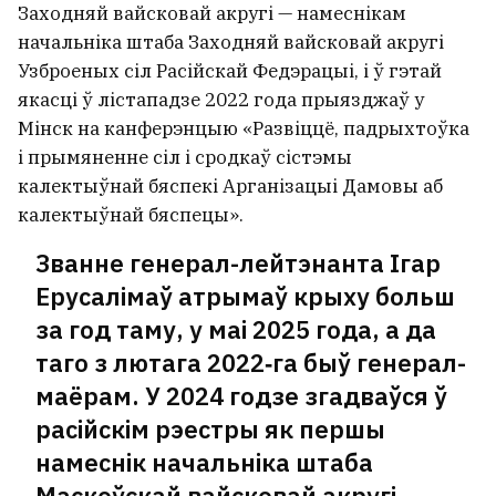
Заходняй вайсковай акругі — намеснікам
начальніка штаба Заходняй вайсковай акругі
Узброеных сіл Расійскай Федэрацыі, і ў гэтай
якасці ў лістападзе 2022 года прыязджаў у
Мінск на канферэнцыю «Развіццё, падрыхтоўка
і прымяненне сіл і сродкаў сістэмы
калектыўнай бяспекі Арганізацыі Дамовы аб
калектыўнай бяспецы».
Званне генерал-лейтэнанта Ігар
Ерусалімаў атрымаў крыху больш
за год таму, у маі 2025 года, а да
таго з лютага 2022‑га быў генерал-
маёрам. У 2024 годзе згадваўся ў
расійскім рэестры як першы
намеснік начальніка штаба
Маскоўскай вайсковай акругі.