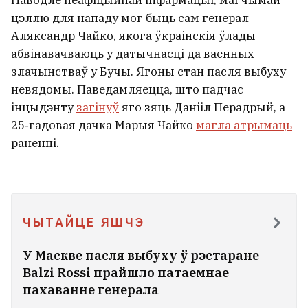
Паводле неафіцыйнай інфармацыі, магчымай
цэллю для нападу мог быць сам генерал
Аляксандр Чайко, якога ўкраінскія ўлады
абвінавачваюць у датычнасці да ваенных
злачынстваў у Бучы. Ягоны стан пасля выбуху
невядомы. Паведамляецца, што падчас
інцыдэнту
загінуў
яго зяць Данііл Перадрый, а
25‑гадовая дачка Марыя Чайко
магла атрымаць
раненні.
ЧЫТАЙЦЕ ЯШЧЭ
У Маскве пасля выбуху ў рэстаране
Balzi Rossi прайшло патаемнае
пахаванне генерала