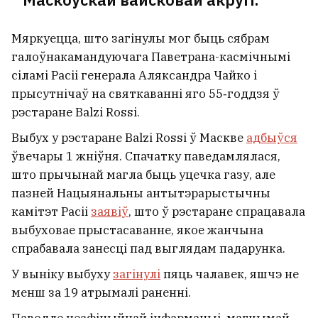
Мяркуецца, што загінулы мог быць сябрам
галоўнакамандуючага Паветрана-касмічнымі
сіламі Расіі генерала Аляксандра Чайко і
прысутнічаў на святкаванні яго 55‑годдзя ў
рэстаране Balzi Rossi.
Выбух у рэстаране Balzi Rossi ў Маскве
адбыўся
ўвечары 1 жніўня. Спачатку паведамлялася,
што прычынай магла быць уцечка газу, але
пазней Нацыянальны антытэрарыстычны
камітэт Расіі
заявіў
, што ў рэстаране спрацавала
выбуховае прыстасаванне, якое жанчына
спрабавала занесці пад выглядам падарунка.
У выніку выбуху
загінулі
пяць чалавек, яшчэ не
менш за 19 атрымалі раненні.