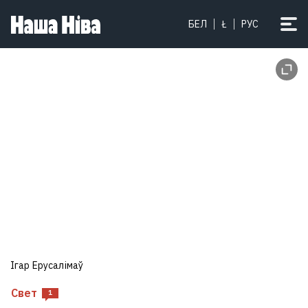
БЕЛ
Ł
РУС
Ігар Ерусалімаў
Свет
1