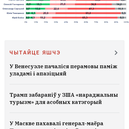
ЧЫТАЙЦЕ ЯШЧЭ
У Венесуэле пачаліся перамовы паміж
уладамі і апазіцыяй
Трамп забараніў у ЗША «нараджальны
турызм» для асобных катэгорый
У Маскве пахавалі генерал-маёра