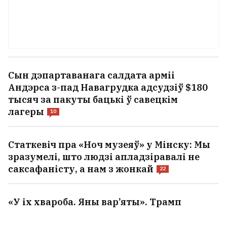
Сын дэпартаванага салдата арміі
Андэрса з-пад Навагрудка адсудзіў $180
тысяч за пакуты бацькі ў савецкім
лагеры
10
Статкевіч пра «Ноч музеяў» у Мінску: Мы
зразумелі, што людзі апладзіравалі не
саксафаністу, а нам з жонкай
22
«У іх хвароба. Яны вар’яты». Трамп
паздзекаваўся з уладальнікаў