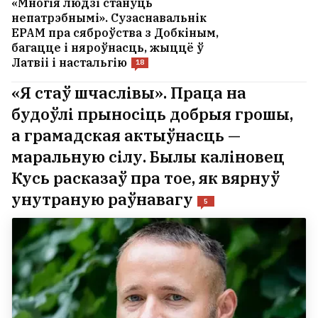
«Многія людзі стануць
непатрэбнымі». Сузаснавальнік
EPAM пра сяброўства з Добкіным,
багацце і няроўнасць, жыццё ў
Латвіі і настальгію
18
«Я стаў шчаслівы». Праца на
будоўлі прыносіць добрыя грошы,
а грамадская актыўнасць —
маральную сілу. Былы каліновец
Кусь расказаў пра тое, як вярнуў
унутраную раўнавагу
5