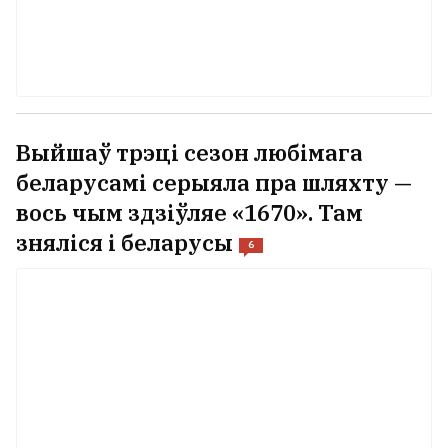
Выйшаў трэці сезон любімага
беларусамі серыяла пра шляхту —
вось чым здзіўляе «1670». Там
зняліся і беларусы
6