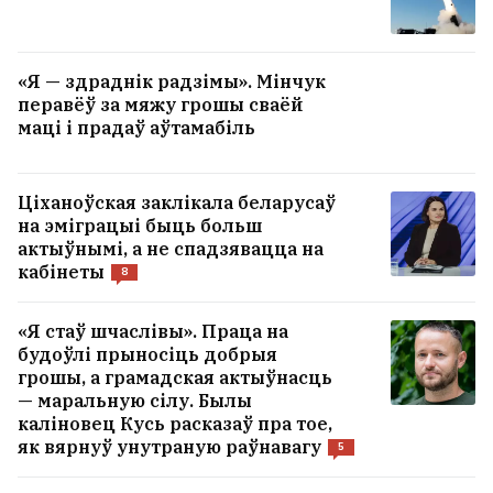
«Я — здраднік радзімы». Мінчук
перавёў за мяжу грошы сваёй
маці і прадаў аўтамабіль
Ціханоўская заклікала беларусаў
на эміграцыі быць больш
актыўнымі, а не спадзявацца на
кабінеты
8
«Я стаў шчаслівы». Праца на
будоўлі прыносіць добрыя
грошы, а грамадская актыўнасць
— маральную сілу. Былы
каліновец Кусь расказаў пра тое,
як вярнуў унутраную раўнавагу
5