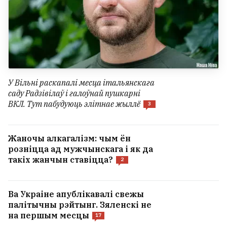
У Вільні раскапалі месца італьянскага
саду Радзівілаў і галоўнай пушкарні
ВКЛ. Тут пабудуюць элітнае жыллё
3
Жаночы алкагалізм: чым ён
розніцца ад мужчынскага і як да
такіх жанчын ставіцца?
2
Ва Украіне апублікавалі свежы
палітычны рэйтынг. Зяленскі не
на першым месцы
17