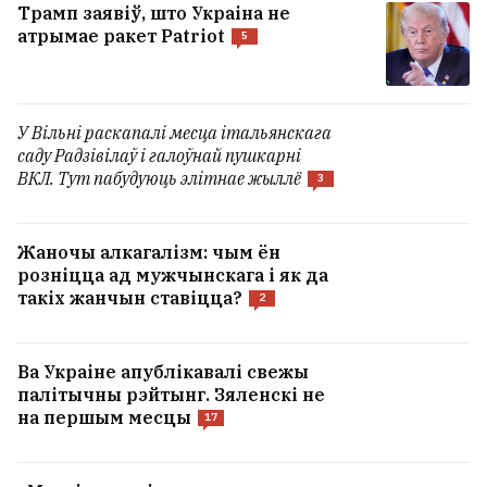
Трамп заявіў, што Украіна не
атрымае ракет Patriot
5
У Вільні раскапалі месца італьянскага
саду Радзівілаў і галоўнай пушкарні
ВКЛ. Тут пабудуюць элітнае жыллё
3
Жаночы алкагалізм: чым ён
розніцца ад мужчынскага і як да
такіх жанчын ставіцца?
2
Ва Украіне апублікавалі свежы
палітычны рэйтынг. Зяленскі не
на першым месцы
17