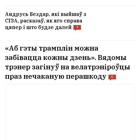
Андрусь Бездар, які выйшаў з
СІЗА, расказаў, як яго справа
цяпер і што будзе далей
7
«Аб гэты трамплін можна
забівацца кожны дзень». Вядомы
трэнер загінуў на велатрэніроўцы
праз нечаканую перашкоду
5