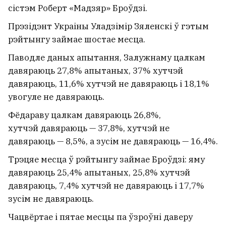
сістэм Роберт «Мадзяр» Броўдзі.
Прэзідэнт Украіны Уладзімір Зяленскі ў гэтым
рэйтынгу займае шостае месца.
Паводле даных апытання, Залужнаму цалкам
давяраюць 27,8% апытаных, 37% хутчэй
давяраюць, 11,6% хутчэй не давяраюць і 18,1%
увогуле не давяраюць.
Фёдараву цалкам давяраюць 26,8%,
хутчэй давяраюць — 37,8%, хутчэй не
давяраюць — 8,5%, а зусім не давяраюць — 16,4%.
Трэцяе месца ў рэйтынгу займае Броўдзі: яму
давяраюць 25,4% апытаных, 25,8% хутчэй
давяраюць, 7,4% хутчэй не давяраюць і 17,7%
зусім не давяраюць.
Чацвёртае і пятае месцы па ўзроўні даверу