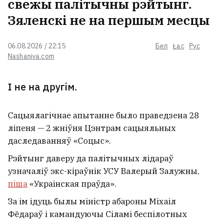
свежы палітычны рэйтынг.
Зяленскі не на першым месцы
06.08.2026 / 22:15
Бел
Łac
Рус
Nashaniva.com
І не на другім.
Сацыялагічнае апытанне было праведзена 28
ліпеня — 2 жніўня Цэнтрам сацыяльных
даследаванняў «Соцыс».
Рэйтынг даверу да палітычных лідараў
узначаліў экс-кіраўнік УСУ Валерый Залужны,
піша
«Украінская праўда».
За ім ідуць былы міністр абароны Міхаіл
Фёдараў і камандуючы Сіламі беспілотных