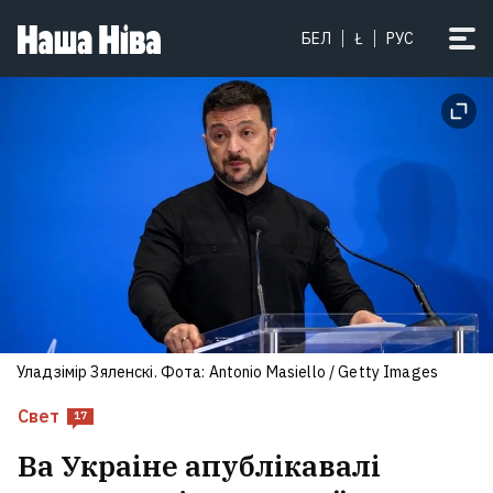
БЕЛ
Ł
РУС
Уладзімір Зяленскі. Фота: Antonio Masiello / Getty Images
Свет
17
Ва Украіне апублікавалі