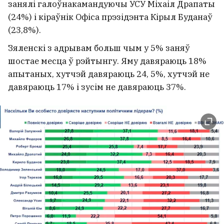
занялі галоўнакамандуючы УСУ Міхаіл Драпаты
(24%) і кіраўнік Офіса прэзідэнта Кірыл Буданаў
(23,8%).
Зяленскі з адрывам больш чым у 5% заняў
шостае месца ў рэйтынгу. Яму давяраюць 18%
апытаных, хутчэй давяраюць 24, 5%, хутчэй не
давяраюць 17% і зусім не давяраюць 37%.