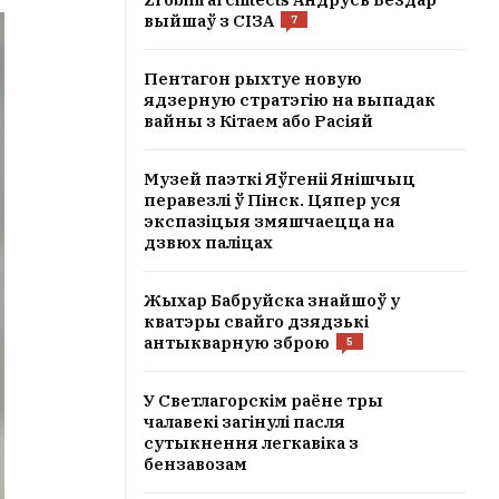
выйшаў з СІЗА
7
Пентагон рыхтуе новую
ядзерную стратэгію на выпадак
вайны з Кітаем або Расіяй
Музей паэткі Яўгеніі Янішчыц
перавезлі ў Пінск. Цяпер уся
экспазіцыя змяшчаецца на
дзвюх паліцах
Жыхар Бабруйска знайшоў у
кватэры свайго дзядзькі
антыкварную зброю
5
У Светлагорскім раёне тры
чалавекі загінулі пасля
сутыкнення легкавіка з
бензавозам