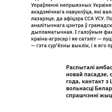
Упраўленні непрыязных Украіне к
акадэмічнага навукоўца, які в
лазарэце, да афіцэра ССА УСУ.
аналітычнага цэнтра ў грамадскі
дыпламатычная. І галоўным фа
краіна-агрэсар і яе сатэліт — п
— гэта сур'ёзны выклік, і я яго 
Распыталі амба
новай пасадзе, 
года, кантакт з
вольнасці Белар
спрашчэнні жыцц