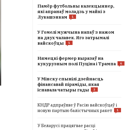
Памёр футбольны калекцыянер,
які апранаў моладзь у майкі з
Лукашэнкам
1
У Гомелі мужчына напаў з нажом
на двух чалавек. Яго затрымалі
вайскоўцы
1
Нямецкі фермер выразаў на
кукурузным полі Пуціна і Трампа
6
У Мінску спынілі дзейнасць
фінансавай піраміды, якая
існавала чатыры гады
3
КНДР адпраўляе ў Расію вайскоўцаў і
новую партыю балістычных ракет
1
У Беларусі працягвае расці