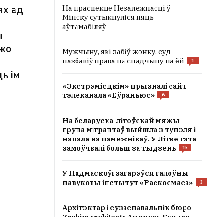
ях ад
На праспекце Незалежнасці ў
Мінску сутыкнуліся пяць
м
аўтамабіляў
ы
ужо
Мужчыну, які забіў жонку, суд
пазбавіў права на спадчыну па ёй
1
ць ім
«Экстрэмісцкім» прызналі сайт
тэлеканала «Еўраньюс»
6
На беларуска-літоўскай мяжы
група мігрантаў выйшла з тунэля і
напала на памежнікаў. У Літве гэта
замоўчвалі больш за тыдзень
15
У Падмаскоўі загарэўся галоўны
навуковы інстытут «Раскосмаса»
3
Архітэктар і сузаснавальнік бюро
Zrobim architects Андрусь Бездар