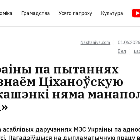
оміка
Грамадства
Усяго патроху
Культура
Nashaniva.com
01.06.2026
Бел
Ła
раіны па пытаннях
ызнаём Ціханоўскую
укашэнкі няма манапол
а»
а асаблівых даручэннях МЗС Украіны па адно
усі. Пагадзіўшыся на дыпламатычную працу 