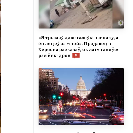
«Я трымаў дзве галоўкі часнаку, а
ён ляцеў за мной». Прадавец з
Херсона расказаў, як за ім ганяўся
расійскі дрон
5