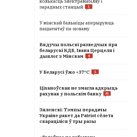
колькасць электрамабіляў і
зарадных станцый
1
,
У мінскай бальніцы аперыруюць
пацыентаў па-новаму
Вядучы польскі разведчык пра
беларускі КДБ, Івана Церцеля і
дыялог з Мінскам
8
У Беларусі ўжо +37°C
1
Ціханоўская не змагла адкрыць
рахунак у польскім банку
45
Зяленскі: Тэмпы перадачы
Украіне ракет да Patriot сёлета
скараціліся ў тры разы