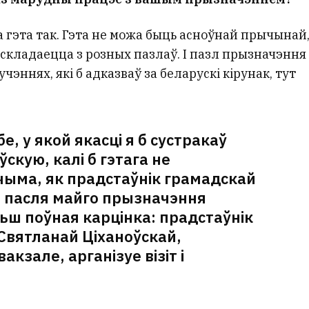
 гэта так. Гэта не можа быць асноўнай прычынай
 складаецца з розных пазлаў. І пазл прызначэння
чэннях, які б адказваў за беларускі кірунак, тут
е, у якой якасці я б сустракаў
скую, калі б гэтага не
чыма, як прадстаўнік грамадскай
е пасля майго прызначэння
ш поўная карцінка: прадстаўнік
Святланай Ціханоўскай,
акзале, арганізуе візіт і