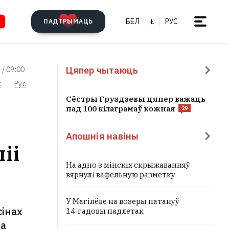
БЕЛ
Ł
РУС
ПАДТРЫМАЦЬ
Цяпер чытаюць
 / 09:00
c
Рус
Сёстры Груздзевы цяпер важаць
пад 100 кілаграмаў кожная
29
Апошнія навіны
іі
На адно з мінскіх скрыжаванняў
вярнулі вафельную разметку
У Магілёве на возеры патануў
сінах
14‑гадовы падлетак
ва