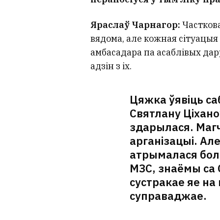
Яраслаў Чарнагор:
Часткова
вядома, але кожная сітуацыя
амбасадара па асаблівых дару
адзін з іх.
Цяжка ўявіць саб
Святлану Ціханоў
здарылася. Маг
арганізацыі. Ал
атрымалася боль
МЗС, знаёмы са 
сустракае яе на в
суправаджае.