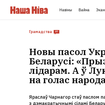
Навіны
Вайна
Экан
Грамадства
97
Новы пасол Ук
Беларусі: «Пр
лідарам. А ў Л
на голас народ
Яраслаў Чарнагор стаў паслом п
з дэмакратычнымі сіламі Белар