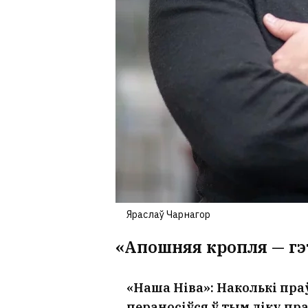
Яраслаў Чарнагор
«Апошняя кропля — гэ
«Наша Ніва»: Наколькі праў
пераносіўся ў тым ліку п