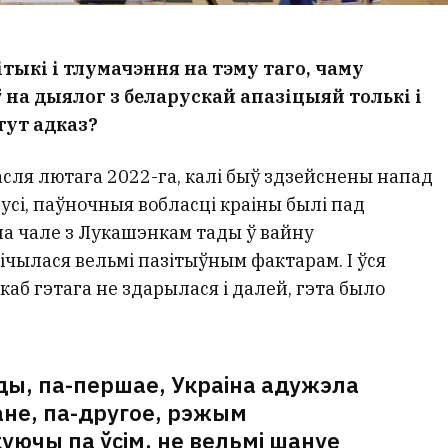
тыкі і тлумачэння на тэму таго, чаму
 на дыялог з беларускай апазіцыяй толькі і
 тут адказ?
асля лютага 2022-га, калі быў здзейснены напад
усі, паўночныя вобласці краіны былі пад
 на чале з Лукашэнкам тады ў вайну
ічылася вельмі пазітыўным фактарам. І ўся
каб гэтага не здарылася і далей, гэта было
ды, па-першае, Украіна адужэла
ане, па-другое, рэжым
уючы па ўсім, не вельмі шануе