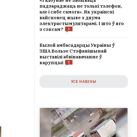
«Галоўнае не забываць
падзараджаць не толькі тэлефон,
але і сябе самога». Як украінскі
вайсковец жыве з двума
электрастымулятарамі. І што ў яго
з сэксам?
1
Былой амбасадарцы Украіны ў
ЗША Вользе Стэфанішынай
выставілі абвінавачанне ў
карупцыі
1
УСЕ НАВІНЫ