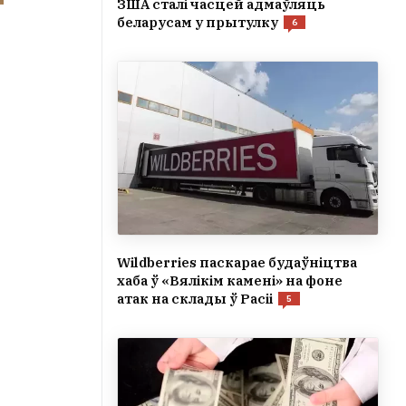
ЗША сталі часцей адмаўляць
беларусам у прытулку
6
Wildberries паскарае будаўніцтва
хаба ў «Вялікім камені» на фоне
атак на склады ў Расіі
5