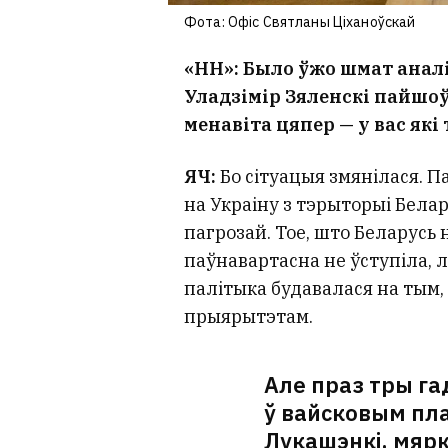
Фота: Офіс Святланы Ціханоўскай
«НН»: Было ўжо шмат аналі
Уладзімір Зяленскі пайшоў
менавіта цяпер — у вас які
ЯЧ:
Бо сітуацыя змянілася. П
на Украіну з тэрыторыі Белар
пагрозай. Тое, што Беларусь
паўнавартасна не ўступіла, л
палітыка будавалася на тым, 
прыярытэтам.
Але праз тры га
ў вайсковым пл
Лукашэнкі, мярк