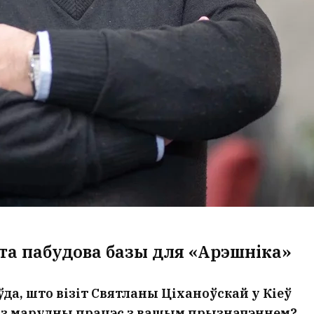
та пабудова базы для «Арэшніка»
да, што візіт Святланы Ціханоўскай у Кіеў
раз марудны працэс з вашым прызначэннем?