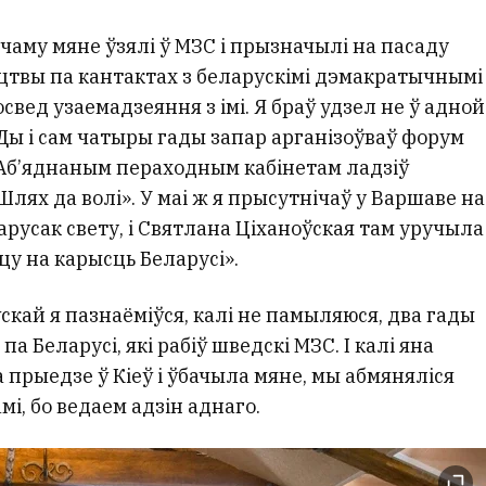
чаму мяне ўзялі ў МЗС і прызначылі на пасаду
цтвы па кантактах з беларускімі дэмакратычнымі
освед узаемадзеяння з імі. Я браў удзел не ў адной
Ды і сам чатыры гады запар арганізоўваў форум
з Аб’яднаным пераходным кабінетам ладзіў
лях да волі». У маі ж я прысутнічаў у Варшаве на
арусак свету, і Святлана Ціханоўская там уручыла
у на карысць Беларусі».
скай я пазнаёміўся, калі не памыляюся, два гады
а Беларусі, які рабіў шведскі МЗС. І калі яна
а прыедзе ў Кіеў і ўбачыла мяне, мы абмяняліся
, бо ведаем адзін аднаго.