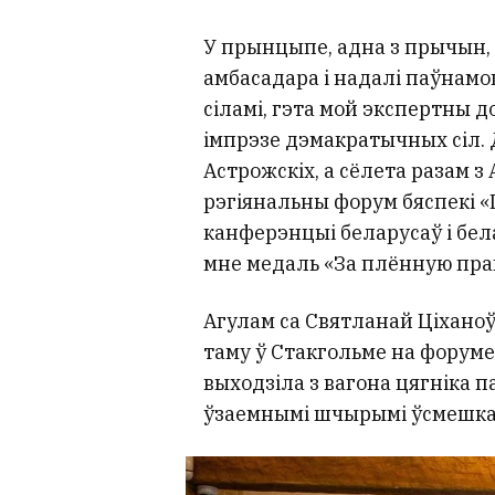
У прынцыпе, адна з прычын, 
амбасадара і надалі паўнамо
сіламі, гэта мой экспертны д
імпрэзе дэмакратычных сіл. 
Астрожскіх, а сёлета разам 
рэгіянальны форум бяспекі «Ш
канферэнцыі беларусаў і бел
мне медаль «За плённую прац
Агулам са Святланай Ціханоў
таму ў Стакгольме на форуме п
выходзіла з вагона цягніка п
ўзаемнымі шчырымі ўсмешкамі