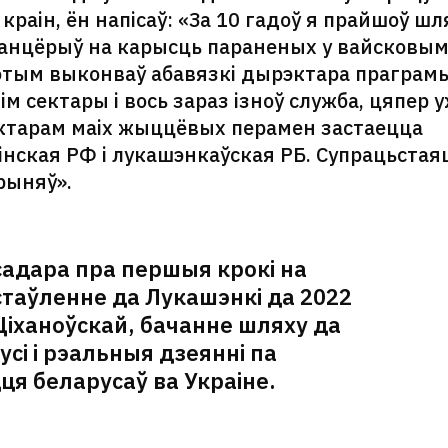
раін, ён напісаў: «За 10 гадоў я прайшоў шл
аланцёрыў на карысць параненых у вайсковы
 Потым выконваў абавязкі дырэктара праграм
м сектары і вось зараз ізноў служба, цяпер 
ктарам маіх жыццёвых перамен застаецца
уцінская РФ і лукашэнкаўская РБ. Супрацьстая
прыняў».
садара пра першыя крокі на
стаўленне да Лукашэнкі да 2022
 Ціханоўскай, бачанне шляху да
усі і рэальныя дзеянні па
я беларусаў ва Украіне.