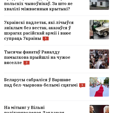
польскіх чыноўнікаў. За што яе
хвалілі міжваенныя крытыкі?
Украінскі падлетак, які лічыўся
зніклым без вестак, аказаўся ў
шэрагах расійскай арміі і ваюе
супраць Украіны
1
Тысячы фанатаў Раналду
памылкова прыйшлі на чужое
вяселле
2
Пальчыс заклікаў не перапісваць гісторыю 2020
года: Не шукайце лжывых версій мінулага
47
Беларусы сабраліся ў Варшаве
пад бел-чырвона-белымі сцягамі
1
У Кобрыне адбылася аварыя з удзелам
двух міліцэйскіх аўто ФОТЫ
14
На мітынг у Вільні
Дарафеева захапляецца Грэцыяй, а
палітзняволеная Дзядзюля