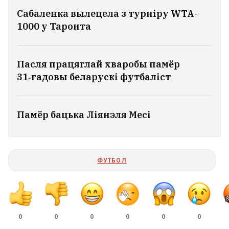
Сабаленка вылецела з турніру WTA-
1000 у Таронта
Пасля працяглай хваробы памёр
31‑гадовы беларускі футбаліст
Памёр бацька Ліянэля Месі
ФУТБОЛ
Сын Джо Байдэна расказаў пра
пагаршэнне стану бацькі, які хварэе на
рак
1
0
0
0
0
0
0
Больш за 100 тысяч фактаў пераследу: