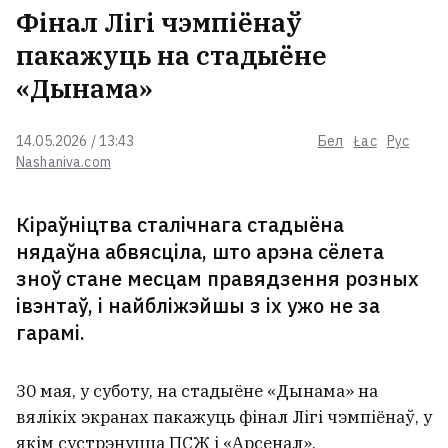
Фінал Лігі чэмпіёнаў
Кыргызстана беларусаў і літоўца
пакажуць на стадыёне
Білі Айліш кардынальна змяніла
«Дынама»
вобраз для ролі ў фільме
14.05.2026 / 13:43
Бел
Łac
Рус
Nashaniva.com
Раман пра развод, які шмат можа
сказаць пра сучасных жанчын
Кіраўніцтва сталічнага стадыёна
нядаўна абвясціла, што арэна сёлета
зноў стане месцам правядзення розных
Расіяне скінулі тры авіябомбы на
івэнтаў, і найбліжэйшы з іх ужо не за
Сумы — у горадзе значныя
гарамі.
разбурэнні, параненыя 14
чалавек
30 мая, у суботу, на стадыёне «Дынама» на
У Варшаве прайшоў традыцыйны
вялікіх экранах пакажуць фінал Лігі чэмпіёнаў, у
Жаночы сняданак са Святланай
якім сустрэнуцца ПСЖ і «Арсенал»,