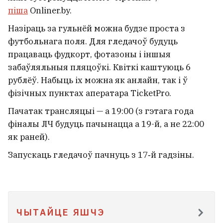
Ціханоўскай ФОТЫ
піша
Onliner.by.
29
Назіраць за гульнёй можна будзе проста з
футбольнага поля. Для гледачоў будуць
працаваць фудкорт, фотазоны і іншыя
забаўляльныя пляцоўкі. Квіткі каштуюць 6
рублёў. Набыць іх можна як анлайн, так і ў
фізічных пунктах аператара TicketPro.
Пачатак трансляцыі — а 19:00 (з гэтага года
фіналы ЛЧ будуць пачынацца а 19-й, а не 22:00
як раней).
Запускаць гледачоў пачнуць з 17‑й гадзіны.
Супрацоўнікі міліцыі, якія трапілі
ў ДТЗ у Кобрыне, шпіталізаваныя
4
ЧЫТАЙЦЕ ЯШЧЭ