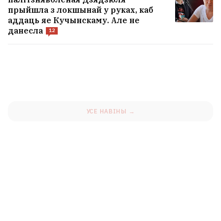
Лебедзева лашчыць капібар у Тайландзе.
прыйшла з локшынай у руках, каб
Дзе адпачываюць лукашэнкаўскія зоркі?
аддаць яе Кучынскаму. Але не
8
данесла
12
Насупраць ЗАГСа Савецкага раёна
Мінска адкрылася тэматычная зона
адпачынку «Шлях да шчасця»
5
УСЕ НАВІНЫ →