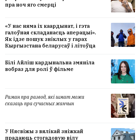
пра ноч яго смерці
«У нас няма іх каардынат, і гэта
галоўная складанасць аперацыі».
Як ідзе пошук зніклых у гарах
Кыргызстана беларусаў і літоўца
Білі Айліш кардынальна змяніла
вобраз для ролі ў фільме
Настасся Касцюгова зламала нагу
Раман пра развод, які шмат можа
— ехала на самакаце па Варшаве,
сказаць пра сучасных жанчын
калі насустрач вылецела аўто
32
У Нясвіжы з вялікай зніжкай
прадаюць стогадовую вілу