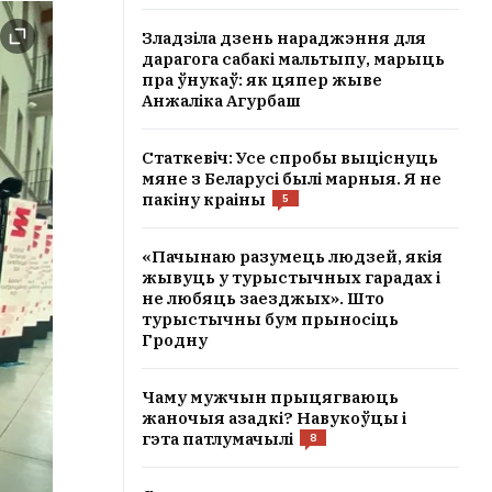
Зладзіла дзень нараджэння для
дарагога сабакі мальтыпу, марыць
пра ўнукаў: як цяпер жыве
Анжаліка Агурбаш
Статкевіч: Усе спробы выціснуць
мяне з Беларусі былі марныя. Я не
пакіну краіны
5
«Пачынаю разумець людзей, якія
жывуць у турыстычных гарадах і
не любяць заезджых». Што
турыстычны бум прыносіць
Гродну
Чаму мужчын прыцягваюць
жаночыя азадкі? Навукоўцы і
гэта патлумачылі
8