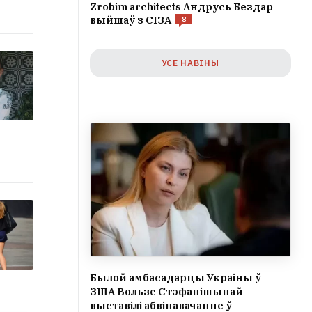
Zrobim architects Андрусь Бездар
выйшаў з СІЗА
8
УСЕ НАВІНЫ
Былой амбасадарцы Украіны ў
ЗША Вользе Стэфанішынай
выставілі абвінавачанне ў