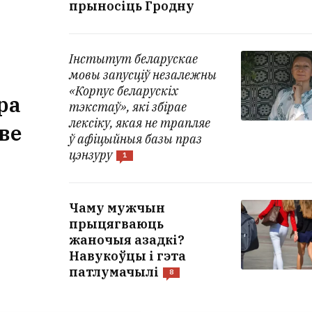
прыносіць Гродну
Інстытут беларускае
мовы запусціў незалежны
«Корпус беларускіх
ра
тэкстаў», які збірае
лексіку, якая не трапляе
ве
ў афіцыйныя базы праз
цэнзуру
1
Чаму мужчын
прыцягваюць
жаночыя азадкі?
Навукоўцы і гэта
патлумачылі
8