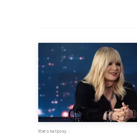
Усяго патроху