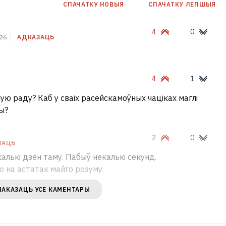
СПАЧАТКУ НОВЫЯ
СПАЧАТКУ ЛЕПШЫЯ
4
0
026
АДКАЗАЦЬ
4
1
ую раду? Каб у сваіх расейскамоўных чаціках маглі
ы?
2
0
ЗАЦЬ
алькі дзён таму. Пабыў некалькі секунд.
 на астатак майго розуму.
ПАКАЗАЦЬ УСЕ КАМЕНТАРЫ