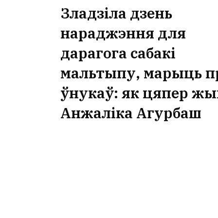
Зладзіла дзень
нараджэння для
дарагога сабакі
мальтыпу, марыць п
ўнукаў: як цяпер жы
Анжаліка Агурбаш