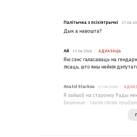
Палітычка з псіхіятрычкі
17.04.2
Дык а навошта?
Ай
17.04.2026
АДКАЗАЦЬ
Які сэнс галасаваць на гендарн
пісаць, што яны нейкія дэпутат
Anatol Starkou
17.04.2026
АДКА
Я зайшоў на старонку Рады нек
Бешеные - такое слова прыўшло
Твой крок, Рэд выдаена.