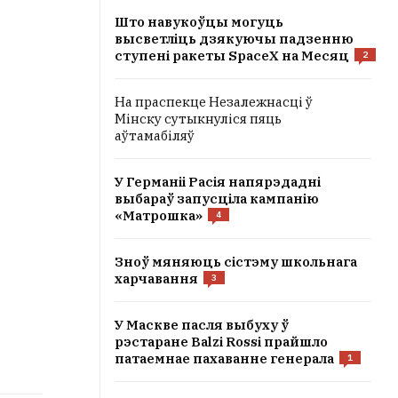
Што навукоўцы могуць
высветліць дзякуючы падзенню
ступені ракеты SpaceX на Месяц
2
На праспекце Незалежнасці ў
Мінску сутыкнуліся пяць
аўтамабіляў
У Германіі Расія напярэдадні
выбараў запусціла кампанію
«Матрошка»
4
Зноў мяняюць сістэму школьнага
харчавання
3
У Маскве пасля выбуху ў
рэстаране Balzi Rossi прайшло
патаемнае пахаванне генерала
1