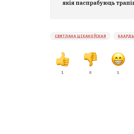
якія паспрабуюць трап
СВЯТЛАНА ЦІХАНОЎСКАЯ
КААРД
1
0
1