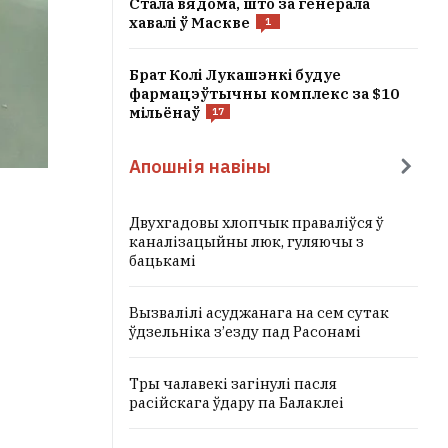
Стала вядома, што за генерала
хавалі ў Маскве
1
Брат Колі Лукашэнкі будуе
фармацэўтычны комплекс за $10
мільёнаў
17
Апошнія навіны
Двухгадовы хлопчык праваліўся ў
каналізацыйны люк, гуляючы з
бацькамі
Вызвалілі асуджанага на сем сутак
ўдзельніка з’езду пад Расонамі
Тры чалавекі загінулі пасля
расійскага ўдару па Балаклеі