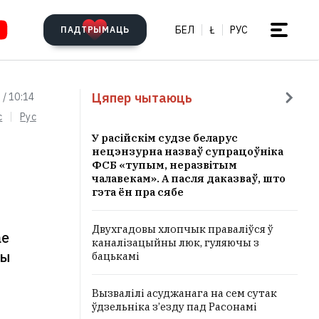
БЕЛ
Ł
РУС
ПАДТРЫМАЦЬ
Цяпер чытаюць
 / 10:14
c
Рус
У расійскім судзе беларус
нецэнзурна назваў супрацоўніка
ФСБ «тупым, неразвітым
чалавекам». А пасля даказваў, што
гэта ён пра сябе
Двухгадовы хлопчык праваліўся ў
ае
каналізацыйны люк, гуляючы з
ны
бацькамі
Вызвалілі асуджанага на сем сутак
ўдзельніка з’езду пад Расонамі