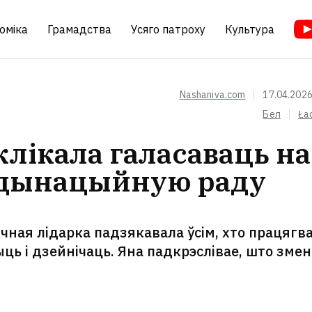
оміка
Грамадства
Усяго патроху
Культура
Nashaniva.com
17.04.2026
Бел
Ła
клікала галасаваць на
рдынацыйную раду
чная лідарка падзякавала ўсім, хто працягв
ць і дзейнічаць. Яна падкрэслівае, што зме