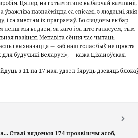
 зробім. Цяпер, на гэтым этапе выбарчай кампаніі,
 ўважліва пазнаёміцца са спісамі, з людзьмі, якія
, і са зместам іх праграмаў. Бо свядомы выбар
 лепш мы ведаем, за каго і за што галасуем, тым
ная пазіцыя. Менавіта сёння час чытаць,
асць і вызначацца — каб наш голас быў не проста
 для будучыні Беларусі», — кажа Ціханоўская.
йдуць з 11 па 17 мая, удзел бяруць дзевяць блока
на… Сталі вядомыя 174 прозвішчы асоб,