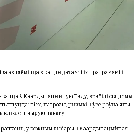
ва азнаёміцца з кандыдатамі і іх праграмамі і
тавацца ў Каардынацыйную Раду, зрабілі свядомы
тыкнуцца: ціск, пагрозы, рызыкі. І ўсё роўна яны
 выклікае шчырую павагу.
 рашэнні, у кожным выбары. І Каардынацыйная