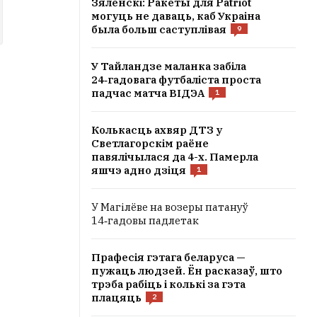
Зяленскі: Ракеты для Patriot
могуць не даваць, каб Украіна
была больш саступлівая
9
У Тайландзе маланка забіла
24‑гадовага футбаліста проста
падчас матча ВІДЭА
1
Колькасць ахвяр ДТЗ у
Светлагорскім раёне
павялічылася да 4-х. Памерла
яшчэ адно дзіця
1
У Магілёве на возеры патануў
14‑гадовы падлетак
Прафесія гэтага беларуса —
пужаць людзей. Ён расказаў, што
трэба рабіць і колькі за гэта
плацяць
2