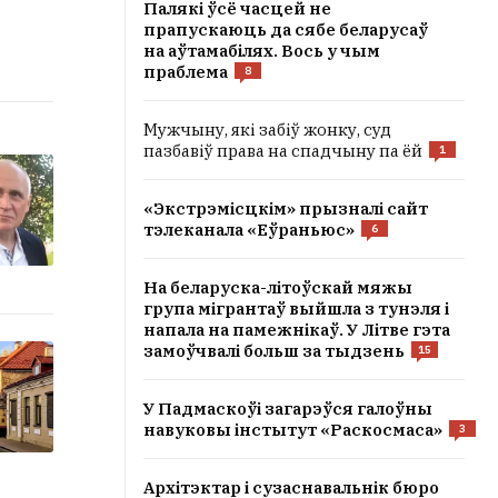
Палякі ўсё часцей не
прапускаюць да сябе беларусаў
на аўтамабілях. Вось у чым
праблема
8
Мужчыну, які забіў жонку, суд
пазбавіў права на спадчыну па ёй
1
«Экстрэмісцкім» прызналі сайт
тэлеканала «Еўраньюс»
6
На беларуска-літоўскай мяжы
група мігрантаў выйшла з тунэля і
напала на памежнікаў. У Літве гэта
замоўчвалі больш за тыдзень
15
У Падмаскоўі загарэўся галоўны
навуковы інстытут «Раскосмаса»
3
Архітэктар і сузаснавальнік бюро