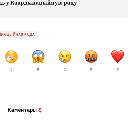
іць у Каардынацыйную раду
ЫНАЦЫЙНАЯ РАДА
0
0
0
0
0
Каментары
4