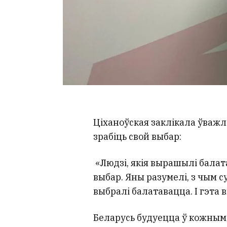
Ціханоўская заклікала ўважлі
зрабіць свой выбар:
«Людзі, якія вырашылі бала
выбар. Яны разумелі, з чым су
выбралі балатавацца. І гэта
Беларусь будуецца ў кожным