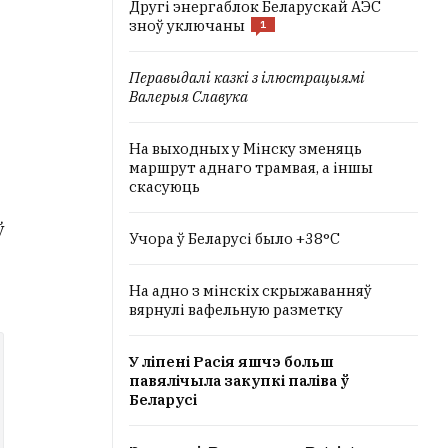
Другі энергаблок Беларускай АЭС
зноў уключаны
1
Перавыдалі казкі з ілюстрацыямі
Валерыя Славука
На выходных у Мінску зменяць
маршрут аднаго трамвая, а іншы
скасуюць
ў
Учора ў Беларусі было +38°C
На адно з мінскіх скрыжаванняў
вярнулі вафельную разметку
У ліпені Расія яшчэ больш
павялічыла закупкі паліва ў
Беларусі