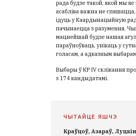
рада будзе такой, якой мы яе
асабліва важна не спяшацца, а
ідуць у Каардынацыйную раду
пачынаецца з разумення. Чым
мацнейшай будзе нашая агуль
параўноўваць, унікаць у сутн
голасам, а адказным выбарам
Выбары ў КР IV склікання про
з 174 кандыдатамі.
ЧЫТАЙЦЕ ЯШЧЭ
Краўцоў, Азараў, Луцкі