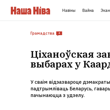
Навіны
Вайна
Экан
Грамадства
4
Ціханоўская за
выбарах у Каа
У сваім відэазвароце дэмакраты
падтрымліваць Беларусь, гавары
пачынаюцца з удзелу.