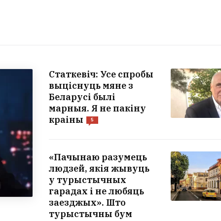
Статкевіч: Усе спробы
выціснуць мяне з
Беларусі былі
марныя. Я не пакіну
краіны
5
«Пачынаю разумець
людзей, якія жывуць
у турыстычных
гарадах і не любяць
заезджых». Што
турыстычны бум