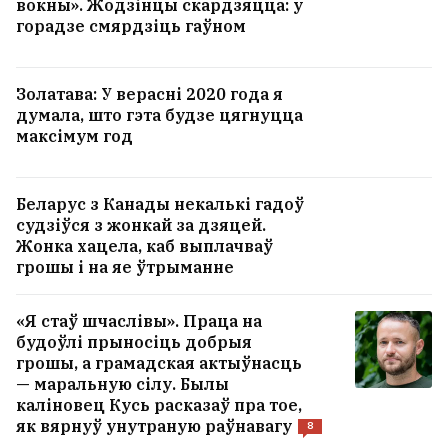
вокны». Жодзінцы скардзяцца: у
горадзе смярдзіць гаўном
Золатава: У верасні 2020 года я
думала, што гэта будзе цягнуцца
максімум год
Беларус з Канады некалькі гадоў
судзіўся з жонкай за дзяцей.
Жонка хацела, каб выплачваў
грошы і на яе ўтрыманне
«Я стаў шчаслівы». Праца на
будоўлі прыносіць добрыя
грошы, а грамадская актыўнасць
— маральную сілу. Былы
каліновец Кусь расказаў пра тое,
як вярнуў унутраную раўнавагу
8