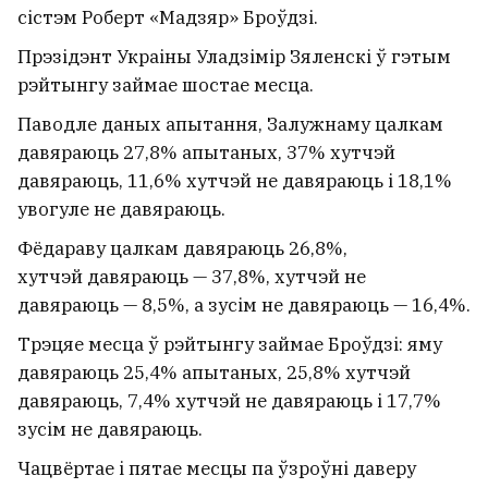
сістэм Роберт «Мадзяр» Броўдзі.
Прэзідэнт Украіны Уладзімір Зяленскі ў гэтым
рэйтынгу займае шостае месца.
Паводле даных апытання, Залужнаму цалкам
давяраюць 27,8% апытаных, 37% хутчэй
давяраюць, 11,6% хутчэй не давяраюць і 18,1%
увогуле не давяраюць.
Фёдараву цалкам давяраюць 26,8%,
хутчэй давяраюць — 37,8%, хутчэй не
давяраюць — 8,5%, а зусім не давяраюць — 16,4%.
Трэцяе месца ў рэйтынгу займае Броўдзі: яму
давяраюць 25,4% апытаных, 25,8% хутчэй
давяраюць, 7,4% хутчэй не давяраюць і 17,7%
зусім не давяраюць.
Чацвёртае і пятае месцы па ўзроўні даверу