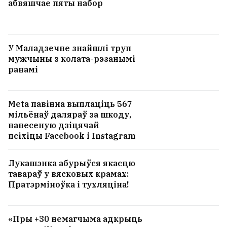
абвяшчае пяты набор
У Маладзечне знайшлі труп
мужчыны з колата-рэзанымі
ранамі
Meta павінна выплаціць 567
мільёнаў даляраў за шкоду,
нанесеную дзіцячай
псіхіцы Facebook і Instagram
Лукашэнка абурыўся якасцю
тавараў у вясковых крамах:
Пратэрміноўка і тухляціна!
«Пры +30 немагчыма адкрыць