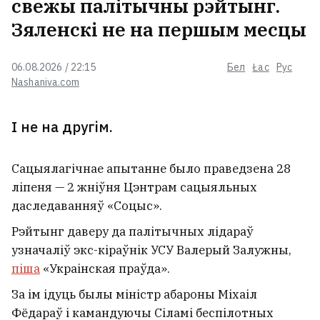
свежы палітычны рэйтынг.
Зяленскі не на першым месцы
06.08.2026 / 22:15
Бел
Łac
Рус
Nashaniva.com
І не на другім.
Сацыялагічнае апытанне было праведзена 28
ліпеня — 2 жніўня Цэнтрам сацыяльных
даследаванняў «Соцыс».
Рэйтынг даверу да палітычных лідараў
узначаліў экс-кіраўнік УСУ Валерый Залужны,
піша
«Украінская праўда».
За ім ідуць былы міністр абароны Міхаіл
Фёдараў і камандуючы Сіламі беспілотных