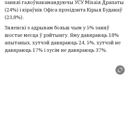
занялі галоўнакамандуючы УСУ Міхаіл Драпаты
(24%) і кіраўнік Офіса прэзідэнта Кірыл Буданаў
(23,8%).
Зяленскі з адрывам больш чым у 5% заняў
шостае месца ў рэйтынгу. Яму давяраюць 18%
апытаных, хутчэй давяраюць 24, 5%, хутчэй не
давяраюць 17% і зусім не давяраюць 37%.