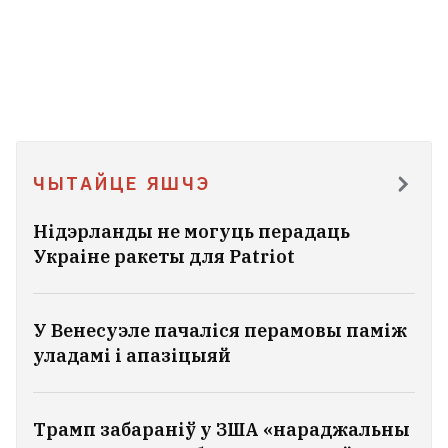
ЧЫТАЙЦЕ ЯШЧЭ
Нідэрланды не могуць перадаць
Украіне ракеты для Patriot
У Венесуэле пачаліся перамовы паміж
уладамі і апазіцыяй
Трамп забараніў у ЗША «нараджальны