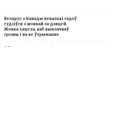
Беларус з Канады некалькі гадоў
судзіўся з жонкай за дзяцей.
Жонка хацела, каб выплачваў
грошы і на яе ўтрыманне
У Вільні раскапалі месца італьянскага
саду Радзівілаў і галоўнай пушкарні
ВКЛ. Тут пабудуюць элітнае жыллё
7
Жаночы алкагалізм: чым ён
розніцца ад мужчынскага і як да
такіх жанчын ставіцца?
3