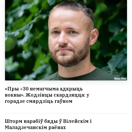
«Пры +30 немагчыма адкрыць
вокны». Жодзінцы скардзяцца: у
горадзе смярдзіць гаўном
Шторм нарабіў бяды ў Вілейскім і
Маладзечанскім раёнах