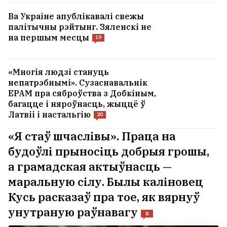
Ва Украіне апублікавалі свежы
палітычны рэйтынг. Зяленскі не
на першым месцы
19
«Многія людзі стануць
непатрэбнымі». Сузаснавальнік
EPAM пра сяброўства з Добкіным,
багацце і няроўнасць, жыццё ў
Латвіі і настальгію
20
«Я стаў шчаслівы». Праца на
будоўлі прыносіць добрыя грошы,
а грамадская актыўнасць —
маральную сілу. Былы каліновец
Кусь расказаў пра тое, як вярнуў
унутраную раўнавагу
8