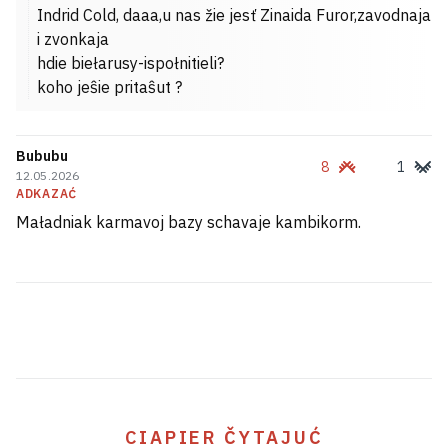
Indrid Cold, daaa,u nas žie jesť Zinaida Furor,zavodnaja
i zvonkaja
hdie biełarusy-ispołnitieli?
koho jeŝie pritaŝut ?
Bububu
8
1
12.05.2026
ADKAZAĆ
Tramp zabaraniŭ u ZŠA
Maładniak karmavoj bazy schavaje kambikorm.
«naradžalny turyzm» dla asobnych
katehoryj
1
CIAPIER ČYTAJUĆ