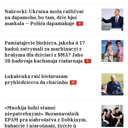
BATE abvierh čutki pra prodaž Kapskim
Naŭrocki: Ukraina moža raźličvać
kłuba
1
na dapamohu, bo tam, dzie bjuć
maskala — Polšča dapamahaje
6
USIE NAVINY →
Pamiatajecie błohiera, jakoha ŭ 17
hadoŭ zatrymali za machinacyi z
hrašyma dla dziciaci z SMA? Jaho
38‑hadovaja kachanaja ciažarnaja
5
Łukašenka raić biełarusam
pryhledziecca da chacinhu
15
«Mnohija ludzi stanuć
niepatrebnymi». Suzasnavalnik
EPAM pra siabroŭstva z Dobkinym,
bahaćcie i niaroŭnaść, žyćcio ŭ