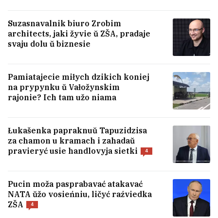
Suzasnavalnik biuro Zrobim
architects, jaki žyvie ŭ ZŠA, pradaje
svaju dolu ŭ biznesie
Pamiatajecie miłych dzikich koniej
na prypynku ŭ Vałožynskim
Škvał, mocny viecier i hrad narabili biady
rajonie? Ich tam užo niama
hetaj nočču
Łukašenka papraknuŭ Tapuzidzisa
Žanočy ałkahalizm: čym jon roźnicca ad
za chamon u kramach i zahadaŭ
mužčynskaha i jak da takich žančyn
pravieryć usie handlovyja sietki
4
stavicca?
12
Pucin moža pasprabavać atakavać
Minskim Šabanam pryśviacili modnuju
NATA ŭžo vosieńniu, ličyć raźviedka
kalekcyju: dzie kupić i što pa cenach?
5
ZŠA
4