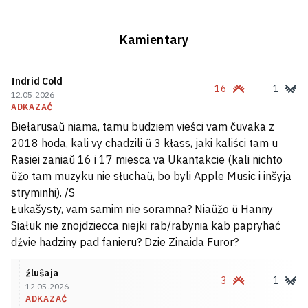
Tramp zajaviŭ, što Ukraina nie atrymaje
Kamientary
rakiet Patriot
14
Indrid Cold
U Jekaciarynburhu atakavany skład
16
1
12.05.2026
Wildberries
ADKAZAĆ
Biełarusaŭ niama, tamu budziem vieści vam čuvaka z
2018 hoda, kali vy chadzili ŭ 3 kłass, jaki kaliści tam u
Na «Hrodna Azocie» adbyŭsia pazapłanavy
Rasiei zaniaŭ 16 i 17 miesca va Ukantakcie (kali nichto
vykid amijaku
ŭžo tam muzyku nie słuchaŭ, bo byli Apple Music i inšyja
stryminhi). /S
Učora ŭ Biełarusi było +40°C
Łukašysty, vam samim nie soramna? Niaŭžo ŭ Hanny
1
Siałuk nie znojdziecca niejki rab/rabynia kab papryhać
dźvie hadziny pad fanieru? Dzie Zinaida Furor?
źluŝaja
3
1
12.05.2026
ADKAZAĆ