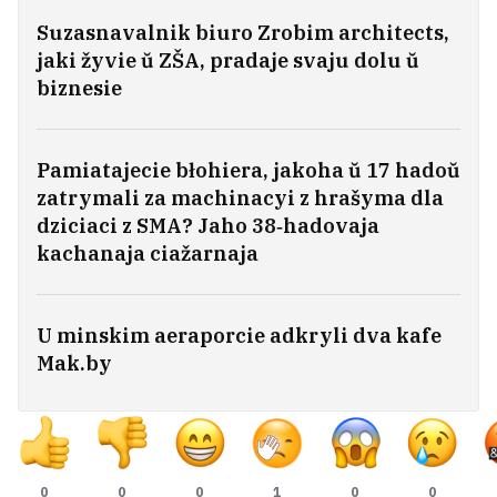
raskazaŭ pra toje, jak viarnuŭ
Suzasnavalnik biuro Zrobim architects,
unutranuju raŭnavahu
13
jaki žyvie ŭ ZŠA, pradaje svaju dolu ŭ
biznesie
Pamiatajecie błohiera, jakoha ŭ 17 hadoŭ
zatrymali za machinacyi z hrašyma dla
dziciaci z SMA? Jaho 38‑hadovaja
kachanaja ciažarnaja
U minskim aeraporcie adkryli dva kafe
Mak.by
U Vieniesuele pačalisia pieramovy pamiž
uładami i apazicyjaj
1
0
0
0
1
0
0