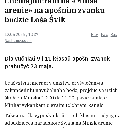
Chedłajnieram na «Minsk-
arenie» na apošnim zvanku
Pamiatajecie miłych dzikich koniej
na prypynku ŭ Vałožynskim
budzie Loša Śvik
rajonie? Ich tam užo niama
12.05.2026 / 10:37
Bieł
Łac
Rus
Nashaniva.com
Łukašenka papraknuŭ Tapuzidzisa
za chamon u kramach i zahadaŭ
pravieryć usie handlovyja sietki
4
Dla vučniaŭ 9 i 11 kłasaŭ apošni zvanok
prahučyć 23 maja.
Pucin moža pasprabavać atakavać
NATA ŭžo vosieńniu, ličyć raźviedka
Uračystyja mierapryjemstvy, pryśviečanyja
ZŠA
4
zakančeńniu navučalnaha hoda, projduć va ŭsich
škołach Minska 10:00 da 11:00, paviedamlaje
Cichanoŭskaja zaklikała biełarusaŭ
Minharvykankam u svaim telehram-kanale.
na emihracyi być bolš aktyŭnymi, a
Taksama dla vypusknikoŭ 11‑ch kłasaŭ tradycyjna
nie spadziavacca na kabiniety
adbudziecca haradskoje śviata na Minsk-arenie,
54