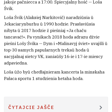
jakoje pačniecca a 17:00. Śpiecyjalny hość — Loša
Śvik.
Loša Śvik (Alaksiej Narkitovič) naradziŭsia ŭ
Jekaciarynburhu ŭ 1990 hodzie. Prasłaviŭsia
nibyta ŭ 2017 hodzie ź pieśniaj «Ja chaču
tancavać!». Pa vynikach 2018 hoda adrazu dźvie
pieśni Lošy Śvika — Dym i «Malinavyj śviet» uvajšli ŭ
top-30 samych papularnych trekaŭ hoda ŭ
sacyjalnaj sietcy VK, zaniaŭšy 16‑ie i 17‑ie miescy
adpaviedna.
Loša ŭžo byŭ chedłajnieram kancerta la minskaha
Pałaca sportu 1 studzienia hetaha hoda.
«Ja staŭ ščaślivy». Praca na budoŭli
prynosić dobryja hrošy, a
hramadskaja aktyŭnaść —
maralnuju siłu. Były kalinoviec Kuś
ČYTAJCIE JAŠČE