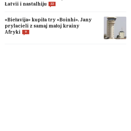
Łatvii i nastalhiju
22
«Biełavija» kupiła try «Boinhi». Jany
prylacieli z samaj małoj krainy
Afryki
9