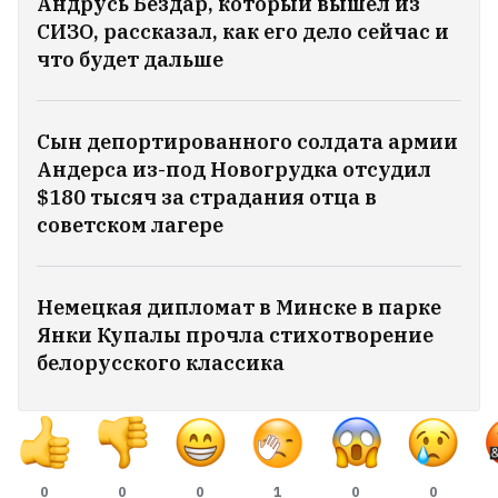
Андрусь Бездар, который вышел из
объяснили
39
СИЗО, рассказал, как его дело сейчас и
что будет дальше
Сын депортированного солдата армии
Андерса из-под Новогрудка отсудил
$180 тысяч за страдания отца в
советском лагере
Немецкая дипломат в Минске в парке
Янки Купалы прочла стихотворение
белорусского классика
МИД России: Нужно быть готовыми к
продолжительным боевым действиям
11
0
0
0
1
0
0