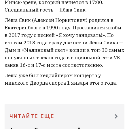
Дроны подожгли Ярославский
Минск-арене, который начнется в 17:00.
Специальный гость — Лёша Свик.
НПЗ
6
Лёша Свик (Алексей Норкитович) родился в
Екатеринбурге в 1990 году. Прославился якобы
в 2017 году с песней «Я хочу танцевать!». По
итогам 2018 года сразу две песни Лёши Свика —
Дым и «Малиновый свет» вошли в топ-30 самых
популярных треков года в социальной сети VK,
заняв 16‑е и 17‑е места соответственно.
Лёша уже был хедлайнером концерта у
минского Дворца спорта 1 января этого года.
Почему мужчин привлекают
ЧИТАЙТЕ ЕЩЕ
женские ягодицы? Ученые и это