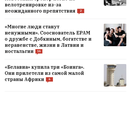
велотренировке из-за
Статкевич: Все попытки выдавить меня
неожиданного препятствия
2
из Беларуси были тщетны. Я не покину
страну
17
«Многие люди станут
ненужными». Сооснователь EPAM
о дружбе с Добкиным, богатстве и
В Беларуси уже +30°С
неравенстве, жизни в Латвии и
ностальгии
16
ВСЕ НОВОСТИ →
«Белавиа» купила три «Боинга».
Они прилетели из самой малой
страны Африки
6