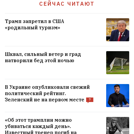
СЕЙЧАС ЧИТАЮТ
Трамп запретил в США
«родильный туризм»
Шквал, сильный ветер и град
натворили бед этой ночью
В российском суде белорус нецензурно
назвал сотрудника ФСБ «тупым,
неразвитым человеком». А после
В Украине опубликовали свежий
доказывал, что это он о себе
политический рейтинг.
Зеленский не на первом месте
7
Устроила день рождения для дорогой
собаки мальтипу, мечтает о внуках: как
«Об этот трамплин можно
сейчас живет Анжелика Агурбаш
4
убиваться каждый день».
Известный тренер погиб на