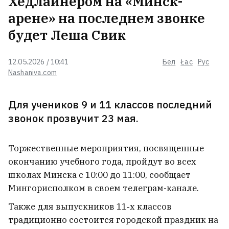
Хедлайнером на «Минск-
Трамп запретил в США
арене» на последнем звонке
«родильный туризм»
будет Леша Свик
12.05.2026 / 10:41
Бел
Łac
Рус
Шквал, сильный ветер и град
Nashaniva.com
натворили бед этой ночью
Для учеников 9 и 11 классов последний
звонок прозвучит 23 мая.
Минским Шабанам посвятили
модную коллекцию: где купить и
что по ценам?
Торжественные мероприятия, посвященные
окончанию учебного года, пройдут во всех
школах Минска с 10:00 до 11:00, сообщает
Женский алкоголизм: чем он
Мингорисполком в своем телеграм-канале.
отличается от мужского и как к
таким женщинам относиться?
Также для выпускников 11‑х классов
традиционно состоится городской праздник на