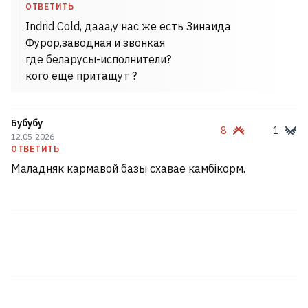
ОТВЕТИТЬ
Indrid Cold, дааа,у нас же есть Зинаида
Фурор,заводная и звонкая
где беларусы-исполнители?
кого еще притащут ?
Бубубу
8
1
12.05.2026
ОТВЕТИТЬ
Маладняк кармавой базы схавае камбікорм.
В Мозыре просто пекло. Там уже
+35°C