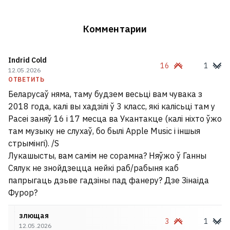
В Минске на девушку упало дерево
2
Комментарии
Девятилетнюю девочку в Минске
мошенники заставили остричь себе
волосы
Indrid Cold
5
16
1
12.05.2026
ОТВЕТИТЬ
Статкевич — американскому дипломату
Беларусаў няма, таму будзем весьці вам чувака з
на границе: Вам нужен только хороший
2018 года, калі вы хадзілі ў 3 класс, які калісьці там у
пиар, а я ради этого должен отказаться
Расеі заняў 16 і 17 месца ва Укантакце (калі ніхто ўжо
от родины?
там музыку не слухаў, бо былі Apple Music і іншыя
21
стрымінгі). /S
Лукашысты, вам самім не сорамна? Няўжо ў Ганны
В Варшаве ограбили и попытались
Сялук не знойдзецца нейкі раб/рабыня каб
похитить белоруса, когда он клал
папрыгаць дзьве гадзіны пад фанеру? Дзе Зінаіда
Фурор?
деньги на счет
21
злющая
3
1
12.05.2026