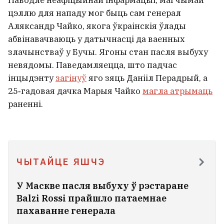
Паводле неафіцыйнай інфармацыі, магчымай
цэллю для нападу мог быць сам генерал
Аляксандр Чайко, якога ўкраінскія ўлады
абвінавачваюць у датычнасці да ваенных
злачынстваў у Бучы. Ягоны стан пасля выбуху
невядомы. Паведамляецца, што падчас
інцыдэнту
загінуў
яго зяць Данііл Перадрый, а
25‑гадовая дачка Марыя Чайко
магла атрымаць
раненні.
ЧЫТАЙЦЕ ЯШЧЭ
У Маскве пасля выбуху ў рэстаране
Balzi Rossi прайшло патаемнае
пахаванне генерала