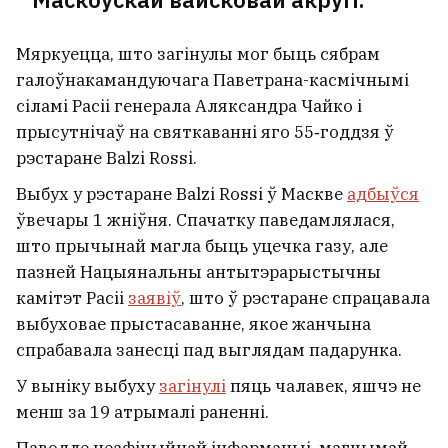
Мяркуецца, што загінулы мог быць сябрам
галоўнакамандуючага Паветрана-касмічнымі
сіламі Расіі генерала Аляксандра Чайко і
прысутнічаў на святкаванні яго 55‑годдзя ў
рэстаране Balzi Rossi.
Выбух у рэстаране Balzi Rossi ў Маскве
адбыўся
ўвечары 1 жніўня. Спачатку паведамлялася,
што прычынай магла быць уцечка газу, але
пазней Нацыянальны антытэрарыстычны
камітэт Расіі
заявіў
, што ў рэстаране спрацавала
выбуховае прыстасаванне, якое жанчына
спрабавала занесці пад выглядам падарунка.
У выніку выбуху
загінулі
пяць чалавек, яшчэ не
менш за 19 атрымалі раненні.