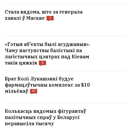
Стала вядома, што за генерала
хавалі ў Маскве
1
«Гэтыя аб'екты былі асуджаныя».
Чаму наступствы балістыкі па
лагістычных цэнтрах пад Кіевам
такія цяжкія
6
Брат Колі Лукашэнкі будуе
фармацэўтычны комплекс за $10
мільёнаў
17
Колькасць вядомых фігурантаў
палітычных спраў у Беларусі
перавысіла тысячу