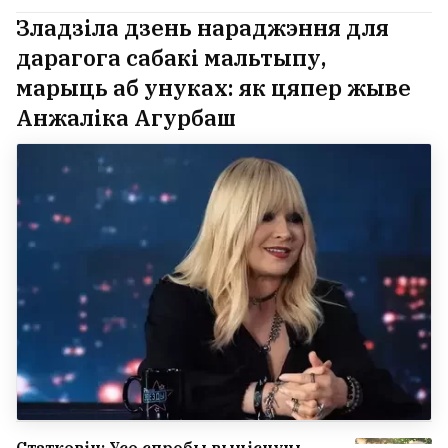
Зладзіла дзень нараджэння для
дарагога сабакі мальтыпу,
марыць аб унуках: як цяпер жыве
Анжаліка Агурбаш