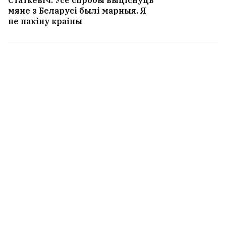
Статкевіч: Усе спробы выціснуць
мяне з Беларусі былі марныя. Я
не пакіну краіны
«Пачынаю разумець людзей, якія
жывуць у турыстычных гарадах і
не любяць заезджых». Што
турыстычны бум прыносіць
Гродну
Інстытут беларускае мовы запусціў
незалежны «Корпус беларускіх
тэкстаў», які збірае лексіку, якая не
трапляе ў афіцыйныя базы праз цэнзуру
Чаму мужчын прыцягваюць
жаночыя азадкі? Навукоўцы і
гэта патлумачылі
7