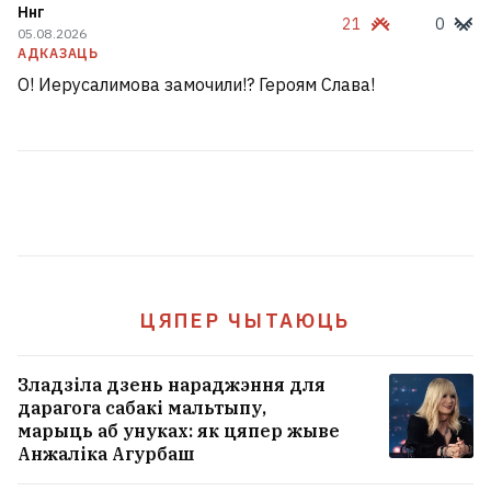
Ннг
21
0
05.08.2026
АДКАЗАЦЬ
О! Иерусалимова замочили!? Героям Слава!
ЦЯПЕР ЧЫТАЮЦЬ
Зладзіла дзень нараджэння для
дарагога сабакі мальтыпу,
марыць аб унуках: як цяпер жыве
Анжаліка Агурбаш