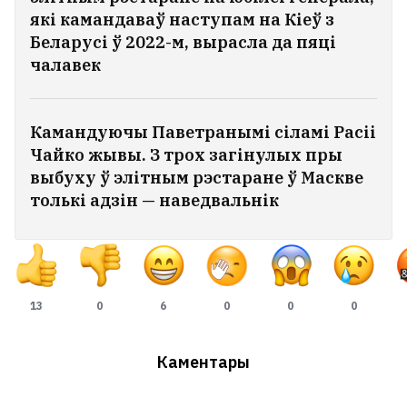
які камандаваў наступам на Кіеў з
Беларусі ў 2022-м, вырасла да пяці
чалавек
Камандуючы Паветранымі сіламі Расіі
Чайко жывы. З трох загінулых пры
выбуху ў элітным рэстаране ў Маскве
толькі адзін — наведвальнік
13
0
6
0
0
0
Каментары