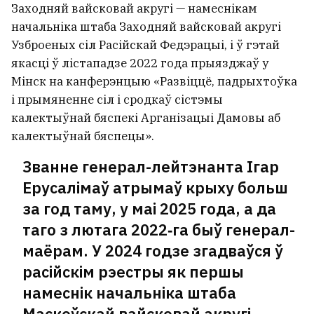
Заходняй вайсковай акругі — намеснікам
начальніка штаба Заходняй вайсковай акругі
Узброеных сіл Расійскай Федэрацыі, і ў гэтай
якасці ў лістападзе 2022 года прыязджаў у
Мінск на канферэнцыю «Развіццё, падрыхтоўка
і прымяненне сіл і сродкаў сістэмы
калектыўнай бяспекі Арганізацыі Дамовы аб
калектыўнай бяспецы».
Званне генерал-лейтэнанта Ігар
Ерусалімаў атрымаў крыху больш
за год таму, у маі 2025 года, а да
таго з лютага 2022‑га быў генерал-
маёрам. У 2024 годзе згадваўся ў
расійскім рэестры як першы
намеснік начальніка штаба
Маскоўскай вайсковай акругі.