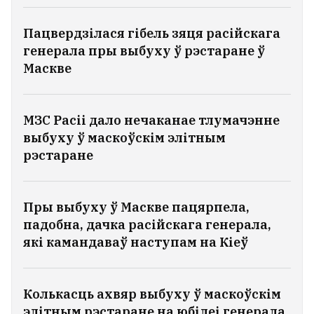
Пацвердзілася гібель зяця расійскага
генерала пры выбуху ў рэстаране ў
Маскве
МЗС Расіі дало нечаканае тлумачэнне
выбуху ў маскоўскім элітным
рэстаране
Пры выбуху ў Маскве пацярпела,
падобна, дачка расійскага генерала,
які камандаваў наступам на Кіеў
Колькасць ахвяр выбуху ў маскоўскім
элітным рэстаране на юбілеі генерала,