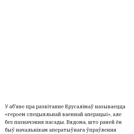
У аб'яве пра развітанне Ерусалімаў называецца
«героем спецыяльнай ваеннай аперацыі», але
без пазначэння пасады. Вядома, што раней ён
быў начальнікам аператыўнага ўпраўлення