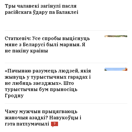
Тры чалавекі загінулі пасля
расійскага ўдару па Балаклеі
Статкевіч: Усе спробы выціснуць
мяне з Беларусі былі марныя. Я
не пакіну краіны
«Пачынаю разумець людзей, якія
жывуць у турыстычных гарадах і
не любяць заезджых». Што
турыстычны бум прыносіць
Гродну
Чаму мужчын прыцягваюць
жаночыя азадкі? Навукоўцы і
гэта патлумачылі
7