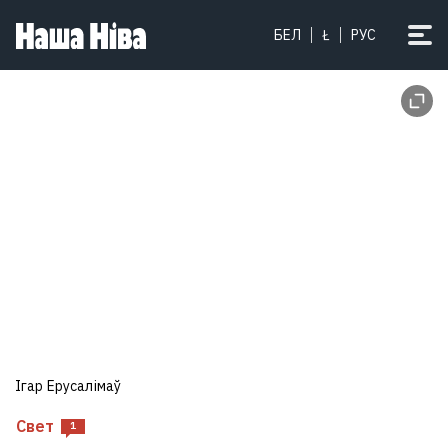
БЕЛ
Ł
РУС
Ігар Ерусалімаў
Свет
1