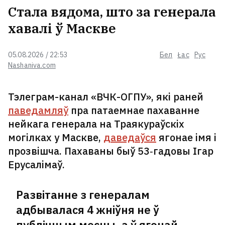
Стала вядома, што за генерала
хавалі ў Маскве
05.08.2026 / 22:53
Бел
Łac
Рус
Nashaniva.com
Тэлеграм-канал «ВЧК-ОГПУ», які раней
паведамляў
пра патаемнае пахаванне
нейкага генерала на Траякураўскіх
могілках у Маскве,
даведаўся
ягонае імя і
прозвішча. Пахаваны быў 53‑гадовы Ігар
Ерусалімаў.
Развітанне з генералам
адбывалася 4 жніўня не ў
публічным месцы, а ў ягонай