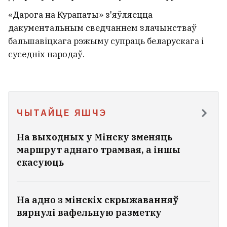
«Дарога на Курапаты» з'яўляецца
дакументальным сведчаннем злачынстваў
бальшавіцкага рэжыму супраць беларускага і
суседніх народаў.
ЧЫТАЙЦЕ ЯШЧЭ
На выходных у Мінску зменяць
маршрут аднаго трамвая, а іншы
скасуюць
Вядучы польскі разведчык пра беларускі
КДБ, Івана Церцеля і дыялог з Мінскам
8
На адно з мінскіх скрыжаванняў
вярнулі вафельную разметку
У Беларусі ўжо +37°C
1