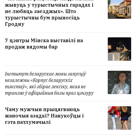
«Прыехаў мэр і прывёз 10 кілаграмаў
жывуць у турыстычных гарадах і
корму». Беларуска разам з полькай
не любяць заезджых». Што
адкрыла ў Польшчы часовы дом для
турыстычны бум прыносіць
бяздомных катоў
Гродну
2
У цэнтры Мінска выставілі на
Пад Екацярынбургам падарвалі машыну
продаж вядомы бар
дырэктара заводa па вытворчасці
дронаў. Ён у рэанімацыі
5
Інстытут беларускае мовы запусціў
незалежны «Корпус беларускіх
УСЕ НАВІНЫ →
тэкстаў», які збірае лексіку, якая не
трапляе ў афіцыйныя базы праз цэнзуру
Чаму мужчын прыцягваюць
жаночыя азадкі? Навукоўцы і
гэта патлумачылі