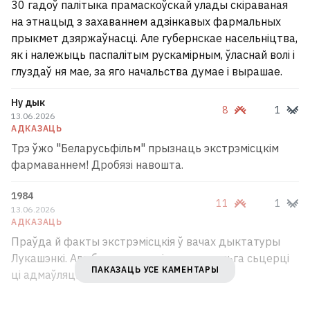
30 гадоў палітыка прамаскоўскай улады скіраваная
на этнацыд з захаваннем адзінкавых фармальных
прыкмет дзяржаўнасці. Але губернскае насельніцтва,
як і належыць паспалітым рускамірным, ўласнай волі і
глуздаў ня мае, за яго начальства думае і вырашае.
Ну дык
8
1
13.06.2026
АДКАЗАЦЬ
Трэ ўжо "Беларусьфільм" прызнаць экстрэмісцкім
фармаваннем! Дробязі навошта.
Былой амбасадарцы Украіны ў
1984
11
1
13.06.2026
ЗША Вользе Стэфанішынай
АДКАЗАЦЬ
выставілі абвінавачанне ў
Праўда й факты экстрэмісцкія ў вачах дыктатуры
карупцыі
Лукашэнкі. Але беларускую гісторыю нельга сьцерці
1
ПАКАЗАЦЬ УСЕ КАМЕНТАРЫ
ці адмаўляць. Мы памятаем.