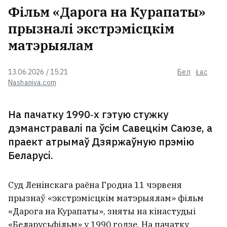
Фільм «Дарога на Курапаты»
прызналі экстрэмісцкім
У Беларусі ўжо +30°С
матэрыялам
13.06.2026 / 15:21
Бел
Łac
Nashaniva.com
«Пачынаю разумець людзей, якія
жывуць у турыстычных гарадах і
не любяць заезджых». Што
На пачатку 1990‑х гэтую стужку
турыстычны бум прыносіць
дэманстравалі па ўсім Савецкім Саюзе, а
Гродну
праект атрымаў Дзяржаўную прэмію
Беларусі.
У цэнтры Мінска выставілі на
продаж вядомы бар
Суд Ленінскага раёна Гродна 11 чэрвеня
прызнаў «экстрэмісцкім матэрыялам» фільм
«Дарога на Курапаты», зняты на кінастудыі
Нямецкі фермер выразаў на
«Беларусьфільм» у 1990 годзе. На пачатку