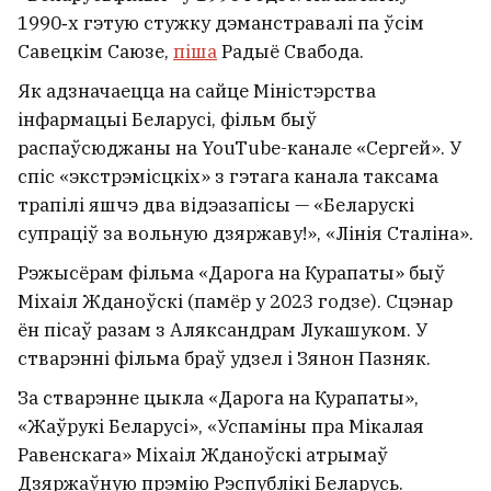
кукурузным полі Пуціна і Трампа
6
1990‑х гэтую стужку дэманстравалі па ўсім
Савецкім Саюзе,
піша
Радыё Свабода.
Як адзначаецца на сайце Міністэрства
інфармацыі Беларусі, фільм быў
распаўсюджаны на YouTube-канале «Сергей». У
спіс «экстрэмісцкіх» з гэтага канала таксама
трапілі яшчэ два відэазапісы — «Беларускі
супраціў за вольную дзяржаву!», «Лінія Сталіна».
Рэжысёрам фільма «Дарога на Курапаты» быў
Міхаіл Жданоўскі (памёр у 2023 годзе). Сцэнар
ён пісаў разам з Аляксандрам Лукашуком. У
стварэнні фільма браў удзел і Зянон Пазняк.
У Мінску спынілі дзейнасць
За стварэнне цыкла «Дарога на Курапаты»,
«Жаўрукі Беларусі», «Успаміны пра Мікалая
фінансавай піраміды, якая
Равенскага» Міхаіл Жданоўскі атрымаў
існавала чатыры гады
3
Дзяржаўную прэмію Рэспублікі Беларусь.