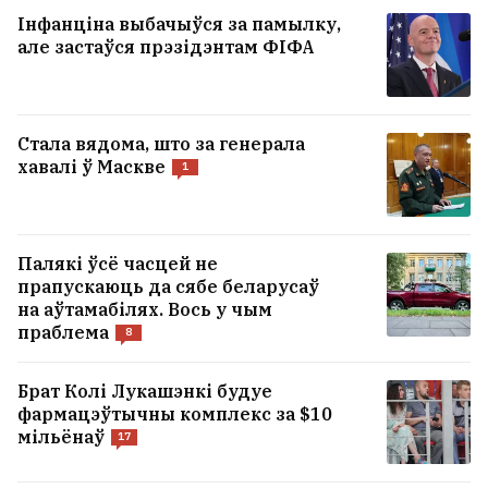
Інфанціна выбачыўся за памылку,
але застаўся прэзідэнтам ФІФА
Стала вядома, што за генерала
хавалі ў Маскве
1
Палякі ўсё часцей не
прапускаюць да сябе беларусаў
на аўтамабілях. Вось у чым
праблема
8
Брат Колі Лукашэнкі будуе
фармацэўтычны комплекс за $10
мільёнаў
17