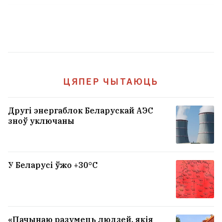
ЦЯПЕР ЧЫТАЮЦЬ
Другі энергаблок Беларускай АЭС
зноў уключаны
Сёстры Груздзевы цяпер важаць пад 100
кілаграмаў кожная
31
У Беларусі ўжо +30°С
Людзі працягваюць знаходзіць лічынак
і насякомых у шакаладках
5
«Пачынаю разумець людзей, якія