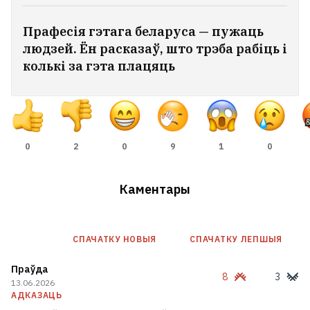
Ціханоўская не змагла адкрыць рахунак
Прафесія гэтага беларуса — пужаць
у польскім банку
45
людзей. Ён расказаў, што трэба рабіць і
колькі за гэта плацяць
Зяленскі: Тэмпы перадачы Украіне ракет
да Patriot сёлета скараціліся ў тры разы
0
2
0
9
1
0
«Галоўнае не забываць
падзараджаць не толькі тэлефон,
Каментары
але і сябе самога». Як украінскі
вайсковец жыве з двума
электрастымулятарамі. І што ў яго
СПАЧАТКУ НОВЫЯ
СПАЧАТКУ ЛЕПШЫЯ
з сэксам?
1
Праўда
8
3
13.06.2026
АДКАЗАЦЬ