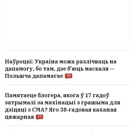
Наўроцкі: Украіна можа разлічваць на
дапамогу, бо там, дзе б'юць маскаля —
Польшча дапамагае
19
Памятаеце блогера, якога ў 17 гадоў
затрымалі за махінацыі з грашыма для
дзіцяці з СМА? Яго 38‑гадовая каханая
цяжарная
17