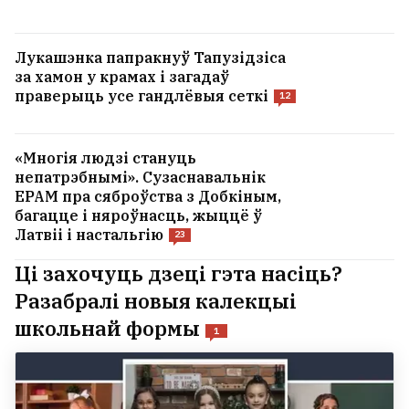
Лукашэнка папракнуў Тапузідзіса
за хамон у крамах і загадаў
праверыць усе гандлёвыя сеткі
12
«Многія людзі стануць
непатрэбнымі». Сузаснавальнік
EPAM пра сяброўства з Добкіным,
багацце і няроўнасць, жыццё ў
Латвіі і настальгію
23
Ці захочуць дзеці гэта насіць?
Разабралі новыя калекцыі
школьнай формы
1