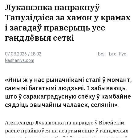
Лукашэнка папракнуў
Тапузідзіса за хамон у крамах
і загадаў праверыць усе
гандлёвыя сеткі
07.08.2026 / 18:02
Бел
Łac
Рус
Nashaniva.com
«Яны ж у нас рыначнікамі сталі ў момант,
самымі багатымі людзьмі. І забываюць,
што ў саракаградусную спёку ў камбайне
сядзіць звычайны чалавек, селянін».
Аляксандр Лукашэнка на нарадзе ў Вілейскім
раёне прайшоўся па асартыменце ў гандлёвых