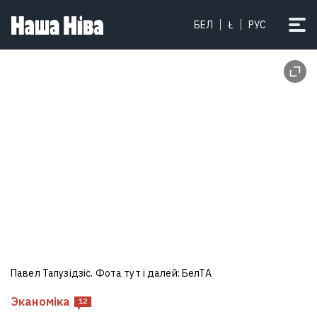
БЕЛ
Ł
РУС
Павел Тапузідзіс. Фота тут і далей: БелТА
Эканоміка
12