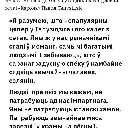
сетках. На нарадзе быў і ўладальнік гандлёвай
сеткі «Карона» Павел Тапузідзіс.
«Я разумею, што непапулярны
цяпер у Тапузідзіса і яго калег з
сетак. Яны ж у нас рыначнікамі
сталі ў момант, самымі багатымі
людзьмі. І забываюць, што ў
саракаградусную спёку ў камбайне
сядзіць звычайны чалавек,
селянін.
Людзі, пра якіх мы кажам, не
патрабуюць ад нас імпартнага.
Яны не патрабуюць іспанскі хамон.
Патрабуюць звычайнае мяса
завезці [у крамы на вёсцы],