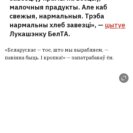
малочныя прадукты. Але каб
свежыя, нармальныя. Трэба
нармальны хлеб завезці», —
цытуе
Лукашэнку БелТА.
«Беларускае — тое, што мы вырабляем, —
павінна быць. І кропка!» — запатрабаваў ён.