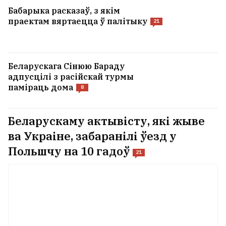
Бабарыка расказаў, з якім
праектам вяртаецца ў палітыку
21
Беларускага Сінюю Бараду
адпусцілі з расійскай турмы
паміраць дома
8
Беларускаму актывісту, які жыве
ва Украіне, забаранілі ўезд у
Польшчу на 10 гадоў
21