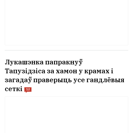
Лукашэнка папракнуў
Тапузідзіса за хамон у крамах і
загадаў праверыць усе гандлёвыя
сеткі
12