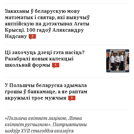
Закаханы ў беларускую мову
матэматык і святар, які вывучыў
англійскую па дэтэктывах Агаты
Крысці. 100 гадоў Аляксандру
Надсану
2
Ці захочуць дзеці гэта насіць?
Разабралі новыя калекцыі
школьнай формы
1
У Польшчы беларуска здымала
грошы ў банкамаце, а яе раптам
акружылі трое мужчын
3
«Польшча квітнет лаціною, Літва
квітнет русчызною». Патрыятычны
шэдэўр XVII стагоддзя аказаўся