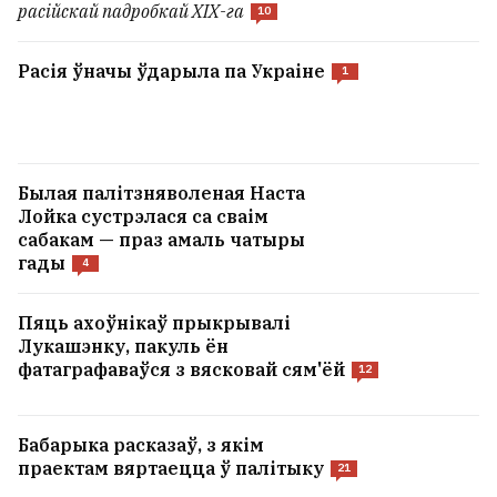
расійскай падробкай ХІХ-га
10
Расія ўначы ўдарыла па Украіне
1
Былая палітзняволеная Наста
Лойка сустрэлася са сваім
сабакам — праз амаль чатыры
гады
4
Пяць ахоўнікаў прыкрывалі
Лукашэнку, пакуль ён
фатаграфаваўся з вясковай сям'ёй
12
Бабарыка расказаў, з якім
праектам вяртаецца ў палітыку
21