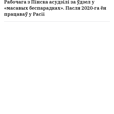
Рабочага з Пінска асудзілі за ўдзел у
«масавых беспарадках». Пасля 2020‑га ён
працаваў у Расіі
Лукашэнка раіць беларусам
прыгледзецца да хацінгу
22
«Многія людзі стануць
непатрэбнымі». Сузаснавальнік
EPAM пра сяброўства з Добкіным,
багацце і няроўнасць, жыццё ў
Латвіі і настальгію
23