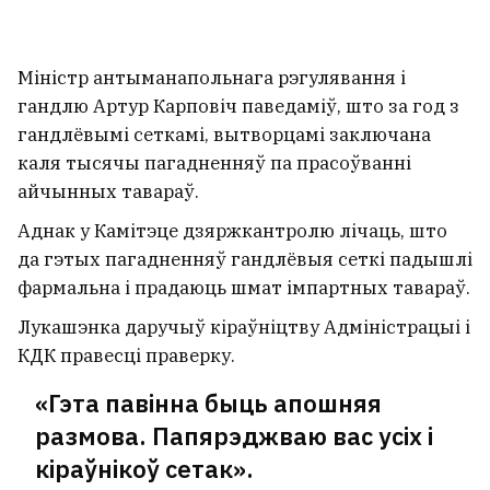
Міністр антыманапольнага рэгулявання і
гандлю Артур Карповіч паведаміў, што за год
з
гандлёвымі сеткамі, вытворцамі заключана
каля тысячы пагадненняў па прасоўванні
айчынных тавараў.
Аднак у Камітэце дзяржкантролю лічаць, што
да гэтых пагадненняў гандлёвыя сеткі падышлі
фармальна і прадаюць шмат імпартных тавараў.
Лукашэнка даручыў кіраўніцтву Адміністрацыі і
КДК правесці праверку.
«Гэта павінна быць апошняя
размова. Папярэджваю вас усіх і
кіраўнікоў сетак».