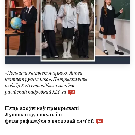
«Польшча квітнет лаціною, Літва
квітнет русчызною». Патрыятычны
шэдэўр XVII стагоддзя аказаўся
расійскай падробкай ХІХ-га
10
Пяць ахоўнікаў прыкрывалі
Лукашэнку, пакуль ён
фатаграфаваўся з вясковай сям'ёй
12