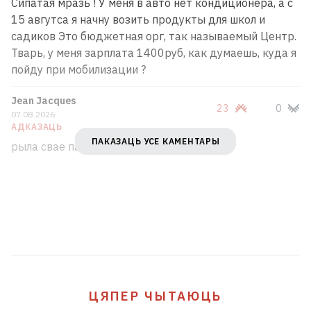
Сипатая мразь ! У меня в авто нет кондиционера, а с
15 авгутса я начну возить продукты для школ и
садиков Это бюджетная орг, так называемый Центр.
Тварь, у меня зарплата 1400руб, как думаешь, куда я
пойду при мобилизации ?
Jean Jacques
23
0
07.08.2026
АДКАЗАЦЬ
ПАКАЗАЦЬ УСЕ КАМЕНТАРЫ
рыла свае пазакрывайце , пустазвоны
ЦЯПЕР ЧЫТАЮЦЬ