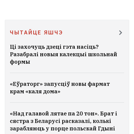
ЧЫТАЙЦЕ ЯШЧЭ
Ці захочуць дзеці гэта насіць?
Разабралі новыя калекцыі школьнай
формы
«Еўраторг» запусціў новы фармат
крам «каля дома»
«Над галавой лятае па 20 тон». Брат і
сястра з Беларусі расказалі, колькі
зарабляюць у порце польскай Гдыні