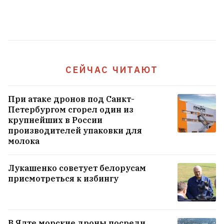
27‑летнего минчанина, которого искали
10 дней, нашли мёртвым
1
ВСЕ НОВОСТИ →
СЕЙЧАС ЧИТАЮТ
При атаке дронов под Санкт-
Петербургом сгорел один из
крупнейших в России
производителей упаковки для
молока
Лукашенко советует белорусам
присмотреться к избингу
В Ялте морские дроны посреди