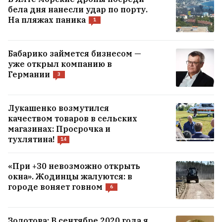
бела дня нанесли удар по порту.
На пляжах паника
1
Бабарико займется бизнесом —
уже открыл компанию в
Германии
3
Лукашенко возмутился
качеством товаров в сельских
магазинах: Просрочка и
тухлятина!
14
«При +30 невозможно открыть
окна». Жодинцы жалуются: в
городе воняет говном
6
Золотова: В сентябре 2020 года я