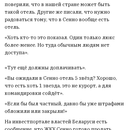
поверили, что в нашей стране может быть
такой отель. Другие же писали, что нужно
радоваться тому, что в Сенно вообще есть
отель.
В Украине опубликовали свежий
«Хоть кто-то это показал. Один только люкс
политический рейтинг.
более-менее. Но туда обычным людям нет
доступа».
Зеленский не на первом месте
22
«Тут ещё должны доплачивать».
«Вы ожидали в Сенно отель 5 звёзд? Хорошо,
что есть хоть 1 звезда, это не курорт, а для
командировки сойдёт».
«Если бы был частный, давно бы уже штрафами
обложили или закрыли!»
На инвестпортале властей Беларуси есть
сообщение, что ЖКХ Сенно готово продать