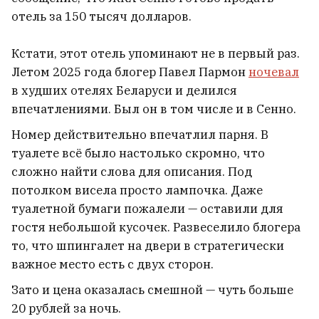
отель за 150 тысяч долларов.
Кстати, этот отель упоминают не в первый раз.
В Мозыре из окна девятого этажа выпал
Летом 2025 года блогер Павел Пармон
ночевал
годовалый ребенок
2
в худших отелях Беларуси и делился
впечатлениями. Был он в том числе и в Сенно.
Андрусь Бездар, который вышел из
Номер действительно впечатлил парня. В
СИЗО, рассказал, как его дело сейчас и
туалете всё было настолько скромно, что
что будет дальше
9
сложно найти слова для описания. Под
потолком висела просто лампочка. Даже
туалетной бумаги пожалели — оставили для
«Об этот трамплин можно убиваться
гостя небольшой кусочек. Развеселило блогера
каждый день». Известный тренер погиб
на велотренировке из-за неожиданного
то, что шпингалет на двери в стратегически
препятствия
важное место есть с двух сторон.
7
Зато и цена оказалась смешной — чуть больше
Сын депортированного солдата армии
20 рублей за ночь.