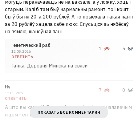
могуць пераначаваць не на вакзале, а ў ложку, хоць і
старым. Калі б там быў нармальны рамонт, то і кошт
бы ў бы ня 20, а 200 рублёў. А то прыехала такая пані і
за 20 рублёў хацела сабе люкс. Спусьціся зь нябёсаў
на зямлю, шаноўная пані.
Гомельчанин получил ножевое ранение
в живот, но еще сутки пил с обидчиком и
Генетический раб
1
5
12.05.2026
только потом пошел к врачу
1
ОТВЕТИТЬ
Ганка, Деревня Минска на связи
На трассе Могилев — Бобруйск легковой
автомобиль столкнулся с грузовиком. За
Ну
рулем был 14‑летний подросток
7
0
12.05.2026
ОТВЕТИТЬ
А што вы хацелі? Дзяржаўны капіталізьм з чалавечым
«У них болезнь. Они сумасшедшие».
ПОКАЗАТЬ ВСЕ КОММЕНТАРИИ
ліцом - ён такі
Дональд Трамп поиздевался над
владельцами электромобилей
7