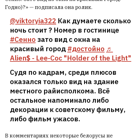
уже открыл компанию в
Годно)?» — подписала она ролик.
Германии
3
@viktoryia322
Как думаете сколько
«Над головой летает по 20 тонн».
ночь стоит ? Номер в гостинице
Брат и сестра из Беларуси
#Сенно
зато вид с окна на
рассказали, сколько
красивый город
#достойно
♬
зарабатывают в порту польской
Alien$ - Lee-Coc "Holder of the Light"
Гдыни
3
Судя по кадрам, среди плюсов
оказался только вид на здание
местного райисполкома. Всё
остальное напоминало либо
декорации к советскому фильму,
либо фильм ужасов.
В комментариях некоторые белорусы не