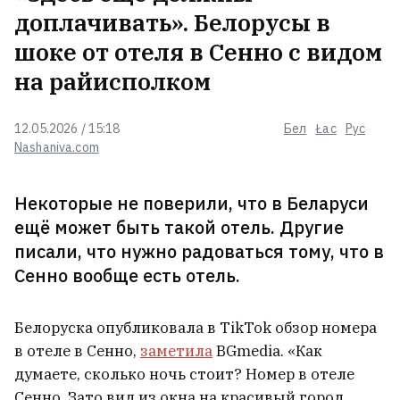
доплачивать». Белорусы в
шоке от отеля в Сенно с видом
При атаке дронов под Санкт-
на райисполком
Петербургом сгорел один из
крупнейших в России
производителей упаковки для
12.05.2026 / 15:18
Бел
Łac
Рус
молока
Nashaniva.com
Лукашенко советует белорусам
Некоторые не поверили, что в Беларуси
присмотреться к избингу
ещё может быть такой отель. Другие
писали, что нужно радоваться тому, что в
Сенно вообще есть отель.
В Ялте морские дроны посреди
бела дня нанесли удар по порту.
Белоруска опубликовала в TikTok обзор номера
На пляжах паника
1
в отеле в Сенно,
заметила
BGmedia. «Как
думаете, сколько ночь стоит? Номер в отеле
Бабарико займется бизнесом —
Сенно. Зато вид из окна на красивый город.