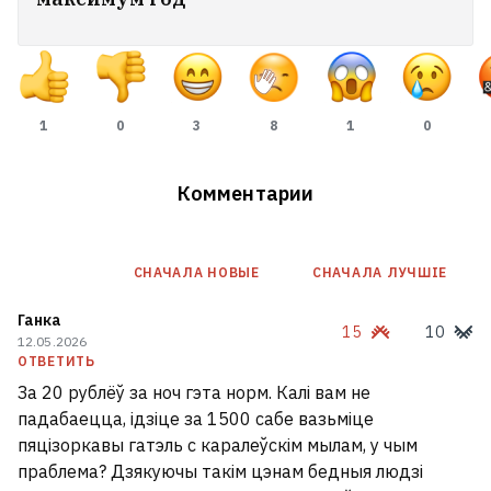
1
0
3
8
1
0
Белорусский мужской хор
«Касары» снялся в третьем сезоне
Комментарии
популярного польского сериала
«1670»
6
СНАЧАЛА НОВЫE
СНАЧАЛА ЛУЧШІЕ
Ганка
15
10
12.05.2026
ОТВЕТИТЬ
За 20 рублёў за ноч гэта норм. Калі вам не
падабаецца, ідзіце за 1500 сабе вазьміце
пяцізоркавы гатэль с каралеўскім мылам, у чым
праблема? Дзякуючы такім цэнам бедныя людзі