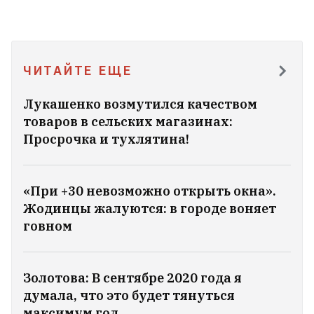
Андерса из-под Новогрудка отсудил $180
тысяч за страдания отца в советском
лагере
13
ЧИТАЙТЕ ЕЩЕ
Немецкая дипломат в Минске в
Лукашенко возмутился качеством
парке Янки Купалы прочла
товаров в сельских магазинах:
стихотворение белорусского
Просрочка и тухлятина!
классика
10
«При +30 невозможно открыть окна».
Жодинцы жалуются: в городе воняет
говном
Золотова: В сентябре 2020 года я
думала, что это будет тянуться
максимум год