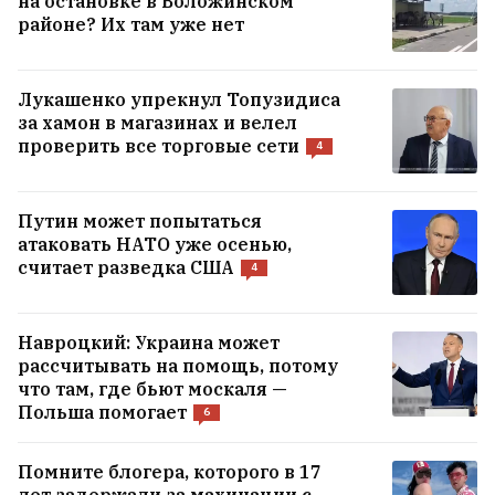
на остановке в Воложинском
районе? Их там уже нет
Лукашенко упрекнул Топузидиса
за хамон в магазинах и велел
проверить все торговые сети
4
Трамп запретил в США
Путин может попытаться
атаковать НАТО уже осенью,
«родильный туризм» для
считает разведка США
4
отдельных категорий
1
Навроцкий: Украина может
рассчитывать на помощь, потому
что там, где бьют москаля —
Польша помогает
6
Помните блогера, которого в 17
лет задержали за махинации с