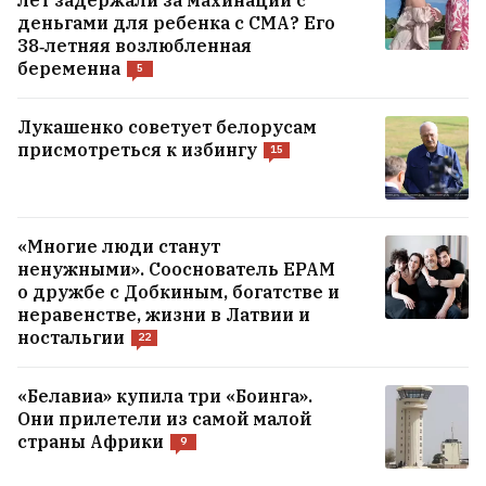
деньгами для ребенка с СМА? Его
38‑летняя возлюбленная
беременна
5
Лукашенко советует белорусам
присмотреться к избингу
15
Шквал, сильный ветер и град натворили
бед этой ночью
«Многие люди станут
ненужными». Сооснователь EPAM
Минским Шабанам посвятили модную
о дружбе с Добкиным, богатстве и
коллекцию: где купить и что по ценам?
5
неравенстве, жизни в Латвии и
ностальгии
22
Женский алкоголизм: чем он отличается
«Белавиа» купила три «Боинга».
от мужского и как к таким женщинам
Они прилетели из самой малой
относиться?
12
страны Африки
9