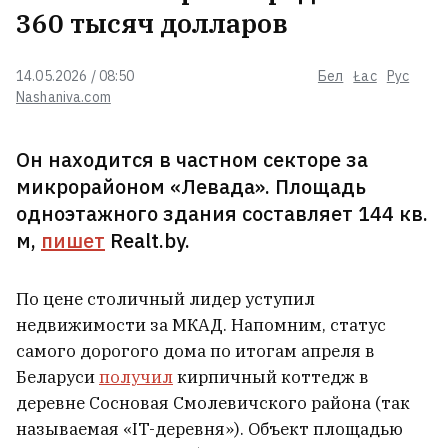
360 тысяч долларов
Помните милых диких лошадей
на остановке в Воложинском
14.05.2026 / 08:50
Бел
Łac
Рус
районе? Их там уже нет
Nashaniva.com
Лукашенко упрекнул Топузидиса
Он находится в частном секторе за
за хамон в магазинах и велел
микрорайоном «Левада». Площадь
проверить все торговые сети
4
одноэтажного здания составляет 144 кв.
м,
пишет
Realt.by.
Путин может попытаться
атаковать НАТО уже осенью,
По цене столичный лидер уступил
считает разведка США
4
недвижимости за МКАД. Напомним, статус
самого дорогого дома по итогам апреля в
Тихановская призвала белорусов
Беларуси
получил
кирпичный коттедж в
в эмиграции быть более
деревне Сосновая Смолевичского района (так
активными, а не надеяться на
называемая «IT-деревня»). Объект площадью