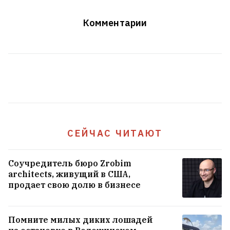
Трамп заявил, что Украина не получит
ракет Patriot
Комментарии
14
В Екатеринбурге атакован склад
Wildberries
На «Гродно Азоте» произошел
внеплановый выброс аммиака
СЕЙЧАС ЧИТАЮТ
Вчера в Беларуси было +40°C
1
Соучредитель бюро Zrobim
architects, живущий в США,
продает свою долю в бизнесе
Помните милых диких лошадей