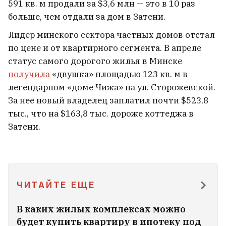
кабинеты
591 кв. м продали за $3,6 млн — это в 10 раз
54
больше, чем отдали за дом в Затени.
Лидер минского сектора частных домов отстал
по цене и от квартирного сегмента. В апреле
статус самого дорогого жилья в Минске
получила
«двушка» площадью 123 кв. м в
легендарном «доме Чижа» на ул. Сторожевской.
За нее новый владелец заплатил почти $523,8
тыс., что на $163,8 тыс. дороже коттеджа в
Затени.
В Венесуэле начались переговоры
ЧИТАЙТЕ ЕЩЕ
между властями и оппозицией
1
В каких жилых комплексах можно
будет купить квартиру в ипотеку под