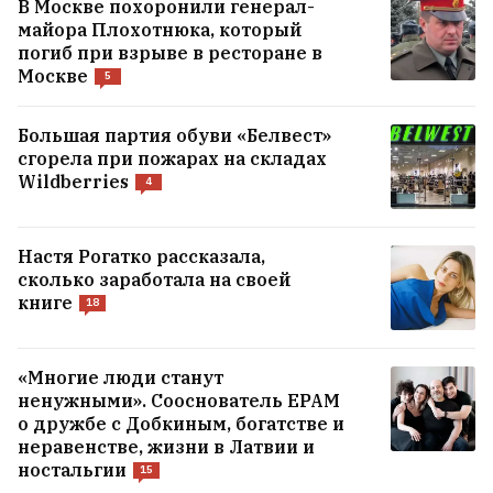
В Москве похоронили генерал-
майора Плохотнюка, который
погиб при взрыве в ресторане в
Москве
5
Большая партия обуви «Белвест»
сгорела при пожарах на складах
Wildberries
4
Настя Рогатко рассказала,
сколько заработала на своей
книге
18
«Многие люди станут
ненужными». Сооснователь EPAM
о дружбе с Добкиным, богатстве и
неравенстве, жизни в Латвии и
ностальгии
15