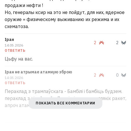
Гродно
продажи нефти !
3
Но, генералы ксир на это не пойдут, для них, ядерное
оружие = физическому выживанию их режима и их
схематоза.
Іран
2
2
14.05.2026
ОТВЕТИТЬ
Цьфу на вас.
Іран не атрымае атамную зброю
2
0
14.05.2026
ОТВЕТИТЬ
Пераклад з трампаўскага - Бамбілі і бамбіць будзем.
пераклад з кітайскай - Дадзім іранцам усялякіх ракет,
ПОКАЗАТЬ ВСЕ КОММЕНТАРИИ
апроч атамных.
«Не обязаны». Страховая компания
отказала белорусу в продлении полиса
после крупной выплаты
5