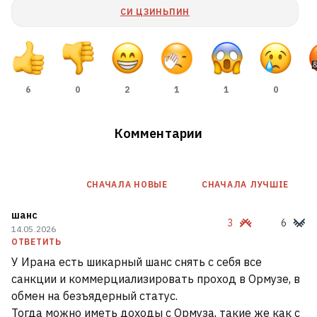
СИ ЦЗИНЬПИН
6
0
2
1
1
0
Комментарии
СНАЧАЛА НОВЫE
СНАЧАЛА ЛУЧШІЕ
шанс
3
6
14.05.2026
«Начинаю понимать людей,
ОТВЕТИТЬ
У Ирана есть шикарный шанс снять с себя все
которые живут в туристических
санкции и коммерциализировать проход в Ормузе, в
городах и не любят приезжих».
обмен на безъядерный статус.
Что туристический бум приносит
Тогда можно иметь доходы с Ормуза, такие же как с