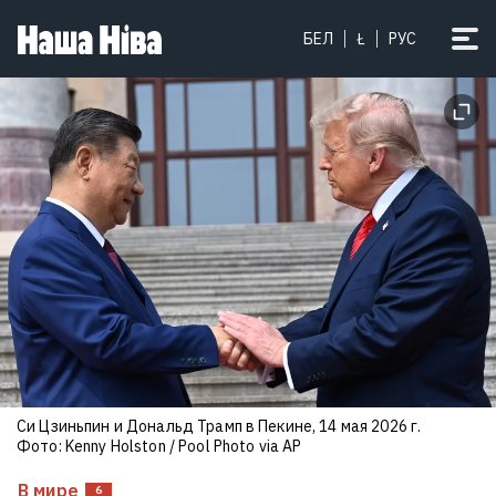
«Об этот трамплин можно
БЕЛ
Ł
РУС
убиваться каждый день».
Известный тренер погиб на
велотренировке из-за
неожиданного препятствия
1
Си Цзиньпин и Дональд Трамп в Пекине, 14 мая 2026 г.
Фото: Kenny Holston / Pool Photo via AP
В мире
6