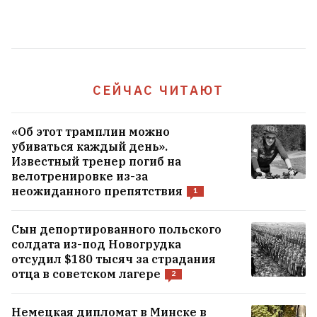
Жара. Как пережить и как вести себя в
такую погоду?
1
СЕЙЧАС ЧИТАЮТ
Инфантино извинился за ошибку, но
остался президентом ФИФА
3
«Об этот трамплин можно
убиваться каждый день».
«Эти объекты были осуждены». Почему
Известный тренер погиб на
последствия баллистики по
велотренировке из-за
логистическим центрам под Киевом
неожиданного препятствия
1
такие тяжелые
10
Сын депортированного польского
солдата из-под Новогрудка
ВСЕ НОВОСТИ →
отсудил $180 тысяч за страдания
отца в советском лагере
2
Немецкая дипломат в Минске в