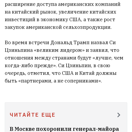
Минске: Мы поняли, что люди
расширение доступа американских компаний
аплодировали не саксофонисту, а
на китайский рынок, увеличение китайских
нам с женой
инвестиций в экономику США, а также рост
22
закупок американской сельхозпродукции.
Во время встречи Дональд Трамп назвал Си
Цзиньпина «великим лидером» и заявил, что
отношения между странами будут «лучше, чем
когда-либо прежде». Си Цзиньпин, в свою
очередь, отметил, что США и Китай должны
быть «партнерами, а не соперниками».
ЧИТАЙТЕ ЕЩЕ
В российском суде белорус нецензурно
В Москве похоронили генерал-майора
назвал сотрудника ФСБ «тупым,