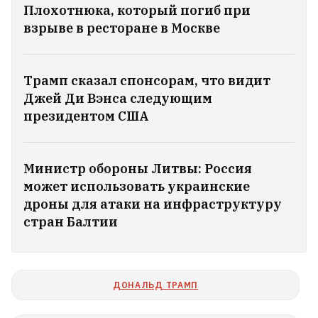
Плохотнюка, который погиб при
неразвитым человеком». А после
взрыве в ресторане в Москве
доказывал, что это он о себе
Устроила день рождения для дорогой
Трамп сказал спонсорам, что видит
собаки мальтипу, мечтает о внуках: как
Джей Ди Вэнса следующим
сейчас живет Анжелика Агурбаш
4
президентом США
Статкевич: Все попытки выдавить меня
Министр обороны Литвы: Россия
из Беларуси были тщетны. Я не покину
может использовать украинские
страну
17
дроны для атаки на инфраструктуру
стран Балтии
В Беларуси уже +30°С
В центре Минска выставили на
ДОНАЛЬД ТРАМП
продажу известный бар