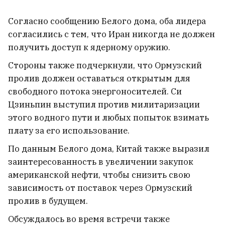
В Мозыре просто пекло. Там уже
Согласно сообщению Белого дома, оба лидера
+35°C
согласились с тем, что Иран никогда не должен
получить доступ к ядерному оружию.
Стороны также подчеркнули, что Ормузский
пролив должен оставаться открытым для
свободного потока энергоносителей. Си
Цзиньпин выступил против милитаризации
этого водного пути и любых попыток взимать
плату за его использование.
По данным Белого дома, Китай также выразил
заинтересованность в увеличении закупок
американской нефти, чтобы снизить свою
зависимость от поставок через Ормузский
пролив в будущем.
Статкевич о «Ночи музеев» в
Обсуждалось во время встречи также