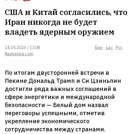
Сын депортированного польского
США и Китай согласились, что
солдата из-под Новогрудка
отсудил $180 тысяч за страдания
Иран никогда не будет
отца в советском лагере
2
владеть ядерным оружием
Немецкая дипломат в Минске в
парке Янки Купалы прочла
14.05.2026 / 13:08
Бел
Łac
Рус
стихотворение белорусского
Nashaniva.com
классика
2
По итогам двусторонней встречи в
Белорусский мужской хор
Пекине Дональд Трамп и Си Цзиньпин
«Касары» снялся в третьем
сезоне популярного польского
достигли ряда важных соглашений в
сериала «1670»
3
сфере энергетики и международной
безопасности — Белый дом назвал
Гомельчанин получил ножевое
переговоры успешными, отметив
ранение в живот, но еще сутки
укрепление экономического
пил с обидчиком и только потом
сотрудничества между странами.
пошел к врачу