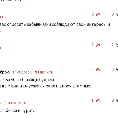
0
0
ИТЬ
у вас спросить забыли. Они соблюдают свои интересы и
.
2
2
Ь
2
0
зброю
14.05.2026
ОТВЕТИТЬ
- Бамбілі і бамбіць будзем.
адзім іранцам усялякіх ракет, апроч атамных.
1
0
26
ОТВЕТИТЬ
слабился и курит.