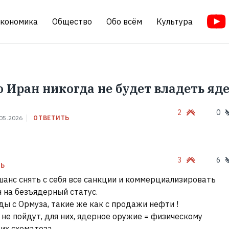
кономика
Общество
Обо всём
Культура
о Иран никогда не будет владеть я
2
0
05.2026
ОТВЕТИТЬ
3
6
ТЬ
шанс снять с себя все санкции и коммерциализировать
н на безъядерный статус.
ы с Ормуза, такие же как с продажи нефти !
 не пойдут, для них, ядерное оружие = физическому
их схематоза.