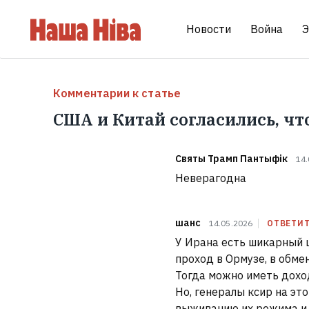
Новости
Война
Э
Комментарии к статье
США и Китай согласились, чт
Святы Трамп Пантыфік
14.
Неверагодна
шанс
14.05.2026
ОТВЕТИ
У Ирана есть шикарный 
проход в Ормузе, в обме
Тогда можно иметь доход
Но, генералы ксир на это
выживанию их режима и 