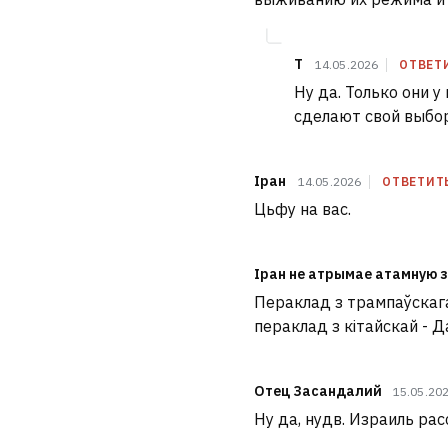
Т
14.05.2026
ОТВЕТ
Ну да. Только они 
сделают свой выбор
Іран
14.05.2026
ОТВЕТИТ
Цьфу на вас.
Іран не атрымае атамную 
Пераклад з трампаўскага 
пераклад з кітайскай - Д
Отец Засандалий
15.05.20
Ну да, нудв. Израиль рас