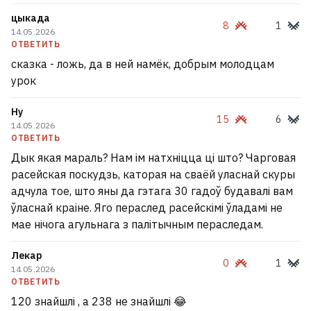
цыкада
8
1
14.05.2026
ОТВЕТИТЬ
сказка - ложь, да в ней намёк, добрым молодцам
урок
Ну
15
6
14.05.2026
ОТВЕТИТЬ
Дык якая мараль? Нам ім натхніцца ці што? Чарговая
расейская поскудзь, каторая на сваёй уласнай скуры
адчула тое, што яны да гэтага 30 гадоў будавалі вам
ўласнай краіне. Яго пераслед расейскімі ўладамі не
мае нічога агульнага з палітычным пераследам.
Лекар
0
1
14.05.2026
ОТВЕТИТЬ
120 знайшлі , а 238 не знайшлі 😂