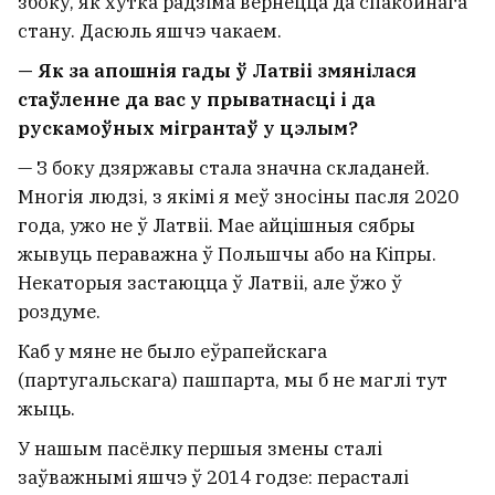
збоку, як хутка радзіма вернецца да спакойнага
стану. Дасюль яшчэ чакаем.
— Як за апошнія гады ў Латвіі змянілася
стаўленне да вас у прыватнасці і да
рускамоўных мігрантаў у цэлым?
— З боку дзяржавы стала значна складаней.
Многія людзі, з якімі я меў зносіны пасля 2020
года, ужо не ў Латвіі. Мае айцішныя сябры
жывуць пераважна ў Польшчы або на Кіпры.
Некаторыя застаюцца ў Латвіі, але ўжо ў
роздуме.
Каб у мяне не было еўрапейскага
(партугальскага) пашпарта, мы б не маглі тут
жыць.
У нашым пасёлку першыя змены сталі
заўважнымі яшчэ ў 2014 годзе: перасталі