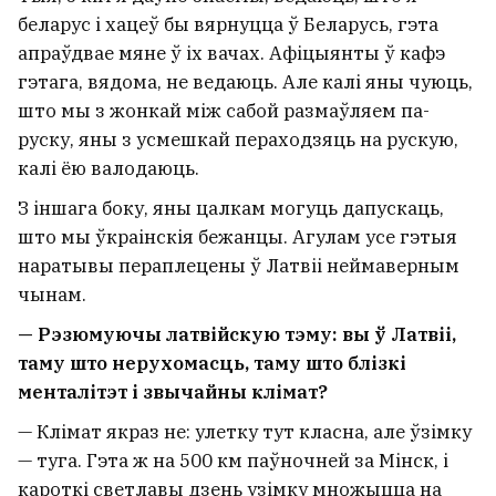
беларус і хацеў бы вярнуцца ў Беларусь, гэта
апраўдвае мяне ў іх вачах. Афіцыянты ў кафэ
гэтага, вядома, не ведаюць. Але калі яны чуюць,
што мы з жонкай між сабой размаўляем па-
руску, яны з усмешкай пераходзяць на рускую,
калі ёю валодаюць.
З іншага боку, яны цалкам могуць дапускаць,
што мы ўкраінскія бежанцы. Агулам усе гэтыя
наратывы пераплецены ў Латвіі неймаверным
чынам.
— Рэзюмуючы латвійскую тэму: вы ў Латвіі,
таму што нерухомасць, таму што блізкі
менталітэт і звычайны клімат?
— Клімат якраз не: улетку тут класна, але ўзімку
— туга. Гэта ж на 500 км паўночней за Мінск, і
кароткі светлавы дзень узімку множыцца на