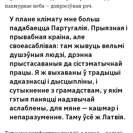
пахмурнае неба — дэпрэсіўная рэч.
У плане клімату мне больш
падабаецца Партугалія. Прыязная і
прывабная краіна, але
своеасаблівая: там жывуць вельмі
душэўныя людзі, дрэнна
прыстасаваныя да сістэматычнай
працы. Я ж выхаваны ў традыцыі
адказнасці і дысцыпліны, і
сутыкненне з грамадствам, у якім
гэтыя паняцці надзвычай
аслаблены, для мяне — кашмар і
непаразуменне. Таму ўсё ж Латвія.
Тут у нас камфортнае жыллё, а вакол — вельмі