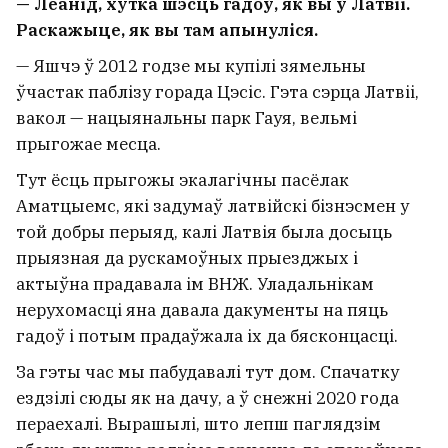
— Леанід, хутка шэсць гадоў, як вы ў Латвіі.
Раскажыце, як вы там апынуліся.
— Яшчэ ў 2012 годзе мы купілі зямельны
ўчастак паблізу горада Цэсіс. Гэта сэрца Латвіі,
вакол — нацыянальны парк Гауя, вельмі
прыгожае месца.
Тут ёсць прыгожы экалагічны пасёлак
Аматцыемс, які задумаў латвійскі бізнэсмен у
той добры перыяд, калі Латвія была досыць
прыязная да рускамоўных прыезджых і
актыўна прадавала ім ВНЖ. Уладальнікам
нерухомасці яна давала дакументы на пяць
гадоў і потым прадаўжала іх да бясконцасці.
За гэты час мы пабудавалі тут дом. Спачатку
ездзілі сюды як на дачу, а ў снежні 2020 года
пераехалі. Вырашылі, што лепш паглядзім