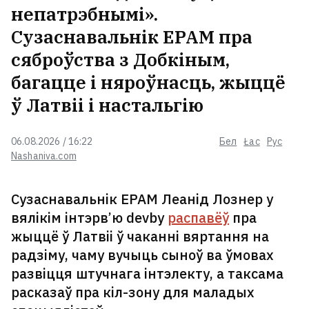
непатрэбнымі».
Сузаснавальнік EPAM пра
сяброўства з Добкіным,
багацце і няроўнасць, жыццё
ў Латвіі і настальгію
06.08.2026 / 16:22
Бел
Łac
Рус
Nashaniva.com
Сузаснавальнік EPAM Леанід Лознер у
вялікім інтэрв’ю devby
распавёў
пра
жыццё ў Латвіі ў чаканні вяртання на
радзіму, чаму вучыць сыноў ва ўмовах
развіцця штучнага інтэлекту, а таксама
расказаў пра кіл-зону для маладых