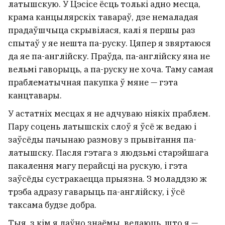
латышскую. У Цэсісе ёсць толькі адно месца,
крама канцылярскіх тавараў, дзе немаладая
прадаўшчыца скрывілася, калі я першы раз
спытаў у яе нешта па-руску. Цяпер я звяртаюся
да яе па-англійску. Праўда, па-англійску яна не
вельмі гаворыць, а па-руску не хоча. Таму самая
праблематычная пакупка ў мяне — гэта
канцтавары.
У астатніх месцах я не адчуваю ніякіх праблем.
Пару соцень латышскіх слоў я ўсё ж ведаю і
заўсёды пачынаю размову з прывітання па-
латышску. Пасля гэтага з людзьмі старэйшага
пакалення магу перайсці на рускую, і гэта
заўсёды сустракаецца прыязна. З моладдзю ж
трэба адразу гаварыць па-англійску, і ўсё
таксама будзе добра.
Тыя, з кім я даўно знаёмы, ведаюць, што я —