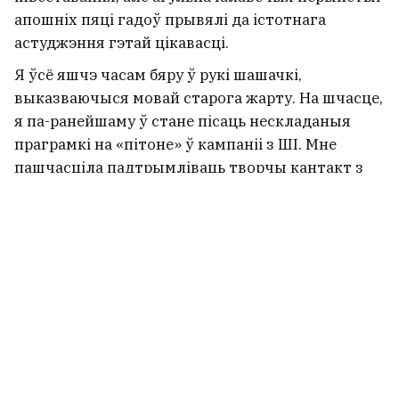
апошніх пяці гадоў прывялі да істотнага
астуджэння гэтай цікавасці.
Я ўсё яшчэ часам бяру ў рукі шашачкі,
выказваючыся мовай старога жарту. На шчасце,
я па-ранейшаму ў стане пісаць нескладаныя
праграмкі на «пітоне» ў кампаніі з ШІ. Мне
пашчасціла падтрымліваць творчы кантакт з
лідарам кампаніі Gero Пятром Федзічавым —
гэта крыніца маёй наіўнай калянавуковай
творчасці. І з дапамогай вайб-кодынгу я
мадэлюю розныя простыя ідэі ў галіне праблем
старэння-даўгалецця. Проста для ўласнай
інтэлектуальнай пацехі.
Яшчэ — зноў-такі ў партнёрстве з ШІ — я напісаў
некалькі кароценькіх навукова-фантастычных
апавяданняў. Іх можна знайсці на author.today —