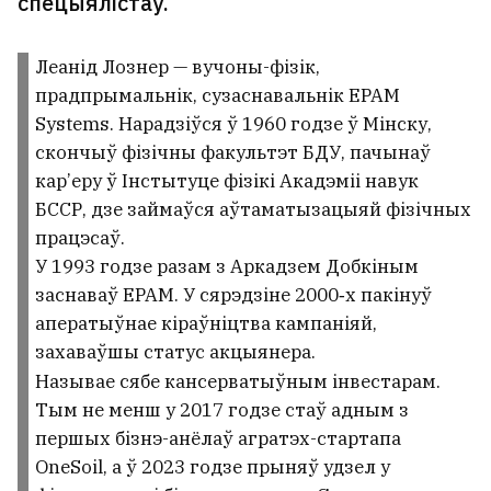
спецыялістаў.
Леанід Лознер — вучоны-фізік,
прадпрымальнік, сузаснавальнік EPAM
Systems. Нарадзіўся ў 1960 годзе ў Мінску,
скончыў фізічны факультэт БДУ, пачынаў
кар’еру ў Інстытуце фізікі Акадэміі навук
БССР, дзе займаўся аўтаматызацыяй фізічных
працэсаў.
У 1993 годзе разам з Аркадзем Добкіным
заснаваў EPAM. У сярэдзіне 2000‑х пакінуў
аператыўнае кіраўніцтва кампаніяй,
захаваўшы статус акцыянера.
Называе сябе кансерватыўным інвестарам.
Тым не менш у 2017 годзе стаў адным з
першых бізнэ-анёлаў агратэх-стартапа
OneSoil, а ў 2023 годзе прыняў удзел у