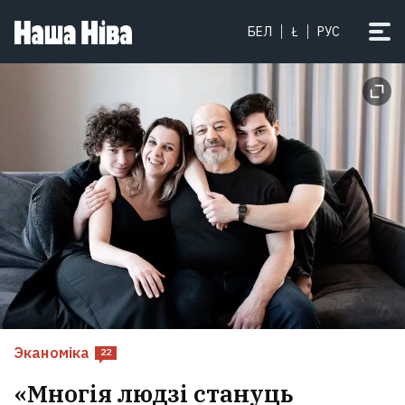
БЕЛ
Ł
РУС
Эканоміка
22
«Многія людзі стануць