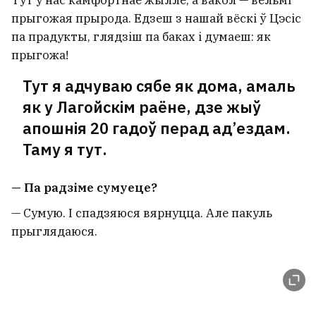
прыгожая прырода. Едзеш з нашай вёскі ў Цэсіс
па прадукты, глядзіш па баках і думаеш: як
прыгожа!
Тут я адчуваю сябе як дома, амаль
як у Лагойскім раёне, дзе жыў
апошнія 20 гадоў перад ад’ездам.
Таму я тут.
— Па радзіме сумуеце?
— Сумую. І спадзяюся вярнуцца. Але пакуль
прыглядаюся.