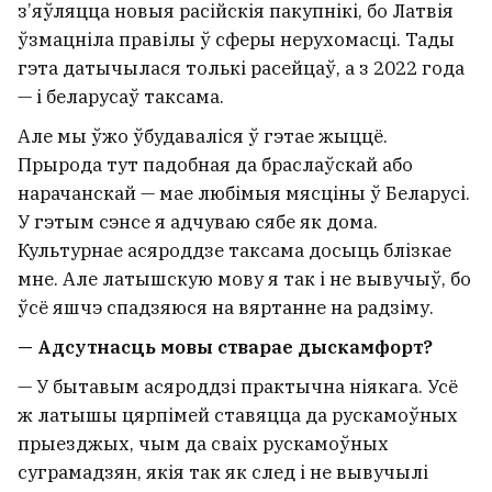
з’яўляцца новыя расійскія пакупнікі, бо Латвія
ўзмацніла правілы ў сферы нерухомасці. Тады
гэта датычылася толькі расейцаў, а з 2022 года
— і беларусаў таксама.
Але мы ўжо ўбудаваліся ў гэтае жыццё.
Прырода тут падобная да браслаўскай або
нарачанскай — мае любімыя мясціны ў Беларусі.
У гэтым сэнсе я адчуваю сябе як дома.
Культурнае асяроддзе таксама досыць блізкае
мне. Але латышскую мову я так і не вывучыў, бо
ўсё яшчэ спадзяюся на вяртанне на радзіму.
— Адсутнасць мовы стварае дыскамфорт?
— У бытавым асяроддзі практычна ніякага. Усё
ж латышы цярпімей ставяцца да рускамоўных
прыезджых, чым да сваіх рускамоўных
суграмадзян, якія так як след і не вывучылі