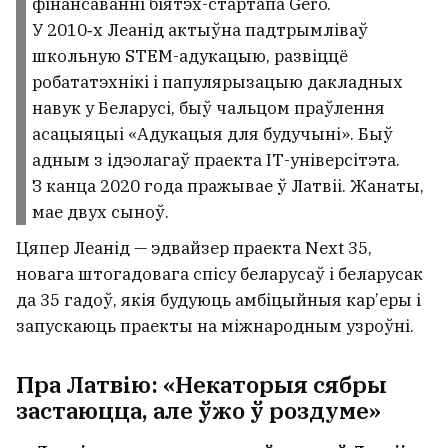
фінансаванні біятэх-стартапа Gero.
У 2010‑х Леанід актыўна падтрымліваў
школьную STEM-адукацыю, развіццё
робататэхнікі і папулярызацыю дакладных
навук у Беларусі, быў чальцом праўлення
асацыяцыі «Адукацыя для будучыні». Быў
адным з ідэолагаў праекта ІТ-універсітэта.
З канца 2020 года пражывае ў Латвіі. Жанаты,
мае двух сыноў.
Цяпер Леанід — эдвайзер праекта Next 35,
новага штогадовага спісу беларусаў і беларусак
да 35 гадоў, якія будуюць амбіцыйныя кар’еры і
запускаюць праекты на міжнародным узроўні.
Пра Латвію: «Некаторыя сябры
застаюцца, але ўжо ў роздуме»