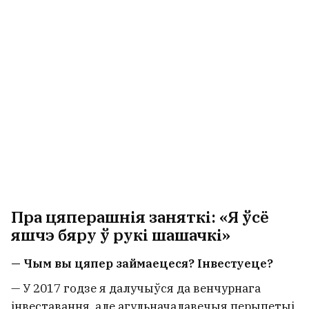
Пра цяперашнія заняткі: «Я ўсё
яшчэ бяру ў рукі шашачкі»
— Чым вы цяпер займаецеся? Інвестуеце?
— У 2017 годзе я далучыўся да венчурнага
інвеставання, але агульначалавечыя перыпетыі