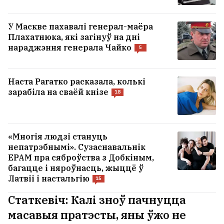
У Маскве пахавалі генерал-маёра
Плахатнюка, які загінуў на дні
нараджэння генерала Чайко
5
Наста Рагатко расказала, колькі
зарабіла на сваёй кнізе
18
«Многія людзі стануць
непатрэбнымі». Сузаснавальнік
EPAM пра сяброўства з Добкіным,
багацце і няроўнасць, жыццё ў
Латвіі і настальгію
15
Статкевіч: Калі зноў пачнуцца
масавыя пратэсты, яны ўжо не