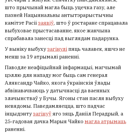
што прычынай магла быць уцечка газу, але
пазней Нацыянальны антытэрарыстычны
камітэт Расіі
заявіў
, што ў рэстаране спрацавала
выбуховае прыстасаванне, якое жанчына
спрабавала занесці пад выглядам падарунка.
У выніку выбуху
загінулі
пяць чалавек, яшчэ не
менш за 19 атрымалі раненні.
Паводле неафіцыйнай інфармацыі, магчымай
цэллю для нападу мог быць сам генерал
Аляксандр Чайко, якога ўкраінскія ўлады
абвінавачваюць у датычнасці да ваенных
злачынстваў у Бучы. Ягоны стан пасля выбуху
невядомы. Паведамляецца, што падчас
інцыдэнту
загінуў
яго зяць Данііл Перадрый, а
25‑гадовая дачка Марыя Чайко
магла атрымаць
раненні.