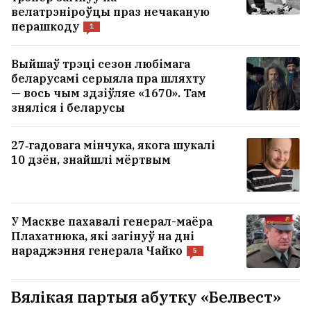
велатрэніроўцы праз нечаканую
перашкоду
1
Выйшаў трэці сезон любімага
беларусамі серыяла пра шляхту
— вось чым здзіўляе «1670». Там
зняліся і беларусы
27‑гадовага мінчука, якога шукалі
10 дзён, знайшлі мёртвым
У Маскве пахавалі генерал-маёра
Плахатнюка, які загінуў на дні
нараджэння генерала Чайко
5
Вялікая партыя абутку «Белвест»