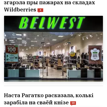
згарэла пры пажарах на складах
Wildberries
4
Наста Рагатко расказала, колькі
зарабіла на сваёй кнізе
18