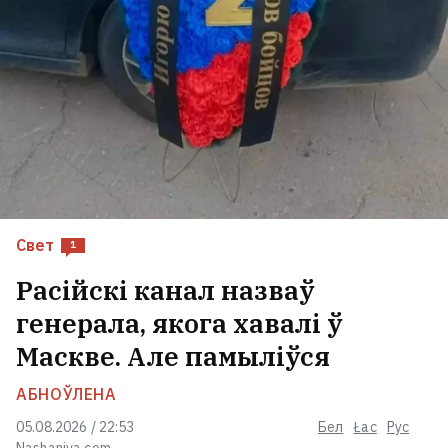
Свет
1
Расійскі канал назваў
генерала, якога хавалі ў
Маскве. Але памыліўся
АБНОЎЛЕНА
05.08.2026 / 22:53
Бел
Łac
Рус