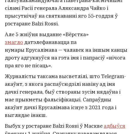
галоўнакамандуючага Паветрана-касмічнымі
сіламі Расіі генерала Аляксандра Чайко і
прысутнічаў на святкаванні яго 55‑годдзя ў
рэстаране Balzi Rossi.
Але 5 жніўня выданне «Вёрстка»
змагло
датэлефанавацца па
нумары Ерусалімава — чалавек на іншым канцы
дроту адгукнуўся на гэта імя і папрасіў «нічога
пра яго не пісаць».
Журналісты таксама высветлілі, што Telegram-
акаўнт, з якога распаўсюдзілі навіну ад імя
дачкі генерала, быў створаны зусім нядаўна і
мае прыкметы фальсіфікацыі. Сапраўдны
акаўнт дачкі Ерусалімава існуе з 2021 года і
выглядае інакш.
Выбух у рэстаране Balzi Rossi ў Маскве
адбыўся
ўвечары 1 жніўня. Спачатку паведамлялася,