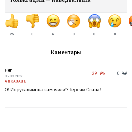
25
0
6
0
0
0
Каментары
Ннг
29
0
05.08.2026
АДКАЗАЦЬ
О! Иерусалимова замочили!? Героям Слава!