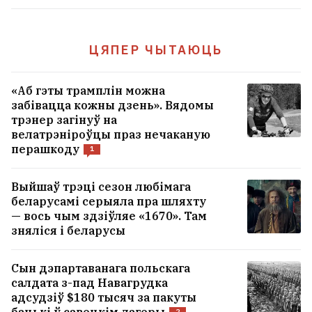
ЦЯПЕР ЧЫТАЮЦЬ
«Аб гэты трамплін можна
забівацца кожны дзень». Вядомы
трэнер загінуў на
велатрэніроўцы праз нечаканую
перашкоду
1
Выйшаў трэці сезон любімага
беларусамі серыяла пра шляхту
— вось чым здзіўляе «1670». Там
зняліся і беларусы
Сын дэпартаванага польскага
салдата з-пад Навагрудка
адсудзіў $180 тысяч за пакуты
2