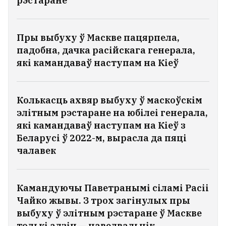
рэстаране
Пры выбуху ў Маскве пацярпела,
падобна, дачка расійскага генерала,
які камандаваў наступам на Кіеў
Колькасць ахвяр выбуху ў маскоўскім
элітным рэстаране на юбілеі генерала,
які камандаваў наступам на Кіеў з
Беларусі ў 2022-м, вырасла да пяці
чалавек
Камандуючы Паветранымі сіламі Расіі
Чайко жывы. З трох загінулых пры
выбуху ў элітным рэстаране ў Маскве
толькі адзін — наведвальнік