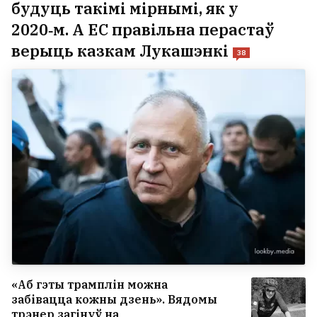
будуць такімі мірнымі, як у
2020‑м. А ЕС правільна перастаў
верыць казкам Лукашэнкі
38
«Аб гэты трамплін можна
забівацца кожны дзень». Вядомы
трэнер загінуў на