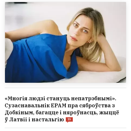
«Многія людзі стануць непатрэбнымі».
Сузаснавальнік EPAM пра сяброўства з
Добкіным, багацце і няроўнасць, жыццё
ў Латвіі і настальгію
15