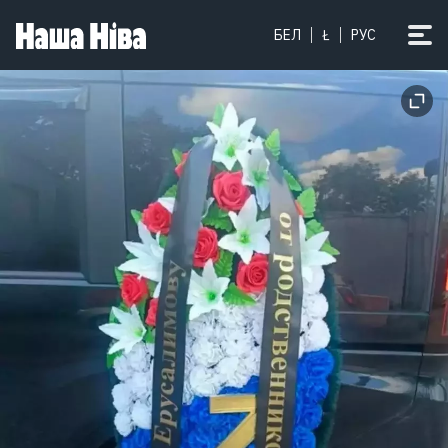
БЕЛ
Ł
РУС