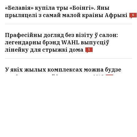
«Белавія» купіла тры «Боінгі». Яны
прыляцелі з самай малой краіны Афрыкі
6
Прафесійны догляд без візіту ў салон:
легендарны брэнд WAHL выпусціў
лінейку для стрыжкі дома
1
У якіх жылых комплексах можна будзе
купіць кватэру ў іпатэку пад 1%?
6
«Галандскі архітэктар», які адбудаваў
Вострую браму і паставіў сабе дом-
крэпасць у Гайцюнішках, аказаўся
ніякім не галандцам. Але яго спадчына
захапляе
10