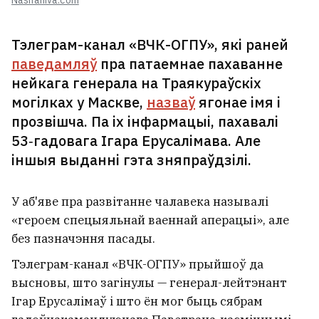
Nashaniva.com
Тэлеграм-канал «ВЧК-ОГПУ», які раней
паведамляў
пра патаемнае пахаванне
нейкага генерала на Траякураўскіх
могілках у Маскве,
назваў
ягонае імя і
прозвішча. Па іх інфармацыі, пахавалі
53‑гадовага Ігара Ерусалімава. Але
іншыя выданні гэта зняпраўдзілі.
У аб'яве пра развітанне чалавека называлі
«героем спецыяльнай ваеннай аперацыі», але
без пазначэння пасады.
Тэлеграм-канал «ВЧК-ОГПУ» прыйшоў да
высновы, што загінулы — генерал-лейтэнант
Ігар Ерусалімаў і што ён мог быць сябрам