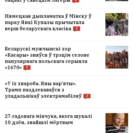
бацькі ў савецкім лагеры
Нямецкая дыпламатка ў Мінску ў
парку Янкі Купалы прычытала
верш беларускага класіка
2
Беларускі мужчынскі хор
«Касары» зняўся ў трэцім сезоне
папулярнага польскага серыяла
«1670»
3
«У іх хвароба. Яны вар’яты».
Трамп паздзекаваўся з
уладальнікаў электрамабіляў
2
27‑гадовага мінчука, якога шукалі
10 дзён, знайшлі мёртвым