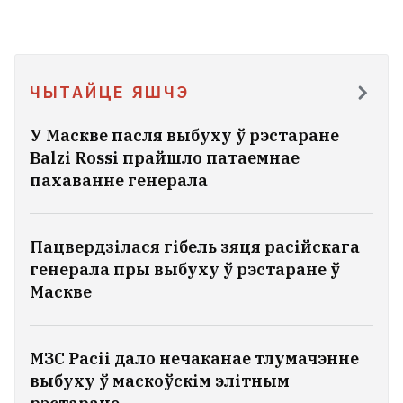
ЧЫТАЙЦЕ ЯШЧЭ
У Маскве пасля выбуху ў рэстаране
Balzi Rossi прайшло патаемнае
пахаванне генерала
Пацвердзілася гібель зяця расійскага
генерала пры выбуху ў рэстаране ў
Маскве
МЗС Расіі дало нечаканае тлумачэнне
выбуху ў маскоўскім элітным