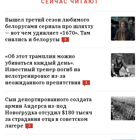
СЕЙЧАС ЧИТАЮТ
В Беларуси уже +30°С
Вышел третий сезон любимого
белорусами сериала про шляхту
— вот чем удивляет «1670». Там
снялись и белорусы
3
«Об этот трамплин можно
убиваться каждый день».
Известный тренер погиб на
велотренировке из-за
неожиданного препятствия
1
Сын депортированного солдата
армии Андерса из-под
Новогрудка отсудил $180 тысяч
за страдания отца в советском
В центре Минска выставили на
лагере
2
продажу известный бар