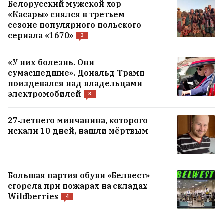
Белорусский мужской хор
«Касары» снялся в третьем
сезоне популярного польского
сериала «1670»
3
«У них болезнь. Они
сумасшедшие». Дональд Трамп
поиздевался над владельцами
электромобилей
3
27‑летнего минчанина, которого
искали 10 дней, нашли мёртвым
«Начинаю понимать людей, которые
Большая партия обуви «Белвест»
живут в туристических городах и не
сгорела при пожарах на складах
любят приезжих». Что туристический
Wildberries
4
бум приносит Гродно
3