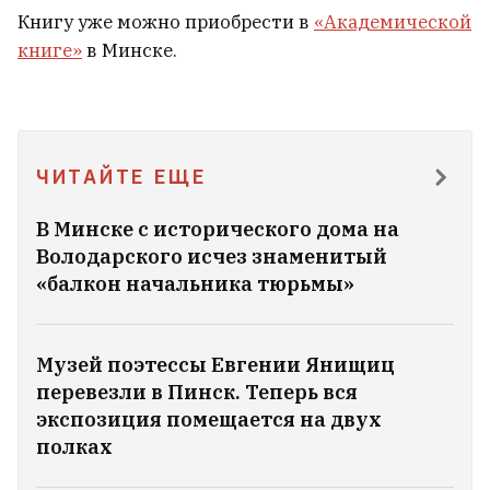
Книгу уже можно приобрести в
«Академической
книге»
в Минске.
В Варшаве ограбили и попытались
похитить белоруса, когда он клал
деньги на счет
21
ЧИТАЙТЕ ЕЩЕ
В Минске с исторического дома на
Володaрского исчез знаменитый
«балкон начальника тюрьмы»
Музей поэтессы Евгении Янищиц
перевезли в Пинск. Теперь вся
экспозиция помещается на двух
полках