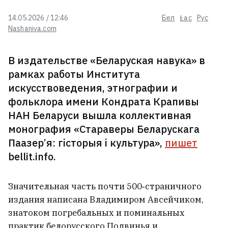
Вышел третий сезон любимого
14.05.2026 / 12:46
Бел
Łac
Рус
белорусами сериала про шляхту
Nashaniva.com
— вот чем удивляет «1670». Там
снялись и белорусы
3
В издательстве «Беларуская навука» в
Сын депортированного солдата
рамках работы Института
армии Андерса из-под
искусствоведения, этнографии и
Новогрудка отсудил $180 тысяч
фольклора имени Кондрата Крапивы
за страдания отца в советском
лагере
2
НАН Беларуси вышла коллективная
монография «Стараверы Беларускага
Немецкая дипломат в Минске в
Паазер’я: гісторыя і культура»,
пишет
парке Янки Купалы прочла
bellit.info.
стихотворение белорусского
классика
3
Значительная часть почти 500‑страничного
Белорусский мужской хор
издания написана Владимиром Авсейчиком,
«Касары» снялся в третьем
знатоком погребальных и поминальных
сезоне популярного польского
практик белорусского Подвинья и