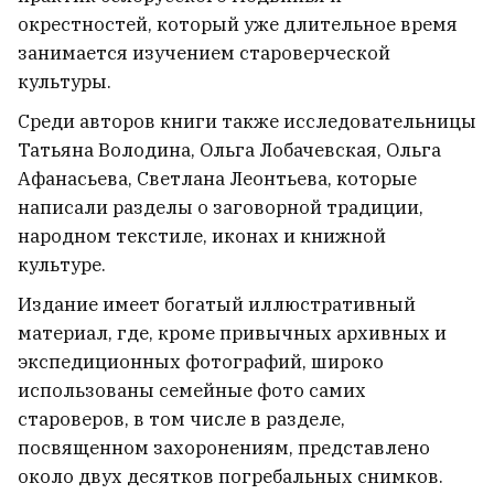
сериала «1670»
3
окрестностей, который уже длительное время
занимается изучением староверческой
Статкевич — американскому
культуры.
дипломату на границе: Вам нужен
Среди авторов книги также исследовательницы
только хороший пиар, а я ради
Татьяна Володина, Ольга Лобачевская, Ольга
этого должен отказаться от
Афанасьева, Светлана Леонтьева, которые
родины?
21
написали разделы о заговорной традиции,
народном текстиле, иконах и книжной
культуре.
Издание имеет богатый иллюстративный
материал, где, кроме привычных архивных и
экспедиционных фотографий, широко
использованы семейные фото самих
староверов, в том числе в разделе,
посвященном захоронениям, представлено
около двух десятков погребальных снимков.