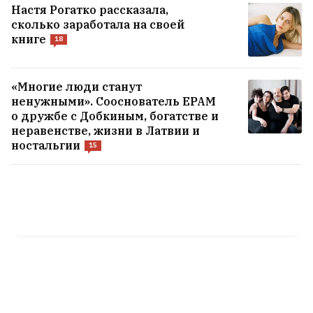
Настя Рогатко рассказала,
«Не обязаны». Страховая компания
сколько заработала на своей
отказала белорусу в продлении полиса
книге
18
после крупной выплаты
5
«Многие люди станут
Жара. Как пережить и как вести себя в
ненужными». Сооснователь EPAM
такую погоду?
1
о дружбе с Добкиным, богатстве и
неравенстве, жизни в Латвии и
ностальгии
15
Инфантино извинился за ошибку, но
остался президентом ФИФА
3
ВСЕ НОВОСТИ →