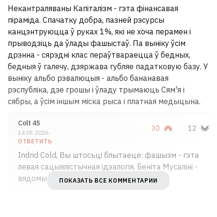
Некантраляваны Капіталізм - гэта фінансавая
піраміда. Спачатку добра, пазней рэсурсы
канцэнтруюцца ў руках 1%, які не хоча перамен і
прыводзіць да ўлады фашыстаў. Па выніку ўсім
дрэнна - сярэдні клас пераўтвараецца ў бедных,
бедныя ў галечу, дзяржава губляе падатковую базу. У
выніку альбо рэвалюцыя - альбо бананавая
рэспубліка, дзе грошы і ўладу трымаюць Сям'я і
сябры, а ўсім іншым міска рыса і платная медыцына.
Colt 45
30
12
14.05.2026
ОТВЕТИТЬ
Indrid Cold, Вы штосьці блытаеце: фашызм - гэта
левая сацыялістычная ідэалогія. Беніта Мусаліні -
вядомы сацыяліст.
ПОКАЗАТЬ ВСЕ КОММЕНТАРИИ