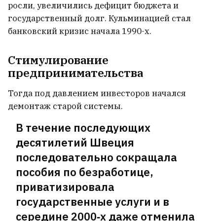
росли, увеличились дефицит бюджета и
государственный долг. Кульминацией стал
Семью медведей встретили в Мядельском
банковский кризис начала 1990-х.
районе
5
Стимулирование
В каких жилых комплексах можно будет
предпринимательства
купить квартиру в ипотеку под 1%?
6
Тогда под давлением инвесторов начался
демонтаж старой системы.
Дроны подожгли Ярославский НПЗ
6
В течение последующих
десятилетий Швеция
Почему мужчин привлекают женские
ягодицы? Ученые и это объяснили
39
последовательно сокращала
пособия по безработице,
МИД России: Нужно быть
приватизировала
готовыми к продолжительным
государственные услуги и в
боевым действиям
середине 2000‑х даже отменила
11