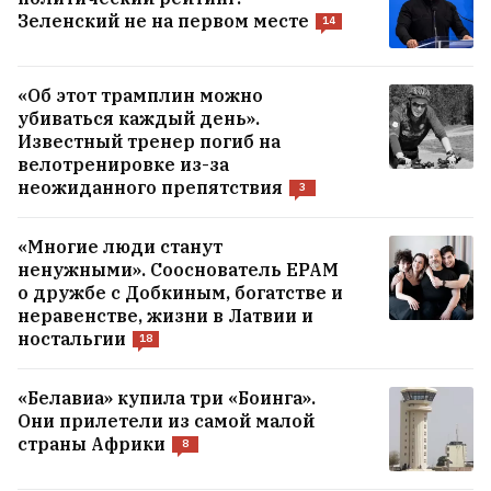
Зеленский не на первом месте
14
«Об этот трамплин можно
убиваться каждый день».
Известный тренер погиб на
велотренировке из-за
неожиданного препятствия
3
«Многие люди станут
ненужными». Сооснователь EPAM
о дружбе с Добкиным, богатстве и
неравенстве, жизни в Латвии и
ностальгии
18
«Белавиа» купила три «Боинга».
Они прилетели из самой малой
страны Африки
8