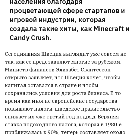
пиар, а я ради этого должен отказаться
населения благодаря
от родины?
22
процветающей сфере стартапов и
игровой индустрии, которая
В Варшаве ограбили и попытались
создала такие хиты, как Minecraft и
похитить белоруса, когда он клал деньги
Candy Crush.
на счет
21
Сегодняшняя Швеция выглядит уже совсем не
В Мозыре просто пекло. Там уже +35°C
так, как ее представляют многие за рубежом.
Министр финансов Элизабет Свантессон
открыто заявляет, что Швеция хочет, чтобы
ВСЕ НОВОСТИ →
капитал оставался в стране и чтобы
сохранялись условия для роста бизнеса. В то
время как многие европейские государства
повышают налоги, шведское правительство
снижает их уже третий год подряд. Верхняя
ставка подоходного налога, которая в 1980‑е
приближалась к 90%, теперь составляет около