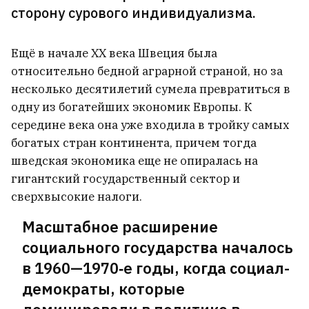
Статкевич: Если снова начнутся
сторону сурового индивидуализма.
массовые протесты, они уже не
будут такими мирными, как в
Ещё в начале XX века Швеция была
2020‑м. А ЕС правильно перестал
относительно бедной аграрной страной, но за
несколько десятилетий сумела превратиться в
верить сказкам Лукашенко
52
одну из богатейших экономик Европы. К
середине века она уже входила в тройку самых
богатых стран континента, причем тогда
шведская экономика еще не опиралась на
гигантский государственный сектор и
сверхвысокие налоги.
Масштабное расширение
социального государства началось
в 1960—1970‑е годы, когда социал-
демократы, которые