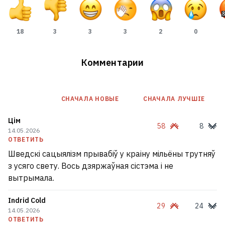
18
3
3
3
2
0
Комментарии
СНАЧАЛА НОВЫE
СНАЧАЛА ЛУЧШІЕ
Цім
58
8
14.05.2026
ОТВЕТИТЬ
Шведскі сацыялізм прывабіў у краіну мільёны трутняў
з усяго свету. Вось дзяржаўная сістэма і не
вытрымала.
Indrid Cold
29
24
14.05.2026
ОТВЕТИТЬ