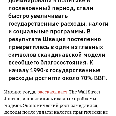
доминировали в политике в
послевоенный период, стали
На годовщину великого
быстро увеличивать
народного подъема 2020‑го в
государственные расходы, налоги
Вильнюсе пройдут марш с
и социальные программы. В
барабанщиками, забег и концерт
9
результате Швеция постепенно
превратилась в один из главных
символов скандинавской модели
всеобщего благосостояния. К
началу 1990‑х государственные
расходы достигли около 70% ВВП.
Именно тогда,
рассказывает
The Wall Street
Journal, и проявились главные проблемы
модели. Экономический рост замедлился,
доходы после уплаты налогов практически не