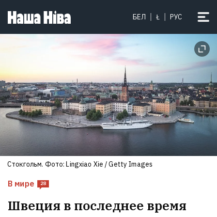
«Об этот трамплин можно
БЕЛ
Ł
РУС
убиваться каждый день».
Известный тренер погиб на
велотренировке из-за
неожиданного препятствия
3
Стокгольм. Фото: Lingxiao Xie / Getty Images
В мире
28
Швеция в последнее время