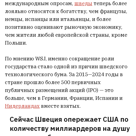
международным опросам,
шведы
теперь более
лояльно относятся к богатству, чем французы,
немцы, испанцы или итальянцы, и более
позитивно оценивают рыночную экономику,
чем жители любой европейской страны, кроме
Польши.
По мнению WSJ, именно сокращение роли
государства стало одной из причин шведского
технологического бума. За 2015—2024 годы в
стране прошло более 500 первичных
Девятилетнюю девочку в Минске
публичных размещений акций (IPO) — это
мошенники заставили остричь себе
больше, чем в Германии, Франции, Испании и
волосы
5
Нидерландах
вместе взятых.
Сейчас Швеция опережает США по
Статкевич — американскому дипломату
количеству миллиардеров на душу
на границе: Вам нужен только хороший