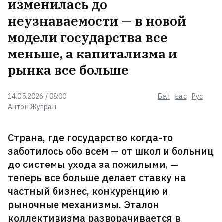
изменилась до
Трамп заявил, что Украина не
неузнаваемости — в новой
получит ракет Patriot
3
модели государства все
меньше, а капитализма и
В Вильнюсе раскопали место
рынка все больше
итальянского сада Радзивиллов и
главной пушкарни ВКЛ. Здесь построят
элитное жилье
14.05.2026 / 08:00
Бел
Łac
Рус
Антон Жупран
В Екатеринбурге атакован склад
Wildberries
Страна, где государство когда-то
заботилось обо всем — от школ и больниц
до системы ухода за пожилыми, —
На «Гродно Азоте» произошел
теперь все больше делает ставку на
внеплановый выброс аммиака
частный бизнес, конкуренцию и
рыночные механизмы. Эталон
коллективизма разворачивается в