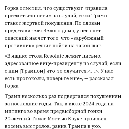
Горка отметил, что существуют «правила
преемственности» на случай, если Трамп
станет жертвой покушения. По словам
представителя Белого дома, у него нет
опасений насчет того, что «зарубежный
противник» решит пойти на такой шаг.
«В ящике стола Resolute лежит письмо,
адресованное вице-президенту на случай, если
с ним [Трампом] что-то случится.<…>. У нас
есть протоколы, поверьте мне», — рассказал
Горка.
«Я стал счастливым». Работа на
Трамп несколько раз подвергался покушениям
стройке приносит хорошие
за последние годы. Так, в июле 2024 года на
деньги, а общественная
митинге во время предвыборной гонки
активность — моральную силу.
20‑летний Томас Мэттью Крукс произвел
Бывший калиновец Кусь
восемь выстрелов, ранив Трампа в ухо.