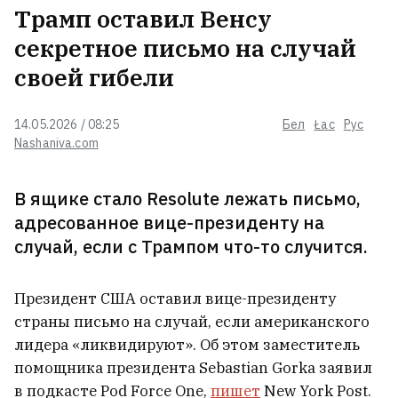
Трамп оставил Венсу
Путин может попытаться
секретное письмо на случай
атаковать НАТО уже осенью,
считает разведка США
своей гибели
3
14.05.2026 / 08:25
Бел
Łac
Рус
Навроцкий: Украина может
Nashaniva.com
рассчитывать на помощь, потому
что там, где бьют москаля —
Польша помогает
3
В ящике стало Resolute лежать письмо,
адресованное вице-президенту на
ГУР показало, как морские дроны
случай, если с Трампом что-то случится.
работали по Ялте ВИДЕО
Президент США оставил вице-президенту
страны письмо на случай, если американского
В Венесуэле начались переговоры
лидера «ликвидируют». Об этом заместитель
между властями и оппозицией
1
помощника президента Sebastian Gorka заявил
в подкасте Pod Force One,
пишет
New York Post.