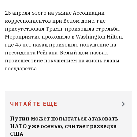
рассказал о том, как вернул
внутреннее равновесие
25 апреля этого на ужине Ассоциации
13
корреспондентов при Белом доме, где
присутствовал Трамп, произошла стрельба.
Мероприятие проходило в Washington Hilton,
где 45 лет назад произошло покушение на
президента Рейгана. Белый дом назвал
происшествие покушением на жизнь главы
государства.
ЧИТАЙТЕ ЕЩЕ
Путин может попытаться атаковать
Трамп заявил, что Украина не получит
НАТО уже осенью, считает разведка
ракет Patriot
14
США