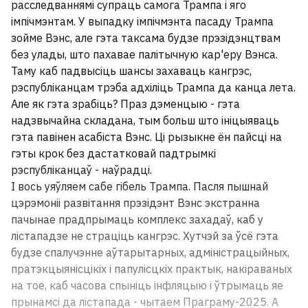
расследваннямі супраць самога Трампа і яго
імпічмэнтам. У выпадку імпічмэнта пасаду Трампа
«Над головой летает по 20 тонн». Брат и
зойме Вэнс, але гэта таксама будзе прэзідэнцтвам
сестра из Беларуси рассказали, сколько
без улады, што пахавае палітычную кар'еру Вэнса.
зарабатывают в порту польской Гдыни
3
Таму каб падвысіць шансы захаваць кангрэс,
рэспубліканцам трэба адхіліць Трампа да канца лета.
Але як гэта зрабіць? Праз дэменцыю - гэта
ВСЕ НОВОСТИ →
надзвычайна складана, тым больш што ініцыяваць
гэта павінен асабіста Вэнс. Ці рызыкне ён пайсці на
гэты крок без дастатковай падтрымкі
рэспубліканцаў - наўрадці.
І вось уяўляем сабе гібель Трампа. Пасля пышнай
цэрэмоніі развітання прэзідэнт Вэнс экстранна
пачынае прадпрымаць комплекс захадаў, каб у
лістападзе не страціць кангрэс. Хутчэй за ўсё гэта
будзе спалучэнне аўтарытарных, адміністрацыйных,
пратэкцыянісцікіх і папулісцкіх практык, накіраваных
на тое, каб часова спыніць інфляцыю і ўтрымаць яе
прынамсі да лістапада - чытаем Праграму-2025. А