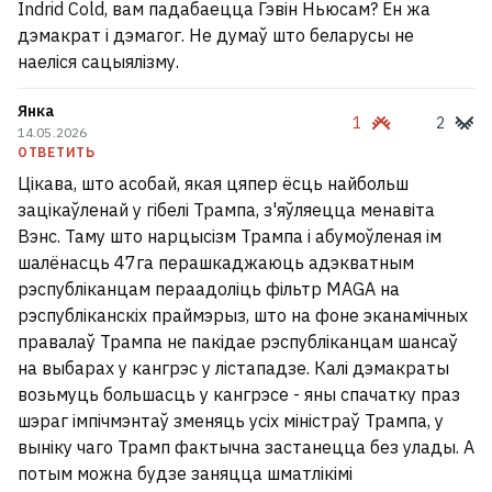
Indrid Cold, вам падабаецца Гэвін Ньюсам? Ён жа
дэмакрат і дэмагог. Не думаў што беларусы не
наеліся сацыялізму.
Янка
1
2
14.05.2026
ОТВЕТИТЬ
Цікава, што асобай, якая цяпер ёсць найбольш
зацікаўленай у гібелі Трампа, з'яўляецца менавіта
Минским Шабанам посвятили модную
Вэнс. Таму што нарцысізм Трампа і абумоўленая ім
коллекцию: где купить и что по ценам?
5
шалёнасць 47га перашкаджаюць адэкватным
рэспубліканцам пераадоліць фільтр MAGA на
Женский алкоголизм: чем он отличается
рэспубліканскіх праймэрыз, што на фоне эканамічных
от мужского и как к таким женщинам
правалаў Трампа не пакідае рэспубліканцам шансаў
относиться?
на выбарах у кангрэс у лістападзе. Калі дэмакраты
12
возьмуць большасць у кангрэсе - яны спачатку праз
шэраг імпічмэнтаў зменяць усіх міністраў Трампа, у
БАТЭ опроверг слухи о продаже клуба
выніку чаго Трамп фактычна застанецца без улады. А
Капским
1
потым можна будзе заняцца шматлікімі