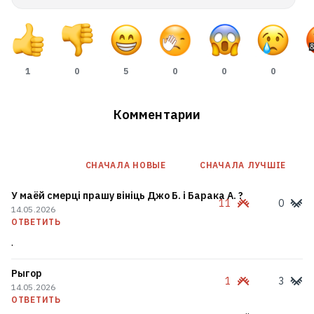
1
0
5
0
0
0
Комментарии
СНАЧАЛА НОВЫE
СНАЧАЛА ЛУЧШІЕ
Шквал, сильный ветер и град
У маёй смерці прашу вініць Джо Б. і Барака А. ?
натворили бед этой ночью
11
0
14.05.2026
ОТВЕТИТЬ
.
Рыгор
1
3
14.05.2026
ОТВЕТИТЬ