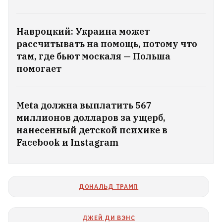
В Екатеринбурге атакован склад
Навроцкий: Украина может
Wildberries
рассчитывать на помощь, потому что
там, где бьют москаля — Польша
На «Гродно Азоте» произошел
помогает
внеплановый выброс аммиака
Meta должна выплатить 567
Вчера в Беларуси было +40°C
1
миллионов долларов за ущерб,
нанесенный детской психике в
Трамп запретил в США
Facebook и Instagram
«родильный туризм» для
отдельных категорий
1
ДОНАЛЬД ТРАМП
ДЖЕЙ ДИ ВЭНС