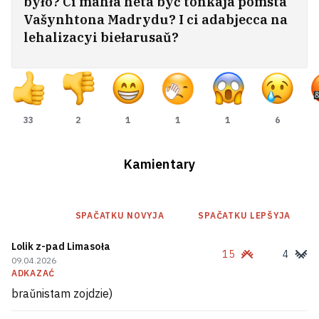
było? Ci mahła heta być tonkaja pomsta
Vašynhtona Madrydu? I ci adabjecca na
lehalizacyi biełarusaŭ?
33
2
1
1
1
6
Kamientary
SPAČATKU NOVYJA
SPAČATKU LEPŠYJA
Lolik z-pad Limasoła
15
4
09.04.2026
ADKAZAĆ
braŭnistam zojdzie)