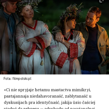
Fota: filmpolski.pl
«Ci nie spryjaje hetamu mastactva mimikryi,
pastajannaja niedahavoranaść, zabłytanaść u
dyskusijach pra identyčnaść, jakija ŭsio čaściej
viaduć da rehresu — adychodu ad nacyjanalnaj