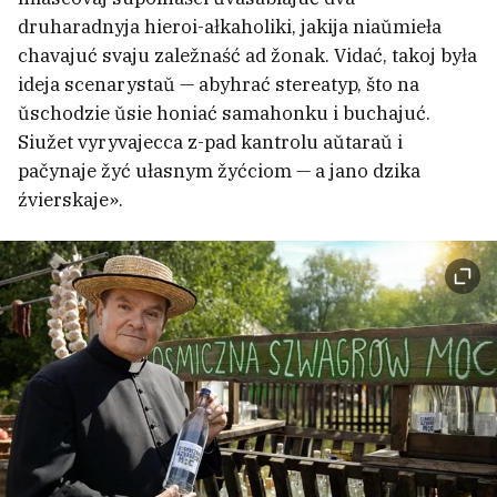
katoŭ
2
druharadnyja hieroi-ałkaholiki, jakija niaŭmieła
chavajuć svaju zaležnaść ad žonak. Vidać, takoj była
ideja scenarystaŭ — abyhrać stereatyp, što na
Pad Jekaciarynburham padarvali mašynu
ŭschodzie ŭsie honiać samahonku i buchajuć.
dyrektara zavoda pa vytvorčaści dronaŭ.
Siužet vyryvajecca z-pad kantrolu aŭtaraŭ i
Jon u reanimacyi
5
pačynaje žyć ułasnym žyćciom — a jano dzika
źvierskaje».
Microsoft paviedamiła pra maštabnuju
kampaniju rasijskich chakieraŭ pa ŭzłomie
vajfaj-sietak u hatelach pa ŭsim śviecie
1
Biełaruski saviecki madernizm
źbirajuć na adnoj anłajn-karcie
4