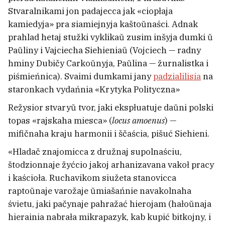
abvinavačańnie ŭ karupcyi
1
Stvaralnikami jon padajecca jak «ciopłaja
kamiedyja» pra siamiejnyja kaštoŭnaści. Adnak
prahlad hetaj stužki vyklikaŭ zusim inšyja dumki ŭ
Paŭliny i Vajciecha Siehieniaŭ (Vojciech — radny
hminy Dubičy Carkoŭnyja, Paŭlina — žurnalistka i
piśmieńnica). Svaimi dumkami jany
padzialilisia
na
staronkach vydańnia «Krytyka Polityczna»
Režysior stvaryŭ tvor, jaki ekspłuatuje daŭni polski
topas «rajskaha miesca» (
locus amoenus
) —
mifičnaha kraju harmonii i ščaścia, pišuć Siehieni.
«Hladač znajomicca z družnaj supolnaściu,
štodzionnaje žyćcio jakoj arhanizavana vakoł pracy
i kaścioła. Ruchavikom siužeta stanovicca
Siostry Hruździevy ciapier važać
raptoŭnaje varožaje ŭmiašańnie navakolnaha
pad 100 kiłahramaŭ kožnaja
29
śvietu, jaki pačynaje pahražać hierojam (hałoŭnaja
hierainia nabrała mikrapazyk, kab kupić bitkojny, i