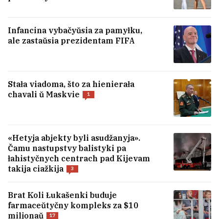
Infancina vybačyŭsia za pamyłku,
ale zastaŭsia prezidentam FIFA
Stała viadoma, što za hienierała
chavali ŭ Maskvie
1
«Hetyja abjekty byli asudžanyja».
Čamu nastupstvy balistyki pa
łahistyčnych centrach pad Kijevam
takija ciažkija
3
Brat Koli Łukašenki buduje
farmaceŭtyčny kompleks za $10
miljonaŭ
17