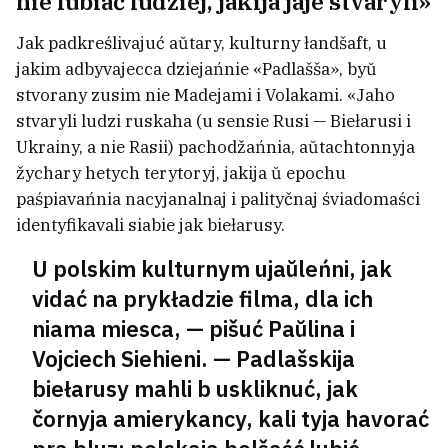
nie lubiać ludziej, jakija jaje stvaryli»
Jak padkreślivajuć aŭtary, kulturny łandšaft, u
jakim adbyvajecca dziejańnie «Padlašša», byŭ
stvorany zusim nie Madejami i Volakami. «Jaho
stvaryli ludzi ruskaha (u sensie Rusi — Biełarusi i
Ukrainy, a nie Rasii) pachodžańnia, aŭtachtonnyja
žychary hetych terytoryj, jakija ŭ epochu
paśpiavańnia nacyjanalnaj i palityčnaj śviadomaści
identyfikavali siabie jak biełarusy.
U polskim kulturnym ujaŭleńni, jak
vidać na prykładzie filma, dla ich
niama miesca, — pišuć Paŭlina i
Vojciech Siehieni. — Padlašskija
biełarusy mahli b uskliknuć, jak
čornyja amierykancy, kali tyja havorać