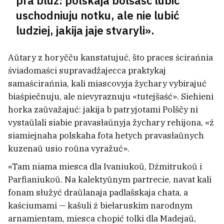
pra bluz: polskaja bolšaść lubić
uschodniuju notku, ale nie lubić
ludziej, jakija jaje stvaryli».
Aŭtary z horyčču kanstatujuć, što praces ścirańnia
śviadomaści supravadžajecca praktykaj
samaścirańnia, kali miascovyja žychary vybirajuć
biaśpiečnuju, ale nievyraznuju «tutejšaść». Siehieni
horka zaŭvažajuć: jakija b patryjotami Polščy ni
vystaŭlali siabie pravasłaŭnyja žychary rehijona, «ź
siamiejnaha polskaha fota hetych pravasłaŭnych
kuzenaŭ usio roŭna vyražuć».
«Tam niama miesca dla Ivaniukoŭ, Dźmitrukoŭ i
Parfianiukoŭ. Na kalektyŭnym partrecie, navat kali
fonam słužyć draŭlanaja padlašskaja chata, a
kaściumami — kašuli ź biełaruskim narodnym
arnamientam, miesca chopić tolki dla Madejaŭ,