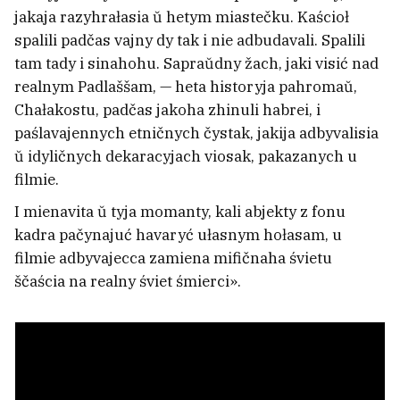
jakaja razyhrałasia ŭ hetym miastečku. Kaścioł
spalili padčas vajny dy tak i nie adbudavali. Spalili
tam tady i sinahohu. Sapraŭdny žach, jaki visić nad
realnym Padlaššam, — heta historyja pahromaŭ,
Chałakostu, padčas jakoha zhinuli habrei, i
paślavajennych etničnych čystak, jakija adbyvalisia
ŭ idyličnych dekaracyjach viosak, pakazanych u
Rakieta SpaceX, imavierna, užo
filmie.
sutyknułasia ź Miesiacam
2
I mienavita ŭ tyja momanty, kali abjekty z fonu
kadra pačynajuć havaryć ułasnym hołasam, u
Vojski bieśpiłotnych sistem Rasii
filmie adbyvajecca zamiena mifičnaha śvietu
ŭznačaliŭ uradženiec Słucka
13
ščaścia na realny śviet śmierci».
Bujany biełaruski recydyvist raźbiŭ
kamieru videanazirańnia ŭ rasijskim SIZA
1