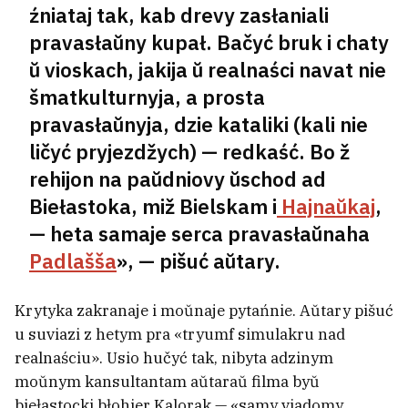
źniataj tak, kab drevy zasłaniali
pravasłaŭny kupał. Bačyć bruk i chaty
ŭ vioskach, jakija ŭ realnaści navat nie
šmatkulturnyja, a prosta
pravasłaŭnyja, dzie kataliki (kali nie
ličyć pryjezdžych) — redkaść. Bo ž
rehijon na paŭdniovy ŭschod ad
Biełastoka, miž Bielskam i
Hajnaŭkaj
,
— heta samaje serca pravasłaŭnaha
Padlašša
», — pišuć aŭtary.
Krytyka zakranaje i moŭnaje pytańnie. Aŭtary pišuć
u suviazi z hetym pra «tryumf simulakru nad
realnaściu». Usio hučyć tak, nibyta adzinym
moŭnym kansultantam aŭtaraŭ filma byŭ
biełastocki błohier Kalorak — «samy viadomy