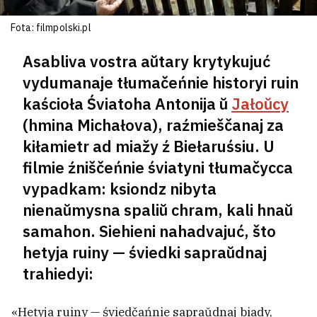
Fota: filmpolski.pl
Asabliva vostra aŭtary krytykujuć
vydumanaje tłumačeńnie historyi ruin
kaścioła Śviatoha Antonija ŭ
Jałoŭcy
(hmina Michałova), raźmieščanaj za
kiłamietr ad miažy ź Biełaruśsiu. U
filmie źniščeńnie śviatyni tłumačycca
Biełaruska była znojdziena miortvaj
vypadkam: ksiondz nibyta
u hateli makiedonskaha Ochryda
1
nienaŭmysna spaliŭ chram, kali hnaŭ
samahon. Siehieni nahadvajuć, što
hetyja ruiny — śviedki sapraŭdnaj
trahiedyi:
«Hetyja ruiny — śviedčańnie sapraŭdnaj biady,