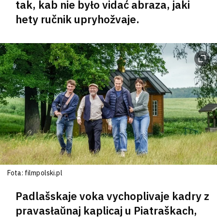
tak, kab nie było vidać abraza, jaki
hety ručnik upryhožvaje.
Fota: filmpolski.pl
Padlašskaje voka vychoplivaje kadry z
pravasłaŭnaj kaplicaj u Piatraškach,