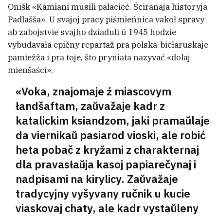
Onišk «Kamiani musili palacieć. Ściranaja historyja
Padlašša». U svajoj pracy piśmieńnica vakoł spravy
ab zabojstvie svajho dziaduli ŭ 1945 hodzie
vybudavała epičny repartaž pra polska-biełaruskaje
pamiežža i pra toje, što pryniata nazyvać «dolaj
mienšaści».
«Voka, znajomaje ź miascovym
łandšaftam, zaŭvažaje kadr z
katalickim ksiandzom, jaki pramaŭlaje
da viernikaŭ pasiarod vioski, ale robić
heta pobač z kryžami z charakternaj
dla pravasłaŭja kasoj papiarečynaj i
nadpisami na kirylicy. Zaŭvažaje
tradycyjny vyšyvany ručnik u kucie
viaskovaj chaty, ale kadr vystaŭleny