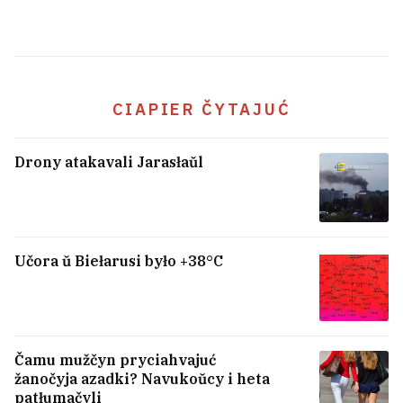
CIAPIER ČYTAJUĆ
Drony atakavali Jarasłaŭl
Učora ŭ Biełarusi było +38°C
Čamu mužčyn pryciahvajuć
žanočyja azadki? Navukoŭcy i heta
patłumačyli