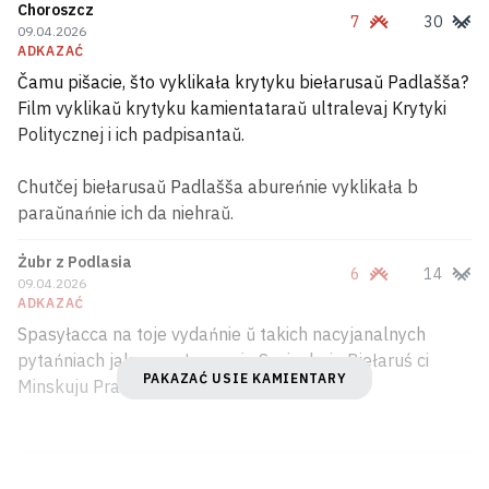
Choroszcz
7
30
09.04.2026
ADKAZAĆ
Čamu pišacie, što vyklikała krytyku biełarusaŭ Padlašša?
Film vyklikaŭ krytyku kamientataraŭ ultralevaj Krytyki
Politycznej i ich padpisantaŭ.
Chutčej biełarusaŭ Padlašša abureńnie vyklikała b
paraŭnańnie ich da niehraŭ.
Żubr z Podlasia
6
14
09.04.2026
ADKAZAĆ
Spasyłacca na toje vydańnie ŭ takich nacyjanalnych
pytańniach jak spasyłacca nie Savieckuju Biełaruś ci
PAKAZAĆ USIE KAMIENTARY
Minskuju Praŭdu.