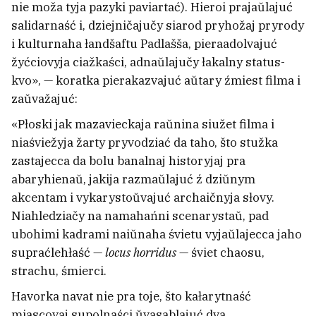
nie moža tyja pazyki paviartać).
Hieroi prajaŭlajuć
salidarnaść i, dziejničajučy siarod pryhožaj pryrody
i kulturnaha łandšaftu Padlašša, pieraadolvajuć
žyćciovyja ciažkaści, adnaŭlajučy łakalny status-
kvo», — koratka pierakazvajuć aŭtary źmiest filma i
zaŭvažajuć:
«Płoski jak mazavieckaja raŭnina siužet filma i
niaśviežyja žarty pryvodziać da taho, što stužka
zastajecca da bolu banalnaj historyjaj pra
abaryhienaŭ, jakija razmaŭlajuć ź dziŭnym
akcentam i vykarystoŭvajuć archaičnyja słovy.
Ludzi praciahvajuć znachodzić ličynak i
Niahledziačy na namahańni scenarystaŭ, pad
nasiakomych u šakaładkach
5
ubohimi kadrami naiŭnaha śvietu vyjaŭlajecca jaho
supraćlehłaść —
locus horridus
— śviet chaosu,
strachu, śmierci.
«Pryjechaŭ mer i pryvioz 10 kiłahramaŭ
kormu». Biełaruska razam z polkaj adkryła
Havorka navat nie pra toje, što kałarytnaść
ŭ Polščy časovy dom dla biazdomnych
miascovaj supolnaści ŭvasablajuć dva