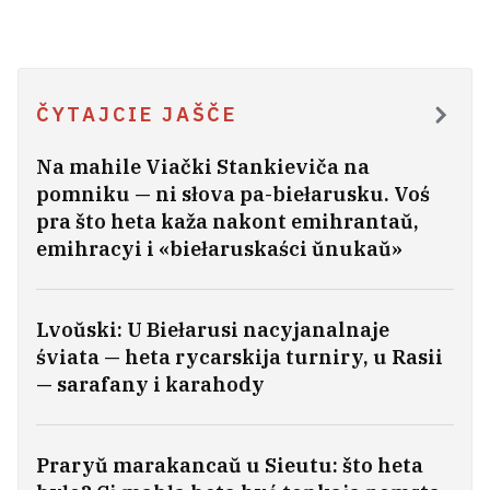
ČYTAJCIE JAŠČE
Na mahile Viački Stankieviča na
pomniku — ni słova pa-biełarusku. Voś
pra što heta kaža nakont emihrantaŭ,
emihracyi i «biełaruskaści ŭnukaŭ»
Lvoŭski: U Biełarusi nacyjanalnaje
śviata — heta rycarskija turniry, u Rasii
— sarafany i karahody
Praryŭ marakancaŭ u Sieutu: što heta