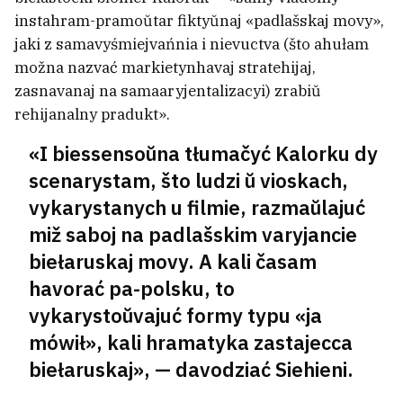
instahram-pramoŭtar fiktyŭnaj «padlašskaj movy»,
jaki z samavyśmiejvańnia i nievuctva (što ahułam
možna nazvać markietynhavaj stratehijaj,
zasnavanaj na samaaryjentalizacyi) zrabiŭ
rehijanalny pradukt».
«I biessensoŭna tłumačyć Kalorku dy
scenarystam, što ludzi ŭ vioskach,
vykarystanych u filmie, razmaŭlajuć
miž saboj na padlašskim varyjancie
biełaruskaj movy. A kali časam
havorać pa-polsku, to
vykarystoŭvajuć formy typu «ja
mówił», kali hramatyka zastajecca
biełaruskaj», — davodziać Siehieni.