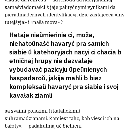
samaśviadomaści ź jaje palityčnymi vynikami da
pieradmadernych identyfikacyj, dzie zastajecca «my
tutejšyja» i «naša mova»?
Hetaje niaŭmieńnie ci, moža,
niehatoŭnaść havaryć pra samich
siabie ŭ katehoryjach nacyi ci chacia b
etničnaj hrupy nie dazvalaje
vybudavać pazicyju ŭpeŭnienych
haspadaroŭ, jakija mahli b biez
kompleksaŭ havaryć pra siabie i svoj
kavałak ziamli
sa svaimi polskimi (i katalickimi)
suhramadzianami. Zamiest taho, kab vieści ich na
bałoty», — padahulniajuć Siehieni.