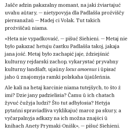
Jašče adzin pakazalny momant, na jaki źviartajuć
uvahu aŭtary, — nietypovyja dla Padlašša proźviščy
piersanažaŭ — Madej ci Volak. Tut takich
proźviščaŭ niama.
«Heta nie vypadkovaść, — pišuć Siehieni. — Metaj nie
było pakazać hetuju častku Padlašša takoj, jakaja
jana jość. Metaj było zachapić jaje, ździejśnić
kulturny rejdarski zachop, vykarystać pryvabny
kulturny łandšaft, ujaŭny
locus amoenus
i ŭpisać
jaho ŭ znajomyja ramki polskaha ŭjaŭleńnia.
Ale kali na hetaj karcinie niama tutejšych, to što ź
imi? Dzie jany padzielisia? Čamu ŭ ich chatach
žyvuć čužyja ludzi? Što tut adbyłosia? Hetyja
pytańni spraviadliva vyklikajuć maroz pa skury, a
vyčarpalnyja adkazy na ich možna znajści ŭ
knihach Anety Prymaki-Onišk», — pišuć Siehieni.