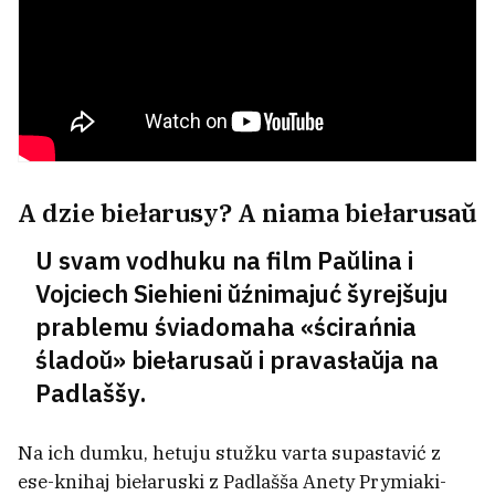
U Paŭnočnaj Makiedonii pamierła
biełaruskaja turystka
USIE NAVINY →
A dzie biełarusy? A niama biełarusaŭ
U svam vodhuku na film Paŭlina i
Vojciech Siehieni ŭźnimajuć šyrejšuju
prablemu śviadomaha «ścirańnia
śladoŭ» biełarusaŭ i pravasłaŭja na
Padlaššy.
Na ich dumku, hetuju stužku varta supastavić z
ese-knihaj biełaruski z Padlašša Anety Prymiaki-