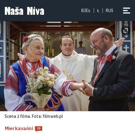
Palaki ŭsio čaściej nie prapuskajuć
BIEŁ
Ł
RUS
da siabie biełarusaŭ na
aŭtamabilach. Voś u čym prablema
6
Scena ź filma. Fota: filmweb.pl
Drony atakavali Jarasłaŭl
Mierkavańni
28