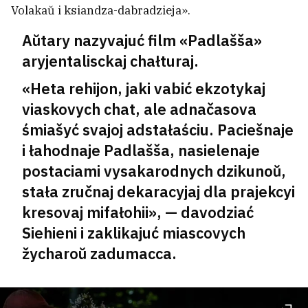
Volakaŭ i ksiandza-dabradzieja».
Aŭtary nazyvajuć film «Padlašša»
aryjentalisckaj chałturaj.
«Heta rehijon, jaki vabić ekzotykaj
viaskovych chat, ale adnačasova
śmiašyć svajoj adstałaściu. Paciešnaje
i łahodnaje Padlašša, nasielenaje
postaciami vysakarodnych dzikunoŭ,
stała zručnaj dekaracyjaj dla prajekcyi
kresovaj mifałohii», —
davodziać
Siehieni i zaklikajuć miascovych
žycharoŭ zadumacca.