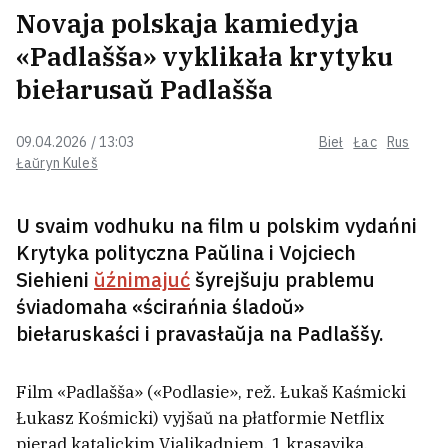
Novaja polskaja kamiedyja
«Padlašša» vyklikała krytyku
Čamu mužčyn pryciahvajuć
biełarusaŭ Padlašša
žanočyja azadki? Navukoŭcy i heta
patłumačyli
09.04.2026 / 13:03
Bieł
Łac
Rus
Łaŭryn Kuleš
Infancina vybačyŭsia za pamyłku,
ale zastaŭsia prezidentam FIFA
U svaim vodhuku na film u polskim vydańni
Krytyka polityczna Paŭlina i Vojciech
Siehieni
ŭźnimajuć
šyrejšuju prablemu
Stała viadoma, što za hienierała
śviadomaha «ścirańnia śladoŭ»
chavali ŭ Maskvie
1
biełaruskaści i pravasłaŭja na Padlaššy.
Film «Padlašša» («Podlasie», rež. Łukaš Kaśmicki
Byłoj ambasadarcy Ukrainy ŭ ZŠA
Łukasz Kośmicki) vyjšaŭ na płatformie Netflix
Volzie Stefanišynaj vystavili
pierad katalickim Vialikadniem, 1 krasavika.