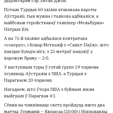
дырэктарам сэр Элтан Джон.
Потым Турцыя 60 хвілін атакавала вароты
Статкевіч пра «Ноч музеяў» у
Аўстраліі, тыя мужна і талкова адбіваліся, а
Мінску: Мы зразумелі, што людзі
найбольш геройстваваў галкіпер «Мельбурна»
апладзіравалі не саксафаністу, а
Патрык Біч.
нам з жонкай
21
А на 75‑й хвіліне адбылася контратака
«сокеруз», і Конар Меткалф з «Санкт-Паўлі», што
пакідае Бундэслігу, з 25 метраў пацэліў у
варожую браму — 2:0.
У наступным туры ў гэтай групе 19 чэрвеня
згуляюць Аўстралія з ЗША, а Турцыя з
Парагваем 20 чэрвеня.
Нагадаем, што ўчора ЗША з буйным лікам
выйгралі ў Парагвая 4:1.
Сёння на чэмпіянаце свету пройдуць яшчэ два
матчы: Германія — Кюрасаа (20:00) і Нідэрланды