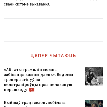
сваёй сістэме выхавання.
Спёка. Як перажыць і як паводзіць сябе ў
такое надвор'е?
1
Чаму мужчын прыцягваюць жаночыя
азадкі? Навукоўцы і гэта патлумачылі
36
Інфанціна выбачыўся за памылку, але
ЦЯПЕР ЧЫТАЮЦЬ
застаўся прэзідэнтам ФІФА
3
«Аб гэты трамплін можна
забівацца кожны дзень». Вядомы
УСЕ НАВІНЫ →
трэнер загінуў на
велатрэніроўцы праз нечаканую
перашкоду
1
Выйшаў трэці сезон любімага