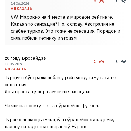
жывуць у турыстычных гарадах і
6
0
14.06.2026
не любяць заезджых». Што
АДКАЗАЦЬ
турыстычны бум прыносіць
VW, Марокко на 4 месте в мировом рейтинге.
Какая это сенсация? Но, к слову, Австралия не
Гродну
3
слабее турков. Это тоже не сенсация. Порядок и
сила побили технику и эгоизм.
20 год у аффсайдзе
5
0
14.06.2026
АДКАЗАЦЬ
Турцыя і Аўстралія побач у рэйтынгу, таму гэта не
сенсацыя.
Яны проста цяпер памяняліся месцамі.
Чампіянат свету - гэта еўрапейскі футбол.
Туркі большасць гульцоў з еўрапейскіх акадэмій,
палову нарадзіліся і выраслі ў Еўропе.