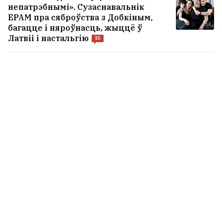
непатрэбнымі». Сузаснавальнік
EPAM пра сяброўства з Добкіным,
багацце і няроўнасць, жыццё ў
Латвіі і настальгію
15