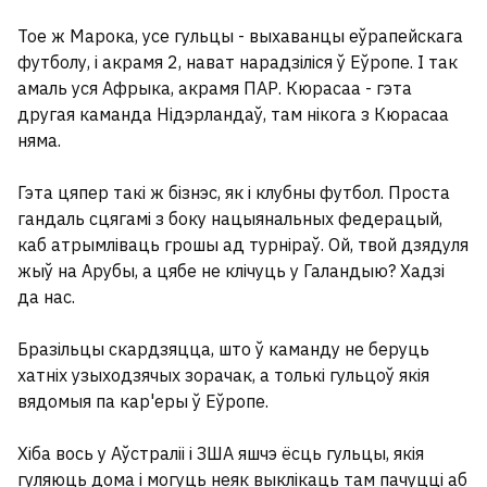
У цэнтры Мінска выставілі на
продаж вядомы бар
Тое ж Марока, усе гульцы - выхаванцы еўрапейскага
футболу, і акрамя 2, нават нарадзіліся ў Еўропе. І так
амаль уся Афрыка, акрамя ПАР. Кюрасаа - гэта
другая каманда Нідэрландаў, там нікога з Кюрасаа
няма.
Гэта цяпер такі ж бізнэс, як і клубны футбол. Проста
гандаль сцягамі з боку нацыянальных федерацый,
каб атрымліваць грошы ад турніраў. Ой, твой дзядуля
жыў на Арубы, а цябе не клічуць у Галандыю? Хадзі
да нас.
Бразільцы скардзяцца, што ў каманду не беруць
хатніх узыходзячых зорачак, а толькі гульцоў якія
вядомыя па кар'еры ў Еўропе.
«Не абавязаныя». Страхавая кампанія
адмовіла беларусу ў падаўжэнні поліса
Хіба вось у Аўстраліі і ЗША яшчэ ёсць гульцы, якія
пасля буйной выплаты
5
гуляюць дома і могуць неяк выклікаць там пачуцці аб