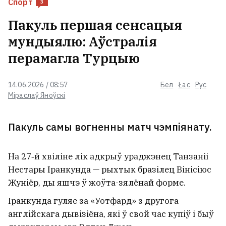
Спорт
3
«Аб гэты трамплін можна
забівацца кожны дзень». Вядомы
Пакуль першая сенсацыя
трэнер загінуў на
мундыялю: Аўстралія
велатрэніроўцы праз нечаканую
перашкоду
1
перамагла Турцыю
Выйшаў трэці сезон любімага
14.06.2026 / 08:57
Бел
Łac
Рус
беларусамі серыяла пра шляхту
Міраслаў Яноўскі
— вось чым здзіўляе «1670». Там
зняліся і беларусы
Пакуль самы вогненны матч чэмпіянату.
Сын дэпартаванага польскага
салдата з-пад Навагрудка
На 27‑й хвіліне лік адкрыў ураджэнец Танзаніі
адсудзіў $180 тысяч за пакуты
Нестары Іранкунда — рыхтык бразілец Вінісіюс
бацькі ў савецкім лагеры
1
Жуніёр, ды яшчэ ў жоўта-зялёнай форме.
Нямецкая дыпламатка ў Мінску ў
Іранкунда гуляе за «Уотфард» з другога
парку Янкі Купалы прычытала
англійскага дывізіёна, які ў свой час купіў і быў
верш беларускага класіка
2