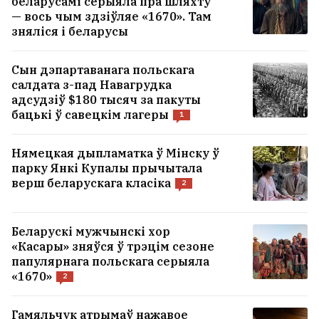
беларусамі серыяла пра шляхту
— вось чым здзіўляе «1670». Там
зняліся і беларусы
Сын дэпартаванага польскага
салдата з-пад Навагрудка
адсудзіў $180 тысяч за пакуты
бацькі ў савецкім лагеры
1
Нямецкая дыпламатка ў Мінску ў
парку Янкі Купалы прычытала
верш беларускага класіка
2
Беларускі мужчынскі хор
«Касары» зняўся ў трэцім сезоне
папулярнага польскага серыяла
«1670»
2
Гамяльчук атрымаў нажавое