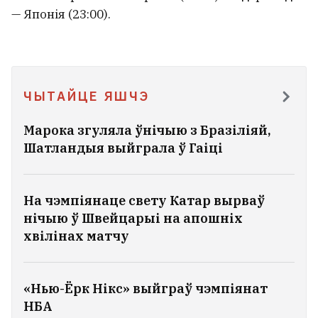
— Японія (23:00).
У Мазыры проста пекла. Там ужо
+35°C
ЧЫТАЙЦЕ ЯШЧЭ
Марока згуляла ўнічыю з Бразіліяй,
Шатландыя выйграла ў Гаіці
На чэмпіянаце свету Катар вырваў
нічыю ў Швейцарыі на апошніх
хвілінах матчу
«Нью-Ёрк Нікс» выйграў чэмпіянат
НБА
У расійскім судзе беларус нецэнзурна