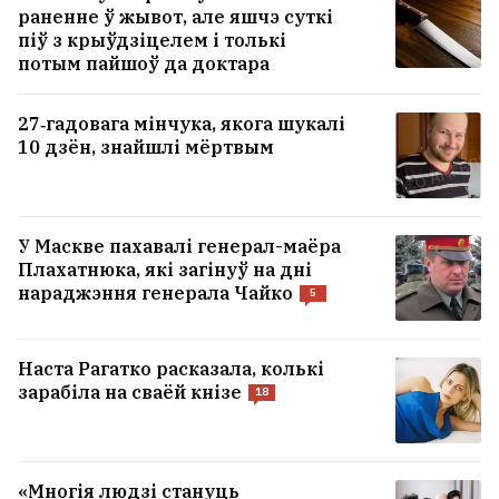
раненне ў жывот, але яшчэ суткі
піў з крыўдзіцелем і толькі
потым пайшоў да доктара
27‑гадовага мінчука, якога шукалі
10 дзён, знайшлі мёртвым
У Маскве пахавалі генерал-маёра
Плахатнюка, які загінуў на дні
нараджэння генерала Чайко
5
Наста Рагатко расказала, колькі
зарабіла на сваёй кнізе
18
«Многія людзі стануць