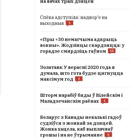
на вачах траіх дзяцей
Спёка адступіла: надвор'е на
выходныя
1
«Пры +30 немагчыма адкрыць
вокны». Жодзінцы скардзяцца: у
горадзе смярдзіць гаўном
10
Золатава: У верасні 2020 года я
думала, што гэта будзе цягнуцца
максімум год
2
Шторм нарабіў бяды ў Вілейскім і
Маладзечанскім раёнах
1
Беларус з Канады некалькі гадоў
судзіўся з жонкай за дзяцей.
Жонка хацела, каб выплачваў
грошы і на яе ўтрыманне
6