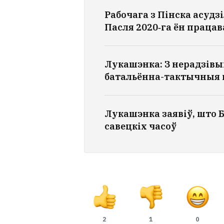
Рабочага з Пінска асудзі
Пасля 2020‑га ён працава
Лукашэнка: З нерадзівы
батальённа-тактычныя
Лукашэнка заявіў, што Б
савецкіх часоў
2
1
0