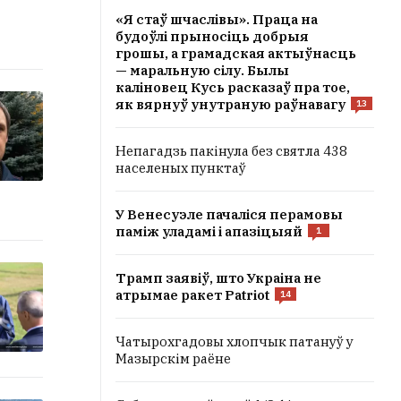
«Я стаў шчаслівы». Праца на
будоўлі прыносіць добрыя
грошы, а грамадская актыўнасць
— маральную сілу. Былы
каліновец Кусь расказаў пра тое,
як вярнуў унутраную раўнавагу
13
Непагадзь пакінула без святла 438
населеных пунктаў
У Венесуэле пачаліся перамовы
паміж уладамі і апазіцыяй
1
Трамп заявіў, што Украіна не
атрымае ракет Patriot
14
Чатырохгадовы хлопчык патануў у
Мазырскім раёне