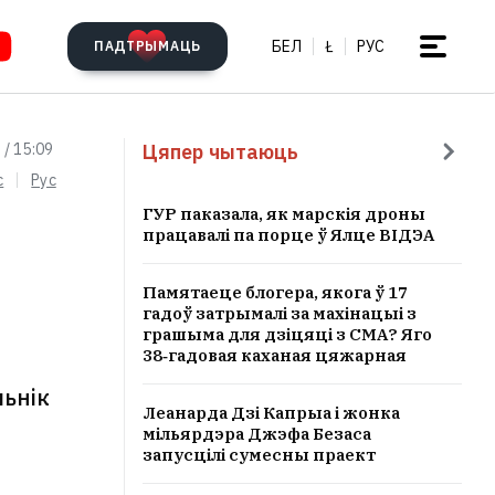
БЕЛ
Ł
РУС
ПАДТРЫМАЦЬ
Цяпер чытаюць
 / 15:09
c
Рус
ГУР паказала, як марскія дроны
працавалі па порце ў Ялце ВІДЭА
Памятаеце блогера, якога ў 17
гадоў затрымалі за махінацыі з
грашыма для дзіцяці з СМА? Яго
38‑гадовая каханая цяжарная
льнік
Леанарда Дзі Капрыа і жонка
мільярдэра Джэфа Безаса
запусцілі сумесны праект