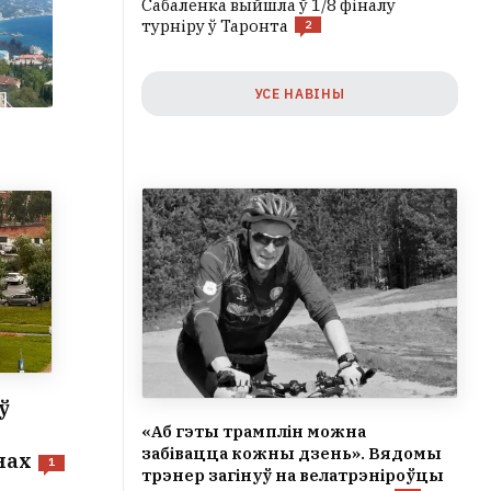
Сабаленка выйшла ў 1/8 фіналу
турніру ў Таронта
2
УСЕ НАВІНЫ
ў
«Аб гэты трамплін можна
забівацца кожны дзень». Вядомы
нах
1
трэнер загінуў на велатрэніроўцы