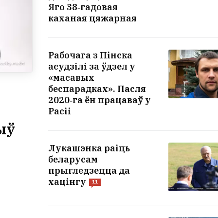
Яго 38‑гадовая
каханая цяжарная
Рабочага з Пінска
асудзілі за ўдзел у
«масавых
беспарадках». Пасля
2020‑га ён працаваў у
Расіі
ыў
Лукашэнка раіць
беларусам
прыгледзецца да
хацінгу
11