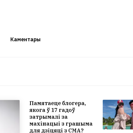
Каментары
Памятаеце блогера,
якога ў 17 гадоў
затрымалі за
махінацыі з грашыма
для дзіцяці з СМА?