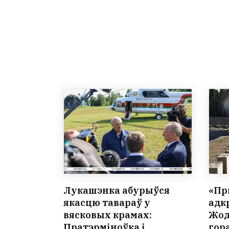
Лукашэнка абурыўся
«Пр
якасцю тавараў у
адк
вясковых крамах:
Жод
Пратэрміноўка і
гор