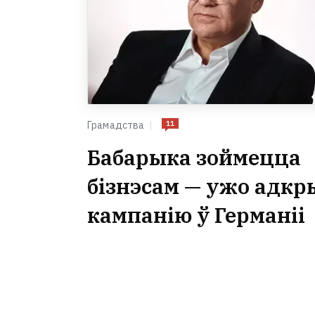
11
Грамадства
Бабарыка зоймецца
бізнэсам — ужо адкр
кампанію ў Германіі