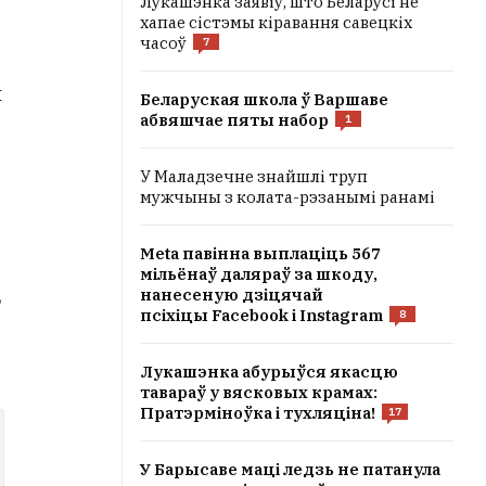
Лукашэнка заявіў, што Беларусі не
хапае сістэмы кіравання савецкіх
часоў
7
я
Беларуская школа ў Варшаве
абвяшчае пяты набор
1
У Маладзечне знайшлі труп
мужчыны з колата-рэзанымі ранамі
Meta павінна выплаціць 567
мільёнаў даляраў за шкоду,
нанесеную дзіцячай
ь
псіхіцы Facebook і Instagram
8
Лукашэнка абурыўся якасцю
тавараў у вясковых крамах:
Пратэрміноўка і тухляціна!
17
У Барысаве маці ледзь не патанула