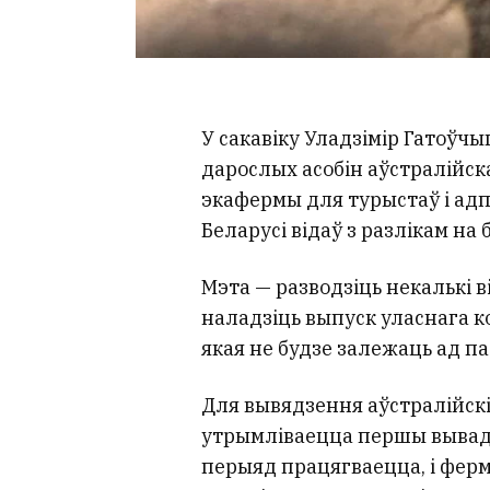
У сакавіку Уладзімір Гатоўчыц
дарослых асобін аўстралійск
экафермы для турыстаў і а
Беларусі відаў з разлікам на
Мэта — разводзіць некалькі в
наладзіць выпуск уласнага к
якая не будзе залежаць ад п
Для вывядзення аўстралійскі
утрымліваецца першы вывада
перыяд працягваецца, і фер