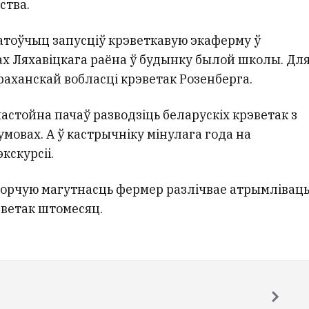
ства.
атоўчыц запусціў крэветкавую экаферму ў
ах Ляхавіцкага раёна ў будынку былой школы. Дл
раханскай вобласці крэветак Розенберга.
мастойна пачаў разводзіць беларускіх крэветак з
мовах. А ў кастрычніку мінулага года на
кскурсіі.
орчую магутнасць фермер разлічвае атрымлівац
эветак штомесяц.