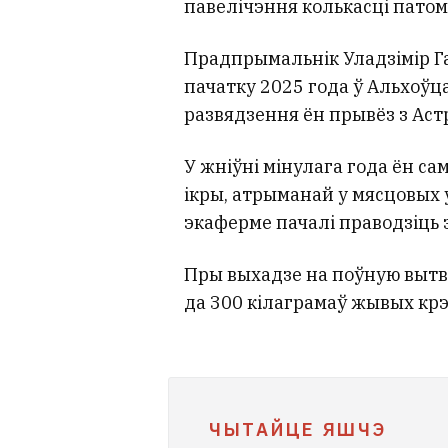
павелічэння колькасці патом
Прадпрымальнік Уладзімір Г
пачатку 2025 года ў Альхоўц
развядзення ён прывёз з Аст
У жніўні мінулага года ён са
ікры, атрыманай у мясцовых у
экаферме пачалі праводзіць э
Пры выхадзе на поўную вытв
да 300 кілаграмаў жывых кр
ЧЫТАЙЦЕ ЯШЧЭ