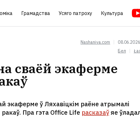
оміка
Грамадства
Усяго патроху
Культура
Nashaniva.com
08.06.2026
Бел
Ła
на сваёй экаферме
ракаў
ай экаферме ў Ляхавіцкім раёне атрымалі
ракаў. Пра гэта Office Life
расказаў
яе ўлада