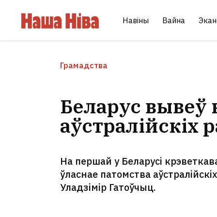
Навіны
Вайна
Экан
Грамадства
Беларус вывеў 
аўстралійскіх 
На першай у Беларусі крэветкав
ўласнае патомства аўстралійскіх 
Уладзімір Гатоўчыц.