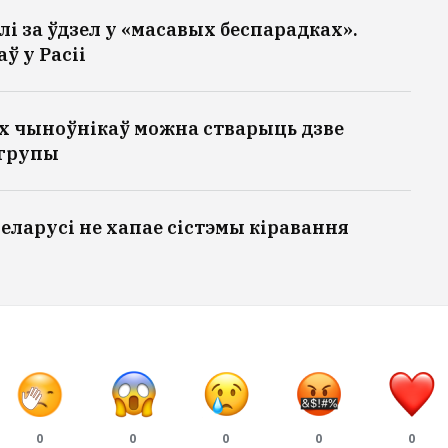
лі за ўдзел у «масавых беспарадках».
ў у Расіі
х чыноўнікаў можна стварыць дзве
 групы
еларусі не хапае сістэмы кіравання
0
0
0
0
0