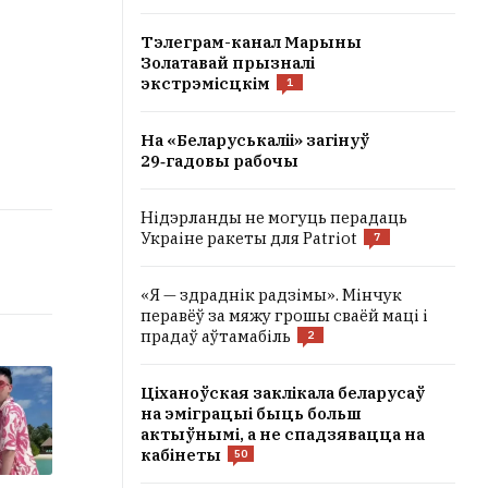
Тэлеграм-канал Марыны
Золатавай прызналі
экстрэмісцкім
1
На «Беларуськаліі» загінуў
29‑гадовы рабочы
Нідэрланды не могуць перадаць
Украіне ракеты для Patriot
7
«Я — здраднік радзімы». Мінчук
перавёў за мяжу грошы сваёй маці і
прадаў аўтамабіль
2
Ціханоўская заклікала беларусаў
на эміграцыі быць больш
актыўнымі, а не спадзявацца на
кабінеты
50