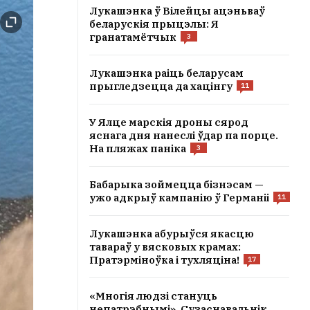
Лукашэнка ў Вілейцы ацэньваў
беларускія прыцэлы: Я
гранатамётчык
3
Лукашэнка раіць беларусам
прыгледзецца да хацінгу
11
У Ялце марскія дроны сярод
яснага дня нанеслі ўдар па порце.
На пляжах паніка
3
Бабарыка зоймецца бізнэсам —
ужо адкрыў кампанію ў Германіі
11
Лукашэнка абурыўся якасцю
тавараў у вясковых крамах:
Пратэрміноўка і тухляціна!
17
«Многія людзі стануць
непатрэбнымі». Сузаснавальнік