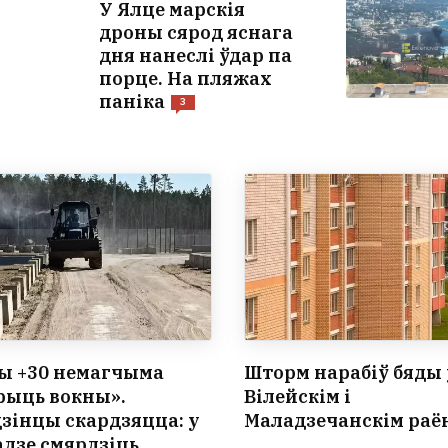
У Ялце марскія
дроны сярод яснага
дня нанеслі ўдар па
порце. На пляжах
паніка
3
ы +30 немагчыма
Шторм нарабіў бяды 
рыць вокны».
Вілейскім і
зінцы скардзяцца: у
Маладзечанскім раё
адзе смярдзіць