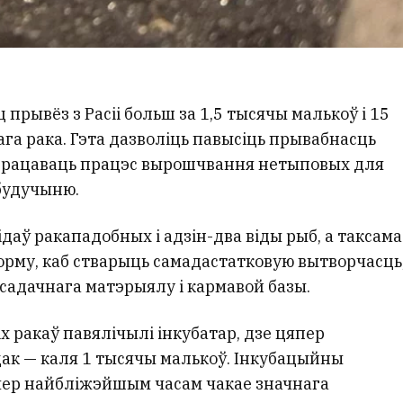
 прывёз з Расіі больш за 1,5 тысячы малькоў і 15
ага рака. Гэта дазволіць павысіць прывабнасць
дпрацаваць працэс вырошчвання нетыповых для
 будучыню.
ідаў ракападобных і адзін-два віды рыб, а таксама
орму, каб стварыць самадастатковую вытворчасць
асадачнага матэрыялу і кармавой базы.
х ракаў павялічылі інкубатар, дзе цяпер
к — каля 1 тысячы малькоў. Інкубацыйны
мер найбліжэйшым часам чакае значнага