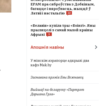
EPAM пра сяброўства з Добкіным,
багацце і няроўнасць, жыццё ў
Латвіі і настальгію
22
«Белавія» купіла тры «Боінгі». Яны
прыляцелі з самай малой краіны
Афрыкі
9
Апошнія навіны
У мінскім аэрапорце адкрылі два
кафэ Mak.by
,
Заснавана прэмія Евы Вежнавец
Выйшаў па-беларуску «Партрэт
Дорыяна Грэя»