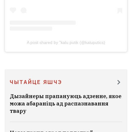
Вользе Стэфанішынай выставілі
абвінавачанне ў карупцыі
1
Сёстры Груздзевы цяпер важаць пад 100
кілаграмаў кожная
33
A post shared by "kalu.putik (@kaluputics)
УСЕ НАВІНЫ →
ЧЫТАЙЦЕ ЯШЧЭ
Дызайнеры прапануюць адзенне, якое
можа абараніць ад распазнавання
твару