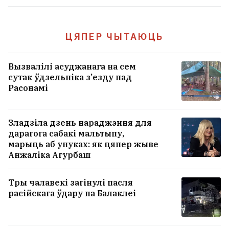
ЦЯПЕР ЧЫТАЮЦЬ
Вызвалілі асуджанага на сем
сутак ўдзельніка з’езду пад
Расонамі
Зладзіла дзень нараджэння для
дарагога сабакі мальтыпу,
марыць аб унуках: як цяпер жыве
Анжаліка Агурбаш
Тры чалавекі загінулі пасля
расійскага ўдару па Балаклеі