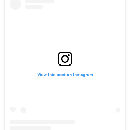
Ціханоўская не змагла адкрыць
View this post on Instagram
рахунак у польскім банку
47