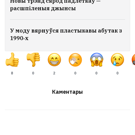
Новы трэнд сярод падлеткаў —
расшпіленыя джынсы
У моду вярнуўся пластыкавы абутак з
1990‑х
8
0
2
0
0
0
Каментары