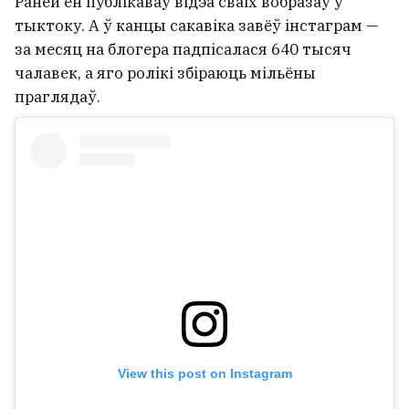
Раней ён публікаваў відэа сваіх вобразаў у
У Светлагорскім раёне тры
тыктоку. А ў канцы сакавіка завёў інстаграм —
чалавекі загінулі пасля
за месяц на блогера падпісалася 640 тысяч
сутыкнення легкавіка з
чалавек, а яго ролікі збіраюць мільёны
бензавозам
праглядаў.
View this post on Instagram