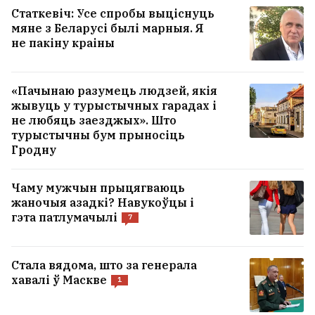
Статкевіч: Усе спробы выціснуць
мяне з Беларусі былі марныя. Я
не пакіну краіны
«Пачынаю разумець людзей, якія
жывуць у турыстычных гарадах і
не любяць заезджых». Што
турыстычны бум прыносіць
Гродну
Чаму мужчын прыцягваюць
жаночыя азадкі? Навукоўцы і
гэта патлумачылі
7
Стала вядома, што за генерала
хавалі ў Маскве
1