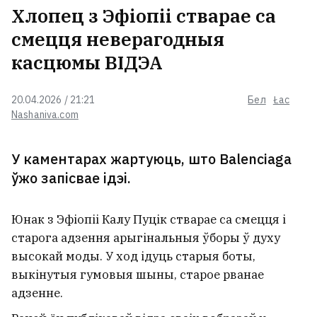
мяне з Беларусі былі марныя. Я
Хлопец з Эфіопіі стварае са
не пакіну краіны
смецця неверагодныя
касцюмы ВІДЭА
У Беларусі ўжо +30°С
20.04.2026 / 21:21
Бел
Łac
Nashaniva.com
«Пачынаю разумець людзей, якія
У каментарах жартуюць, што Balenciaga
жывуць у турыстычных гарадах і
ўжо запісвае ідэі.
не любяць заезджых». Што
турыстычны бум прыносіць
Гродну
Юнак з Эфіопіі Калу Пуцік стварае са смецця і
старога адзення арыгінальныя ўборы ў духу
У цэнтры Мінска выставілі на
высокай моды. У ход ідуць старыя боты,
продаж вядомы бар
выкінутыя гумовыя шыны, старое рванае
адзенне.