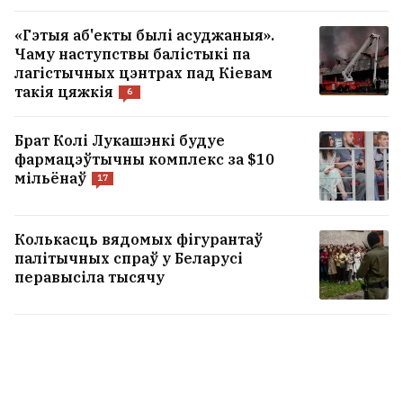
«Гэтыя аб'екты былі асуджаныя».
Чаму наступствы балістыкі па
лагістычных цэнтрах пад Кіевам
такія цяжкія
6
Брат Колі Лукашэнкі будуе
фармацэўтычны комплекс за $10
мільёнаў
17
Колькасць вядомых фігурантаў
палітычных спраў у Беларусі
перавысіла тысячу