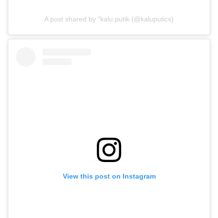
A post shared by "kalu.putik (@kaluputics)
Зяленскі: Тэмпы перадачы Украіне ракет
да Patriot сёлета скараціліся ў тры разы
«Галоўнае не забываць падзараджаць не
толькі тэлефон, але і сябе самога». Як
украінскі вайсковец жыве з двума
электрастымулятарамі. І што ў яго з
View this post on Instagram
сэксам?
1
Былой амбасадарцы Украіны ў ЗША