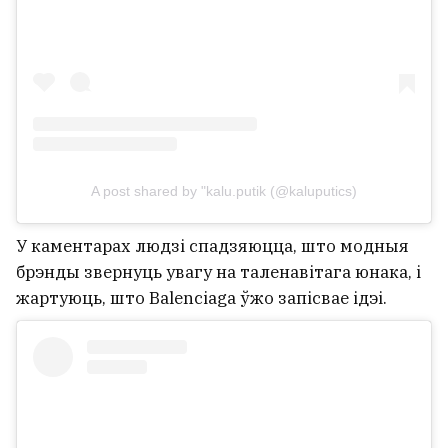
Памёр футбольны калекцыянер,
які апранаў моладзь у майкі з
Лукашэнкам
1
A post shared by "kalu.putik (@kaluputics)
У каментарах людзі спадзяюцца, што модныя
брэнды звернуць увагу на таленавітага юнака, і
жартуюць, што Balenciaga ўжо запісвае ідэі.
У Гомелі мужчына напаў з нажом на
двух чалавек. Яго затрымалі вайскоўцы
1