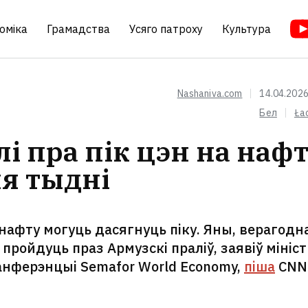
оміка
Грамадства
Усяго патроху
Культура
Nashaniva.com
14.04.2026
Бел
Ła
і пра пік цэн на наф
я тыдні
афту могуць дасягнуць піку. Яны, верагодна
 пройдуць праз Армузскі праліў, заявіў мініст
анферэнцыі Semafor World Economy,
піша
CNN