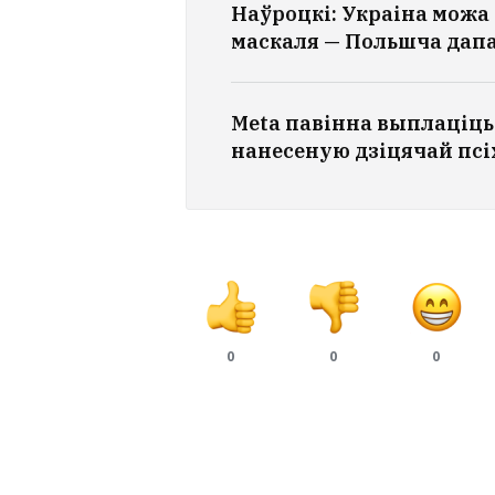
Наўроцкі: Украіна можа 
маскаля — Польшча дап
Meta павінна выплаціць 
нанесеную дзіцячай псіх
0
0
0