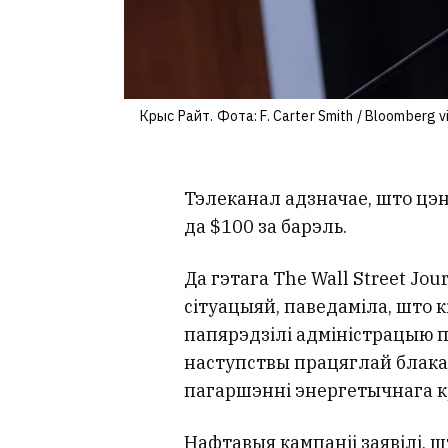
Крыс Райт. Фота: F. Carter Smith / Bloomberg 
Тэлеканал адзначае, што цэн
да $100 за барэль.
Да гэтага The Wall Street Jo
сітуацыяй, паведаміла, што 
папярэдзілі адміністрацыю 
наступствы працяглай блака
пагаршэнні энергетычнага к
Нафтавыя кампаніі заявілі, 