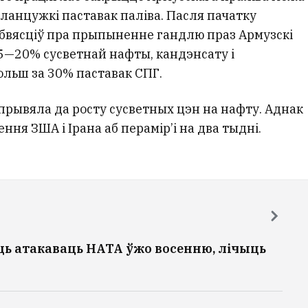
ланцужкі паставак паліва. Пасля пачатку
 абвясціў пра прыпыненне гандлю праз Армузскі
 15—20% сусветнай нафты, кандэнсату і
ольш за 30% паставак СПГ.
прывяла да росту сусветных цэн на нафту. Аднак
ння ЗША і Ірана аб перамір’і на два тыдні.
ь атакаваць НАТА ўжо восенню, лічыць