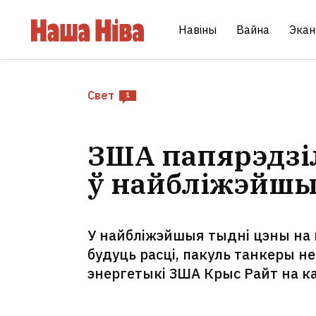
Навіны
Вайна
Экан
Свет
1
ЗША папярэдзіл
ў найбліжэйшы
У найбліжэйшыя тыдні цэны на н
будуць расці, пакуль танкеры не
энергетыкі ЗША Крыс Райт на к