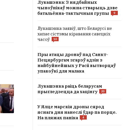
Лукашэнка: З нядбайных
чыноўнікаў можна стварыць дзве
батальённа-тактычныя групы
9
Лукашэнка заявіў, што Беларусі не
хапае сістэмы кіравання савецкіх
часоў
10
Пры атацы дронаў пад Санкт-
Пецярбургам згарэў адзін з
найбуйнейшых у Расіі вытворцаў
упакоўкі для малака
Лукашэнка раіць беларусам
прыгледзецца да хацінгу
20
У Ялце марскія дроны сярод
яснага дня нанеслі ўдар па порце.
На пляжах паніка
4