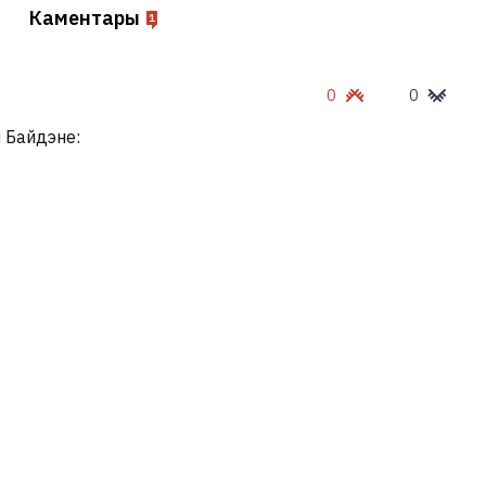
Каментары
1
0
0
 Байдэне: