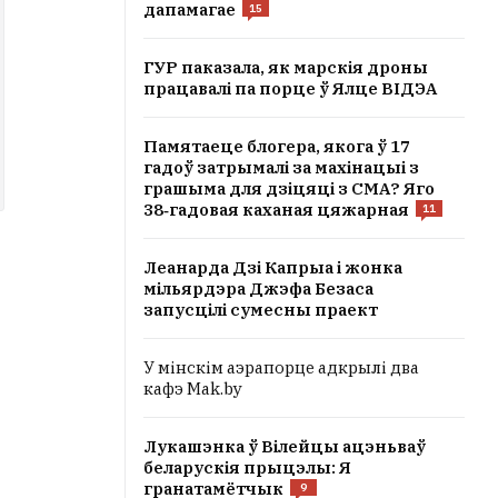
дапамагае
15
ГУР паказала, як марскія дроны
працавалі па порце ў Ялце ВІДЭА
Памятаеце блогера, якога ў 17
гадоў затрымалі за махінацыі з
грашыма для дзіцяці з СМА? Яго
38‑гадовая каханая цяжарная
11
Леанарда Дзі Капрыа і жонка
мільярдэра Джэфа Безаса
запусцілі сумесны праект
У мінскім аэрапорце адкрылі два
кафэ Mak.by
Лукашэнка ў Вілейцы ацэньваў
беларускія прыцэлы: Я
гранатамётчык
9