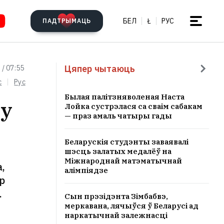
БЕЛ
Ł
РУС
ПАДТРЫМАЦЬ
Цяпер чытаюць
 / 07:55
c
Рус
Былая палітзняволеная Наста
ту
Лойка сустрэлася са сваім сабакам
— праз амаль чатыры гады
Беларускія студэнты заваявалі
шэсць залатых медалёў на
Міжнароднай матэматычнай
,
алімпіядзе
р
.
Сын прэзідэнта Зімбабвэ,
меркавана, лячыўся ў Беларусі ад
наркатычнай залежнасці