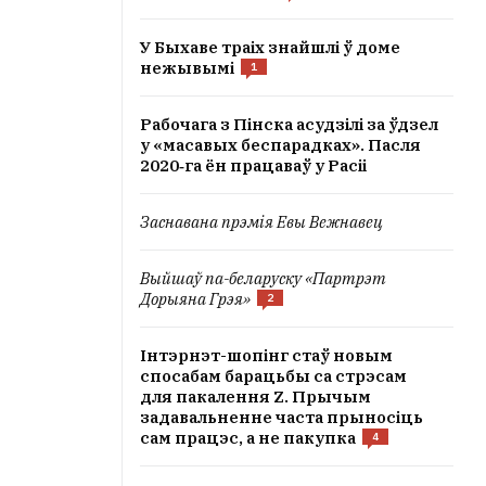
У Быхаве траіх знайшлі ў доме
нежывымі
1
Рабочага з Пінска асудзілі за ўдзел
у «масавых беспарадках». Пасля
2020‑га ён працаваў у Расіі
Заснавана прэмія Евы Вежнавец
Выйшаў па-беларуску «Партрэт
Дорыяна Грэя»
2
Інтэрнэт-шопінг стаў новым
спосабам барацьбы са стрэсам
для пакалення Z. Прычым
задавальненне часта прыносіць
сам працэс, а не пакупка
4