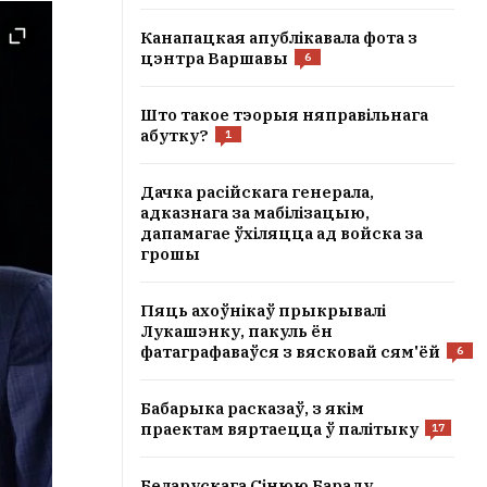
Канапацкая апублікавала фота з
цэнтра Варшавы
6
Што такое тэорыя няправільнага
абутку?
1
Дачка расійскага генерала,
адказнага за мабілізацыю,
дапамагае ўхіляцца ад войска за
грошы
Пяць ахоўнікаў прыкрывалі
Лукашэнку, пакуль ён
фатаграфаваўся з вясковай сям'ёй
6
Бабарыка расказаў, з якім
праектам вяртаецца ў палітыку
17
Беларускага Сінюю Бараду