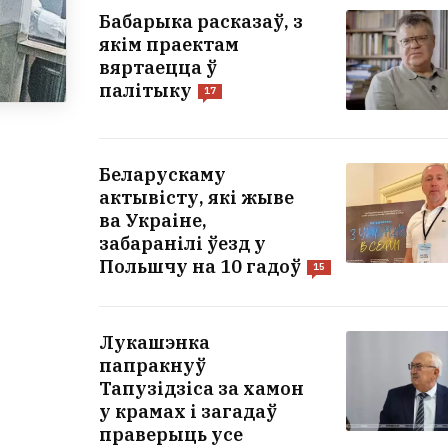
Бабарыка расказаў, з
якім праектам
вяртаецца ў
палітыку
17
Беларускаму
актывісту, які жыве
ва Украіне,
забаранілі ўезд у
Польшчу на 10 гадоў
15
Лукашэнка
папракнуў
Тапузідзіса за хамон
у крамах і загадаў
праверыць усе