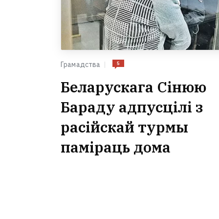
5
Грамадства
Беларускага Сінюю
Бараду адпусцілі з
расійскай турмы
паміраць дома