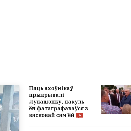
Пяць ахоўнікаў
прыкрывалі
Лукашэнку, пакуль
ён фатаграфаваўся з
вясковай сям'ёй
6