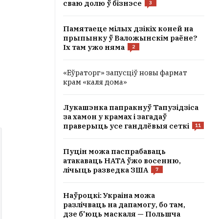
сваю долю ў бізнэсе
3
Памятаеце мілых дзікіх коней на
прыпынку ў Валожынскім раёне?
Іх там ужо няма
2
«Еўраторг» запусціў новы фармат
крам «каля дома»
Лукашэнка папракнуў Тапузідзіса
за хамон у крамах і загадаў
праверыць усе гандлёвыя сеткі
11
Пуцін можа паспрабаваць
атакаваць НАТА ўжо восенню,
лічыць разведка ЗША
7
Наўроцкі: Украіна можа
разлічваць на дапамогу, бо там,
дзе б'юць маскаля — Польшча