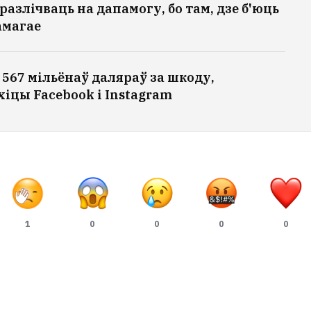
разлічваць на дапамогу, бо там, дзе б'юць
амагае
567 мільёнаў даляраў за шкоду,
іцы Facebook і Instagram
1
0
0
0
0