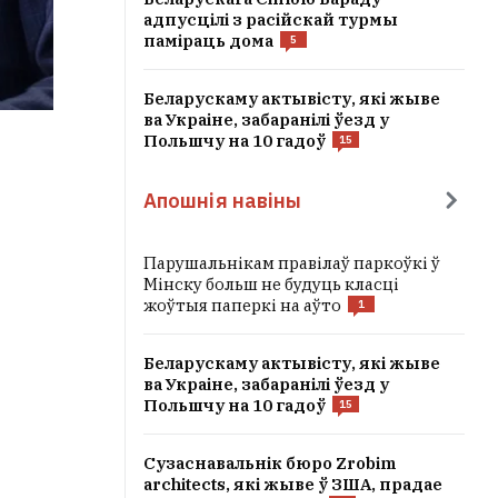
адпусцілі з расійскай турмы
паміраць дома
5
Беларускаму актывісту, які жыве
ва Украіне, забаранілі ўезд у
Польшчу на 10 гадоў
15
Апошнія навіны
Парушальнікам правілаў паркоўкі ў
Мінску больш не будуць класці
жоўтыя паперкі на аўто
1
Беларускаму актывісту, які жыве
ва Украіне, забаранілі ўезд у
Польшчу на 10 гадоў
15
Сузаснавальнік бюро Zrobim
architects, які жыве ў ЗША, прадае