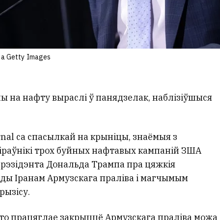
via Getty Images
ы на нафту выраслі ў панядзелак, наблізіўшыся
urnal са спасылкай на крыніцы, знаёмыя з
кіраўнікі трох буйных нафтавых кампаній ЗША
прэзідэнта Дональда Трампа пра цяжкія
ды Іранам Армузскага праліва і магчымым
рызісу.
што працяглае закрыццё Армузскага праліва можа