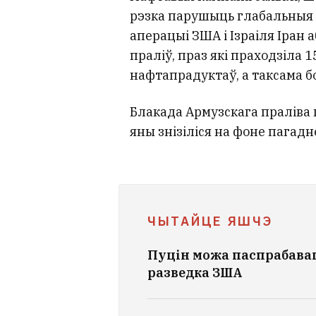
рэзка парушыць глабальныя 
аперацыі ЗША і Ізраіля Іран
праліў, праз які праходзіла
нафтапрадуктаў, а таксама б
Блакада Армузскага праліва 
яны знізіліся на фоне пагадне
ЧЫТАЙЦЕ ЯШЧЭ
Пуцін можа паспрабавац
разведка ЗША