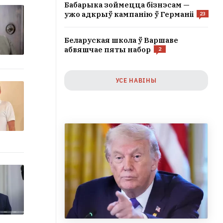
Бабарыка зоймецца бізнэсам —
ужо адкрыў кампанію ў Германіі
23
Беларуская школа ў Варшаве
абвяшчае пяты набор
2
УСЕ НАВІНЫ